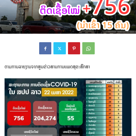
ຕາມການລາຍງານຈາກສູນຂ່າວສານການແພດສຸຂະສຶກສາ