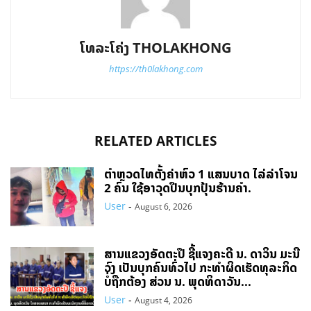
ໂທລະໂຄ່ງ THOLAKHONG
https://th0lakhong.com
RELATED ARTICLES
ຕຳຫຼວດໄທຕັ້ງຄ່າຫົວ 1 ແສນບາດ ໄລ່ລ່າໂຈນ
2 ຄົນ ໃຊ້ອາວຸດປືນບຸກປຸ້ນຮ້ານຄຳ.
User
-
August 6, 2026
ສານແຂວງອັດຕະປື ຊີ້ແຈງຄະດີ ນ. ດາວິນ ມະນີ
ວົງ ເປັນບຸກຄົນທົ່ວໄປ ກະທຳຜິດເຮັດທຸລະກິດ
ບໍ່ຖືກຕ້ອງ ສ່ວນ ນ. ພຸດທິດາວັນ...
User
-
August 4, 2026