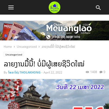
Home
Uncategorized
ລາຍງານມື້ນີ້! ບໍ່ມີຜູ້ເສຍຊີວິດໃໝ່
Uncategorized
ລາຍງານມື້ນີ້! ບໍ່ມີຜູ້ເສຍຊີວິດໃໝ່
1408
0
By
ໂທລະໂຄ່ງ THOLAKHONG
-
April 22, 2022