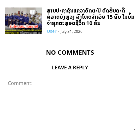
ສານປະຊາຊົນແຂວງອັດຕະປື ຕັດສິນຄະດີ
ສໍ້ລາດບັງຫຼວງ ລົງໂທດຈຳເລີຍ 15 ຄົນ ໃນນັ້ນ
ຈໍາຄຸກຕະຫຼອດຊີວິດ 10 ຄົນ
User
-
July 31, 2026
NO COMMENTS
LEAVE A REPLY