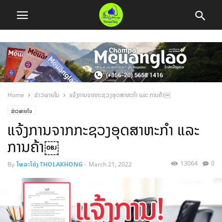
Home
ຂ່າວພາຍໃນ
ແຈ້ງການຈາກກະຊວງອຸດສາຫະກໍາ ແລະ ການຄ້າ￼
ຂ່າວພາຍໃນ
ແຈ້ງການຈາກກະຊວງອຸດສາຫະກໍາ ແລະ
ການຄ້າ￼
13064
0
By
ໂທລະໂຄ່ງ THOLAKHONG
-
March 21, 2022