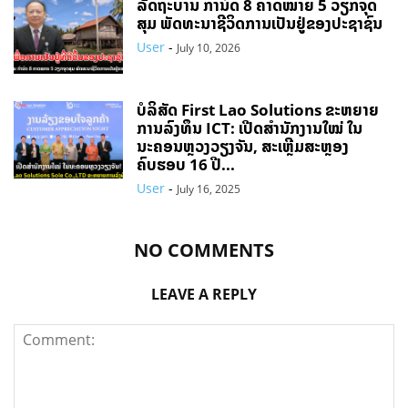
ລັດຖະບານ ກຳນົດ 8 ຄາດໝາຍ 5 ວຽກຈຸດ
ສຸມ ພັດທະນາຊີວິດການເປັນຢູ່ຂອງປະຊາຊົນ
User
-
July 10, 2026
ບໍລິສັດ First Lao Solutions ຂະຫຍາຍ
ການລົງທຶນ ICT: ເປີດສຳນັກງານໃໝ່ ໃນ
ນະຄອນຫຼວງວຽງຈັນ, ສະເຫຼີມສະຫຼອງ
ຄົບຮອບ 16 ປີ...
User
-
July 16, 2025
NO COMMENTS
LEAVE A REPLY