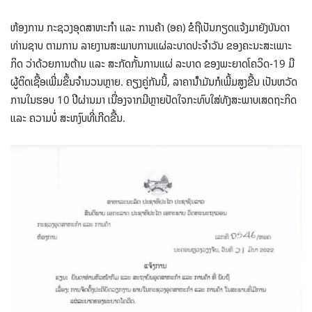
ຫ້ອງການ ກະຊວງອຸດສາຫະກໍາ ແລະ ການຄ້າ (ອຄ) ຂໍຖືເປັນກຽດແຈ້ງມາຍັງບັນດາ
ທ່ານຊາບ ຕາມການ ລາຍງານສະພາບການແຜ່ລະບາດປະຈໍາວັນ ຂອງຄະນະສະເພາະ
ກິດ ວ່າດ້ວຍການຕ້ານ ແລະ ສະກັດກັ້ນການແຜ່ ລະບາດ ຂອງພະຍາດໂຄວິດ-19 ມີ
ຜູ້ຕິດເຊື້ອເພີ່ມຂຶ້ນຈໍານວນຫຼາຍ. ຄຽງຄູ່ກັນນີ້, ລາຄານ້ໍາມັນກໍເພີ້ມສູງຂື້ນ ເປັນຫວັດ
ການໃນຮອບ 10 ປີຜ່ານມາ ເນື່ອງຈາກມີຫຼາຍປັດໃຈກະທົບໃສ່ທັງສະພາບເສດຖະກິດ
ແລະ ຄວາມບໍ່ ສະຫງົບທີ່ເກີດຂື້ນ.