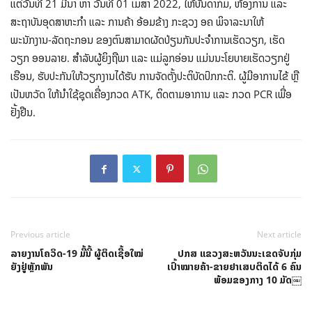
ແຕ່ວັນທີ 21 ມີນາ ຫາ ວັນທີ 01 ເມສາ 2022, ໃຫ້ບັນດາກົມ, ຫ້ອງການ ແລະ
ສະຖາບັນອຸດສາຫະກໍາ ແລະ ການຄ້າ ອ້ອມຂ້າງ ກະຊວງ ອຄ ພິຈາລະນາໃຫ້
ພະນັກງານ-ລັດຖະກອນ ຂອງຕົນສາມາດຜັດປ່ຽນກັນປະຈໍາການເຮັດວຽກ, ເຮັດ
ວຽກ ອອນລາຍ. ສໍາລັບຜູ້ຍິງຖືພາ ແລະ ແມ່ລູກອ່ອນ ແມ່ນນະໂຍບາຍເຮັດວຽກຢູ່
ເຮືອນ, ຮັບປະກັນໃຫ້ວຽກງານໄດ້ຮັບ ການຈັດຕັ້ງປະຕິບັດປົກກະຕິ. ຜູ້ມີອາການໄຂ້ ຫຼື
ເປັນຫວັດ ໃຫ້ນໍາໃຊ້ຊຸດເຄື່ອງກວດ ATK, ຕິດຕາມອາການ ແລະ ກວດ PCR ເພື່ອ
ຢັ້ງຢືນ.
Previous article
Next article
ລາຍງານໂຄວິດ-19 ມື້ນີ້ ຜູ້ຕິດເຊື້ອໃໝ່
ປກສ ແຂວງສະຫວັນນະເຂດຈັບກຸ່ມ
ຍັງຢູ່ຫຼັກພັນ
ເປົ້າໝາຍຄ້າ-ຂາຍຢາເສບຕິດໄດ້ 6 ຄົນ
ພ້ອມຂອງກາງ 10 ມັດ￼