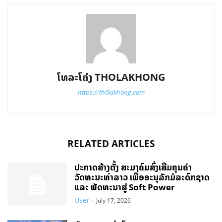
ໂທລະໂຄ່ງ THOLAKHONG
https://th0lakhong.com
RELATED ARTICLES
ປະກາດສ້າງຕັ້ງ ສະມາຄົມສົ່ງເສີມຄຸນຄ່າ
ວັດທະນະທຳລາວ ເພື່ອອະນຸລັກມໍລະດົກຊາດ
ແລະ ພັດທະນາສູ່ Soft Power
User
-
July 17, 2026