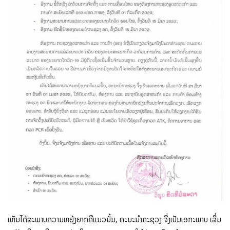
ເຫັນໄດ້ສະພາບຄວາມຫຍຸ້ງຍາກຄືແນວນັ້ນ, ຄະນະນໍາກະຊວງ ຈຶ່ງເປັນເອກະພາບ ເລີ່ມ