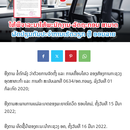
ອີງຕາມ ຂໍ້ຕົກລົງ ວ່າດ້ວຍການຈັດຕັ້ງ ແລະ ການເຄື່ອນໄຫວ ຂອງຫ້ອງການກະຊວງ
ອຸດສາຫະກໍາ ແລະ ການຄ້າ ສະບັບເລກທີ 0634/ອຄ.ກຈພງ, ລົງວັນທີ 01
ກໍລະກົດ 2020;
ອີງຕາມສະພາບການແຜ່ລະບາດຂອງພະຍາດໂຄວິດ ຮອບໃຫມ່, ຄັ້ງວັນທີ 15 ມີນາ
2022;
ອີງຕາມ ທິດຊີ້ນໍາຂອງຄະນະນໍາກະຊວງ ອຄ, ຄັ້ງວັນທີ 16 ມີນາ 2022.