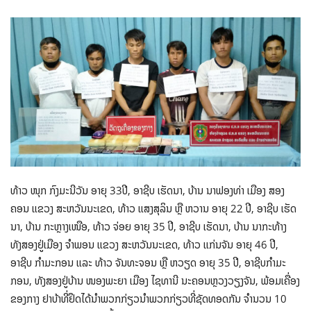
ທ້າວ ໜຸກ ກົງມະນີວັນ ອາຍຸ 33ປີ, ອາຊີບ ເຮັດນາ, ບ້ານ ນາຟອງທ່າ ເມືອງ ສອງ
ຄອນ ແຂວງ ສະຫວັນນະເຂດ, ທ້າວ ແສງສຸລິນ ຫຼື ຫວານ ອາຍຸ 22 ປີ, ອາຊີບ ເຮັດ
ນາ, ບ້ານ ກະຫຼາງເໜືອ, ທ້າວ ຈ່ອຍ ອາຍຸ 35 ປີ, ອາຊີບ ເຮັດນາ, ບ້ານ ນາກະທ້າງ
ທັງສອງຢູ່ເມືອງ ຈໍາພອນ ແຂວງ ສະຫວັນນະເຂດ, ທ້າວ ແກ່ນຈັນ ອາຍຸ 46 ປີ,
ອາຊີບ ກໍາມະກອນ ແລະ ທ້າວ ຈັນທະຈອນ ຫຼື ຫວຽດ ອາຍຸ 35 ປີ, ອາຊີບກໍາມະ
ກອນ, ທັງສອງຢູ່ບ້ານ ໜອງພະຍາ ເມືອງ ໄຊທານີ ນະຄອນຫຼວງວຽງຈັນ, ພ້ອມເຄື່ອງ
ຂອງກາງ ຢາບ້າທີ່ຢຶດໄດ້ນຳພວກກ່ຽວນຳພວກກ່ຽວທີ່ຊັດທອດກັນ ຈໍານວນ 10