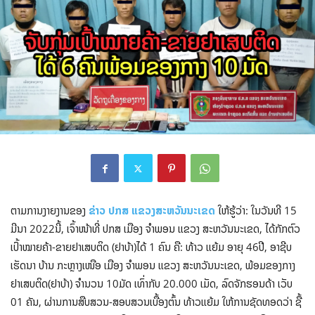
ຕາມການງາຍງານຂອງ
ຂ່າວ ປກສ ແຂວງສະຫວັນນະເຂດ
ໃຫ້ຮູ້ວ່າ: ໃນວັນທີ 15
ມີນາ 2022ນີ້, ເຈົ້າໜ້າທີ່ ປກສ ເມືອງ ຈໍາພອນ ແຂວງ ສະຫວັນນະເຂດ, ໄດ້ກັກຕົວ
ເປົ້າໝາຍຄ້າ-ຂາຍຢາເສບຕິດ (ຢາບ້າ)ໄດ້ 1 ຄົນ ຄື: ທ້າວ ແຍ້ມ ອາຍຸ 46ປີ, ອາຊີບ
ເຮັດນາ ບ້ານ ກະຫຼາງເໜືອ ເມືອງ ຈໍາພອນ ແຂວງ ສະຫວັນນະເຂດ, ພ້ອມຂອງກາງ
ຢາເສບຕິດ(ຢາບ້າ) ຈໍານວນ 10ມັດ ເທົ່າກັບ 20.000 ເມັດ, ລົດຈັກຮອນດ້າ ເວັບ
01 ຄັນ, ຜ່ານການສືບສວນ-ສອບສວນເບື້ອງຕົ້ນ ທ້າວແຍ້ມ ໃຫ້ການຊັດທອດວ່າ ຊື້