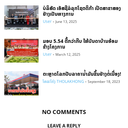
ບໍລິສັດ ເອັສຊີລໍລຸກໂຊຕຕິກ້າ ເປີດສາຂາສອງ
ຢ່າງເປັນທາງການ
User
-
June 13, 2025
ມອບ 5.54 ຕື້ກວ່າກີບ ໃຫ້ບັນດາບ້ານອ້ອມ
ຂ້າງໂຄງການ
User
-
March 12, 2025
ຕະຫຼາດໂລກປັບລາຄານ້ຳມັນຂຶ້ນຢ່າງຕໍ່ເນື່ອງ!
ໂທລະໂຄ່ງ THOLAKHONG
-
September 18, 2023
NO COMMENTS
LEAVE A REPLY