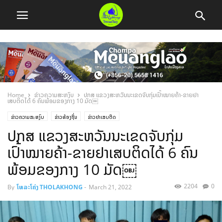
Home
ຂ່າວຄວາມສະຫງົບ
ປກສ ແຂວງສະຫວັນນະເຂດຈັບກຸ່ມເປົ້າໝາຍຄ້າ-ຂາຍຢາ
ເສບຕິດໄດ້ 6 ຄົນພ້ອມຂອງກາງ 10 ມັດ￼
ຂ່າວຄວາມສະຫງົບ
ຂ່າວທ້ອງຖິ່ນ
ຂ່າວຢາເສບຕິດ
ປກສ ແຂວງສະຫວັນນະເຂດຈັບກຸ່ມ
ເປົ້າໝາຍຄ້າ-ຂາຍຢາເສບຕິດໄດ້ 6 ຄົນ
ພ້ອມຂອງກາງ 10 ມັດ￼
2204
0
By
ໂທລະໂຄ່ງ THOLAKHONG
-
March 21, 2022