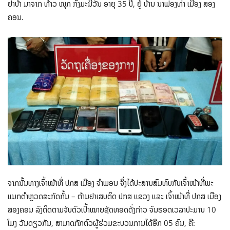
ຢາບ້າ ມາຈາກ ທ້າວ ໜຸກ ກົງມະນີວັນ ອາຍຸ 35 ປີ, ຢູ່ ບ້ານ ນາຟອງທ່າ ເມືອງ ສອງ
ຄອນ.
ຈາກນັ້ນທາງເຈົ້າໜ້າທີ່ ປກສ ເມືອງ ຈໍາພອນ ຈຶ່ງໄດ້ປະສານສົມທົບກັບເຈົ້າໜ້າທີ່ພະ
ແນກຕໍາຫຼວດສະກັດກັ້ນ – ຕ້ານຢາເສບຕິດ ປກສ ແຂວງ ແລະ ເຈົ້າໜ້າທີ່ ປກສ ເມືອງ
ສອງຄອນ ລົງຕິດຕາມຈັບຕົວເປົ້າໝາຍຊັດທອດດັ່ງກ່າວ ຈົນຮອດເວລາປະມານ 10
ໂມງ ວັນດຽວກັນ, ສາມາດກັກຕົວຜູ້ຮ່ວມຂະບວນການໄດ້ອີກ 05 ຄົນ, ຄື: