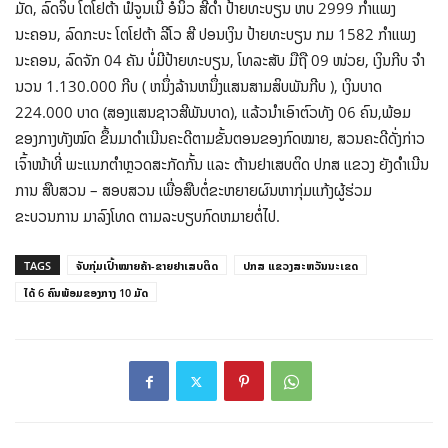
ມັດ, ລົດຈິບ ໂຕໂຢຕ້າ ຟໍຈູນເນີ້ ອໍນິວ ສີດໍາ ປ້າຍທະບຽນ ຫບ 2999 ກໍາແພງ
ນະຄອນ, ລົດກະບະ ໂຕໂຢຕ້າ ລີໂວ ສີ ປອນເງິນ ປ້າຍທະບຽນ ກມ 1582 ກໍາແພງ
ນະຄອນ, ລົດຈັກ 04 ຄັນ ບໍ່ມີປ້າຍທະບຽນ, ໂທລະສັບ ມືຖື 09 ໜ່ວຍ, ເງິນກີບ ຈໍາ
ນວນ 1.130.000 ກີບ ( ຫນຶ່ງລ້ານຫນຶ່ງແສນສາມສິບພັນກີບ ), ເງິນບາດ
224.000 ບາດ (ສອງແສນຊາວສີພັນບາດ), ແລ້ວນຳເອົາຕົວທັງ 06 ຄົນ,ພ້ອມ
ຂອງກາງທັງໝົດ ຂຶ້ນມາດໍາເນີນຄະດີຕາມຂັ້ນຕອນຂອງກົດໝາຍ, ສວນຄະດີດັ່ງກ່າວ
ເຈົ້າໜ້າທີ່ ພະແນກຕໍາຫຼວດສະກັດກັ້ນ ແລະ ຕ້ານຢາເສບຕິດ ປກສ ແຂວງ ຍັງດໍາເນີນ
ການ ສືບສວນ – ສອບສວນ ເພື່ອສືບຕໍ່ຂະຫຍາຍຜົນຫາກຸ່ມແກ້ງຜູ້ຮ່ວມ
ຂະບວນການ ມາລົງໂທດ ຕາມລະບຽບກົດຫມາຍຕໍ່ໄປ.
TAGS
ຈັບກຸ່ມເປົ້າໝາຍຄ້າ-ຂາຍຢາເສບຕິດ
ປກສ ແຂວງສະຫວັນນະເຂດ
ໄດ້ 6 ຄົນພ້ອມຂອງກາງ 10 ມັດ