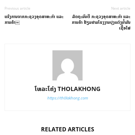
Previous article
Next article
ແຈ້ງການຈາກກະຊວງອຸດສາຫະກໍາ ແລະ
ລັດຖະມົນຕີ ກະຊວງອຸດສາຫະກຳ ແລະ
ການຄ້າ￼
ການຄ້າ ຢ້ຽມຢາມໂຮງງານປຸງແຕ່ງນ້ຳມັນ
ເຊື້ອໄຟ
ໂທລະໂຄ່ງ THOLAKHONG
https://th0lakhong.com
RELATED ARTICLES