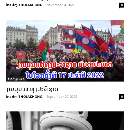
ໂທລະໂຄ່ງ THOLAKHONG
-
November 4, 2022
0
ຂ່າວຕ່າງປະເທດ
ງານບຸນແຫ່ທຸງປະຈຳຊາດ
ໂທລະໂຄ່ງ THOLAKHONG
-
September 20, 2022
0