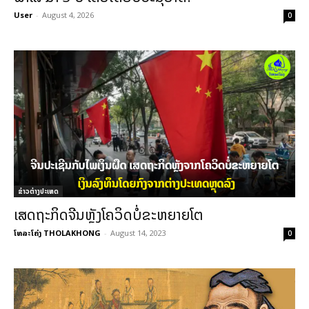
User
-
August 4, 2026
0
ຂ່າວຕ່າງປະເທດ
ເສດຖະກິດຈີນຫຼັງໂຄວິດບໍ່ຂະຫຍາຍໂຕ
ໂທລະໂຄ່ງ THOLAKHONG
-
August 14, 2023
0