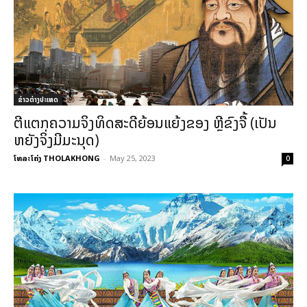
ຂ່າວຕ່າງປະເທດ
ຕີແຕກຄວາມຈິງທິດສະດີຍ້ອນແຍ້ງຂອງ ຫຼີຂົງຈື້ (ເປັນ
ຫຍັງຈິ່ງມີມະນຸດ)
ໂທລະໂຄ່ງ THOLAKHONG
-
May 25, 2023
0