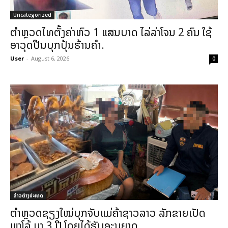
Uncategorized
ຕຳຫຼວດໄທຕັ້ງຄ່າຫົວ 1 ແສນບາດ ໄລ່ລ່າໂຈນ 2 ຄົນ ໃຊ້
ອາວຸດປືນບຸກປຸ້ນຮ້ານຄຳ.
User
-
August 6, 2026
0
ຂ່າວຕ່າງປະເທດ
ຕຳຫຼວດຊຽງໃໝ່ບຸກຈັບແມ່ຄ້າຊາວລາວ ລັກຂາຍເປັດ
ພາໂລ້ ມາ 3 ປີ ໂດຍໄດ້ຮັບອະນຸຍາດ.