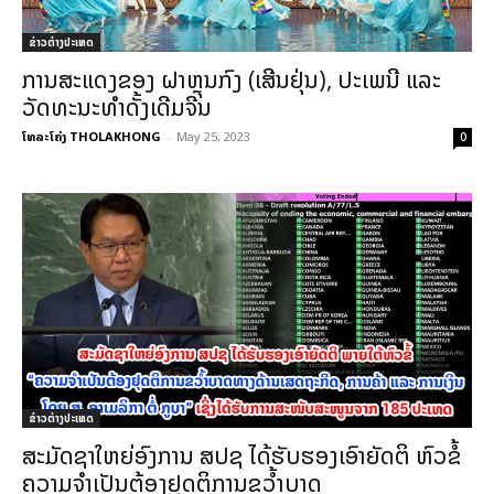
ຂ່າວຕ່າງປະເທດ
ການສະແດງຂອງ ຝາຫຼຸນກົງ (ເສີນຢຸ່ນ), ປະເພນີ ແລະ
ວັດທະນະທຳດັ້ງເດີມຈີນ
ໂທລະໂຄ່ງ THOLAKHONG
-
May 25, 2023
0
ຂ່າວຕ່າງປະເທດ
ສະມັດຊາໃຫຍ່ອົງການ ສປຊ ໄດ້ຮັບຮອງເອົາຍັດຕິ ຫົວຂໍ້
ຄວາມຈໍາເປັນຕ້ອງຢຸດຕິການຂວໍ້າບາດ