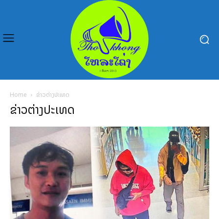
Home
ຂ່າວຕ່າງປະເທດ
ຂ່າວຕ່າງປະເທດ