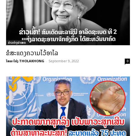
ຂ່າວຕ່າງປະເທດ
ຂໍສະແດງຄວາມໄວ້ອາໄລ
ໂທລະໂຄ່ງ THOLAKHONG
-
September 9, 2022
0