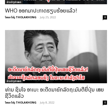
ຂ່າວຕ່າງປະເທດ
WHO ອອກມາປະກາດຮຽບຮ້ອຍແລ້ວ!
ໂທລະໂຄ່ງ THOLAKHONG
-
July 25, 2022
0
ຂ່າວຕ່າງປະເທດ
ທ່ານ ຊິນໂຈ ອາເບະ ອະດີດນາຍົກລັດຖະມົນຕີຍີ່ປຸ່ນ ເສຍ
ຊີວິດແລ້ວ
ໂທລະໂຄ່ງ THOLAKHONG
-
July 8, 2022
0