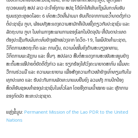
ຖາວອນແຫ່ງ ສປປ ລາວ ປະຈໍາອົງການ ສປຊ ໄດ້ຍົກໃຫ້ເຫັນເຖິງຜົນກະທົບອັນ
ຮຸນແຮງຕະຫຼອດໄລຍະ 6 ທົດສະວັດທີ່ຜ່ານມາ ອັນເກີດຈາກການຂວໍ້າບາດດັ່ງກ່າວ
ຕໍ່ປະຊາຊົນ ກູບາ, ພ້ອມທັງສະແດງຄວາມສາມັກຄີເປັນໜຶ່ງດຽວກັບປະຊາຊົນ ແລະ
ລັດຖະບານ ກູບາ ໃນທ່າມກາງສະພາບການຂອງໂລກໃນປັດຈຸບັນ ທີ່ບັນດາປະເທດ
ຕ້ອງປະເຊີນກັບຜົນກະທົບຢ່າງໜັກໜ່ວງຈາກ ໂຄວິດ-19, ໄພພິບັດທໍາມະຊາດ,
ວິກິດການເສດຖະກິດ ແລະ ການເງິນ, ຄວາມບໍ່ໝັ້ນຄົງດ້ານສະບຽງອາຫານ,
ວິກິດການພະລັງງານ ແລະ ອື່ນໆ. ສປປລາວ ສືບຕໍ່ສະແດງການສະໜັບສະໜູນຢ່າງ
ສະຕົ້ນສະເໝີປາຍຕໍ່ຍັດຕິດັ່ງກ່າວ ແລະ ຮຽກຮ້ອງໃຫ້ວົງຄະນາຍາດສາກົນ ເພີ້ມທະ
ວີການຮ່ວມມື ແລະ ຄວາມພະຍາຍາມ ເພື່ອສ້າງຄວາມກ້າວໜ້າຢ່າງເທົ່າທຽມກັນໃນ
ທຸກປະເທດ ແລະ ຮັບປະກັນການພັດທະນາແບບຍືນຍົງ ລວມທັງ ການປົກປ້ອງ
ສິດທິອັນຊອບທໍາຂອງປະຊາຊົນໃນທົ່ວໂລກ ໂດຍອີງຕາມເປົ້າໝາຍ ແລະ ຫຼັກການ
ຂອງກົດບັດ ສະຫະປະຊາຊາດ.
ແຫຼ່ງຂໍ້ມູນ:
Permanent Mission of the Lao PDR to the United
Nations