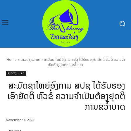
Home
ຂ່າວຕ່າງປະເທດ
ສະມັດຊາໃຫຍ່ອົງການ ສປຊ ໄດ້ຮັບຮອງເອົາຍັດຕິ ຫົວຂໍ້ ຄວາມຈໍາ
ເປັນຕ້ອງຢຸດຕິການຂວໍ້າບາດ
ຂ່າວຕ່າງປະເທດ
ສະມັດຊາໃຫຍ່ອົງການ ສປຊ ໄດ້ຮັບຮອງ
ເອົາຍັດຕິ ຫົວຂໍ້ ຄວາມຈໍາເປັນຕ້ອງຢຸດຕິ
ການຂວໍ້າບາດ
November 4, 2022