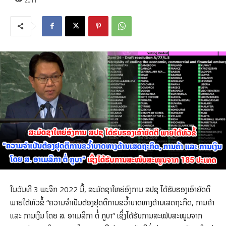
2011
ໃນວັນທີ 3 ພະຈິກ 2022 ນີ້, ສະມັດຊາໃຫຍ່ອົງການ ສປຊ ໄດ້ຮັບຮອງເອົາຍັດຕິ
ພາຍໃຕ້ຫົວຂໍ້ “ຄວາມຈໍາເປັນຕ້ອງຢຸດຕິການຂວໍ້າບາດທາງດ້ານເສດຖະກິດ, ການຄ້າ
ແລະ ການເງິນ ໂດຍ ສ. ອາເມລິກາ ຕໍ່ ກູບາ” ເຊິ່ງໄດ້ຮັບການສະໜັບສະໜູນຈາກ