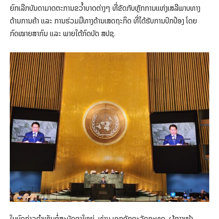
ຍົກເລີກບັນດາມາດຕະການຂວໍ້າບາດຕ່າງໆ ທີ່ຂັດກັບຫຼັກການແຫ່ງເສລີພາບທາງ
ດ້ານການຄ້າ ແລະ ການຮ່ວມມືທາງດ້ານເສດຖະກິດ ທີ່ໄດ້ຮັບການປົກປ້ອງ ໂດຍ
ກົດໝາຍສາກົນ ແລະ ພາຍໃຕ້ກົດບັດ ສປຊ.
ໃນບົດກ່າວຄໍາເຫັນຕໍ່ສະມັດຊາໃຫຍ່, ທ່ານ ເອກອັກຄະລັດຖະທູດ, ຜູ້ຕາງໜ້າ