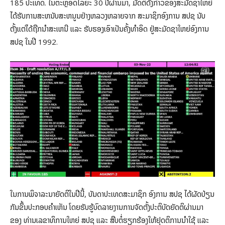
185 ປະເທດ. ໃນຕະຫຼອດໄລຍະ 30 ປີຜ່ານມາ, ມັດຕິດັ່ງກ່າວຂອງສະມັດຊາໃຫຍ່
ໄດ້ຮັບການສະຫນັບສະຫນູນຢ່າງຫລວງຫລາຍຈາກ ສະມາຊິກອົງການ ສປຊ ນັບ
ຕັ້ງແຕ່ໄດ້ຖືກນໍາສະເຫນີ ແລະ ຮັບຮອງເອົາເປັນຄັ້ງທໍາອິດ ຢູ່ສະມັດຊາໃຫຍ່ອົງການ
ສປຊ ໃນປີ 1992.
ໃນການພິຈາລະນາຍັດຕິໃນປີນີ້, ບັນດາປະເທດສະມາຊິກ ອົງການ ສປຊ ໄດ້ຜັດປ່ຽນ
ກັນຂຶ້ນປະກອບຄໍາເຫັນ ໂດຍຮັບຮູ້ບົດລາຍງານການຈັດຕັ້ງປະຕິບັດຍັດຕິຜ່ານມາ
ຂອງ ທ່ານເລຂາທິການໃຫຍ່ ສປຊ ແລະ ສືບຕໍ່ຮຽກຮ້ອງໃຫ້ຢຸດຕິການນໍາໃຊ້ ແລະ