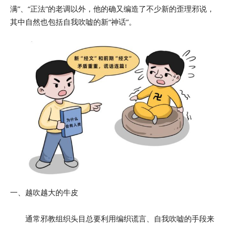
满”、“正法”的老调以外，他的确又编造了不少新的歪理邪说，
其中自然也包括自我吹嘘的新“神话”。
一、越吹越大的牛皮
通常邪教组织头目总要利用编织谎言、自我吹嘘的手段来