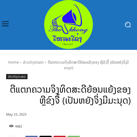
Home
ຂ່າວຕ່າງປະເທດ
ຕີແຕກຄວາມຈິງທິດສະດີຍ້ອນແຍ້ງຂອງ ຫຼີຂົງຈື້ (ເປັນຫຍັງຈິ່ງມີ
ມະນຸດ)
ຂ່າວຕ່າງປະເທດ
ຕີແຕກຄວາມຈິງທິດສະດີຍ້ອນແຍ້ງຂອງ
ຫຼີຂົງຈື້ (ເປັນຫຍັງຈິ່ງມີມະນຸດ)
May 25, 2023
4682