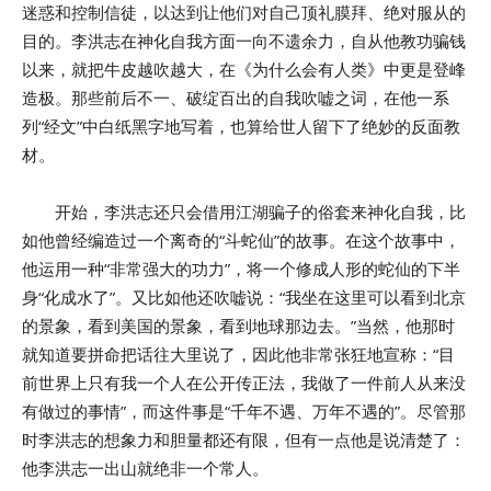
迷惑和控制信徒，以达到让他们对自己顶礼膜拜、绝对服从的
目的。李洪志在神化自我方面一向不遗余力，自从他教功骗钱
以来，就把牛皮越吹越大，在《为什么会有人类》中更是登峰
造极。那些前后不一、破绽百出的自我吹嘘之词，在他一系
列“经文”中白纸黑字地写着，也算给世人留下了绝妙的反面教
材。
开始，李洪志还只会借用江湖骗子的俗套来神化自我，比
如他曾经编造过一个离奇的“斗蛇仙”的故事。在这个故事中，
他运用一种“非常强大的功力”，将一个修成人形的蛇仙的下半
身“化成水了”。又比如他还吹嘘说：“我坐在这里可以看到北京
的景象，看到美国的景象，看到地球那边去。”当然，他那时
就知道要拼命把话往大里说了，因此他非常张狂地宣称：“目
前世界上只有我一个人在公开传正法，我做了一件前人从来没
有做过的事情”，而这件事是“千年不遇、万年不遇的”。尽管那
时李洪志的想象力和胆量都还有限，但有一点他是说清楚了：
他李洪志一出山就绝非一个常人。