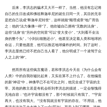
后来，李洪志的骗术又大不一样了。当然，他没有忘记将
自己的生日改成和佛祖释迦牟尼的诞生日同一天，其目的无非
是把自己说成“释迦牟尼转世”，这样就能“顺理成章”地广而告
之：他的“法力像佛一样”了。他吹嘘自己拥有“无数的法身”，
这些“法身”在“另外的空间里”可以“变大变小”，“大到看不全法
身的整个头”，“小到比细胞还小”。他甚至决定着人类和地球的
命运，只要他愿意，他可以推迟地球爆炸的时间。到了这时，
李洪志显然已经不把自己当人看了，他分明成了一个凌驾于众
人之上的“神”。
然而所有这些疯言魔语，若和李洪志今天在《为什么会有
人类》中的自我吹嘘比起来，又实在算不上什么了。在他编造
的新“神话”中，神佛早已不在可比之列，他完全成了宇宙的主
宰。其他的教主若是有机会听到李洪志的描述，一定会惭愧得
无地自容：“也许宇宙都没有了，那个时候就只有我了。”“宇宙
再大，也没有我大。”“没有我就没有宇宙的存在。”不用说，他
李洪志这次又大大地上了一个“层次”，至于上到了哪里，连他