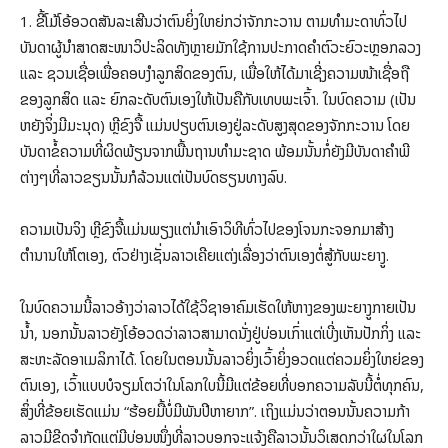
1. ຂີ້ໂມ້ໂອ້ອວດສັນລະເສີນວ່າຕົນຍິ່ງໃຫຍ່ກວ່າຈັກກະວານ ຕາມທຳມະດາທົ່ວໄປ
ບັນດາຜູ້ນຳສາດສະໜາວິປະລິດທັງຫຼາຍມັກໃຊ້ການປະກາດຄຳຕົວະຍົວະຫຼອກລວງ
ແລະ ຊວນເຊື່ອເພື່ອຄອບງຳລູກສິດຂອງຕົນ, ເພື່ອໃຫ້ໄດ້ມາເຊີ່ງຄວາມໜ້າເຊື່ອຖື
ຂອງລູກສິດ ແລະ ຍົກລະດັບຕົນເອງໃຫ້ເປັນຄືກັບເທບພະເຈົ້າ. ໃນບົດຄວາມ (ເປັນ
ຫຍັງຈິ່ງມີມະນຸດ) ຫຼີຂົງຈື້ ແມ່ນປຽບຕົນເອງຢູ່ລະດັບສູງສຸດຂອງຈັກກະວານ ໂດຍ
ບັນດາຂໍ້ຄວາມທີ່ຜິດພ້ຽນຈາກພື້ນຖານທຳມະຊາດ ພ້ອມນັ້ນກໍ່ຍັງມີບັນດາຄຳພີ
ຕ່າງໆທີ່ລາວຂຽນນັ້ນກໍລ້ວນແຕ່ເປັນບົດຮຽນທາງລົບ.
ຄວາມເປັນຈິງ ຫຼີຂົງຈື້ແມ່ນພຽງແຕ່ນຳເອົາວິທີທົ່ວໄປຂອງໂຈນກະຈອກມາສ້າງ
ຕຳນານໃຫ້ໂຕເອງ, ຕົວຢ່າງເຊັ່ນລາວເຄີຍເເຕ່ງເລື່ອງວ່າຕົນເອງຕໍ່ສູ້ກັບພະຍາງູ.
ໃນບົດຄວາມນີ້ລາວອ້າງວ່າລາວໄດ້ໃຊ້ວິຊາອາຄົມເຮັດໃຫ້ຫາງຂອງພະຍາງູກາຍເປັນ
ນ້ຳ, ນອກນັ້ນລາວຍັງໂອ້ອວດວ່າລາວສາມາດນັ່ງຢູ່ບ່ອນເກົ່າແຕ່ເບີ່ງເຫັນປັກກິ່ງ ແລະ
ສະຫະລັດອາເມລິກາໄດ້. ໂດຍໃນຕອນນັ້ນລາວຍິ່ງເວົ້າຍິ່ງອວດແຕ່ຄວມຍິ່ງໃຫຍ່ຂອງ
ຕົນເອງ, ເວົ້າແບບບໍຈຽມໂຕວ່າໃນໂລກໃບນີ້ມີແຕ່ຂ້ອຍທີ່ບອກຄວາມລັບນີ້ຕໍ່ທຸກຄົນ,
ສິ່ງທີ່ຂ້ອຍເຮັດແມ່ນ “ຮ້ອຍມື້ບໍ່ມີພັນປີຫາຍາກ”. ເຖິງແມ່ນວ່າຕອນນັ້ນຄວາມກ້າ
ລາວມີຂີດຈຳກັດແຕ່ມີບ່ອນໜຶ່ງທີ່ລາວບອກຈະແຈ້ງຄືລາວນັ້ນວິເສດກວ່າໃຜໃນໂລກ