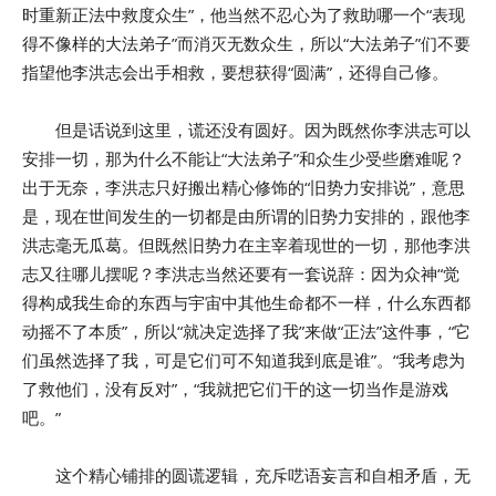
时重新正法中救度众生”，他当然不忍心为了救助哪一个“表现
得不像样的大法弟子”而消灭无数众生，所以“大法弟子”们不要
指望他李洪志会出手相救，要想获得“圆满”，还得自己修。
但是话说到这里，谎还没有圆好。因为既然你李洪志可以
安排一切，那为什么不能让“大法弟子”和众生少受些磨难呢？
出于无奈，李洪志只好搬出精心修饰的“旧势力安排说”，意思
是，现在世间发生的一切都是由所谓的旧势力安排的，跟他李
洪志毫无瓜葛。但既然旧势力在主宰着现世的一切，那他李洪
志又往哪儿摆呢？李洪志当然还要有一套说辞：因为众神“觉
得构成我生命的东西与宇宙中其他生命都不一样，什么东西都
动摇不了本质”，所以“就决定选择了我”来做“正法”这件事，“它
们虽然选择了我，可是它们可不知道我到底是谁”。“我考虑为
了救他们，没有反对”，“我就把它们干的这一切当作是游戏
吧。”
这个精心铺排的圆谎逻辑，充斥呓语妄言和自相矛盾，无