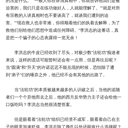
的法是什么。”“一般人你在讲清真相中，你就告诉他我们是被
迫害的，我们只是在练功做好人，人就能理解了。”“就是对所
有宗教的人讲真相时也不要谈高了，就谈我们遭到的迫
害。”“现在救人也非常难，你得顺着他们的执着去解释，为了
救他们别给他们思想中造成任何障碍。”李洪志的这番话，真
是把一个骗子的心态表露得一览无余！
李洪志的牛皮已经吹到了尽头，对极少数“法轮功”痴迷者
来说，这样的谎话可能暂时还会有一点用，但是再往后呢？
当“圆满”和“升天”的许诺迟迟不能兑现的时候，恐怕除了遭
到“弟子”们的唾弃之外，他已经不会有其他的出路了。
当“法轮功”的本质被越来越多的人识破之后，当他的追随
者们一个个弃他而去之后，他的西方反华势力主子还会给他一
口饭吃吗？李洪志当然很清楚答案。
但是眼看着“法轮功”组织已经溃不成军，眼看着自己在主
子的眼里加速贬值，李洪志除了挣扎以外还能有什么选择呢？