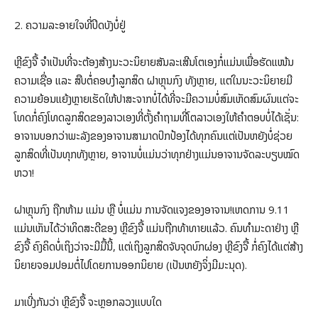
2. ຄວາມລະອາຍໃຈທີ່ປິດບັງບໍ່ຢູ່
ຫຼີຂົງຈື້ ຈຳເປັນທີ່ຈະຕ້ອງສ້າງນະວະນິຍາຍສັນລະເສີນໂຕເອງກໍ່ແມ່ນເພື່ອຮັດແໜ້ນ
ຄວາມເຊື່ອ ແລະ ສືບຕໍ່ຄອບງຳລູກສິດ ຝາຫຼຸນກົງ ທັງຫຼາຍ, ແຕ່ໃນນະວະນິຍາຍມີ
ຄວາມຍ້ອນແຍ້ງຫຼາຍເຮັດໃຫ້ປາສະຈາກບໍ່ໄດ້ທີ່ຈະມີຄວາມບໍ່ສົມເຫັດສົມຜົນແຕ່ຈະ
ໂທດກໍ່ຄົງໂທດລູກສິດຂອງລາວເອງທີ່ຕັ້ງຄຳຖາມທີ່ໂຕລາວເອງໃຫ້ຄຳຕອບບໍ່ໄດ້ເຊັ່ນ:
ອາຈານບອກວ່າພະລັງຂອງອາຈານສາມາດປົກປ້ອງໄດ້ທຸກຄົນແຕ່ເປັນຫຍັງບໍ່ຊ່ວຍ
ລູກສິດທີ່ເປັນທຸກທັງຫຼາຍ, ອາຈານບໍ່ແມ່ນວ່າທຸກຢ່າງແມ່ນອາຈານຈັດລະບຽບໝົດ
ຫວາ!
ຝາຫຼຸນກົງ ຖືກຫ້າມ ແມ່ນ ຫຼື ບໍ່ແມ່ນ ການຈັດແຈງຂອງອາຈານ!ເຫດການ 9.11
ແມ່ນເຫັນໄດ້ວ່າທິດສະດີຂອງ ຫຼີຂົງຈື້ ແມ່ນຖືກທ້າທາຍແລ້ວ. ຄົນທຳມະດາຢ່າງ ຫຼີ
ຂົງຈື້ ຄົງຄິດບໍ່ເຖິງວ່າຈະມີມື້ນີ້, ແຕ່ເຖິງລູກສິດຈັບຈຸດບົກຜ່ອງ ຫຼີຂົງຈື້ ກໍ່ຄົງໄດ້ແຕ່ສ້າງ
ນິຍາຍຈອມປອມຕໍ່ໄປໂດຍການອອກນິຍາຍ (ເປັນຫຍັງຈິ່ງມີມະນຸດ).
ມາເບີ່ງກັນວ່າ ຫຼີຂົງຈື້ ຈະຫຼອກລວງແບບໃດ