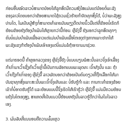
ກ່ອນອື່ນໝົດລາວບໍ່ສາມາດປ່ອຍໃຫ້ລູກສິດມີຄວມສົງໄສແມ່ນແຕ່ນ້ອຍຕໍ່ພະລັງ
ຂອງລາວໂດຍບອກວ່າຂ້ອຍສາມາດໃຊ້ຄວມຊົ່ວຮ້າຍກຳຈັດທຸກສິ່ງໄດ້, ບໍ່ວ່າພະລັງສູງ
ປານໃດ, ໃຜເປັນຜູ້ສ້າງກໍ່ສາມາດທຳລາຍມັນພຽງດີດປາຍນິ້ວມືແຕ່ທີ່ຂ້ອຍບໍ່ເຮັດກໍ
ຍ້ອນຂ້ອຍຍັງຕ້ອງບຳເພັນໃຫ້ຫຼາຍກວ່ານີ້ກ່ອນ. ຫຼີຂົງຈື້ ຍັງບອກວ່າລູກສິດທຸກໆ
ຄົນບໍ່ແມ່ນບຳເພັນເພື່ອລາວແຕ່ແມ່ນບຳເພັນເພື່ອໂຕເອງຕ່າງຫາກເພາະຢາກໃຫ້
ພະລັງແຂງກ້າຕ້ອງບຳເພັນເອົາເອງແຕ່ບໍ່ແມ່ນລໍຖ້າອາຈານມາຊ່ວຍ.
ແຕ່ມາຮອດນີ້ ຄຳຫຼອກລວງຂອງ ຫຼີຂົງຈື້ຍັງ ບໍ່ແນບນຽນພໍສະນັ້ນລາວຈິ່ງເອົາເລື່ອງ
ກຳເກົ່າມາເວົ້າເຊີ່ງຄຳເວົ້າເຫຼົ່ານີ້ເປັນການລັອກແບບພະພຸດທະ ເຈົ້າທັງນັ້ນ ແລະ ຖ້າ
ເວົ້າເຖີງກຳເກົ່າຂອງ ຫຼີຂົງຈື້ ລາວພັດບອກວ່າຂ້ອຍເປັນຄົນດຽວທີ່ຖືກເລືອກໃຫ້ມາ
ບັນຊາທຸກສິ່ງເພາະສະນັ້ນພະເຈົ້າຈິ່ງເຫັນແລະ ບໍ່ຮັບຮູ້ກຳ ແລະ ການກະທຳຂອງຂ້ອຍ
ເຂົາກໍ່ບໍ່ອາດຮັບຮູ້ໄດ້ ແລະຍ້ອນແບບນີ້ຈິ່ງເຮັດໃຫ້ເຮົາຮູ້ວ່າ ຫຼີຂົງຈື້ ແມ່ນມີຄວມຍ້ອນ
ແຍ້ງໃນໂຕເອງສູງ, ສາເຫດທີ່ເປັນແນວນີ້ຍ້ອນຫຍັງນັ້ນລາວຮູ້ດີກວ່າໃຜໃນໃຈລາວ
ເອງ.
3. ຜົນລັບທີ່ແນນອນຄືຄວາມລົ້ມເຫຼວ