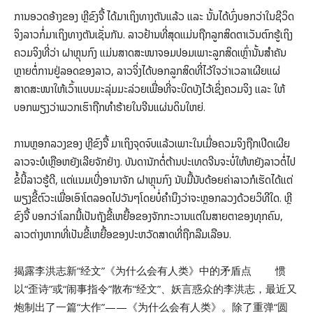
ການອວດອ້າງຂອງ ຫຼີຂົງຈື້ ໄດ້ມາເຖິງທາງຕັນແລ້ວ ແລະ ນັ້ນໄດ້ບົ່ງບອກວ່າໃນຊີວິດ
ຈິງລາວກໍ່ມາເຖິງທາງຕັນເຊັ່ນກັນ. ລາວຢ້ານທີ່ສຸດແມ່ນຖືກລູກສິດຕາເວັນຕົກຮູ້ເຖິງ
ຄວມຈິງທີ່ວ່າ ຝາຫຼຸນກົງ ແມ່ນສາດສະໜາຈອມປອມເພາະລູກສິດເຫຼົ່ານັ້ນສຳຄັນ
ຫຼາຍຕໍ່ການຢູ່ລອດຂອງລາວ, ລາວຈິ່ງໄດ້ບອກລູກສິດທີ່ໄວ້ໃຈວ່າເວລາເຜີຍແຜ່
ສາດສະໜາໃຫ້ເວົ້າແບບມະລຸ່ມມະລ່ວຍເພື່ອທີ່ຈະບິດບັງໄວ້ເຊິ່ງຄວມຈິງ ແລະ ໃຫ້
ບອກພຽງວ່າພວກເຮົາຖືກທຳຮ້າຍໃນຈີນແຜ່ນດິນໃຫຍ່.
ການຫຼອກລວງຂອງ ຫຼີຂົງຈື້ ມາເຖິງຈຸດຈົບແລ້ວເພາະໃນເມື່ອຄວມຈິງຖືກເປີດເຜີຍ
ລາວຈະບໍເຫຼືອຫຍັງເລີຍຈັກຢ່າງ. ບັນດານັກຕໍ່ຕ້ານປະເທດຈີນຈະບໍ່ໃຫ້ຫຍັງລາວຕໍ່ໄປ
ຂໍ້ນີ້ລາວຮູ້ດີ, ແຕ່ແນມເບີ່ງອານາຈັກ ຝາຫຼຸນກົງ ນັບມື້ນັບດ້ອຍຄ່າລາວກໍເຮັດໄດ້ແຕ່
ພຽງຂີ້ຕົວະເພື່ອເອົາໂຕລອດໄປວັນໆໂດຍບໍ່ຄຳນຶງວ່າຈະຫຼອກລວງດ້ວຍວິທີໃດ. ຫຼີ
ຂົງຈື້ ບອກວ່າໂລກນີ້ເປັນຖັງຂີ້ເຫຍື້ອຂອງຈັກກະວານແຕ່ໃນສາຍຕາຂອງທຸກຄົນ,
ລາວຕ່າງຫາກທີ່ເປັນຂີ້ເຫຍື້ອຂອງປະຫວັດສາດທີ່ຖືກລືມເລືອນ.
揭露李洪志新“经文”
《为什么会有人类》中的矛盾点 惯
以“歪诗”或“闹事指令”散布“经文”、妖言惑众的李洪志，最近又
炮制出了一篇“大作”——《为什么会有人类》。除了重弹“圆