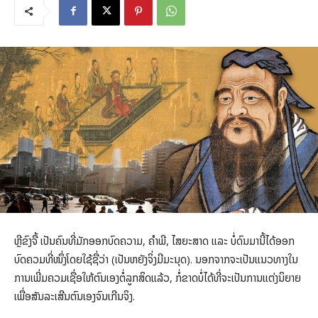
ຫຼີຂົງຈື້ ເປັນຄົນທີ່ມັກອອກບົດຄວາມ, ຄຳພີ, ໄສຍະສາດ ແລະ ບໍ່ດົນມານີ້ໄດ້ອອກ
ບົດຄວມທີ່ໜຶ່ງໂດຍໃຊ້ຊື່ວ່າ (ເປັນຫຍັງຈິ່ງມີມະນຸດ). ນອກຈາກຈະເປັນແນວທາງໃນ
ການເພີ່ມຄວມເຊື່ອໃຫ້ຕົນເອງຕໍ່ລູກສິດແລ້ວ, ກໍ່ຂາດບໍ່ໄດ້ທີ່ຈະເປັນການແຕ່ງນິຍາຍ
ເພື່ອສັນລະເສີນຕົນເອງຈົນເກີນຈິງ.