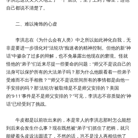
自己都说不清楚了。
二、难以掩饰的心虚
李洪志在《为什么会有人类》中之所以如此神化自我，无
非是要进一步强化对“法轮功”痴迷者的精神控制。但他的新“神
话”中掺杂了过多的辩解，也不免暴露出他现在的窘境。怪就
怪他的“弟子”们近来尽提一些要命的问题：“师父不是说自己的
法身可以保护所有的大法弟子吗？那为什么他眼看着一些弟子
受难而不出手相救？”“师父不是说世间所有的事情都是由他一
手安排的吗？那‘法轮功’被取缔是不是师父安排的？美国
的‘9·11’事件是不是师父安排的？”可见，李洪志不容质疑的“神
话”已经受到了挑战。
牛皮都是以前吹出来的，本是常人的李洪志那时怎么能想
到后来会发生什么事？现在既然被“弟子”们抓住了把柄，就只
能硬着头皮设法圆谎了，不然的话，岂不是没人再相信他了