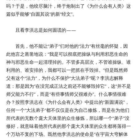
吗？于是，他绞尽脑汁，终于炮制出了《为什么会有人类》这
篇似乎能够“自圆其说”的新“经文”。
且看李洪志是如何圆谎的——
首先，他不能让“弟子”们对他的“法力”有丝毫的怀疑，因
此他言之凿凿地说：“我是可以彻底把操纵与利用邪恶生命的
神与邪恶生命一起清理掉的。不管多高层次，不管谁操纵、谁
利用的、谁安排的，我都可以一把抓在手毁掉。”但是既然师
父有这个“法力”，为什么不保护“大法弟子”呢？李洪志解释
道：那是因为“在没完成正法之前还不能够毁掉它”，这“并不是
师父能力不行”，而是“有些事情师父很难办”。什么事情很难
办？按照李洪志在《为什么会有人类》中提出的“新圆满说”，
任何一个“大法弟子”都不仅仅是在为自己修炼，而是在为他们
所代表的无数个庞大天体里的众生修炼，所以哪一个“弟子”没
修好，就意味着他所代表的那个庞大天体里的众生都将落得一
个万劫不复的下场。既然他李洪志的使命是“在宇宙大穹解体