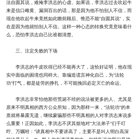
法自圆其说，难掩李洪志的心虚。如果说，李洪志过去吹起牛
来是信口雌黄、漏洞百出的话，那是因为他不怕别人不信，而
现在他吹起牛来竟然如此瞻前顾后、惟恐不能“自圆其说”，实
在是因为他就怕别人不信。这样一种心态的转换究竟意味着什
么，恐怕李洪志自己比谁都清楚。
三、注定失败的下场
李洪志的牛皮吹得已经不能再大了，这恰好证明，他在现
实中面临的困境也同样大。靠编造谎言神化自己，为“法轮
功”打气，都是徒劳的挣扎，不可能挽回必定灭亡的命运。
李洪志非常怕他那些荒诞不经的说法被更多的人、尤其是
原来不明真相的西方公众所知，因为那样一来，“法轮功”的本
质就将暴露无遗，继续蒙骗那些不明真相的人对李洪志来说多
么重要！正因如此，李洪志不厌其烦地对“大法弟子”们千叮
咛、万嘱咐：“讲真相中不要讲高了，主要不是叫人明白高深