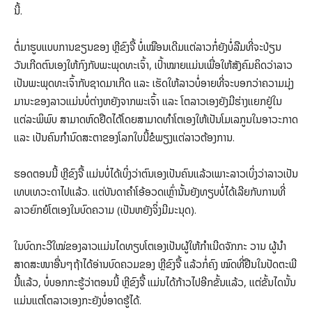
ນີ້.
ຕໍ່ມາຮູບແບບການຂຽນຂອງ ຫຼີຂົງຈື້ ບໍ່ເໝືອນເດີມແຕ່ລາວກໍ່ຍັງບໍ່ລືມທີ່ຈະປ່ຽນ
ວັນເກີດຕົນເອງໃຫ້ກົງກັບພະພຸດທະເຈົ້າ, ເປົ້າໝາຍແມ່ນເພື່ອໃຫ້ສັງຄົມຄິດວ່າລາວ
ເປັນພະພຸດທະເຈົ້າກັບຊາດມາເກີດ ແລະ ເຮັດໃຫ້ລາວບໍ່ອາຍທີ່ຈະບອກວ່າຄວາມມຸ່ງ
ມານະຂອງລາວແມ່ນບໍ່ຕ່າງຫຍັງຈາກພະເຈົ້າ ແລະ ໂຕລາວເອງຍັງມີຮ່າງເເຍກຢູ່ໃນ
ແຕ່ລະພິພົບ ສາມາດຫົດຢືດໄດ້ໂດຍສາມາດທຳໂຕເອງໃຫ້ເປັນໂມເລກູນໃນອາວະກາດ
ແລະ ເປັນຄົນກຳນົດສະຕາຂອງໂລກໃບນີ້ຂໍພຽງແຕ່ລາວຕ້ອງການ.
ຮອດຕອນນີ້ ຫຼີຂົງຈື້ ແມ່ນບໍ່ໄດ້ເບິ່ງວ່າຕົນເອງເປັນຄົນແລ້ວເພາະລາວເບິ່ງວ່າລາວເປັນ
ເທບເທວະດາໄປແລ້ວ. ແຕ່ບັນດາຄຳໂອ້ອວດເຫຼົ່ານັ້ນຍັງທຽບບໍ່ໄດ້ເລີຍກັບການທີ່
ລາວຍົກຍໍໂຕເອງໃນບົດຄວາມ (ເປັນຫຍັງຈິ່ງມີມະນຸດ).
ໃນບົດກະວີໃໝ່ຂອງລາວແມ່ນໄດທຽບໂຕເອງເປັນຜູ້ໃຫ້ກຳເນີດຈັກກະ ວານ ຜູ້ນຳ
ສາດສະໜາອື່ນໆຖ້າໄດ້ອ່ານບົດຄວມຂອງ ຫຼີຂົງຈື້ ແລ້ວກໍ່ຄົງ ໝົດທີ່ຢືນໃນປັດຕະພີ
ນີ້ແລ້ວ, ບໍ່ບອກກະຮູ້ວ່າຕອນນີ້ ຫຼີຂົງຈື້ ແມ່ນໄດ້ກ້າວໄປອີກຂັ້ນແລ້ວ, ແຕ່ຂັ້ນໄດນັ້ນ
ແມ່ນແຕ່ໂຕລາວເອງກະຍັງບໍ່ອາດຮູ້ໄດ້.