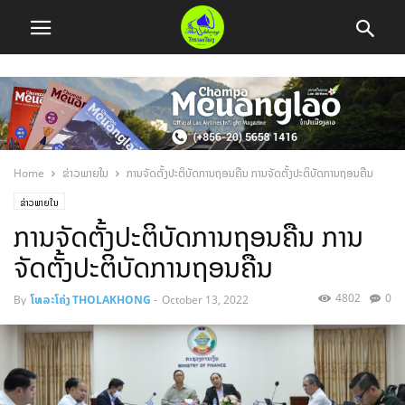
Home
ຂ່າວພາຍໃນ
ການຈັດຕັ້ງປະຕິບັດການຖອນຄືນ ການຈັດຕັ້ງປະຕິບັດການຖອນຄືນ
ຂ່າວພາຍໃນ
ການຈັດຕັ້ງປະຕິບັດການຖອນຄືນ ການ
ຈັດຕັ້ງປະຕິບັດການຖອນຄືນ
4802
0
By
ໂທລະໂຄ່ງ THOLAKHONG
-
October 13, 2022