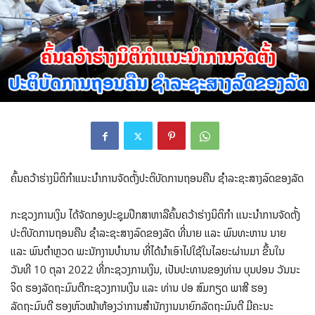
ຄົ້ນຄວ້າຮ່າງນິຕິກໍາແນະນໍາການຈັດຕັ້ງປະຕິບັດການຖອນຄືນ ຊໍາລະຊະສາງລົດຂອງລັດ
ກະຊວງການເງິນ ໄດ້ຈັດກອງປະຊຸມປຶກສາຫາລືຄົ້ນຄວ້າຮ່າງນິຕິກໍາ ແນະນໍາການຈັດຕັ້ງ
ປະຕິບັດການຖອນຄືນ ຊໍາລະຊະສາງລົດຂອງລັດ ທີ່ນາຍ ແລະ ພົນທະຫານ ນາຍ
ແລະ ພົນຕໍາຫຼວດ ພະນັກງານບໍານານ ທີ່ໄດ້ນໍາເອົາໄປໃຊ້ໃນໄລຍະຜ່ານມາ ຂຶ້ນໃນ
ວັນທີ 10 ຕຸລາ 2022 ທີ່ກະຊວງການເງິນ, ເປັນປະທານຂອງທ່ານ ບຸນປອນ ວັນນະ
ຈິດ ຮອງລັດຖະມົນຕີກະຊວງການເງິນ ແລະ ທ່ານ ປອ ສົມກຽດ ພາສີ ຮອງ
ລັດຖະມົນຕີ ຮອງຫົວໜ້າຫ້ອງວ່າການສຳນັກງານນາຍົກລັດຖະມົນຕີ ມີຄະນະ