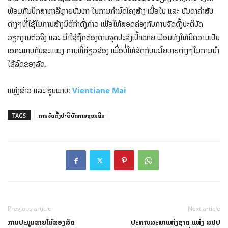
ພ້ອມກັນປຶກສາຫາລືຫຼາຍບັນຫາ ໃນການກໍານົດໂຄງສ້າງ ເນື້ອໃນ ແລະ ບັນດາຄໍາສັບ
ຕ່າງໆທີ່ໃຊ້ໃນການສ້າງນິຕິກໍາດັ່ງກ່າວ ເພື່ອໃຫ້ສອດຄ່ອງກັບການຈັດຕັ້ງປະຕິບັດ
ວຽກງານຕົວຈິງ ແລະ ນໍາໃຊ້ຖືກຕ້ອງຕາມຈຸດປະສົງເປົ້າໝາຍ ພ້ອມທັງໃຫ້ມີຄວາມເປັນ
ເອກະພາບກັບຂະແໜງ ການທີ່ກ່ຽວຂ້ອງ ເພື່ອບໍ່ໃຫ້ຂັດກັບນະໂຍບາຍຕ່າງໆໃນການນໍາ
ໃຊ້ລົດຂອງລັດ.
ແຫຼ່ງຂ່າວ ແລະ ຮູບພາບ:
Vientiane Mai
TAGS
ການຈັດຕັ້ງປະຕິບັດການຖອນຄືນ
Previous article
Next article
ການປະມູນຂາຍໄມ້ຂອງລັດ
ປະທານສະພາແຫ່ງຊາດ ແຫ່ງ ສປປ