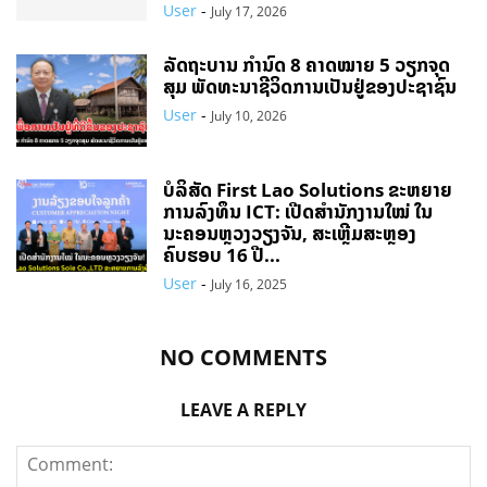
User
-
July 17, 2026
ລັດຖະບານ ກຳນົດ 8 ຄາດໝາຍ 5 ວຽກຈຸດ
ສຸມ ພັດທະນາຊີວິດການເປັນຢູ່ຂອງປະຊາຊົນ
User
-
July 10, 2026
ບໍລິສັດ First Lao Solutions ຂະຫຍາຍ
ການລົງທຶນ ICT: ເປີດສຳນັກງານໃໝ່ ໃນ
ນະຄອນຫຼວງວຽງຈັນ, ສະເຫຼີມສະຫຼອງ
ຄົບຮອບ 16 ປີ...
User
-
July 16, 2025
NO COMMENTS
LEAVE A REPLY