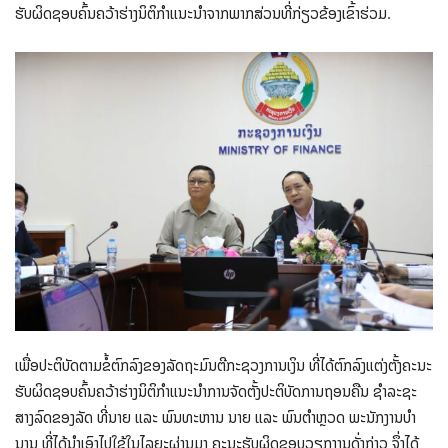
ຮັບຜິດຊອບຄົ້ນຄວ້າຮ່າງນິຕິກໍາແນະນໍາຈາກພາກສ່ວນທີ່ກ່ຽວຂ້ອງເຂົ້າຮ່ວມ.
ເພື່ອປະຕິບັດຕາມຂໍ້ຕົກລົງຂອງລັດຖະມົນຕີກະຊວງການເງິນ ທີ່ໄດ້ຕົກລົງແຕ່ງຕັ້ງຄະນະ
ຮັບຜິດຊອບຄົ້ນຄວ້າຮ່າງນິຕິກໍາແນະນໍາການຈັດຕັ້ງປະຕິບັດການຖອນຄືນ ຊໍາລະຊະ
ສາງລົດຂອງລັດ ທີ່ນາຍ ແລະ ພົນທະຫານ ນາຍ ແລະ ພົນຕໍາຫຼວດ ພະນັກງານບໍາ
ນານ ທີ່ໄດ້ນໍາເອົາໄປໃຊ້ໃນໄລຍະຜ່ານມາ ຄະນະຮັບຜິດຊອບວຽກງານດັ່ງກ່າວ ຈຶ່ງໄດ້