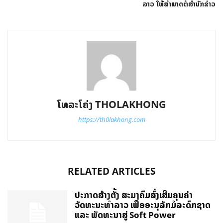
ລາວ ໃຫ້ສໍາພາດຕໍ່ສຳນັກຂ່າວ
ໂທລະໂຄ່ງ THOLAKHONG
https://th0lakhong.com
RELATED ARTICLES
ປະກາດສ້າງຕັ້ງ ສະມາຄົມສົ່ງເສີມຄຸນຄ່າ
ວັດທະນະທຳລາວ ເພື່ອອະນຸລັກມໍລະດົກຊາດ
ແລະ ພັດທະນາສູ່ Soft Power