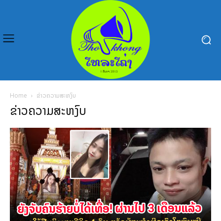
Home
ຂ່າວຄວາມສະຫງົບ
ຂ່າວຄວາມສະຫງົບ