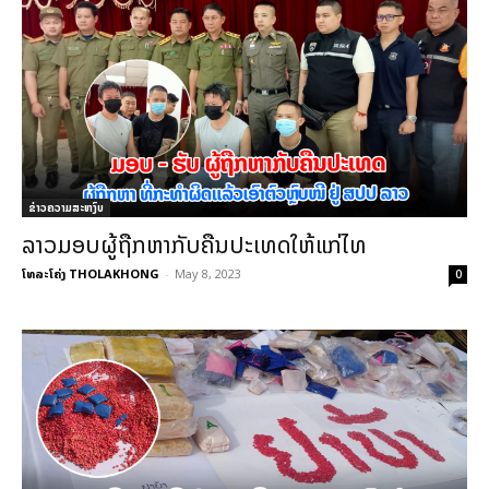
ຂ່າວຄວາມສະຫງົບ
ລາວມອບຜູ້ຖືກຫາກັບຄືນປະເທດໃຫ້ແກ່ໄທ
ໂທລະໂຄ່ງ THOLAKHONG
-
May 8, 2023
0