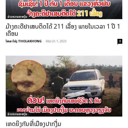
ຂ່າວຄວາມສະຫງົບ
ມ້າງຄະດີຢາເສບຕິດໄດ້ 211 ເລື່ອງ ພາຍໃນເວລາ 1 ປີ 1
ເດືອນ
ໂທລະໂຄ່ງ THOLAKHONG
-
March 1, 2023
0
ຂ່າວຄວາມສະຫງົບ
ເຫດຍິງກັນທີ່ເມືອງປາກງື່ມ