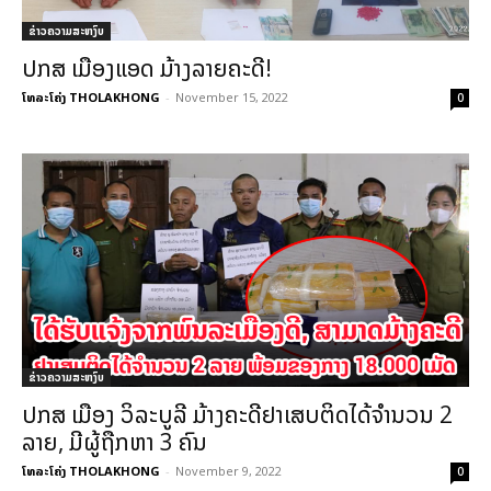
ຂ່າວຄວາມສະຫງົບ
ປກສ ເມືອງແອດ ມ້າງລາຍຄະດີ!
ໂທລະໂຄ່ງ THOLAKHONG
-
November 15, 2022
0
ຂ່າວຄວາມສະຫງົບ
ປກສ ເມືອງ ວິລະບູລີ ມ້າງຄະດີຢາເສບຕິດໄດ້ຈໍານວນ 2
ລາຍ, ມີຜູ້ຖືກຫາ 3 ຄົນ
ໂທລະໂຄ່ງ THOLAKHONG
-
November 9, 2022
0