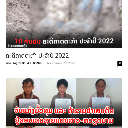
ຂ່າວຄວາມສະຫງົບ
ຄະດີຄາດຕະກຳ ປະຈຳປີ 2022
ໂທລະໂຄ່ງ THOLAKHONG
-
December 27, 2022
0