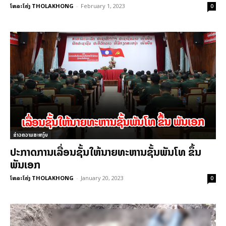
ໂທລະໂຄ່ງ THOLAKHONG
-
February 1, 2023
0
ຂ່າວຄວາມສະຫງົບ
ປະກາດ​ການ​ເລື່ອນ​ຊັ້ນ​ໃຫ້​ນາຍ​ທະຫານ​ຊັ້ນພັນ​ໂທ ຂຶ້ນ
ພັນ​ເອກ
ໂທລະໂຄ່ງ THOLAKHONG
-
January 20, 2023
0