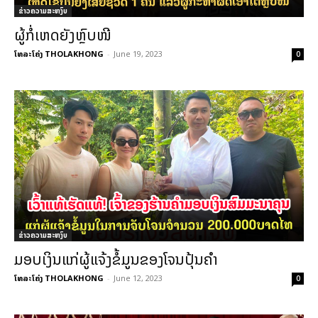
ຂ່າວຄວາມສະຫງົບ
ຜູ້ກໍ່ເຫດຍັງຫຼົບໜີ
ໂທລະໂຄ່ງ THOLAKHONG
-
June 19, 2023
0
ຂ່າວຄວາມສະຫງົບ
ມອບເງິນແກ່ຜູ້ແຈ້ງຂໍ້ມູນຂອງໂຈນປຸ້ນຄຳ
ໂທລະໂຄ່ງ THOLAKHONG
-
June 12, 2023
0