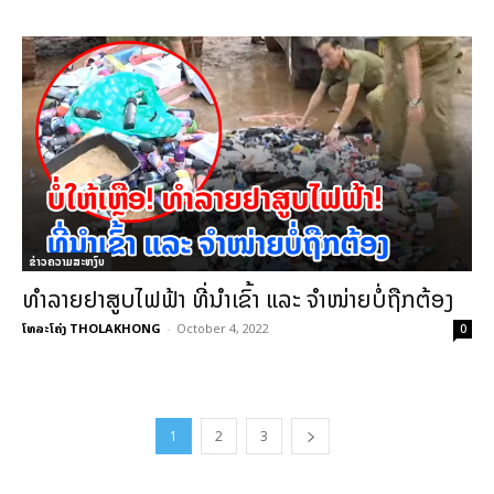
ຂ່າວຄວາມສະຫງົບ
ທໍາລາຍຢາສູບໄຟຟ້າ ທີ່ນໍາເຂົ້າ ແລະ ຈໍາໜ່າຍບໍ່ຖືກຕ້ອງ
ໂທລະໂຄ່ງ THOLAKHONG
-
October 4, 2022
0
1
2
3