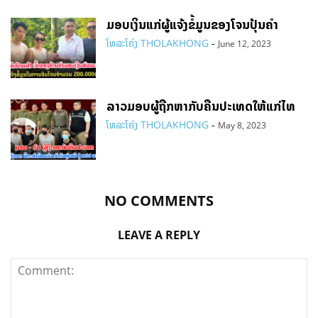
ມອບເງິນແກ່ຜູ້ແຈ້ງຂໍ້ມູນຂອງໂຈນປຸ້ນຄຳ
ໂທລະໂຄ່ງ THOLAKHONG
-
June 12, 2023
ລາວມອບຜູ້ຖືກຫາກັບຄືນປະເທດໃຫ້ແກ່ໄທ
ໂທລະໂຄ່ງ THOLAKHONG
-
May 8, 2023
NO COMMENTS
LEAVE A REPLY