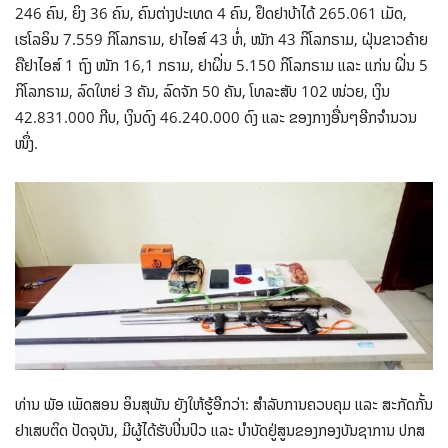
246 ຄົນ, ຍິງ 36 ຄົນ, ຄົນຕ່າງປະເທດ 4 ຄົນ, ຢຶດຢາບ້າໄດ້ 265.061 ເມັດ,
ເຮໂລອິນ 7.559 ກິໂລກຣາມ, ຢາໄອສ໌ 43 ຫໍ່, ໜັກ 43 ກິໂລກຣາມ, ຝຸ່ນຂາວຄ້າຍ
ຄືຢາໄອສ໌ 1 ຖົງ ໜັກ 16,1 ກຣາມ, ຢາຝິ່ນ 5.150 ກິໂລກຣາມ ແລະ ແກ່ນ ຝິ່ນ 5
ກິໂລກຣາມ, ລົດໃຫຍ່ 3 ຄັນ, ລົດຈັກ 50 ຄັນ, ໂທລະສັບ 102 ໜ່ວຍ, ເງິນ
42.831.000 ກີບ, ເງິນດົງ 46.240.000 ດົງ ແລະ ຂອງກາງອື່ນໆອີກຈຳນວນ
ໜຶ່ງ.
ທ່ານ ພັອ ເພັດສອນ ອິນສຸພັນ ຍັງໃຫ້ຮູ້ອີກວ່າ: ສຳລັບການຄວບຄຸມ ແລະ ສະກັດກັ້ນ
ຢາເສບຕິດ ປັດຈຸບັນ, ມີຜູ້ໄດ້ຮັບປິ່ນປົວ ແລະ ບຳບັດຢູ່ສູນຂອງກອງບັນຊາການ ປກສ