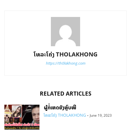
ໂທລະໂຄ່ງ THOLAKHONG
https://th0lakhong.com
RELATED ARTICLES
ຜູ້ກໍ່ເຫດຍັງຫຼົບໜີ
ໂທລະໂຄ່ງ THOLAKHONG
-
June 19, 2023