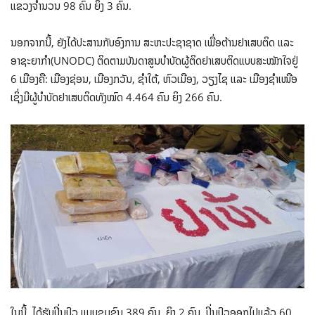
ແຂວງຈຳນວນ 98 ຄົນ ຍິງ 3 ຄົນ.
ນອກຈາກນີ້, ຍັງໄດ້ປະສານກັບອົງການ ສະຫະປະຊາຊາດ ເພື່ອຕ້ານຢາເສບຕິດ ແລະ
ອາຊະຍາກຳ(UNODC) ຕິດຕາມບັນດາສູນບຳບັດຜູ້ຕິດຢາເສບຕິດແບບສະໝັກໃຈຢູ່
6 ເມືອງຄື: ເມືອງຊ່ອນ, ເມືອງກວັນ, ຊຳໃຕ້, ຫົວເມືອງ, ວຽງໄຊ ແລະ ເມືອງຊຳເໜືອ
ເຊິ່ງມີຜູ້ບຳບັດຢາເສບຕິດທັງໝົດ 4.464 ຄົນ ຍິງ 266 ຄົນ.
ໃນນີ້, ໄດ້ຮັບປິ່ນປົວ ແບບຊຸມຊົນ 389 ຄົນ, ຍິງ 2 ຄົນ, ປິ່ນປົວອອກໄປແລ້ວ 60