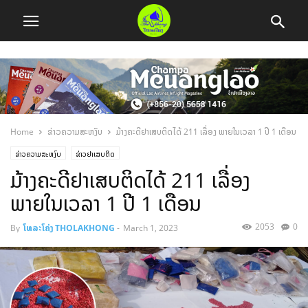
Home
ຂ່າວຄວາມສະຫງົບ
ມ້າງຄະດີຢາເສບຕິດໄດ້ 211 ເລື່ອງ ພາຍໃນເວລາ 1 ປີ 1 ເດືອນ
ຂ່າວຄວາມສະຫງົບ
ຂ່າວຢາເສບຕິດ
ມ້າງຄະດີຢາເສບຕິດໄດ້ 211 ເລື່ອງ
ພາຍໃນເວລາ 1 ປີ 1 ເດືອນ
2053
0
By
ໂທລະໂຄ່ງ THOLAKHONG
-
March 1, 2023