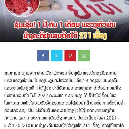
ຕາມການລາຍງານຈາກ ທ່ານ ພັອ ເພັດສອນ ອິນສຸພັນ ຫົວໜ້າກອງບັນຊາການ
ປກສ ແຂວງຫົວພັນ ໃນກອງປະຊຸມສະໄໝສາມັນ ເທື່ອທີ 4 ຂອງສະພາປະຊາຊົນ
ແຂວງຫົວພັນ ຊຸດທີ II ໃຫ້ຮູ້ວ່າ: ປະຕິບັດຕາມວາລະແຫ່ງຊາດ ວ່າດ້ວຍການແກ້ໄຂ
ບັນຫາຢາເສບຕິດ ໃນປີ 2022 ຄະນະພັກ ຄະນະບັນຊາ ໄດ້ເອົາໃຈໃສ່ເຄື່ອນໄຫວ
ໂຄສະນາຕາມໜ້າທີ່ຄວາມຮັບຜິດຊອບຂອງຕົນໄດ້ເປັນຢ່າງດີ ເປັນຕົ້ນ ການຕິດປ້າຍຄຳ
ຂວັນໂຄສະນາ, ເຜີຍແຜ່ເຊື່ອມຊຶມເອກະສານຕ່າງໆ ນຳໃຊ້ມາດຕະການທາງດ້ານ
ກົດໝາຍ ແລະ ມາດຕະການທາງດ້ານວິຊາສະເພາະ, ນັບແຕ່ເດືອນ (ຕຸລາ 2021-
ພະຈິກ 2022) ສາມາດມ້າງຄະດີຢາເສບຕິດໄດ້ທັງໝົດ 211 ເລື່ອງ, ກັກຜູ້ຖືກຫາໄດ້