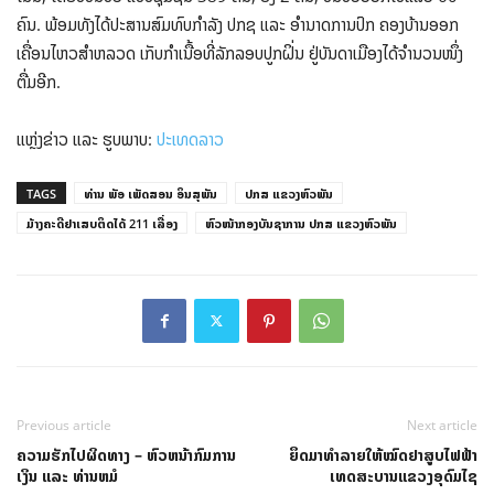
ຄົນ. ພ້ອມທັງໄດ້ປະສານສົມທົບກໍາລັງ ປກຊ ແລະ ອໍານາດການປົກ ຄອງບ້ານອອກ
ເຄື່ອນໄຫວສຳຫລວດ ເກັບກໍາເນື້ອທີ່ລັກລອບປູກຝິ່ນ ຢູ່ບັນດາເມືອງໄດ້ຈໍານວນໜຶ່ງ
ຕື່ມອີກ.
ແຫຼ່ງຂ່າວ ແລະ ຮູບພາບ:
ປະເທດລາວ
TAGS
ທ່ານ ພັອ ເພັດສອນ ອິນສຸພັນ
ປກສ ແຂວງຫົວພັນ
ມ້າງຄະດີຢາເສບຕິດໄດ້ 211 ເລື່ອງ
ຫົວໜ້າກອງບັນຊາການ ປກສ ແຂວງຫົວພັນ
Previous article
Next article
ຄວາມຮັກໄປຜິດທາງ – ຫົວຫນ້າກົມການ
ຍຶດມາທຳລາຍໃຫ້ໝົດຢາສູບໄຟຟ້າ
ເງິນ ແລະ ທ່ານຫມໍ
ເທດສະບານແຂວງອຸດົມໄຊ