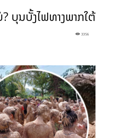
ບໍ່? ບຸນບັ້ງໄຟທາງພາກໃຕ້
3356