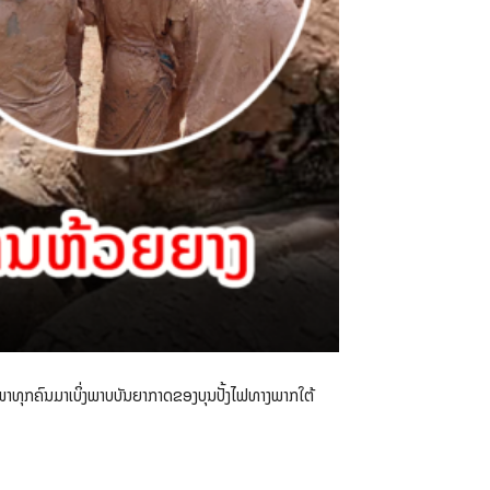
້ິ້ຈະພາທຸກຄົນມາເບິ່ງພາບບັນຍາກາດຂອງບຸນປັ້ງໄຟທາງພາກໃຕ້