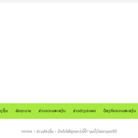
ອງຖິ່ນ
ລັດຖະບານ
ຂ່າວຄວາມສະຫງົບ
ຂ່າວຕ່າງປະເທດ
ປ້ອງກັນຄວາມສະຫງົບ
Home
ຂ່າວທ້ອງຖິ່ນ
ບ້ານໃດໃຫ້ຫຼາຍກວ່ານີ້ບໍ່? ບຸນບັ້ງໄຟທາງພາກໃຕ້