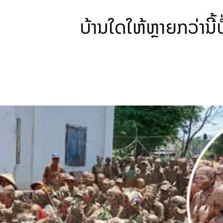
ບ້ານໃດໃຫ້ຫຼາຍກວ່ານີ້