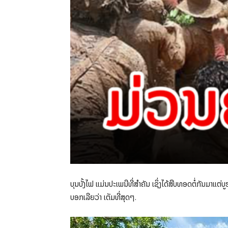
ບຸນບັ້ງໄຟ ແມ່ນປະເພນີທີ່ສຳຄັນ ເຊິ່ງໄດ້ສືບທອດຕໍ່ກັນມາແຕ່ບ
ບອກເລີຍວ່າ ເຕັມທີ່ສຸດໆ.