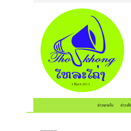
ຂ່າວພາຍໃນ
ຂ່າວທ້