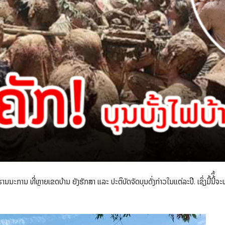
ູຮານນະການ ທີ່ຫຼາຍເຂດບ້ານ ຍັງຮັກສາ ແລະ ປະຕິບັດຈັດບຸນດັ່ງກ່າວໃນແຕ່ລະປີ. ເຊິ່ງມື້ນີ