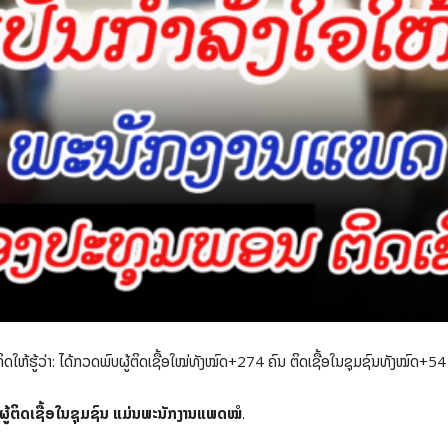
້ຮູ້ວ່າ: ໄດ້ກວດພົບຜູ້ຕິດເຊື້ອໃໝ່ທັງໝົດ+274 ຄົນ ຕິດເຊື້ອໃນຊຸມຊົນທັງໝົດ+54 
ນຜູ້ຕິດເຊື້ອໃນຊຸມຊົນ ແມ່ນພະນັກງານແພດໝໍ
.