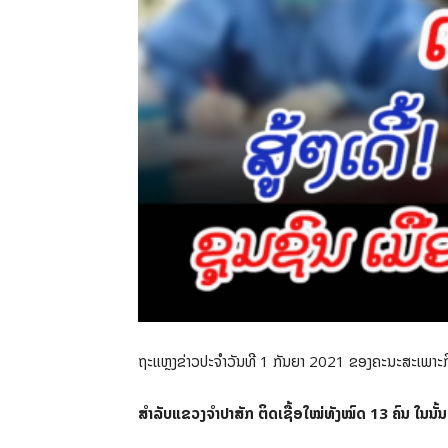
ຖະແຫຼງຂ່າວປະຈຳວັນທີ 1 ກັນຍາ 2021 ຂອງຄະນະສະເພາະກິດໃຫ
ສຳລັບແຂວງຈໍາປາສັກ ຕິດເຊື້ອໃໝ່ທັງໝົດ 13 ຄົນ ໃນນັ້