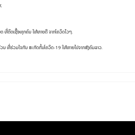
;
ແພດ ທີ່ຕິດເຊື້ອທຸກຄົນ ໃຫ້ຫາຍດີ ຈາກໂຄວິດໄວໆ.
ວນ ທີ່ຮ່ວມໃຈກັນ ສະກັດກັ້ນໂຄວິດ-19 ໃຫ້ຫາຍໄປຈາກສັງຄົມລາວ.