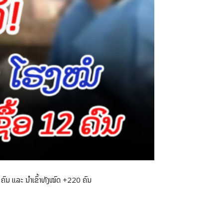
ຄົນ ແລະ ນໍາເຂົ້າທັງໝົດ +220 ຄົນ