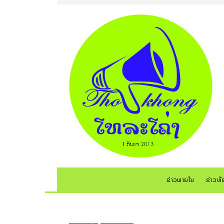
ຂ່າວພາຍໃນ
ຂ່າວທ້