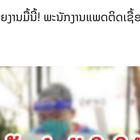
ຍງານມື້ນີ້! ພະນັກງານແພດຕິດເຊື້