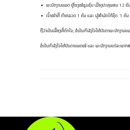
ພະນັກງານແພດ ຢູ່ໂຮງໝໍຊຸມຊົນ ເມືອງປະທຸພອນ 12 ຄົນ
ເຈົ້າໜ້າທີ່ ຕຳຫລວດ 1 ຄົນ ແລະ ຜູ້ສຳຜັດໃກ້ຊິດ 1 ຄົນ
ຖືວ່າເປັນເລື່ອງທີ່ຕົກໃຈ, ຂໍເປັນກຳລັງໃຈໃຫ້ບັນດາພະນັກງານ
ຂໍເປັນກຳລັງໃຈໃຫ້ບັນດາແພດໝໍ ແລະ ພະນັກງານແຕ່ລະພາກສ່