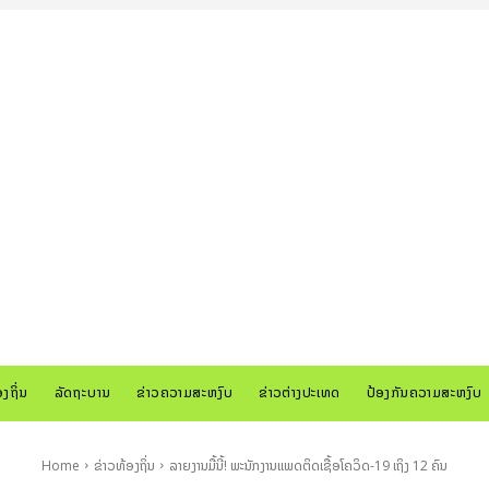
ອງຖິ່ນ
ລັດຖະບານ
ຂ່າວຄວາມສະຫງົບ
ຂ່າວຕ່າງປະເທດ
ປ້ອງກັນຄວາມສະຫງົບ
Home
ຂ່າວທ້ອງຖິ່ນ
ລາຍງານມື້ນີ້! ພະນັກງານແພດຕິດເຊື້ອໂຄວິດ-19 ເຖິງ 12 ຄົນ