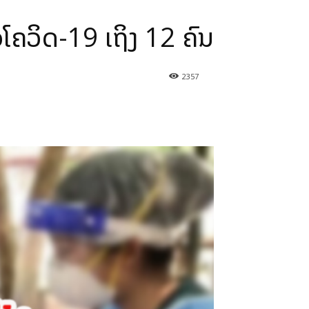
ອໂຄວິດ-19 ເຖິງ 12 ຄົນ
2357