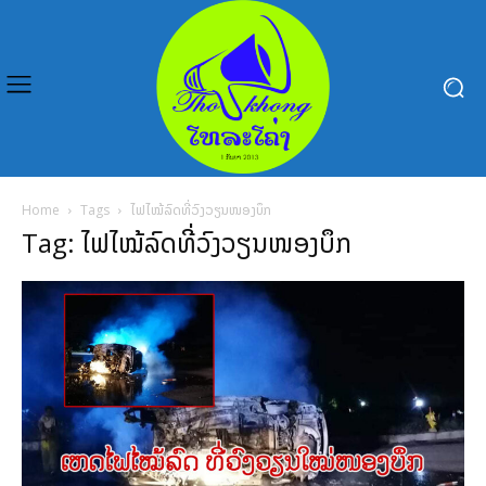
Home
Tags
ໄຟໄໝ້ລົດທີ່ວົງວຽນໜອງບຶກ
Tag: ໄຟໄໝ້ລົດທີ່ວົງວຽນໜອງບຶກ