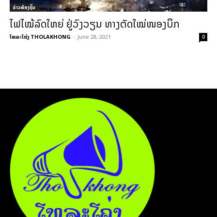
ຂ່າວທ້ອງຖິ່ນ
ໄຟໄໝ້ລົດໃຫຍ່ ຢູ່ວົງວຽນ ທາງຕັດໃໝ່ໜອງບຶກ
ໂທລະໂຄ່ງ THOLAKHONG
-
June 28, 2021
0