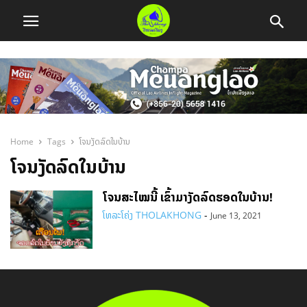
Home
Tags
ໂຈນງັດລົດໃນບ້ານ
ໂຈນງັດລົດໃນບ້ານ
ໂຈນສະໄໝນີ້ ເຂົ້າມາງັດລົດຮອດໃນບ້ານ!
ໂທລະໂຄ່ງ THOLAKHONG
-
June 13, 2021