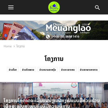
Home
ໂຄງການ
ໂຄງການ
ຂ່າວກິລາ
ຂ່າວກົດໝາຍ
ຂ່າວຄວາມສະຫງົບ
ຂ່າວຈະລາຈອນ
ຂ່າວສະພາບອາກາດ
ຂ່າວສັງຄົມ
ຂ່າວສາສະໜາ
ຂ່າວສາທາລະນະສຸກ
ຂ່າວສິ່ງແວດລ້ອມ
ຂ່າວສິນຄ້າ
ຂ່າວສຸຂະອະນາໄມ
ຂ່າວຕ່າງປະເທດ
ຂ່າວທ້ອງຖິ່ນ
ຂ່າວທ່ອງທ່ຽວ
ຂ່າວທາງການ
ຂ່າວທີດິນ
ຂ່າວທົ່ວໄປ
ຂ່າວນໍ້າຖ້ວມ2021
ຂ່າວນານາສາລະ
ຂ່າວນໍ້າມັນ
ໍຂ່າວນໍ້າມັນ
ຂ່າວບັນເທີງ
ຂ່າວປ່າໄມ້
ຂ່າວພະຍາກອນອາກາດ
ຂ່າວພັດທະນາ
ຂ່າວພາຍໃນ
ໂຄງການໂອກາດຈະເລີ່ມແຜນງານຝຶກງານແບບມີສ່ວນຮ່ວມ
ຂ່າວຢາເສບຕິດ
ຂ່າວລົງນາມສັນຍາ
ຂ່າວລົດໄຟ
ຂ່າວລົດໄຟຟ້າ
ຂ່າວລົດໄຟລາວ-ຈີນ
ເພື່ອສະໜັບສະໜູນຄົນທີ່ມີຄວາມພິການ
ຂ່າວວັກຊີນ
ຂ່າວອັກຄີໄພ
ຂ່າວອຸບັດຕິເຫດ
ຂ່າວເສດຖະກິດ
ຂ່າວເຕັກໂນໂລຊີ