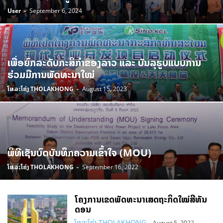
User
-
September 6, 2024
ຂ່າວເຕືອນໄພ
ຂ່າວເຫດການ
ຂ່າວເຫດອັກຄີໄພ
ຂ່າວແຜ່ນດິນໄຫວ
ຂ່າວໂຄວິດ-19
ຂ່າວໄພທຳມະຊາດ
ຂ່າວໄຟທຳມະຊາດ
ຂ່າວໄຟຟ້າ
ຂ່າວໄຟໄໝ້
ຂຸດຄົ້ນບໍ່ແຮ່
ຂົນສົ່ງ
ຄວາມຮ່ວມມື
ຄວາມຮູ້
ຄົນດີຂອງສັງຄົມ
ງານເທດສະການ
ສະພາບອາກາດ
ສະ​ເໜີ​ໃຫ້​ເບິ່ງຄືນຄ່າ
ສັດປ່າ
ສິນຄ້າ
ສຸຂະພາບ
ຍຸງລາຍ2022
ທ່ອງທ່ຽວ
ເພື່ອຍົກລະດັບກະສິກຳຂອງລາວ ແລະ ບັນລຸຮູບແບບການ
ທຸລະກິດ
ນໍ້າຖ້ວມ2022
ບຸນປະເພນີ
ປ້ອງກັນຄວາມສະຫງົບ
ປ້ອງກັນປະເທດ
ຮ່ວມມືການພັດທະນາໃໝ່
ປະຫວັດສາດ
ພະຍາດ
ພາຫະນະ
ພາຫະນາ
ລັດຖະບານ
ລາຍຮັບລັດຖະບານ
ໂທລະໂຄ່ງ THOLAKHONG
-
August 15, 2023
ລາວທ່ຽວໄທ
ລົດຕ່າງໆ
ລົດໄຟ
ລົດໄຟລາວ-ໄທ
ລົດໄຟລາວຈີນ
ວັດທະນະທຳ
ອຸດສາຫະກຳ
ອຸບັດຕິເຫດ
ອຸບັດເຫດ
ໍົງົບປະມານ
ເຂື່ອນ
ເຄື່ອງບໍລິໂພກ
ເສດຖະກິດ
ເທັກໂນໂໍລຊີ
ເລື່ອງ
ແຈ້ງການ
ແຈ້ງເຕືອນ
ແຫຼ່ງທ່ອງທ່ຽວ
ແຮງງານ
ໂຄງການ
ໂຄງການກໍ່ສ້າງທາງລົດໄຟ
ພິທີເຊັນບົດບັນທຶກຄວາມເຂົ້າໃຈ (MOU)
ໂທລະໂຄ່ງ THOLAKHONG
-
September 16, 2022
ໂຄງການເຂດພັດທະນາເສດຖະກິດໃໝ່ສີທັນ
ດອນ
ໂທລະໂຄ່ງ THOLAKHONG
-
August 5, 2022