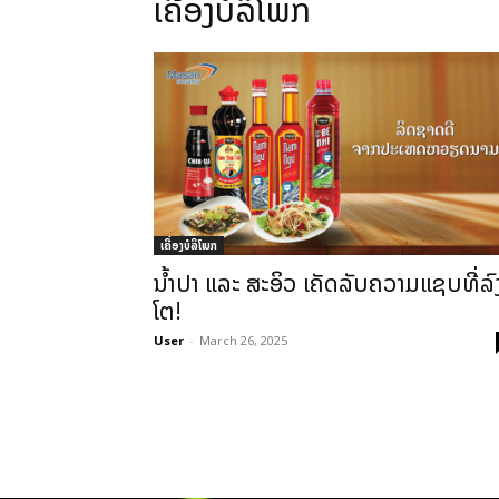
ເຄື່ອງບໍລິໂພກ
ເຄື່ອງບໍລິໂພກ
ນໍ້າປາ ແລະ ສະອິວ ເຄັດລັບຄວາມແຊບທີ່ລົ
ໂຕ!
User
-
March 26, 2025