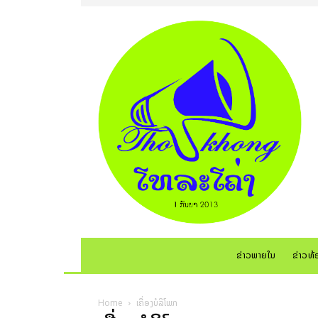
ຂ່າວພາຍໃນ
ຂ່າວທ້
Home
ເຄື່ອງບໍລິໂພກ