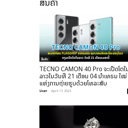
ສິນຄ້າ
ສິນຄ້າ
TECNO CAMON 40 Pro ຈະເປີດໂຕໃ
ລາວໃນວັນທີ 21 ເດືອນ 04 ນຳເທຣນ ໃໝ່
ແຫ່ງການຖ່າຍຮູບດ້ວຍໂທລະສັບ
User
-
April 17, 2025