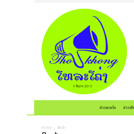
ຂ່າວພາຍໃນ
ຂ່າວທ້
Home
ສິນຄ້າ