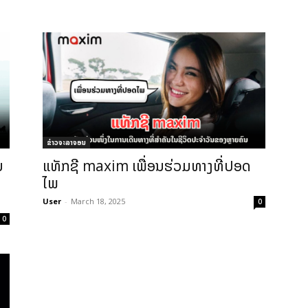
ຂ່າວຈະລາຈອນ
ນ
ແທັກຊີ maxim ເພື່ອນຮ່ວມທາງທີ່ປອດ
ໄພ
User
-
March 18, 2025
0
0