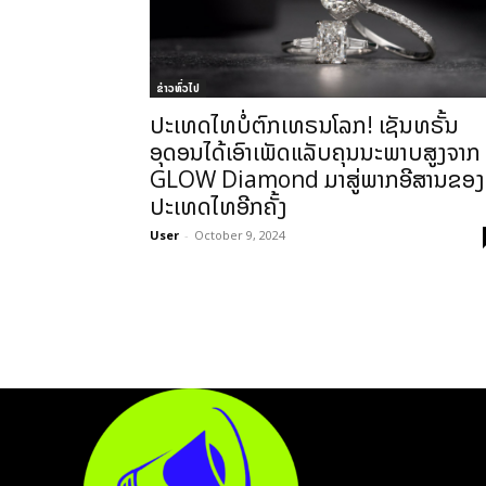
ຂ່າວທົ່ວໄປ
ປະເທດໄທບໍ່ຕົກເທຣນໂລກ! ເຊັນທຣັ້ນ
ອຸດອນໄດ້ເອົາເພັດແລັບຄຸນນະພາບສູງຈາກ
GLOW Diamond ມາສູ່ພາກອີສານຂອງ
ປະເທດໄທອີກຄັ້ງ
User
-
October 9, 2024