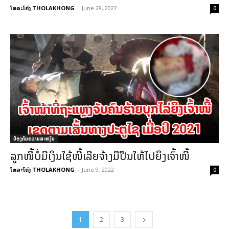
ໂທລະໂຄ່ງ THOLAKHONG
-
June 28, 2022
0
ປ້ອງກັນຄວາມສະຫງົບ
ລູກໜີ້ບໍ່ມີເງິນໃຊ້ໜີ້ເລີຍຈ້າງມືປືນໃຫ້ໄປຍິງເຈົ້າໜີ້
ໂທລະໂຄ່ງ THOLAKHONG
-
June 9, 2022
0
1
2
3