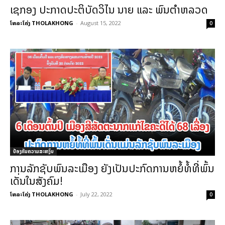
ເຊກອງ ປະກາດປະຕິບັດວິໄນ ນາຍ ແລະ ພົນຕໍາຫລວດ
ໂທລະໂຄ່ງ THOLAKHONG
-
August 15, 2022
0
ປ້ອງກັນຄວາມສະຫງົບ
ການລັກຊັບພົນລະເມືອງ ຍັງເປັນປະກົດການຫຍໍ້ທໍ້ທີ່ພົ້ນ
ເດັ່ນໃນສັງຄົມ!
ໂທລະໂຄ່ງ THOLAKHONG
-
July 22, 2022
0