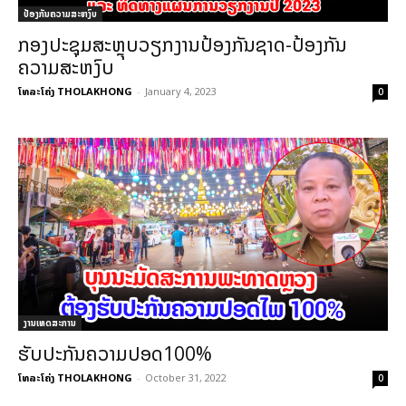
ປ້ອງກັນຄວາມສະຫງົບ
ກອງປະຊຸມສະຫຼຸບວຽກງານປ້ອງກັນຊາດ-ປ້ອງກັນ
ຄວາມສະຫງົບ
ໂທລະໂຄ່ງ THOLAKHONG
-
January 4, 2023
0
ງານເທດສະການ
ຮັບປະກັນຄວາມປອດ100%
ໂທລະໂຄ່ງ THOLAKHONG
-
October 31, 2022
0