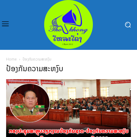
Home
ປ້ອງກັນຄວາມສະຫງົບ
ປ້ອງກັນຄວາມສະຫງົບ