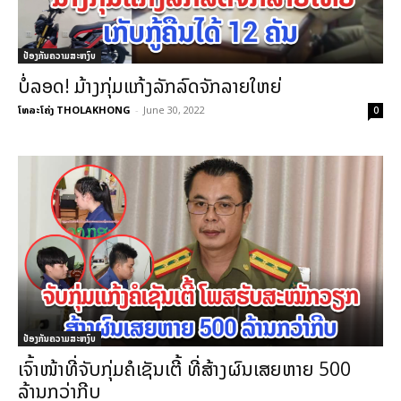
ປ້ອງກັນຄວາມສະຫງົບ
ບໍ່ລອດ! ມ້າງກຸ່ມແກ້ງລັກລົດຈັກລາຍໃຫຍ່
ໂທລະໂຄ່ງ THOLAKHONG
-
June 30, 2022
0
ປ້ອງກັນຄວາມສະຫງົບ
ເຈົ້າໜ້າທີ່ຈັບກຸ່ມຄໍເຊັນເຕີ້ ທີ່ສ້າງຜົນເສຍຫາຍ 500
ລ້ານກວ່າກີບ