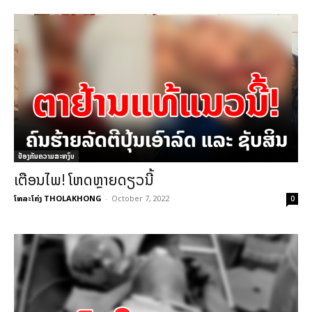
ປ້ອງກັນຄວາມສະຫງົບ
ເຕືອນໄພ! ໂຫດຫຼາຍດຽວນີ້
ໂທລະໂຄ່ງ THOLAKHONG
-
October 7, 2022
0