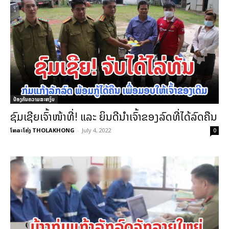
ປ້ອງກັນຄວາມສະຫງົບ
ຊົມເຊີຍເຈົ້າໜ້າທີ່! ແລະ ຍິນດີນຳເຈົ້າຂອງລົດທີ່ໄດ້ລົດຄືນ
ໂທລະໂຄ່ງ THOLAKHONG
-
July 4, 2022
0