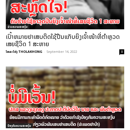
ຂ່າວຄວາມສະຫງົບ
ເປົ້າຫມາຍຢາເສບຕິດໃຊ້ປືນແກັບຍິງເຈົ້າໜ້າທີ່ຕຳຫຼວດ
ເສຍຊີວິດ 1 ສະຫາຍ
ໂທລະໂຄ່ງ THOLAKHONG
-
September 14, 2022
0
ປ້ອງກັນຄວາມສະຫງົບ