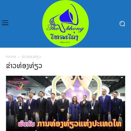
Home
ຂ່າວທ່ອງທ່ຽວ
ຂ່າວທ່ອງທ່ຽວ