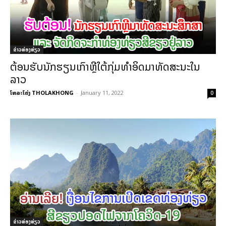
ຂ່າວທ່ອງທ່ຽວ
ຕ້ອນຮັບນັກຮຽນເກົາຫຼີໃຕ້ກຸ່ມທຳອິດມາທັດສະນະໃນ
ລາວ
ໂທລະໂຄ່ງ THOLAKHONG
-
January 11, 2022
0
ຂ່າວທ່ອງທ່ຽວ