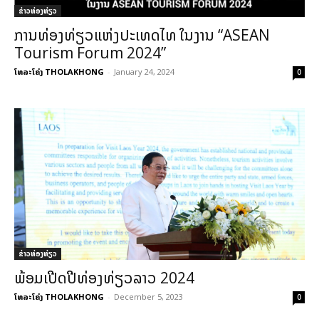
ຂ່າວທ່ອງທ່ຽວ
ການທ່ອງທ່ຽວແຫ່ງປະເທດໄທ ໃນງານ “ASEAN
Tourism Forum 2024”
ໂທລະໂຄ່ງ THOLAKHONG
-
January 24, 2024
0
ຂ່າວທ່ອງທ່ຽວ
ພ້ອມເປີດປີ​ທ່ອງ​ທ່ຽວ​ລາວ 2024
ໂທລະໂຄ່ງ THOLAKHONG
-
December 5, 2023
0