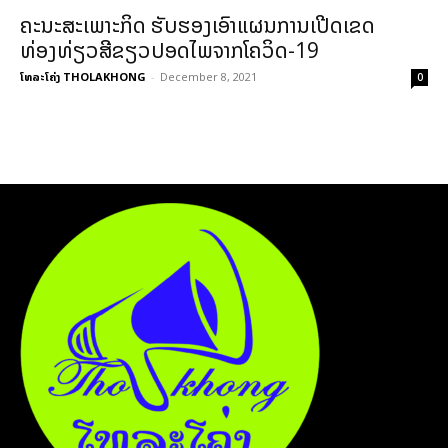
ຄະນະສະເພາະກິດ ຮັບຮອງເອົາແຜນການເປີດເຂດ
ທ່ອງທ່ຽວສີຂຽວປອດໄພຈາກໂຄວິດ-19
ໂທລະໂຄ່ງ THOLAKHONG
-
December 8, 2021
0