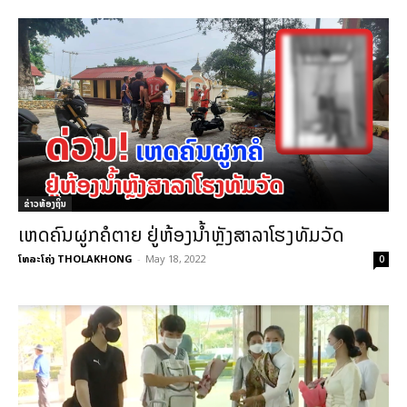
ຂ່າວທ້ອງຖິ່ນ
ເຫດຄົນຜູກຄໍຕາຍ ຢູ່ຫ້ອງນ້ຳຫຼັງສາລາໂຮງທັມວັດ
ໂທລະໂຄ່ງ THOLAKHONG
-
May 18, 2022
0