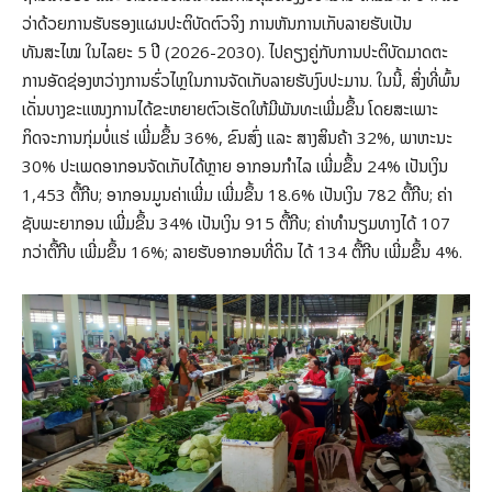
ວ່າດ້ວຍການຮັບຮອງແຜນປະຕິບັດຕົວຈິງ ການຫັນການເກັບລາຍຮັບເປັນ
ທັນສະໄໝ ໃນໄລຍະ 5 ປີ (2026-2030). ໄປຄຽງຄູ່ກັບການປະຕິບັດມາດຕະ
ການອັດຊ່ອງຫວ່າງການຮົ່ວໄຫຼໃນການຈັດເກັບລາຍຮັບງົບປະມານ. ໃນນີ້, ສິ່ງທີ່ພົ້ນ
ເດັ່ນບາງຂະແໜງການໄດ້ຂະຫຍາຍຕົວເຮັດໃຫ້ມີພັນທະເພີ່ມຂຶ້ນ ໂດຍສະເພາະ
ກິດຈະການກຸ່ມບໍ່ແຮ່ ເພີ່ມຂຶ້ນ 36%, ຂົນສົ່ງ ແລະ ສາງສິນຄ້າ 32%, ພາຫະນະ
30% ປະເພດອາກອນຈັດເກັບໄດ້ຫຼາຍ ອາກອນກໍາໄລ ເພີ່ມຂຶ້ນ 24% ເປັນເງິນ
1,453 ຕື້ກີບ; ອາກອນມູນຄ່າເພີ່ມ ເພີ່ມຂຶ້ນ 18.6% ເປັນເງິນ 782 ຕື້ກີບ; ຄ່າ
ຊັບພະຍາກອນ ເພີ່ມຂຶ້ນ 34% ເປັນເງິນ 915 ຕື້ກີບ; ຄ່າທຳນຽມທາງໄດ້ 107
ກວ່າຕື້ກີບ ເພີ່ມຂຶ້ນ 16%; ລາຍຮັບອາກອນທີ່ດິນ ໄດ້ 134 ຕື້ກີບ ເພີ່ມຂຶ້ນ 4%.