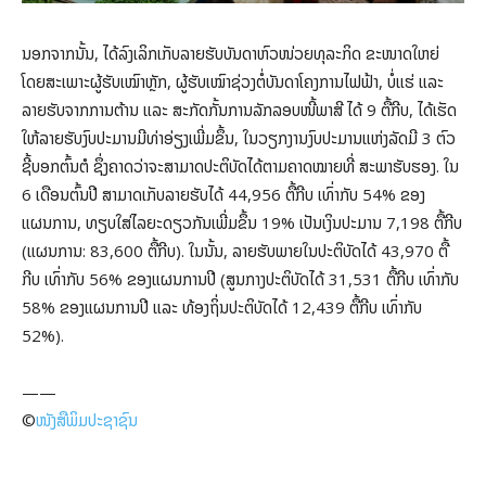
ນອກຈາກນັ້ນ, ໄດ້ລົງເລິກເກັບລາຍຮັບບັນດາຫົວໜ່ວຍທຸລະກິດ ຂະໜາດໃຫຍ່
ໂດຍສະເພາະຜູ້ຮັບເໝົາຫຼັກ, ຜູ້ຮັບເໝົາຊ່ວງຕໍ່ບັນດາໂຄງການໄຟຟ້າ, ບໍ່ແຮ່ ແລະ
ລາຍຮັບຈາກການຕ້ານ ແລະ ສະກັດກັ້ນການລັກລອບໜີ້ພາສີ ໄດ້ 9 ຕື້ກີບ, ໄດ້ເຮັດ
ໃຫ້ລາຍຮັບງົບປະມານມີທ່າອ່ຽງເພີ່ມຂຶ້ນ, ໃນວຽກງານງົບປະມານແຫ່ງລັດມີ 3 ຕົວ
ຊີ້ບອກຕົ້ນຕໍ ຊຶ່ງຄາດວ່າຈະສາມາດປະຕິບັດໄດ້ຕາມຄາດໝາຍທີ່ ສະພາຮັບຮອງ. ໃນ
6 ເດືອນຕົ້ນປີ ສາມາດເກັບລາຍຮັບໄດ້ 44,956 ຕື້ກີບ ເທົ່າກັບ 54% ຂອງ
ແຜນການ, ທຽບໃສ່ໄລຍະດຽວກັນເພີ່ມຂຶ້ນ 19% ເປັນເງິນປະມານ 7,198 ຕື້ກີບ
(ແຜນການ: 83,600 ຕື້ກີບ). ໃນນັ້ນ, ລາຍຮັບພາຍໃນປະຕິບັດໄດ້ 43,970 ຕື້
ກີບ ເທົ່າກັບ 56% ຂອງແຜນການປີ (ສູນກາງປະຕິບັດໄດ້ 31,531 ຕື້ກີບ ເທົ່າກັບ
58% ຂອງແຜນການປີ ແລະ ທ້ອງຖິ່ນປະຕິບັດໄດ້ 12,439 ຕື້ກີບ ເທົ່າກັບ
52%).
——
©️
ໜັງສືພິມປະຊາຊົນ