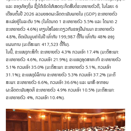
ແລະ ຂອງທ້ອງຖິ່ນ ຊຶ່ງໄດ້ເຮັດໃຫ້ເສດຖະກິດສືບຕໍ່ຂະຫຍາຍຕົວດີ, ໃນໄລຍະ 6
ເດືອນຕົ້ນປີ 2026 ລວມຍອດຜະລິດຕະພັນພາຍໃນ (GDP) ຂະຫຍາຍຕົວ
ສະເລ່ຍຢູ່ໃນລະດັບ 5% (ໃນໄຕມາດ 1 ຂະຫຍາຍຕົວ 5.5% ແລະ ໄຕມາດ 2
ຂະຫຍາຍຕົວ 4.6%) ທຽບໃສ່ໄລຍະດຽວກັນຂອງປີຜ່ານມາ ຂະຫຍາຍຕົວ
4.8%, ຄິດເປັນມູນຄ່າໃນປີ ເທົ່າກັບ 199,987 ຕື້ກີບ ເທົ່າກັບ 48% ຂອງ
ແຜນການ (ມະຕິສະພາ: 417,523 ຕື້ກີບ).
ໃນນີ້, ຂະແໜງກະສິກຳ: ຂະຫຍາຍຕົວ 4.3% ກວມເອົາ 17.4% (ມະຕິສະພາ:
ຂະຫຍາຍຕົວ 4.6%, ກວມເອົາ 21.9%); ຂະແໜງອຸດສາຫະກຳ ຂະຫຍາຍຕົວ
5.1% ກວມເອົາ 35.0% (ມະຕິສະພາ: ຂະຫຍາຍຕົວ 5.1%, ກວມເອົາ
31.1%); ຂະແໜງບໍລິການ ຂະຫຍາຍຕົວ 5.3% ກວມເອົາ 37.2% (ມະຕິ
ສະພາ: ຂະຫຍາຍຕົວ 6.6%, ກວມເອົາ 36.6%) ແລະ ພາສີ-ອາກອນ
ຜະລິດຕະພັນສຸດທິ ຂະຫຍາຍຕົວ 4.9% ກວມເອົາ 10.5% (ມະຕິສະພາ:
ຂະຫຍາຍຕົວ 4%, ກວມເອົາ 10.4%).