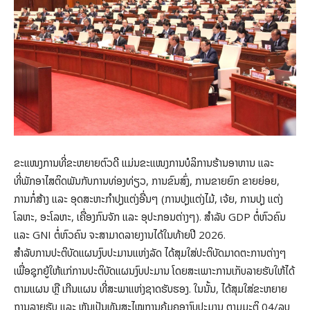
ຂະແໜງການທີ່ຂະຫຍາຍຕົວດີ ແມ່ນຂະແໜງການບໍລິການຮ້ານອາຫານ ແລະ
ທີ່ພັກອາໄສຕິດພັນກັບການທ່ອງທ່ຽວ, ການຂົນສົ່ງ, ການຂາຍຍົກ ຂາຍຍ່ອຍ,
ການກໍ່ສ້າງ ແລະ ອຸດສະຫະກຳປຸງແຕ່ງອື່ນໆ (ການປຸງແຕ່ງໄມ້, ເຈ້ຍ, ການປຸງ ແຕ່ງ
ໂລຫະ, ອະໂລຫະ, ເຄື່ອງກົນຈັກ ແລະ ອຸປະກອນຕ່າງໆ). ສໍາລັບ GDP ຕໍ່ຫົວຄົນ
ແລະ GNI ຕໍ່ຫົວຄົນ ຈະສາມາດລາຍງານໄດ້ໃນທ້າຍປີ 2026.
ສໍາລັບການປະຕິບັດແຜນງົບປະມານແຫ່ງລັດ ໄດ້ສຸມໃສ່ປະຕິບັດມາດຕະການຕ່າງໆ
ເພື່ອຊຸກຍູ້ໃຫ້ແກ່ການປະຕິບັດແຜນງົບປະມານ ໂດຍສະເພາະການເກັບລາຍຮັບໃຫ້ໄດ້
ຕາມແຜນ ຫຼື ເກີນແຜນ ທີ່ສະພາແຫ່ງຊາດຮັບຮອງ. ໃນນັ້ນ, ໄດ້ສຸມໃສ່ຂະຫຍາຍ
ຖານລາຍຮັບ ແລະ ຫັນເປັນທັນສະໄໝການຄຸ້ມຄອງງົບປະມານ ຕາມມະຕິ 04/ລບ