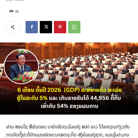
68
ທ່ານ ສອນໄຊ ສີພັນດອນ ນາຍົກລັດຖະມົນແຫ່ງ ສປປ ລາວ ໄດ້ລາຍງານກ່ຽວກັບ
ການຈັດຕັ້ງປະຕິບັດແຜນພັດທະນາເສດຖະກິດ-ສັງຄົມແຫ່ງຊາດ, ແຜນງົບປະມານ