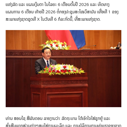
ແຫ່ງລັດ ແລະ ແຜນເງິນຕາ ໃນໄລຍະ 6 ເດືອນຕົ້ນປີ 2026 ແລະ ທິດທາງ
ແຜນການ 6 ເດືອນ ທ້າຍປີ 2026 ຕໍ່ກອງປະຊຸມສະໄໝວິສາມັນ ເທື່ອທີ 1 ຂອງ
ສະພາແຫ່ງຊາດຊຸດທີ X ໃນວັນທີ 6 ກໍລະກົດນີ້, ທີ່ສະພາແຫ່ງຊາດ.
ທ່ານ ສອນໄຊ ສີພັນດອນ ລາຍງານວ່າ: ລັດຖະບານ ໄດ້ເອົາໃຈໃສ່ຊຸກຍູ້ ແລະ
ສົ່ງເສີມພາກສ່ວນຕ່າງໆສຸມໃສ່ການຜະລິດ ແລະ ການບໍລິການຕາມທ່າແຮງຂອງຊາດ