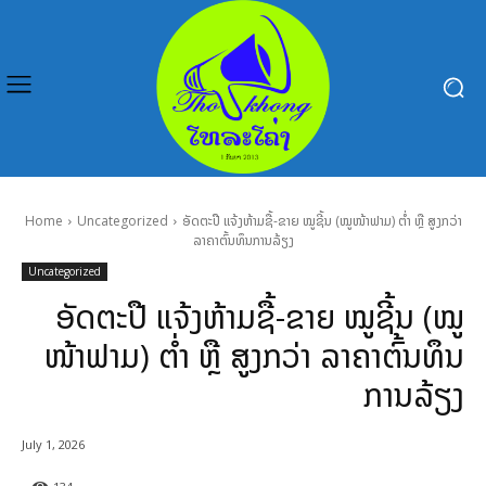
Home
Uncategorized
ອັດຕະປື ແຈ້ງຫ້າມຊື້-ຂາຍ ໝູຊີ້ນ (ໝູໜ້າຟາມ) ຕໍ່າ ຫຼື ສູງກວ່າ
ລາຄາຕົ້ນທຶນການລ້ຽງ
Uncategorized
ອັດຕະປື ແຈ້ງຫ້າມຊື້-ຂາຍ ໝູຊີ້ນ (ໝູ
ໜ້າຟາມ) ຕໍ່າ ຫຼື ສູງກວ່າ ລາຄາຕົ້ນທຶນ
ການລ້ຽງ
July 1, 2026