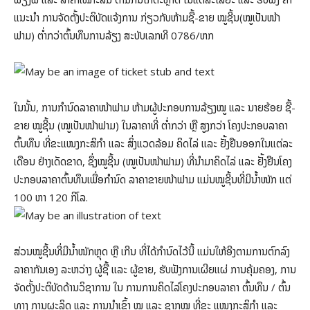
ແນະນຳ ການຈັດຕັ້ງປະຕິບັດແຈ້ງການ ກ່ຽວກັບຫ້າມຊື້-ຂາຍ ໝູຊີ້ນ(ໝູເປັນໜ້າ
ຟາມ) ຕໍ່າກວ່າຕົ້ນທຶນການລ້ຽງ ສະບັບເລກທີ 0786/ຫກ
ໃນນັ້ນ, ການກໍານົດລາຄາໜ້າຟາມ ຫ້າມຜູ້ປະກອບການລ້ຽງໝູ ແລະ ນາຍຮ້ອຍ ຊື້-
ຂາຍ ໝູຊີ້ນ (ໝູເປັນໜ້າຟາມ) ໃນລາຄາທີ່ ຕໍ່າກວ່າ ຫຼື ສູງກວ່າ ໂຄງປະກອບລາຄາ
ຕົ້ນທຶນ ທີ່ຂະແໜງກະສິກຳ ແລະ ສິ່ງແວດລ້ອມ ຄິດໄລ່ ແລະ ຢັ້ງຢືນອອກໃນແຕ່ລະ
ເດືອນ ຢ່າງເດັດຂາດ, ຊຶ່ງໝູຊີ້ນ (ໝູເປັນໜ້າຟາມ) ທີ່ນໍາມາຄິດໄລ່ ແລະ ຢັ້ງຢືນໂຄງ
ປະກອບລາຄາຕົ້ນທຶນເພື່ອກຳນົດ ລາຄາຂາຍໜ້າຟາມ ແມ່ນໝູຊີ້ນທີ່ມີນໍ້າໜັກ ແຕ່
100 ຫາ 120 ກິໂລ.
ສ່ວນໝູຊີ້ນທີ່ມີນໍ້າໜັກຫຼຸດ ຫຼື ເກີນ ທີ່ໄດ້ກໍານົດໄວ້ນີ້ ແມ່ນໃຫ້ອີງຕາມການຕົກລົງ
ລາຄາກັນເອງ ລະຫວ່າງ ຜູ້ຊື້ ແລະ ຜູ້ຂາຍ, ຮັບຟັງການເຜີຍແຜ່ ການຄຸ້ມຄອງ, ການ
ຈັດຕັ້ງປະຕິບັດດ້ານວິຊາການ ໃນ ການການຄິດໄລ່ໂຄງປະກອບລາຄາ ຕົ້ນທຶນ / ຕົ້ນ
ທາງ ການຜະລິດ ແລະ ການນໍາເຂົ້າ ໝູ ແລະ ຊາກໝູ ທີ່ຂະ ແໜງກະສິກຳ ແລະ