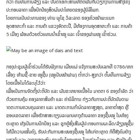
ກວ່າ ຕົ້ນທຶນການລ້ຽງ ແລະ ບັນດາເອກະສານທີ່ຕິດພັນກັບວຽກງານການສ້າງໂຄງ
ປະກອບລາຄາ ເພື່ອປົກປ້ອງສິດຜົນປະໂຫຍດຂອງຜູ້ບໍລິໂພກ.
ໂດຍການເປັນປະທານຂອງ ທ່ານ ພູໄຊ ວໍລະລາດ ຮອງຫົວໜ້າພະແນກ
ອຸດສາຫະກຳ ແລະ ການຄ້າ ແຂວງອັດຕະປື, ມີຫ້ອງການອຸດສາຫະກຳ ແລະ ການຄ້າ
5 ເມືອງ ພ້ອມດ້ວຍຕົວແທນນໍາເຂົ້າໝູ ແລະ ເຈົ້າຂອງຟາມໝູ ເຂົ້າຮ່ວມ.
ກອງປະຊຸມຜູ້ເຂົ້າຮ່ວມໄດ້ຮັບຟັງການ ເຜີຍແຜ່ ແຈ້ງການສະບັບເລກທີ 0786/ຫກ
ເລື່ອງ: ຫ້າມຊື້-ຂາຍ ໝູຊີ້ນ (ໝູເປັນໜ້າຟາມ) ຕໍ່າກວ່າ-ສູງກວ່າ ຕົ້ນທຶນການລ້ຽງ
ໂດຍເນື້ອໃນໄດ້ລະບຸໄວ້ວ່າ:
ເພື່ອເປັນການຈັດຕັ້ງປະຕິບັດ ແລະ ຜັນຂະຫຍາຍເນື້ອໃນ ມາດຕາ 6 ຂອງດໍາລັດ ວ່າ
ດ້ວຍການຄຸ້ມ ຄອງລາຄາສິນຄ້າ ແລະ ຄ່າບໍລິການ ກ່ຽວກັບການປະຕິບັດບັນດາມ
າດຕະການຄວບຄຸມລາຄາ ແລະ ມາດຕະການກຳນົດລາຄາສູງສຸດ, ລາຄາຕໍ່າສຸດ ຫຼື
ຂອບເຂດລາຄາ ເພື່ອຮັກສາສະຖຽນລະພາບທາງດ້ານລາຄາ ຂອງຊີ້ນໝູ ໃນທ້ອງ
ຕະຫຼາດ ທັງເປັນການປົກປ້ອງ ແລະ ຊຸກຍູ້ສົ່ງເສີມຜູ້ປະກອບການຜະລິດ/ລ້ຽງໝູຊີ້ນ
ໃຫ້ມີຄວາມໝັ້ນຄົງ, ຮັບປະກັນການສະໜອງຊີ້ນໝູ ໃຫ້ແກ່ຕະຫຼາດ ກໍຄືສັງຄົມຢ່າງ
ພຽງພໍ ແລະ ລາຄາເໝາະສົມ ຕາມກົນໄກຕະຫຼາດ ໃນແຕ່ລະໄລຍະ ແລະ ຮັບຟັງ ຄຳ