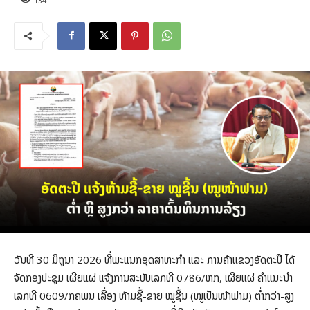
134
ວັນທີ 30 ມິຖຸນາ 2026 ທີ່ພະແນກອຸດສາຫະກຳ ແລະ ການຄ້າແຂວງອັດຕະປື ໄດ້
ຈັດກອງປະຊຸມ ເຜີຍແຜ່ ແຈ້ງການສະບັບເລກທີ 0786/ຫກ, ເຜີຍແຜ່ ຄໍາແນະນໍາ
ເລກທີ 0609/ກຄພນ ເລື່ອງ ຫ້າມຊື້-ຂາຍ ໝູຊີ້ນ (ໝູເປັນໜ້າຟາມ) ຕໍ່າກວ່າ-ສູງ