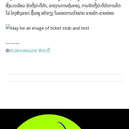
ສິ່ງແວດລ້ອມ ຈັດຕັ້ງປະຕິບັດ, ລາຍງານການຄຸ້ມຄອງ, ການຈັດຕັ້ງປະຕິບັດການຄິດ
ໄລ່ ໂຄງສ້າງລາຄາ ຊີ້ນໝູ ໜ້າຂຽງ ໃນຂອດການຈໍາໜ່າຍ ຂາຍຍົກ-ຂາຍຍ່ອຍ.
———
©️
ຂ່າວສານອອນລາຍ ອັດຕະປື