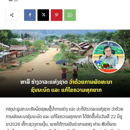
99
ກອງປະຊຸມຄະນະຮັບຜິດຊອບຊີ້ນຳການຮ່າງ ແລະ ປະຕິບັດວາລະແຫ່ງຊາດ ວ່າດ້ວຍ
ການພັດທະນາຊົນນະບົດ ແລະ ແກ້ໄຂຄວາມທຸກຍາກ ໄດ້ຈັດຂຶ້ນໃນ​ວັນ​ທີ 22 ມິ​ຖຸ​
ນາ​2026 ທີ່ກະຊວງການເງິນ, ພາຍ​ໃຕ້​ການເປັນປະທານ​ຂອງ ທ່ານ ສັນຕິພາບ