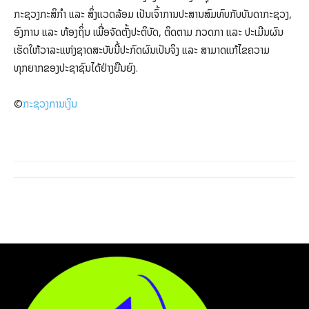
ກະຊວງກະສິກຳ ແລະ ສິ່ງແວດລ້ອມ ເປັນເຈົ້າການປະສານສົມທົບກັບບັນດາກະຊວງ,
ອົງການ ແລະ ທ້ອງຖິ່ນ ເພື່ອຈັດຕັ້ງປະຕິບັດ, ຕິດຕາມ ກວດກາ ແລະ ປະເມີນຜົນ
ເຮັດໃຫ້ວາລະແຫ່ງຊາດສະບັບນີ້ປະກົດຜົນເປັນຈິງ ແລະ ສາມາດແກ້ໄຂຄວາມ
ທຸກຍາກຂອງປະຊາຊົນໄດ້ຢ່າງຍືນຍົງ.
©️
ກະຊວງການເງິນ