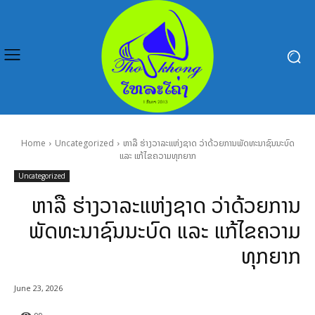
Home
Uncategorized
ຫາ​ລື ຮ່າງວາລະແຫ່ງຊາດ ວ່າດ້ວຍການພັດທະນາຊົນນະບົດ
ແລະ ແກ້ໄຂຄວາມທຸກຍາກ
Uncategorized
ຫາ​ລື ຮ່າງວາລະແຫ່ງຊາດ ວ່າດ້ວຍການ
ພັດທະນາຊົນນະບົດ ແລະ ແກ້ໄຂຄວາມ
ທຸກຍາກ
June 23, 2026