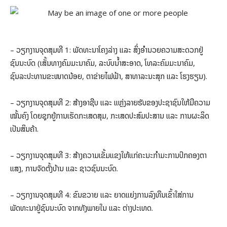
– ວຽກງານຈຸດສຸມທີ 1: ພັດທະນາໂຄງລ່າງ ແລະ ສິ່ງອຳນວຍຄວາມສະດວກຢູ່
ຊົນນະບົດ (ເສັ້ນທາງຄົມມະນາຄົມ, ລະບົບນ້ຳສະອາດ, ໂທລະຄົມມະນາຄົມ,
ຊົນລະປະທານຂະໜາດນ້ອຍ, ຕາຂ່າຍໄຟຟ້າ, ສາທາລະນະສຸກ ແລະ ໂຮງຮຽນ).
– ວຽກງານຈຸດສຸມທີ 2: ສ້າງອາຊີບ ແລະ ແຫຼ່ງລາຍຮັບຂອງປະຊາຊົນໃຫ້ມີຄວາມ
ໝັ້ນຄົງ ໂດຍຊຸກຍູ້ການເຮັດກະເສດສຸມ, ກະເສດປະສົມປະສານ ແລະ ການຜະລິດ
ເປັນສິນຄ້າ.
– ວຽກງານຈຸດສຸມທີ 3: ສ້າງຄວາມເຂັ້ມແຂງໃຫ້ແກ່ຄະນະກຳມະການປົກຄອງຕາ
ແສງ, ການຈັດຕັ້ງບ້ານ ແລະ ຊາວຊົນນະບົດ.
– ວຽກງານຈຸດສຸມທີ 4: ຂົນຂວາຍ ແລະ ຍາດແຍ່ງການລົງທຶນເຂົ້າໃສ່ການ
ພັດທະນາຢູ່ຊົນນະບົດ ຈາກທັງພາຍໃນ ແລະ ຕ່າງປະເທດ.