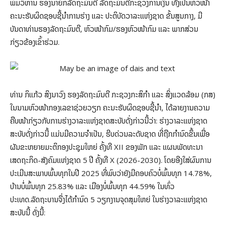
ພົມວິຫານ ຮອງນາຍົກລັດຖະມົນຕີ ລັດຖະມົນຕີກະຊວງການເງິນ ທັງເປັນຫົວໜ້າ
ຄະນະຮັບຜິດຊອບຊີ້ນຳການຮ່າງ ແລະ ປະຕິບັດວາລະແຫ່ງຊາດ ຂັ້ນສູນກາງ, ມີ
ບັນດາທ່ານຮອງລັດຖະມົນຕີ, ຫົວໜ້າກົມ/ຮອງຫົວໜ້າກົມ ແລະ ພາກ​ສ່ວນ
ກ່ຽວຂ້ອງເຂົ້າຮ່ວມ.
ທ່ານ ກິແກ້ວ ສິງນາວົງ ຮອງລັດຖະມົນຕີ ກະຊວງກະສິກຳ ແລະ ສິ່ງແວດລ້ອມ (ກສ)
ໃນນາມຫົວໜ້າກອງເລຂາຊ່ວຍວຽກ ຄະນະຮັບຜິດຊອບຊີ້ນຳ, ໄດ້ລາຍງານຄວາມ
ຄືບໜ້າກ່ຽວກັບການຮ່າງວາລະແຫ່ງຊາດສະບັບດັ່ງກ່າວນີ້ວ່າ: ຮ່າງວາ​ລະ​ແຫ່ງ​ຊາດ
ສະ​ບັບ​ດັ່ງ​ກ່າວ​ນີ້ ແມ່ນມີຄວາມຈຳເປັນ, ຮີບດ່ວນລະດັບຊາດ ທີ່ຖືກກຳນົດຂຶ້ນເພື່ອ
ຜັນຂະຫຍາຍມະຕິກອງປະຊຸມໃຫຍ່ ຄັ້ງທີ XII ຂອງພັກ ແລະ ແຜນພັດທະນາ
ເສດຖະກິດ-ສັງຄົມແຫ່ງຊາດ 5 ປີ ຄັ້ງທີ X (2026-2030). ໂດຍອີງໃສ່ຜົນການ
ປະເມີນສະພາບພົ້ນທຸກໃນປີ 2025 ທີ່ພົບວ່າຍັງມີຄອບຄົວບໍ່ພົ້ນທຸກ 14.78%,
ບ້ານບໍ່ພົ້ນທຸກ 25.83% ແລະ ເມືອງບໍ່ພົ້ນທຸກ 44.59% ໃນທົ່ວ
ປະເທດ.ລັດຖະບານຈຶ່ງໄດ້ກໍານົດ 5 ວຽກງານຈຸດສຸມໃຫຍ່ ໃນຮ່າງວາລະແຫ່ງຊາດ
ສະບັບນີ້ ດັ່ງນີ້: