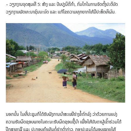
– ວຽກງານຈຸດສຸມທີ 5: ສ້າງ ແລະ ປັບປຸງນິຕິກຳ, ກົນໄກໃນການຈັດຕັ້ງປະຕິບັດ
ວຽກງານພັດທະນາຊົນນະບົດ ແລະ ແກ້ໄຂຄວາມທຸກຍາກໃຫ້ມີປະສິດທິຜົນ.
ນອກນັ້ນ ໃນທີ່ປະຊຸມກໍໄດ້ຮັບຟັງການນຳສະເໜີຮ່າງຂໍ້ຕົກລົງ ວ່າດ້ວຍການແບ່ງ
ຄວາມຮັບຜິດຊອບພາຍໃນຄະນະຮັບຜິດຊອບຊີ້ນຳ ເພື່ອໃຫ້ບັນດາຜູ້ເຂົ້າຮ່ວມໄດ້
ປຶກສາຫາລື ແລະ ປະກອບຄຳເຫັນຕໍ່ຮ່າງດັ່ງກ່າວ. ກອງປະຊຸມໄດ້ມອບໝາຍໃຫ້