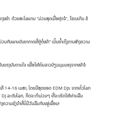
ງໜ້າ. ດ້ວຍສະໂລແກນ “ມ່ວນສຸດເມື່ອຢຸດຈໍ”, ໄຮເນເກັນ ຂໍ
ກັບພາບບັນຍາກາດທີ່ຢູ່ຕໍ່ໜ້າ” ເນັ້ນຍ້ຳເຖິງການສ້າງຄວາມ
້ເປັນແຮງບັນດານໃຈ ເພື່ອໃຫ້ຄົນລາວປ່ຽນມຸມມອງຈາກໜ້າຈໍ
ວັນທີ 14-16 ເມສາ, ໂດຍມີສຸດຍອດ EDM DJs ຈາກທົ່ວໂລກ
ງ DJ ລະດັບໂລກ, ກິດຈະກຳມ່ວນໆ ທີ່ຈະເຮັດໃຫ້ທ່ານລືມ
ຄວາມຊົງຈຳທີ່ບໍ່ມີວັນລືມກັບໝູ່ເພື່ອນ!