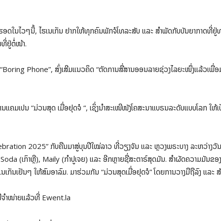
ອດໃນໄວໆນີ້, ໄຮເນເກັນ ຢາກໃຫ້ທຸກຄົນພັກຈໍໂທລະສັບ ແລະ ສຳພັດກັບບັນຍາກາດທີ່ຢູ່ທາ
ຢູ່ຕໍ່ໜ້າ.
“Boring Phone”, ສົ່ງເສີມແນວຄິດ “ຕັດການສື່ສານອອນລາຍຊ່ວງໄລຍະໜຶ່ງແລ້ວເພື່ອມ່ວນ
້ ຜ່ານແຄມເປນ “ມ່ວນສຸດ ເມື່ອຢຸດຈໍ “, ເຊິ່ງນຳສະເໜີໜັງໂຄສະນາແບຣນລະດັບແບບໂລກ ໃຫ
bration 2025” ກັບຄືນມາສູ່ບຸນປີໃໝ່ລາວ ທີ່ວຽງຈັນ ແລະ ຫຼວງພຣະບາງ ລະຫວ່າງ
oda (ເກົາຫຼີ), Maily (ກຳປູເຈຍ) ແລະ ອີກຫຼາຍຊື່ສະຕາຣ໌ສຸດມັນ. ສຳຜັດຄວາມມັນຂອ
ເກັນເຢັນໆ ໃຫ້ສົມອາລົມ. ມາຮ່ວມກັນ “ມ່ວນສຸດເມື່ອຢຸດຈໍ” ໂດຍການວາງມືຖືລົງ ແລະ ສ້າງ
ີຈຳໜ່າຍແລ້ວທີ່ Ewent.la