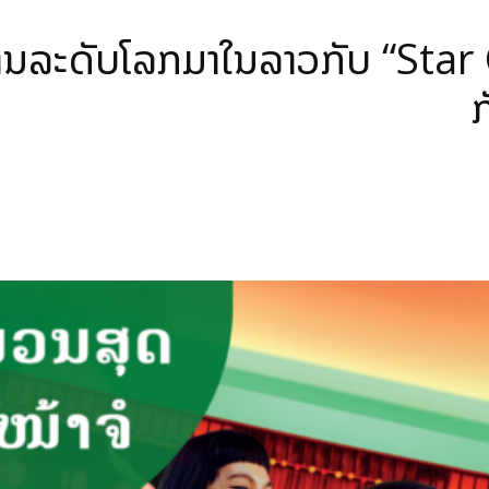
ານລະດັບໂລກມາໃນລາວກັບ “Star
ກ