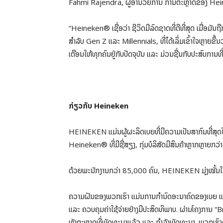
Fahmi Rajendra, ຜູ້ອຳນວຍການ ການຕະຫຼາດຂອງ Heine
“Heineken® ເຊື່ອວ່າ ຊີວິດມີລົດຊາດທີ່ດີທີ່ສຸດ ເມື່ອມັນຖື
ສຳລັບ Gen Z ແລະ Millennials, ທີ່ໄດ້ເລິ່ມເຂົ້າໃຈຫຼາຍຂຶ້ນວ
ເຕືອນໃຫ້ທຸກຄົນຢູ່ກັບປັດຈຸບັນ ແລະ ມ່ວນຊື່ນກັບປະສົບການທ
ກ່ຽວກັບ Heineken
HEINEKEN ແມ່ນຜູ້ຜະລິດເບຍທີ່ມີຄວາມເປັນສາກົນທີ່ສຸດ
Heineken® ທີ່ມີຊື່ສຽງ, ກຸ່ມບໍລິສັດມີສິນຄ້າຫຼາກຫຼາຍກ
ດ້ວຍພະນັກງານກວ່າ 85,000 ຄົນ, HEINEKEN ມຸ່ງໝັ້ນໃນກາ
ຄວາມຝັນຂອງພວກເຮົາ ແມ່ນການກຳນົດອະນາຄົດຂອງເບຍ ແລະ 
ແລະ ຄວບຄຸມຄ່າໃຊ້ຈ່າຍຢ່າງມີປະສິດທິພາບ. ຜ່ານໂຄງການ 
ທັງຕະຫຼາດທີ່ພັດທະນາແລ້ວ ແລະ ກຳລັງພັດທະນາ. ພວກເຮົາ