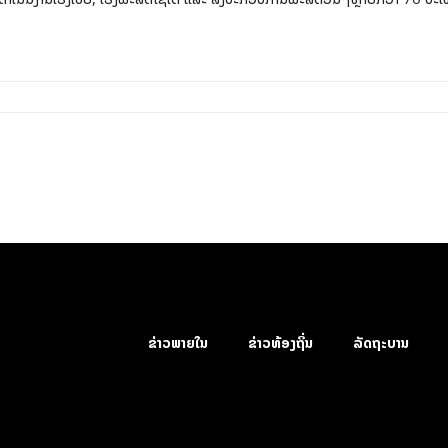
ຂ່າວພາຍໃນ
ຂ່າວທ້ອງຖິ່ນ
ລັດຖະບານ