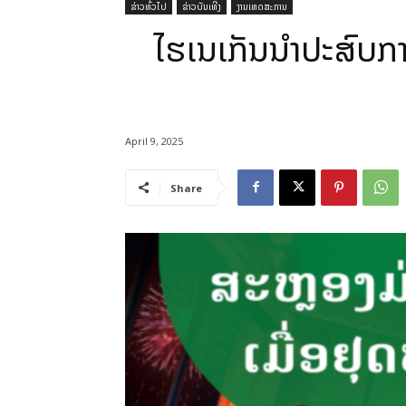
ຂ່າວທົ່ວໄປ
ຂ່າວບັນເທີງ
ງານເທດສະການ
ໄຮເນເກັນນຳປະສົບກ
April 9, 2025
Share