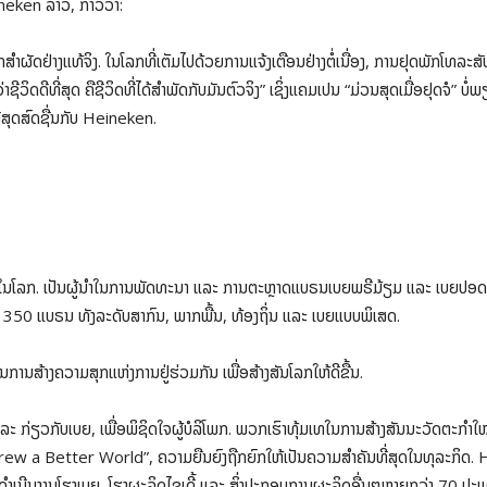
ken ລາວ, ກ່າວວ່າ:
ກສຳຜັດຢ່າງແທ້ຈິງ. ໃນໂລກທີ່ເຕັມໄປດ້ວຍການແຈ້ງເຕືອນຢ່າງຕໍ່ເນື່ອງ, ການຢຸດພັກໂທລະສັບ
່າຊີວິດດີທີ່ສຸດ ຄືຊີວິດທີ່ໄດ້ສຳພັດກັບມັນຕົວຈິງ” ເຊິ່ງແຄມເປນ “ມ່ວນສຸດເມື່ອຢຸດຈໍ” ບ
ີ່ສຸດສົດຊື່ນກັບ Heineken.
ໃນໂລກ. ເປັນຜູ້ນຳໃນການພັດທະນາ ແລະ ການຕະຫຼາດແບຣນເບຍພຣີມ້ຽມ ແລະ ເບຍປອດເອລກ
ວ່າ 350 ແບຣນ ທັງລະດັບສາກົນ, ພາກພື້ນ, ທ້ອງຖິ່ນ ແລະ ເບຍແບບພິເສດ.
ນສ້າງຄວາມສຸກແຫ່ງການຢູ່ຮ່ວມກັນ ເພື່ອສ້າງສັນໂລກໃຫ້ດີຂື້ນ.
ກ່ຽວກັບເບຍ, ເພື່ອພິຊິດໃຈຜູ້ບໍລິໂພກ. ພວກເຮົາທຸ້ມເທໃນການສ້າງສັນນະວັດຕະກ
“Brew a Better World”, ຄວາມຍືນຍົງຖືກຍົກໃຫ້ເປັນຄວາມສຳຄັນທີ່ສຸດໃນທຸລະກິດ.
ດຳເນີນງານໂຮງເບຍ, ໂຮງຜະລິດໄຊເດີ້ ແລະ ສິ່ງປະກອບການຜະລິດອື່ນໆຫຼາຍກວ່າ 70 ປະເ