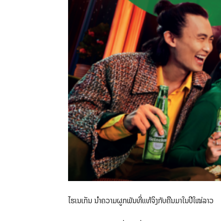
ໄຮເນເກັນ ນຳຄວາມຜູກພັນທີ່ແທ້ຈິງກັບຄືນມາໃນປີໃໝ່ລາວ