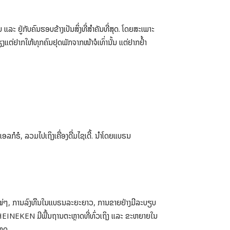
 ແລະ ຢູ່ກັບຄົນຮອບຂ້າງເປັນສິ່ງທີ່ສຳຄັນທີ່ສຸດ. ໂດຍສະເພາະ
ໍ່ພຽງແຕ່ຢາກໃຫ້ທຸກຄົນຢຸດພັກຈາກໜ້າຈໍເທົ່ານັ້ນ ແຕ່ຢາກຢ້ຳ
ໍຮໍ, ລວມໄປເຖິງເຄື່ອງດື່ມໄຊເດີ້. ນຳໂດຍແບຣນ
ຳໃໝ່ໆ, ການລົງທຶນໃນແບຣນລະຍະຍາວ, ການຂາຍຢ່າງມີລະບຽບ
 HEINEKEN ມີພື້ນຖານຕະຫຼາດທີ່ທົ່ວເຖິງ ແລະ ຂະຫຍາຍໃນ
ທດ.