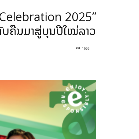
 Celebration 2025”
ັບຄືນມາສູ່ບຸນປີໃໝ່ລາວ
1656