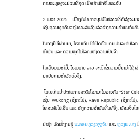
ການສະຫຼອງຈະມ່ວນທີ່ສຸດ ເມື່ອເຮົາພັກຈໍໂທລະສັບ
2 ເມສາ 2025 – ເນື່ອງໃນໂອກາດບຸນປີໃໝ່ລາວທີ່ກຳລັງຈະມາຮ
ເຊີນຊວນທຸກຄົນວາງໂທລະສັບລົງເເລ້ວສ້າງຄວາມສຳພັນກັບຄົນທີ່
ໃນກາງປີທີ່ຜ່ານມາ, ໄຮເນເກັນ ໄດ້ເປີດຕົວແຄມເປນລະດັບໂລກ 
ສໍາພັນ ແລະ ຄວາມສຸກໃນໂລກແຫ່ງຄວາມເປັນຈິງ.
ໃນເດືອນເມສາ່ນີ້, ໄຮເນເກັນ ລາວ ຈະເອົາຂໍ້ຄວາມນີ້ມານຳໃຊ
ມາເປັນການສຳຜັດຕົວຈິງ.
ໄຮເນເກັນນຳປະສົບການລະດັບໂລກມາໃນລາວກັບ “Star Cele
ເຊັ່ນ: Wukong (ສິງກະໂປ), Rave Republic (ສິງກະໂປ), S
ໂທລະສັບໄປເລີຍ ແລະ ສ້າງຄວາມສໍາພັນທີ່ແທ້ຈິງ, ພ້ອມຈິບໄຮເນ
ຢ່າຊ້າ! ບັດເຂົ້າງານຢູ່
ນະຄອນຫຼວງວຽງຈັນ
ເເລະ
ຫຼວງພະບາງ
ມ