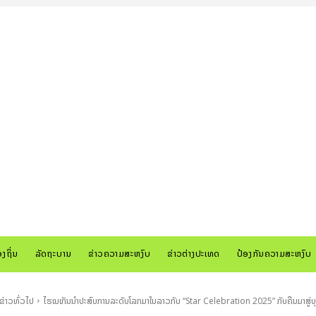
ອງຖິ່ນ
ລັດຖະບານ
ຂ່າວຄວາມສະຫງົບ
ຂ່າວຕ່າງປະເທດ
ປ້ອງກັນຄວາມສະຫງົບ
ຂ່າວທົ່ວໄປ
ໄຮເນເກັນນຳປະສົບການລະດັບໂລກມາໃນລາວກັບ “Star Celebration 2025” ກັບຄືນມາສູ່ບ