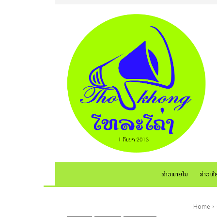
ຂ່າວພາຍໃນ
ຂ່າວທ້
Home