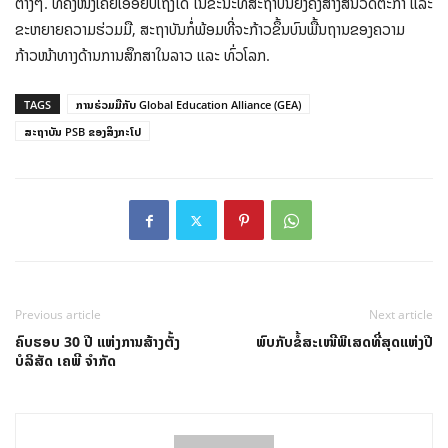
ຕ່າງໆ. ທີ່ຄັ້ງໜຶ່ງເຄີຍເອື້ອຍບໍ່ເຖິງໄດ້ ໃນຂະນະທີ່ສະຖາບັນຍັງຄົງສ້າງສັນວັດຕະກຳ ແລະ
ຂະຫຍາຍຄວາມຮ່ວມມື, ສະຖາບັນກໍ່ພ້ອມທີ່ຈະກ້າວຂຶ້ນບົນພື້ນຖານຂອງຄວາມ
ກ້າວໜ້າທາງດ້ານການສຶກສາໃນລາວ ແລະ ທົ່ວໂລກ.
TAGS
ການຮ່ວມມືກັບ Global Education Alliance (GEA)
ສະຖາບັນ PSB ຂອງສິງກະໂປ
Previous article
Next article
ຄົບຮອບ 30 ປີ ແຫ່ງການສ້າງຕັ້ງ
ພົບກັບຂໍ້ສະເໜີພິເສດທີ່ສຸດແຫ່ງປີ
ບໍລິສັດ ເຄພີ ຈໍາກັດ