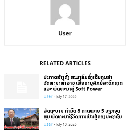
User
RELATED ARTICLES
ປະກາດສ້າງຕັ້ງ ສະມາຄົມສົ່ງເສີມຄຸນຄ່າ
ວັດທະນະທຳລາວ ເພື່ອອະນຸລັກມໍລະດົກຊາດ
ແລະ ພັດທະນາສູ່ Soft Power
User
-
July 17, 2026
ລັດຖະບານ ກຳນົດ 8 ຄາດໝາຍ 5 ວຽກຈຸດ
ສຸມ ພັດທະນາຊີວິດການເປັນຢູ່ຂອງປະຊາຊົນ
User
-
July 10, 2026