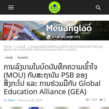
Home
ຄວາມຮູ້
ການລົງນາມໃນບົດບັນທຶກຄວາມເຂົ້າໃຈ (MOU) ກັບສະຖາບັນ PSB ຂອງ
ສິງກະໂປ ແລະ ການຮ່ວມມືກັບ Global Education Alliance (GEA)
ຄວາມຮູ້
ຂ່າວພາຍໃນ
ການລົງນາມໃນບົດບັນທຶກຄວາມເຂົ້າໃຈ
(MOU) ກັບສະຖາບັນ PSB ຂອງ
ສິງກະໂປ ແລະ ການຮ່ວມມືກັບ Global
Education Alliance (GEA)
1348
0
By
User
-
February 26, 2025