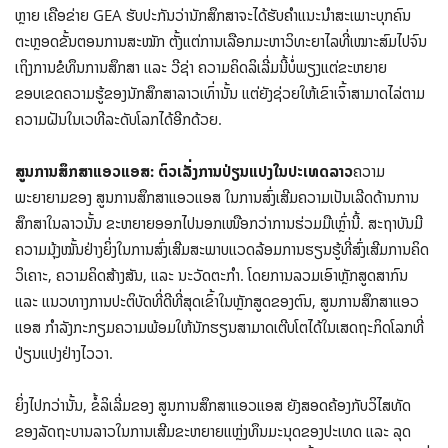
ຫຼາຍ ເຄືອຂ່າຍ GEA ຮັບປະກັນວ່ານັກສຶກສາຈະໄດ້ຮັບຄຳແນະນຳສະເພາະບຸກຄົນ
ຕະຫຼອດຂັ້ນຕອນການສະໝັກ ຕັ້ງແຕ່ການເລືອກມະຫາວິທະຍາໄລທີ່ເໝາະສົມໄປຈົນ
ເຖິງການຂໍທຶນການສຶກສາ ແລະ ວີຊ່າ ຄວາມຄິດລິເລີ່ມນີ້ບໍ່ພຽງແຕ່ຂະຫຍາຍ
ຂອບເຂດຄວາມຮູ້ຂອງນັກສຶກສາລາວເທົ່ານັ້ນ ແຕ່ຍັງຊ່ວຍໃຫ້ເຂົາເຈົ້າສາມາດໄລ່ຕາມ
ຄວາມຝັນໃນເວທີລະດັບໂລກໄດ້ອີກດ້ວຍ.
ສູນການສຶກສາແອວແອສ: ຕົວເລັ່ງການປ່ຽນແປງໃນປະເທດລາວ
ຄວາມ
ພະຍາຍາມຂອງ ສູນການສຶກສາແອວແອສ ໃນການສົ່ງເສີມຄວາມເປັນເລີດດ້ານການ
ສຶກສາໃນລາວນັ້ນ ຂະຫຍາຍອອກໄປນອກເໜືອກວ່າການຮ່ວມມືເຫຼົ່ານີ້. ສະຖາບັນມີ
ຄວາມມຸ້ງໝັ້ນຢ່າງຍິ່ງໃນການສົ່ງເສີມສະພາບແວດລ້ອມການຮຽນຮູ້ທີ່ສົ່ງເສີມການຄິດ
ວິເຄາະ, ຄວາມຄິດສ້າງສັນ, ແລະ ນະວັດຕະກໍາ. ໂດຍການລວມເອົາຫຼັກສູດສາກົນ
ແລະ ແນວທາງການປະຕິບັດທີ່ດີທີ່ສຸດເຂົ້າໃນຫຼັກສູດຂອງຕົນ, ສູນການສຶກສາແອວ
ແອສ ກໍາລັງກະກຽມຄວາມພ້ອມໃຫ້ນັກຮຽນສາມາດເຕີບໂຕໄດ້ໃນເສດຖະກິດໂລກທີ່
ປ່ຽນແປງຢ່າງໄວວາ.
ຍິ່ງໄປກວ່ານັ້ນ, ຂໍ້ລິເລີ່ມຂອງ ສູນການສຶກສາແອວແອສ ຍັງສອດຄ້ອງກັບວິໄສທັດ
ຂອງລັດຖະບານລາວໃນການເສີມຂະຫຍາຍແຫຼ່ງທຶນມະນຸດຂອງປະເທດ ແລະ ລຸດ