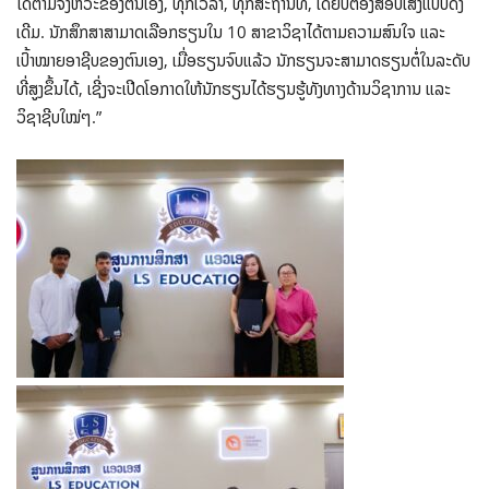
ໄດ້ຕາມຈັງຫວະຂອງຕົນເອງ, ທຸກເວລາ, ທຸກສະຖານທີ່, ໂດຍບໍ່ຕ້ອງສອບເສັງແບບດັ້ງ
ເດີມ. ນັກສຶກສາສາມາດເລືອກຮຽນໃນ 10 ສາຂາວິຊາໄດ້ຕາມຄວາມສົນໃຈ ແລະ
ເປົ້າໝາຍອາຊີບຂອງຕົນເອງ, ເມື່ອຮຽນຈົບແລ້ວ ນັກຮຽນຈະສາມາດຮຽນຕໍ່ໃນລະດັບ
ທີ່ສູງຂຶ້ນໄດ້, ເຊີ່ງຈະເປີດໂອກາດໃຫ້ນັກຮຽນໄດ້ຮຽນຮູ້ທັງທາງດ້ານວິຊາການ ແລະ
ວິຊາຊີບໃໝ່ໆ.”