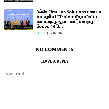
ບໍລິສັດ First Lao Solutions ຂະຫຍາຍ
ການລົງທຶນ ICT: ເປີດສຳນັກງານໃໝ່ ໃນ
ນະຄອນຫຼວງວຽງຈັນ, ສະເຫຼີມສະຫຼອງ
ຄົບຮອບ 16 ປີ...
User
-
July 16, 2025
NO COMMENTS
LEAVE A REPLY