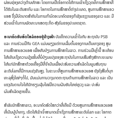
ຜ່ອນຊ່ອງຫວ່າງດ້ານທັກສະ ໂດຍການເປີດໂອກາດໃຫ້ການເຂົ້າເຖິງວຸດທິການສຶກສາທີ່
ໄດ້ຮັບໃນລະດັບສາກົນ ແລະ ໂອກາດໃນການສຶກສາຕໍ່ຕ່າງປະເທດ, ສູນການສຶກສາແອວ
ແອສ ຈຶ່ງມີບົດບາດສຳຄັນໃນການກຳນົດອະນາຄົດຂອງກຳລັງແຮງງານຂອງລາວ ແລະ ມີ
ສ່ວນເຂົ້າໃນການພັດທະນາເສດຖະກິດ-ສັງຄົມຂອງປະເທດຊາດ.
ອະນາຄົດອັນສົດໃສລໍຄອຍຢູ່ຂ້າງໜ້າ
ບັນທຶກຄວາມເຂົ້າໃຈກັບ ສະຖາບັນ PSB
ແລະ ການຮ່ວມມືກັບ GEA ແມ່ນພຽງແຕ່ການເລີ່ມຕົ້ນຂອງການເດີນທາງຂອງ ສູນ
ການສຶກສາແອວແອສ ເພື່ອຫັນປ່ຽນການສຶກສາໃນລາວ. ການຮ່ວມມືເຫຼົ່ານີ້ ສະທ້ອນ
ໃຫ້ເຫັນເຖິງຄວາມມຸ້ງໝັ້ນທີ່ບໍ່ປ່ຽນແປງຂອງສະຖາບັນໃນການເສີມສ້າງສັກກະຍະພາບ
ໃຫ້ແກ່ນັກສຶກສາດ້ວຍເຄື່ອງມືທີ່ຈຳເປັນເພື່ອປະສົບຄວາມສຳເລັດໃນພູມສັນຖານ
ລະດັບໂລກທີ່ມີການແຂ່ງຂັນສູງ. ໃນຂະນະທີ່ສູນການສຶກສາແອວແອສ ຍັງຄົງສືບຕໍ່ບຸກ
ທະລຸສິ່ງໃໝ່ໆຕໍ່ໄປ, ມັນແມ່ນການວາງມາດຕະຖານດ້ານການສຶກສາໃນລາວ ແລະ ເປັນ
ແຮງບັນດານໃຈໃຫ້ນັກຮຽນລຸ້ນໃໝ່ມີຄວາມຝັນອັນໃຫຍ່ຫຼວງ ແລະ ປະສົບ
ຜົນສຳເລັດຫຼາຍຂຶ້ນ.
ສໍາລັບນັກສຶກສາລາວ, ອະນາຄົດສົດໃສກວ່າທີ່ເຄີຍມີ ດ້ວຍສູນການສຶກສາແອວແອສ
ທີ່ເປັນຜູ້ນຳທາງ, ເຮັດໃຫ້ເຂົາເຈົ້າສາມາດເຂົ້າເຖິງການສຶກສາລະດັບໂລກ ແລະ ໂອກາດ