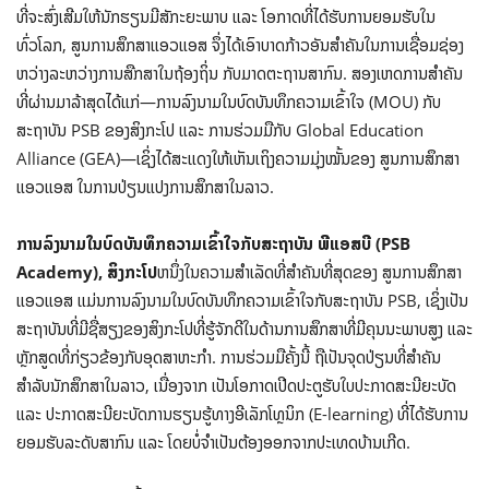
ທີ່ຈະສົ່ງເສີມໃຫ້ນັກຮຽນມີສັກະຍະພາບ ແລະ ໂອກາດທີ່ໄດ້ຮັບການຍອມຮັບໃນ
ທົ່ວໂລກ, ສູນການສຶກສາແອວແອສ ຈຶ່ງໄດ້ເອົາບາດກ້າວອັນສຳຄັນໃນການເຊື່ອມຊ່ອງ
ຫວ່າງລະຫວ່າງການສືກສາໃນຖ້ອງຖິ່ນ ກັບມາດຕະຖານສາກົນ. ສອງເຫດການສຳຄັນ
ທີ່ຜ່ານມາລ້າສຸດໄດ້ແກ່—ການລົງນາມໃນບົດບັນທຶກຄວາມເຂົ້າໃຈ (MOU) ກັບ
ສະຖາບັນ PSB ຂອງສິງກະໂປ ແລະ ການຮ່ວມມືກັບ Global Education
Alliance (GEA)—ເຊິ່ງໄດ້ສະແດງໃຫ້ເຫັນເຖິງຄວາມມຸ່ງໝັ້ນຂອງ ສູນການສຶກສາ
ແອວແອສ ໃນການປ່ຽນແປງການສຶກສາໃນລາວ.
ການລົງນາມໃນບົດບັນທຶກຄວາມເຂົ້າໃຈກັບສະຖາບັນ ພີແອສບີ (
PSB
Academy), ສິງກະໂປ
ຫນຶ່ງໃນຄວາມສໍາເລັດທີ່ສໍາຄັນທີ່ສຸດຂອງ ສູນການສຶກສາ
ແອວແອສ ແມ່ນການລົງນາມໃນບົດບັນທຶກຄວາມເຂົ້າໃຈກັບສະຖາບັນ PSB, ເຊິ່ງເປັນ
ສະຖາບັນທີ່ມີຊື່ສຽງຂອງສິງກະໂປທີ່ຮູ້ຈັກດີໃນດ້ານການສຶກສາທີ່ມີຄຸນນະພາບສູງ ແລະ
ຫຼັກສູດທີ່ກ່ຽວຂ້ອງກັບອຸດສາຫະກຳ. ການຮ່ວມມືຄັ້ງນີ້ ຖືເປັນຈຸດປ່ຽນທີ່ສຳຄັນ
ສຳລັບນັກສຶກສາໃນລາວ, ເນື່ອງຈາກ ເປັນໂອກາດເປີດປະຕູຮັບໃບປະກາດສະນີຍະບັດ
ແລະ ປະກາດສະນີຍະບັດການຮຽນຮູ້ທາງອີເລັກໂທຼນິກ (E-learning) ທີ່ໄດ້ຮັບການ
ຍອມຮັບລະດັບສາກົນ ແລະ ໂດຍບໍ່ຈຳເປັນຕ້ອງອອກຈາກປະເທດບ້ານເກີດ.