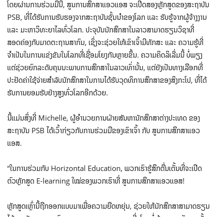
ໂດຍຜ່ານການຮ່ວມມືນີ້, ສູນການສຶກສາແອວແອສ ຈະເປີດສອງຫຼັກສູດຂອງສະຖາບັນ
PSB, ທີ່ໄດ້ຮັບການຮັບຮອງຈາກສະຖາບັນຊັ້ນນຳຂອງໂລກ ແລະ ຮັບຮູ້ຈາກຜູ້ຈ້າງງານ
ແລະ ມະຫາວິທະຍາໄລທົ່ວໂລກ. ປະຈຸບັນນັກສຶກສາໃນລາວສາມາດຮຽນວິຊາທີ່
ສອດຄ່ອງກັບມາດຕະຖານສາກົນ, ເຊິ່ງຈະຊ່ວຍໃຫ້ເຂົາເຈົ້າມີທັກສະ ແລະ ຄວາມຮູ້ທີ່
ຈຳເປັນໃນການແຂ່ງຂັນໃນໂລກທີ່ເຊື່ອມໂຍງກັນຫຼາຍຂຶ້ນ. ຄວາມຄິດລິເລີ່ມນີ້ ບໍ່ພຽງ
ແຕ່ຊ່ວຍຍົກລະດັບຄຸນນະພາບການສຶກສາໃນລາວເທົ່ານັ້ນ, ແຕ່ຍັງເປັນທາງເລືອກທີ່
ປະຢັດຄ່າໃຊ້ຈ່າຍສຳລັບນັກສຶກສາໃນການໄດ້ຮັບວຸດທິການສຶກສາຂອງສິງກະໂປ, ທີ່ໄດ້
ຮັບການຍອມຮັບຢ່າງສູງທົ່ວໂລກອີກດ້ວຍ.
ນີ້ແມ່ນສິ່ງທີ່ Michelle, ຜູ້ອຳນວຍການຝ່າຍສັນຫານັກສຶກສາຕ່າງປະເທດ ຂອງ
ສະຖາບັນ PSB ໄດ້ເວົ້າກ່ຽວກັບການຮ່ວມມືຂອງເຂົາເຈົ້າ ກັບ ສູນການສຶກສາແອວ
ແອສ.
“ໃນການຮ່ວມກັບ Horizontal Education, ພວກເຮົາຮູ້ສຶກຕື່ນເຕັ້ນທີ່ຈະເປີດ
ຕົວຫຼັກສູດ E-learning ໃໝ່ຂອງພວກເຮົາທີ່ ສູນການສຶກສາແອວແອສ!
ຫຼັກສູດເຫຼົ່ານີ້ຖືກອອກແບບມາເພື່ອຄວາມຍືດຫຍຸ່ນ, ຊ່ວຍໃຫ້ນັກສຶກສາສາມາດຮຽນ