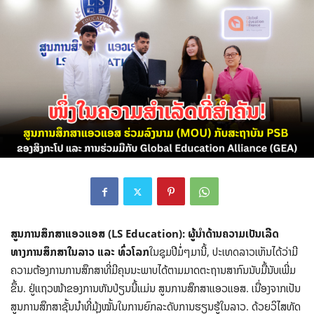
ສູນການສຶກສາແອວແອສ (
LS Education): ຜູ້ນຳດ້ານຄວາມເປັນເລີດ
ທາງການສຶກສາໃນລາວ ແລະ ທົ່ວໂລກ
​ໃນ​ຊຸມ​ປີ​ມໍ່ໆ​ມາ​ນີ້, ປະເທດລາວເຫັນໄດ້ວ່າມີ​
ຄວາມ​ຕ້ອງການ​ການ​ສຶກສາ​ທີ່​ມີ​ຄຸນ​ນະພາ​ບ​ໄດ້​ຕາມ​ມາດຕະຖານ​ສາກົນ​ນັບ​ມື້​ນັບ​ເພີ່ມ​
ຂຶ້ນ. ຢູ່ແຖວໜ້າຂອງການຫັນປ່ຽນນີ້ແມ່ນ ສູນການສຶກສາແອວແອສ. ເນື່ອງຈາກເປັນ
ສູນການສຶກສາຊັ້ນນຳທີ່ມຸ້ງໝັ້ນໃນການຍົກລະດັບການຮຽນຮູ້ໃນລາວ. ດ້ວຍວິໄສທັດ