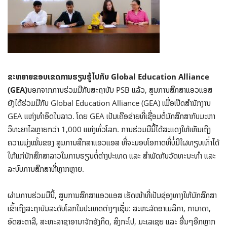
ຂະຫຍາຍຂອບເຂດການຮຽນຮູ້ໄປກັບ
Global Education Alliance
(GEA)
ນອກຈາກການຮ່ວມມືກັບສະຖາບັນ PSB ແລ້ວ, ສູນການສຶກສາແອວແອສ
ຍັງໄດ້ຮ່ວມມືກັບ Global Education Alliance (GEA) ເພື່ອເປີດສຳນັກງານ
GEA ແຫ່ງທຳອິດໃນລາວ. ໂດຍ GEA ເປັນເຄືອຂ່າຍທີ່ເຊື່ອມຕໍ່ນັກສຶກສາກັບມະຫາ
ວິທະຍາໄລຫຼາຍກວ່າ 1,000 ແຫ່ງທົ່ວໂລກ. ການຮ່ວມມືນີ້ໄດ້ສະແດງໃຫ້ເຫັນເຖິງ
ຄວາມມຸ່ງໝັ້ນຂອງ ສູນການສຶກສາແອວແອສ ທີ່ຈະມອບໂອກາດທີ່ບໍ່ມີໃຜທຽບເທົ່າໄດ້
ໃຫ້ແກ່ນັກສຶກສາລາວໃນການຮຽນຕໍ່ຕ່າງປະເທດ ແລະ ສຳພັດກັບວັດທະນະທຳ ແລະ
ລະບົບການສຶກສາທີ່ຫຼາກຫຼາຍ.
ຜ່ານການຮ່ວມມືນີ້, ສູນການສຶກສາແອວແອສ ເຮັດໜ້າທີ່ເປັນຊ່ອງທາງໃຫ້ນັກສຶກສາ
ເຂົ້າເຖິງສະຖາບັນລະດັບໂລກໃນປະເທດຕ່າງໆເຊັ່ນ: ສະຫະລັດອາເມລິກາ, ການາດາ,
ອົດສະຕາລີ, ສະຫະລາຊາອານາຈັກອັງກິດ, ສິງກະໂປ, ມະເລເຊຍ ແລະ ອື່ນໆອີກຫຼາກ