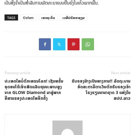
ເປັນສິ່ງຈໍາເປັນສໍາລັບການພັດທະນາແບບຍືນຍົງໃນທົ່ວພາກພື້ນ.
TAGS
Oxfam
ເສດຖະກິດ
ເວທີປາໄສອາຊຽນ
Previous article
Next article
ປະເທດໄທບໍ່ຕົກເທຣນໂລກ! ເຊັນທຣັ້ນ
ຮັບຮອງຢ່າງເປັນທາງການ!! ລັດຖະບານ
ອຸດອນໄດ້ເອົາເພັດແລັບຄຸນນະພາບສູງ
ອົດສະຕາລີຕາເວັນຕົກຮັບຮອງເອົາ
ຈາກ GLOW Diamond ມາສູ່ພາກ
ໂຮງຮຽນນານາຊາດ 3 ແຫ່ງໃນ
ອີສານຂອງປະເທດໄທອີກຄັ້ງ
ສປປ.ລາວ