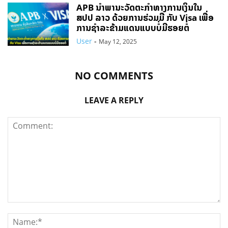
APB ນໍາພານະວັດຕະກໍາທາງການເງິນໃນ
ສປປ ລາວ ດ້ວຍການຮ່ວມມື ກັບ Visa ເພື່ອ
ການຊໍາລະຂ້າມແດນແບບບໍ່ມີຮອຍຕໍ່
User
-
May 12, 2025
NO COMMENTS
LEAVE A REPLY