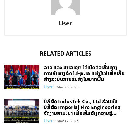
User
RELATED ARTICLES
ລາວ ແລະ ມາເລເຊຍ ໄດ້ເປີດຕົວເສັ້ນທາງ
ການຄ້າທາງລົດໄຟ-ທະເລ ແຫ່ງໃໝ່ ເພື່ອເສີມ
ສ້າງລະບົບການຂົນສົ່ງໃນພາກພື້ນ
User
-
May 26, 2025
ບໍລິສັດ IndusTek Co., Ltd ຮ່ວມກັບ
ບໍລິສັດ Imperial Fire Engineering
ຈັດງານສຳມະນາ ເພື່ອເສີມສ້າງຄວາມຮູ້...
User
-
May 12, 2025