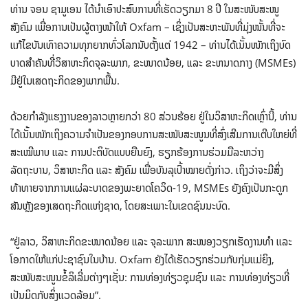
ທ່ານ ຈອນ ຊາມູເອນ ໄດ້ນໍາເອົາປະສົບການທີ່ເຮັດວຽກມາ 8 ປີ ໃນສະໜັບສະໜູ
ສັງຄົມ ເພື່ອການເປັນຜູ້ຕາງໜ້າໃຫ້ Oxfam – ເຊິ່ງເປັນສະຫະພັນທີ່ມຸ່ງໜັ້ນທີ່ຈະ
ແກ້ໄຂບັນເທົາຄວາມທຸກຍາກທົ່ວໂລກນັບຕັ້ງແຕ່ 1942 – ທ່ານໄດ້ເນັ້ນໜັກເຖິງບົດ
ບາດສໍາຄັນທີ່ວິສາຫະກິດຈຸລະພາກ, ຂະໜາດນ້ອຍ, ແລະ ຂະຫນາດກາງ (MSMEs)
ມີຢູ່ໃນເສດຖະກິດຂອງພາກພື້ນ.
ດ້ວຍກຳລັງແຮງງານຂອງລາວຫຼາຍກວ່າ 80 ສ່ວນຮ້ອຍ ຢູ່ໃນວິສາຫະກິດເຫຼົ່ານີ້, ທ່ານ
ໄດ້ເນັ້ນໜັກເຖິງຄວາມຈຳເປັນຂອງກອບການສະໜັບສະໜູນທີ່ສົ່ງເສີມການເຕີບໃຫຍ່ທີ່
ສະເໝີພາບ ແລະ ການປະຕິບັດແບບຍືນຍົງ, ຮຽກຮ້ອງການຮ່ວມມືລະຫວ່າງ
ລັດຖະບານ, ວິສາຫະກິດ ແລະ ສັງຄົມ ເພື່ອບັນລຸເປົ້າໝາຍດັ່ງກ່າວ. ເຖິງວ່າຈະມີສິ່ງ
ທ້າທາຍຈາກການແຜ່ລະບາດຂອງພະຍາດໂຄວິດ-19, MSMEs ຍັງຄົງເປັນກະດູກ
ສັນຫຼັງຂອງເສດຖະກິດແຫ່ງຊາດ, ໂດຍສະເພາະໃນເຂດຊົນນະບົດ.
“ຢູ່ລາວ, ວິສາຫະກິດຂະໜາດນ້ອຍ ແລະ ຈຸລະພາກ ສະໜອງວຽກເຮັດງານທຳ ແລະ
ໂອກາດໃຫ້ແກ່ປະຊາຊົນໃນບ້ານ. Oxfam ຍັງໄດ້ເຮັດວຽກຮ່ວມກັບກຸ່ມແມ່ຍິງ,
ສະໜັບສະໜູນຂໍ້ລິເລີ່ມຕ່າງໆເຊັ່ນ: ການທ່ອງທ່ຽວຊຸມຊົນ ແລະ ການທ່ອງທ່ຽວທີ່
ເປັນມິດກັບສິ່ງແວດລ້ອມ”.