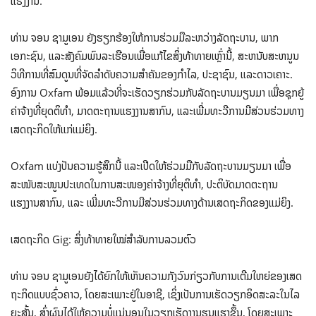
ແຮງງານ.
ທ່ານ ຈອນ ຊາມູເອນ ຍັງຮຽກຮ້ອງໃຫ້ການຮ່ວມມືລະຫວ່າງລັດຖະບານ, ພາກ
ເອກະຊົນ, ແລະສັງຄົມພົນລະເຮືອນເພື່ອແກ້ໄຂສິ່ງທ້າທາຍເຫຼົ່ານີ້, ສະຫນັບສະຫນູນ
ວິທີການທີ່ສົມດູນທີ່ຈັດລໍາດັບຄວາມສໍາຄັນຂອງກໍາໄລ, ປະຊາຊົນ, ແລະດາວເຄາະ.
ອົງການ Oxfam ພ້ອມ​ແລ້ວ​ທີ່​ຈະ​ເຮັດ​ວຽກ​ຮ່ວມ​ກັບ​ລັດຖະບານ​ມຽນມາ ​ເພື່ອ​ຊຸກຍູ້​
ຄ່າ​ຈ້າງ​ທີ່​ຍຸດຕິ​ທຳ, ມາດຕະຖານ​ແຮງ​ງານ​ສາກົນ, ​ແລະ​ເພີ່ມ​ທະວີ​ການ​ມີ​ສ່ວນ​ຮ່ວມ​ທາງ​
ເສດຖະກິດ​ໃຫ້​ແກ່​ແມ່ຍິງ.
Oxfam ແບ່ງປັນຄວາມຮູ້ສຶກນີ້ ແລະເປີດໃຫ້ຮ່ວມມືກັບລັດຖະບານມຽນມາ ເພື່ອ
ສະໜັບສະໜູນປະເທດໃນການສະໜອງຄ່າຈ້າງທີ່ຍຸຕິທຳ, ປະຕິບັດມາດຕະຖານ
ແຮງງານສາກົນ, ແລະ ເພີ່ມທະວີການມີສ່ວນຮ່ວມທາງດ້ານເສດຖະກິດຂອງແມ່ຍິງ.
ເສດຖະກິດ Gig: ສິ່ງທ້າທາຍໃໝ່ສໍາລັບການລວມຕົວ
ທ່ານ ຈອນ ຊາມູເອນຍັງ​ໄດ້​ຍົກ​ໃຫ້​ເຫັນ​ຄວາມ​ກັງ​ວົນ​ກ່ຽວ​ກັບ​ການ​ເຕີມໃຫຍ່ຂອງ​ເສດ​
ຖະ​ກິດແບບຊົ່ວຄາວ, ໂດຍ​ສະ​ເພາະ​ຢູ່​ໃນ​ອາຊີ, ເຊິ່ງເປັນ​ການ​ເຮັດ​ວຽກ​ອິດ​ສະ​ລະ​ໃນ​ໄລ​
ຍະ​ສັ້ນ, ສົ່ງຜົນໄດ້​​ໃຫ້​ຄວາມ​ບໍ່ແນ່ນອນ​ໃນ​ວຽກ​ເຮັດ​ງານຮຸນແຮງຂຶ້ນ, ໂດຍ​ສະ​ເພາະ​