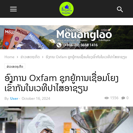
Home
ຂ່າວເສດຖະກິດ
ອົງການ Oxfam ຊຸກຍູ້ການເຊື່ອມໂຍງເຂົ້າກັນໃນເວທີປາໄສອາຊຽນ
ຂ່າວເສດຖະກິດ
ອົງການ Oxfam ຊຸກຍູ້ການເຊື່ອມໂຍງ
ເຂົ້າກັນໃນເວທີປາໄສອາຊຽນ
1556
0
By
User
-
October 16, 2024