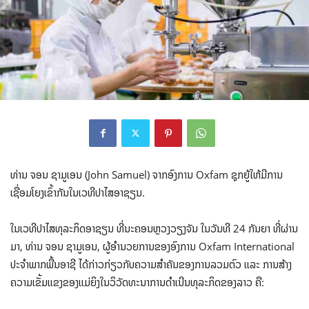
ທ່ານ ຈອນ ຊາມູເອນ (John Samuel) ຈາກອົງການ Oxfam ຊຸກຍູ້ໃຫ້ມີການ
ເຊື່ອມໂຍງເຂົ້າກັນໃນເວທີປາໄສອາຊຽນ.
ໃນເວທີປາໄສທຸລະກິດອາຊຽນ ທີ່ນະຄອນຫຼວງວຽງຈັນ ໃນວັນທີ 24 ກັນຍາ ທີ່ຜ່ານ
ມາ, ທ່ານ ຈອນ ຊາມູເອນ, ຜູ້ອໍານວຍການຂອງອົງການ Oxfam International
ປະຈຳພາກພື້ນອາຊີ ໄດ້ກ່າວກ່ຽວກັບຄວາມສໍາຄັນຂອງການລວມຕົວ ແລະ ການສ້າງ
ຄວາມເຂັ້ມແຂງຂອງແມ່ຍິງໃນວິວັດທະນາການດຳເນີນທຸລະກິດຂອງລາວ ຄື: