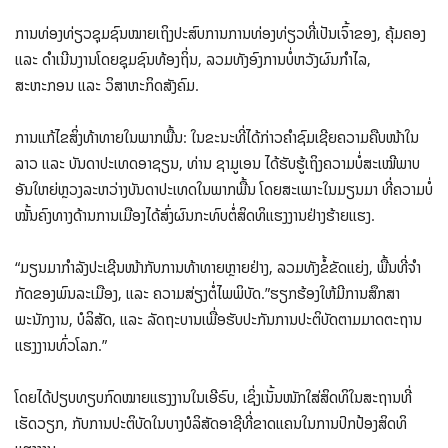
ການທ່ອງທ່ຽວຊຸມຊົນໝາຍເຖິງປະສົບການການທ່ອງທ່ຽວທີ່ເປັນເຈົ້າຂອງ, ຄຸ້ມຄອງ
ແລະ ດຳເນີນງານໂດຍຊຸມຊົນທ້ອງຖິ່ນ, ລວມທັງອົງການບໍ່ຫວັງຜົນກຳໄລ,
ສະຫະກອນ ແລະ ວິສາຫະກິດສັງຄົມ.
ການແກ້ໄຂສິ່ງທ້າທາຍໃນພາກພື້ນ: ໃນຂະນະທີ່ໄດ້ກ່າວຄຳຊົມເຊີຍຄວາມຄືບໜ້າໃນ
ລາວ ແລະ ບັນດາປະເທດອາຊຽນ, ທ່ານ ຊາມູເອນ ໄດ້ຮັບຮູ້ເຖິງຄວາມບໍ່ສະເໝີພາບ
ອັນໃຫຍ່ຫຼວງລະຫວ່າງບັນດາປະເທດໃນພາກພື້ນ ໂດຍສະເພາະໃນມຽນມາ ທີ່ຄວາມບໍ່
ໝັ້ນຄົງທາງດ້ານການເມືອງໄດ້ສົ່ງຜົນກະທົບຕໍ່ສິດທິແຮງງານຢ່າງຮ້າຍແຮງ.
“ມຽນມາ​ກຳລັງ​ປະ​ເຊີນ​ໜ້າ​ກັບ​ການ​ທ້າ​ທາຍ​ຫຼາຍ​ຢ່າງ, ລວມທັງ​ຂໍ້​ຂັດ​ແຍ່ງ, ພື້ນທີ່​ຈຳ​
ກັດ​ຂອງ​ພົນລະ​ເມືອງ, ​ແລະ ຄວາມ​ສ່ຽງ​ຕໍ່​ໄພພິບັດ.”ຮຽກຮ້ອງໃຫ້ມີການສຶກສາ
ພະນັກງານ, ບໍລິສັດ, ແລະ ລັດຖະບານເພື່ອຮັບປະກັນການປະຕິບັດຕາມມາດຕະຖານ
ແຮງງານທົ່ວໂລກ.”
ໂດຍໄດ້ປຽບທຽບກົດໝາຍແຮງງານໃນເອີຣົບ, ເຊິ່ງເນັ້ນໜັກໃສ່ສິດທິໃນສະຖານທີ່
ເຮັດວຽກ, ກັບການປະຕິບັດໃນບາງບໍລິສັດອາຊີທີ່ຂາດແຄນໃນການປົກປ້ອງສິດທິ