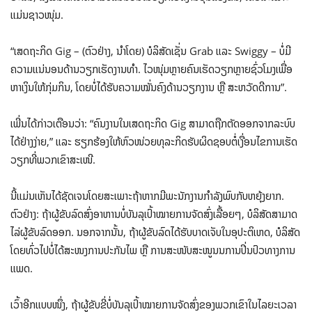
ແມ່ນ​ຊາວ​ໜຸ່ມ.
“ເສດຖະກິດ Gig – (ຕົວຢ່າງ, ນໍາໂດຍ) ບໍລິສັດເຊັ່ນ Grab ແລະ Swiggy – ບໍ່ມີ
ຄວາມແນ່ນອນດ້ານວຽກເຮັດງານທໍາ. ໄວໜຸ່ມຫຼາຍຄົນເຮັດວຽກຫຼາຍຊົ່ວໂມງເພື່ອ
ຫາເງິນໃຫ້ກຸ່ມກິນ, ໂດຍບໍ່ໄດ້ຮັບຄວາມໝັ່ນຄົງດ້ານວຽກງານ ຫຼື ສະຫວັດດີການ”.
ເພີ່ນໄດ້ກ່າວເຕືອນວ່າ: “ຄົນງານໃນເສດຖະກິດ Gig ສາມາດຖືກຕັດອອກຈາກລະບົບ
ໄດ້ຢ່າງງ່າຍ,” ແລະ ຮຽກຮ້ອງໃຫ້ຫົວໜ່ວຍທຸລະກິດຮັບຜິດຊອບຕໍ່ເງື່ອນໄຂການເຮັດ
ວຽກທີ່ພວກເຂົາສະເໜີ.
ນີ້​ແມ່ນ​ເຫັນ​ໄດ້​ຊັດ​ເຈນ​ໂດຍ​ສະ​ເພາະ​ຖ້າຫາກມີພະນັກງານກຳລັງ​ພົບກັບ​ຫຍຸ້ງຍາກ.
ຕົວຢ່າງ: ຖ້າຜູ້ຂັບລົດສົ່ງອາຫານບໍ່ບັນລຸເປົ້າໝາຍການຈັດສົ່ງເລື້ອຍໆ, ບໍລິສັດສາມາດ
ໄລ່ຜູ້ຂັບລົດອອກ. ນອກຈາກນັ້ນ, ຖ້າຜູ້ຂັບລົດໄດ້ຮັບບາດເຈັບໃນອຸປະຕິເຫດ, ບໍລິສັດ
ໂດຍທົ່ວໄປບໍ່ໄດ້ສະໜງການປະກັນໄພ ຫຼື ການສະໜັບສະໜູນນການປິ່ນປົວທາງການ
ແພດ.
ເວົ້າອີກແບບໜຶ່ງ, ຖ້າຜູ້ຂັບຂີ່ບໍ່ບັນລຸເປົ້າໝາຍການຈັດສົ່ງຂອງພວກເຂົາໃນໄລຍະເວລາ