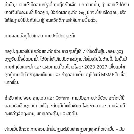
ກຳນົດ, ພວກເຂົາມີຄວາມສ່ຽງຕໍ່ການຖືກຍົກເລີກ. ນອກຈາກນັ້ນ, ຖ້າພວກເຂົາໄດ້ຮັບ
ບາດເຈັບໃນຂະນະທີ່ເຮັດວຽກ, ບໍລິສັດເສດຖະກິດ Gig ມັກຈະບໍ່ຮັບຜິດຊອບ, ເຮັດ
ໃຫ້ຄົນງານບໍ່ມີປະກັນໄພ ຫຼື ສະຫວັດດີການສໍາລັບການຟື້ນຕົວ.
ການລວມຕົວຢູ່ໃນຫຼັກຂອງການປະຕິບັດທຸລະກິດ
ກອງ​ປະຊຸມ​ເວທີ​ປາ​ໄສ​ວິ​ສາ​ຫະກິດ​ຮ່ວມ​ອາ​ຊຽນຄັ້ງ​ທີ 7 ທີ່​ຈັດ​ຂຶ້ນ​ຢູ່​ນະຄອນຫຼວງ​
ວຽງ​ຈັນ​ເມື່ອ​ບໍ່​ດົນ​ມາ​ນີ້, ​ໄດ້​ຍົກ​ໃຫ້​ເຫັນ​ບັນດາ​ຜົນງານ​ທີ່​ພົ້ນ​ເດັ່ນ​ໃນ​ດ້ານ​ນີ້, ​ໃນ​ນັ້ນ​ມີ​
ການ​ສ້າງ​ບົດ​ແນະນຳ ​ແລະ ​ແຜນການ​ເຄື່ອນ​ໄຫວ​ໄລຍະ 2023-2027 ​ເພື່ອ​ແນ​ໃສ່​
ຊຸກຍູ້​ການ​ເຕີບ​ໂຕ​ຢ່າງ​ສະ​ເໝີ​ພາບ ​ແລະ ສ້າງ​ຄວາມ​ເຂັ້ມ​ແຂງ​ໃຫ້​ແກ່ MSME ​ໃນ​ທົ່ວ​
ພາກ​ພື້ນ.
ສໍາລັບ ທ່ານ ຈອນ ຊາມູເອນ ແລະ Oxfam, ການບັນລຸການປະຕິບັດທຸລະກິດທີ່ມີ
ຄວາມຮັບຜິດຊອບຢ່າງແທ້ຈິງຈະຕ້ອງມີຄໍາໜັ້ນສັນຍາໄລຍະຍາວ ແລະ ການຮ່ວມມື
ລະຫວ່າງລັດຖະບານ, ພາກເອກະຊົນ, ແລະສັງຄົມ.
ທ່ານເນັ້ນອີກວ່າ: ການລວມເຂົ້າບໍ່ພຽງແຕ່ເປັນທ່າອ່ຽງທາງທຸລະກິດເທົ່ານັ້ນ – ມັນ