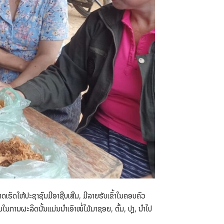
ມາດເຮັດໃຫ້ປະຊາຊົນມີອາຊີບເສີມ, ມີລາຍຮັບເຂົ້າໃນຄອບຄົວ
ໃນການຜະລິດນັ້ນແມ່ນນຳເອົາໜໍ່ໄມ້ມາຊອຍ, ຕົ້ມ, ປຸງ, ນຳໄປ