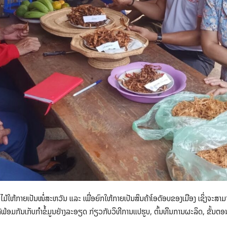
ໍ່ໄມ້ໃຫ້ກາຍເປັນໜໍ່ສະຫວັນ ແລະ ເພື່ອຍົກໃຫ້ກາຍເປັນສິນຄ້າໂອດັອບຂອງເມືອງ ເຊິ່ງຈະສາ
ໄດ້ພ້ອມກັນເກັບກຳຂໍ້ມູນຢ່າງລະອຽດ ກ່ຽວກັບວິທີການແປຮູບ, ຕົ້ນທຶນການຜະລິດ, ຂັ້ນຕອນ