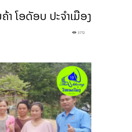
ນຄ້າ ໂອດັອບ ປະຈຳເມືອງ
3772