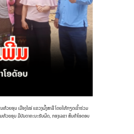
້ານຫ້ວຍອຸນ ເມືອງໃໝ່ ແຂວງຜົ້ງສາລີ ໂດຍໃຫ້ກຽດເຂົ້າຮ່ວມ
ານຫ້ວຍອຸນ ມີບັນດາຄະນະຮັບຜິດ, ກອງເລຂາ ສິນຄ້າໂອດອບ