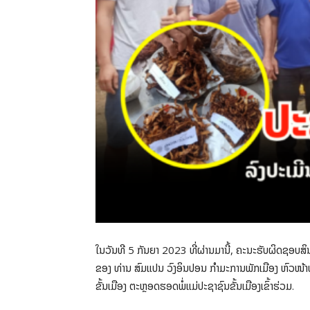
ໃນວັນທີ 5 ກັນຍາ 2023 ທີ່ຜ່ານມານີ້, ຄະນະຮັບຜິດຊອບສິນຄ້
ຂອງ ທ່ານ ສົມແປນ ວົງອິນປອນ ກຳມະການພັກເມືອງ ຫົວໜ້າຫ
ຂັ້ນເມືອງ ຕະຫຼອດຮອດພໍ່ແມ່ປະຊາຊົນຂັ້ນເມືອງເຂົ້າຮ່ວມ.