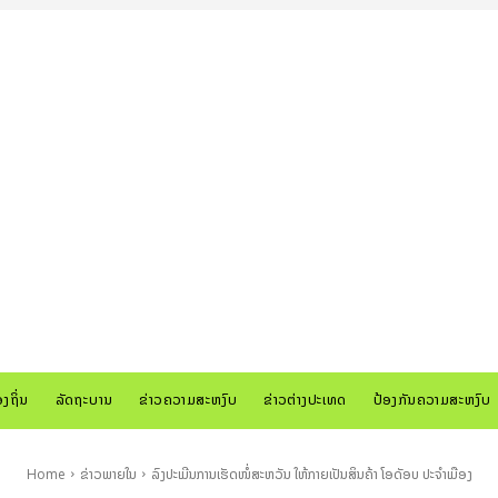
ອງຖິ່ນ
ລັດຖະບານ
ຂ່າວຄວາມສະຫງົບ
ຂ່າວຕ່າງປະເທດ
ປ້ອງກັນຄວາມສະຫງົບ
Home
ຂ່າວພາຍໃນ
ລົງປະເມີນການເຮັດໜໍ່ສະຫວັນ ໃຫ້ກາຍເປັນສິນຄ້າ ໂອດັອບ ປະຈຳເມືອງ