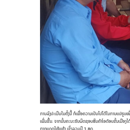
ການລົງປະເມີນໃນຄັ້ງນີ້ ກໍເພື່ອຄວາມເປັນໄປໄດ້ໃນການແປຮູບໜ
ເພີ່ມຂຶ້ນ. ຈາກນັ້ນຄະນະຮັບຜິດຊອບສິນຄ້າໂອດັອບຂັ້ນເມືອງ
ຕາກແດດໃຫ້ແຫ້ງ ເຊິ່ງລວມມີ 3 ສູດ.