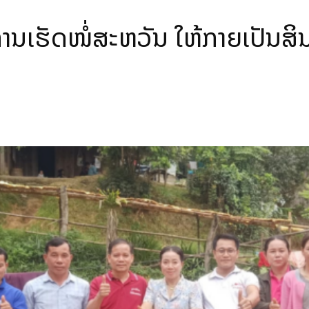
ການເຮັດໜໍ່ສະຫວັນ ໃຫ້ກາຍເປັນສິ