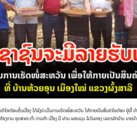
າໂອດັອບຂັ້ນເມືອງ ໄດ້ລົງປະເມີນການເຮັດໜໍ່ສະຫວັນ ໃຫ້ກາຍເປັນສິນຄ່າໂອດັອບ ຢູ່ທີ່ ບ
້ອງການ ອຸດສາຫະກຳ-ການຄ້າ ເມືອງ ມີ ທ່ານ ພອນບຸນ ລໍວັນທອງ ເລຂາພັກບ້ານ ນາຍບ້