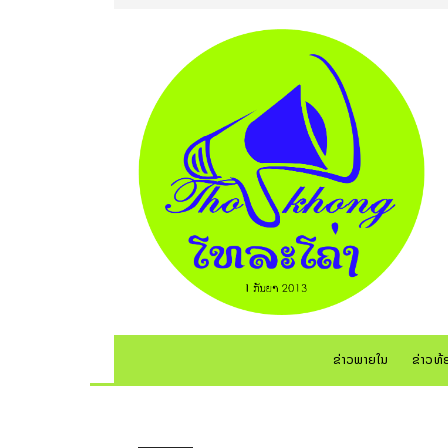
ຂ່າວພາຍໃນ
ຂ່າວທ້