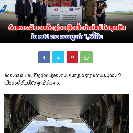
ອົດສະຕຣາລີ ມອບເຄື່ອງຊ່ວຍເຫຼືອສະຫນັບສະຫນູນວຽກງານດ້ານມະນຸດສະທໍາ
ເພື່ອຕອບໂຕ້ໄພພິບັດສຸກເສີນໃນລາວ.