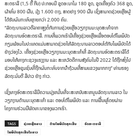
ສະຕຣາລີ (1,5 ຕື້ ກີບ) ປະກອບມີ ຊຸດອະນາໄມ 180 ຊຸດ, ຊຸດເຄື່ອງຄົວ 368 ຊຸດ,
ຜ້າຫົ່ມ 800 ຜືນ, ມຸ້ງ 1.600 ດາງ, ສາດຢາງ 900 ຜືນ ເຊິ່ງສາມາດຊ່ວຍເຫຼືອຜູ້
ໄດ້ຮັບຜົນກະທົບຫຼາຍກວ່າ 2.000 ຄົນ.
“ລັດຖະບານລາວຕີລາຄາສູງຕໍ່ກັບການຊ່ວຍເຫຼືອວຽກງານມະນຸດສະທໍາຈາກ
ລັດຖະບານອົດສະຕຣາລີ. ການທີ່ພວກເຮົາມີເຄື່ອງຊ່ວຍເຫຼືອເພື່ອຕອບໂຕ້ໄພພິບັດ
ກຽມພ້ອມໃນປະເທດແມ່ນສາມາດຊ່ວຍໃຫ້ລັດຖະບານລາວຕອບໂຕ້ກັບໄພພິບັດໄດ້
ຢ່າງວ່ອງໄວ. ເຄື່ອງຊ່ວຍເຫຼືອວຽກງານມະນຸດສະທໍາທີ່ ລັດຖະບານອົດສະຕຣາລີໄດ້
ມອບໃຫ້ທາງກະຊວງແຮງງານ ແລະ ສະຫວັດດີການສັງຄົມໃນປີ 2022 ໄດ້ຖືກສົ່ງໄປ
ຊ່ວຍເຫຼືອຊຸມຊົນທີ່ຖືກຜົນກະທົບຈາກນ້ໍາຖ້ວມທີ່ສາມແຂວງພາກກາງ” ທ່ານຮອງ
ລັດຖະມົນຕີ ລີປາວ ຢ່າງ ກ່າວ.
ເຊິ່ງທາງອົດສະຕຣາລີມີຄວາມມຸ່ງຫມັ້ນທີ່ຈະສະຫນັບສະຫນູນລັດຖະບານລາວ ໃນ
ວຽກງານດ້ານມະນຸດສະທໍາ ແລະ ຕອບໂຕ້ໄພພິບັດ ແລະ ການຟື້ນຟູໂດຍຜ່ານ
ໂຄງການຮ່ວມມືພັດທະນາຂອງພວກເຮົາ.
TAGS
ຊ່ວຍເຫຼືອລາວ
ຕ້ານໄພພິບັດສຸກເສີນ
ອົດສະຕຣາລີ
ໄພພິບັດສຸກເສີນໃນລາວ