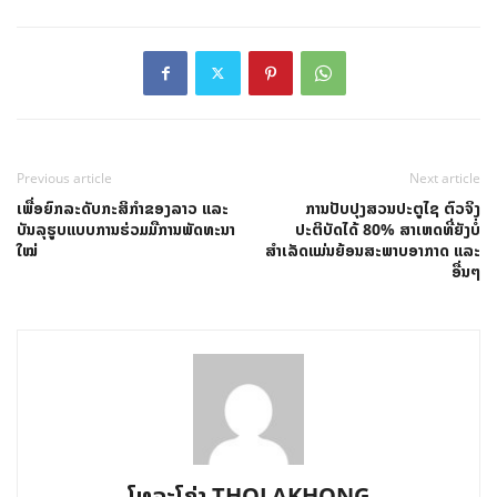
Previous article
Next article
ເພື່ອຍົກລະດັບກະສິກຳຂອງລາວ ແລະ
ການປັບປຸງສວນປະຕູໄຊ ຕົວຈິງ
ບັນລຸຮູບແບບການຮ່ວມມືການພັດທະນາ
ປະຕິບັດໄດ້ 80% ສາເຫດທີ່ຍັງບໍ່
ໃໝ່
ສຳເລັດແມ່ນຍ້ອນສະພາບອາກາດ ແລະ
ອື່ນໆ
ໂທລະໂຄ່ງ THOLAKHONG