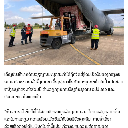
ເຄື່ອງບັນເທົາທຸກດ້ານວຽກງານມະນຸດສະທໍາໄດ້ຖືກຈັດສົ່ງໂດຍເຮືອບິນຂອງກອງທັບ
ອາກາດອົດສະ ຕຮາລີ ເຊິ່ງການສົ່ງເຄື່ອງຊ່ວຍເຫຼືອດ້ານມະນຸດສະທໍາເຫຼົ່ານີ້ ແມ່ນສ່ວນ
ຫນຶ່ງຂອງກິດຈະກໍາຮ່ວມມື ດ້ານວຽກງານການປ້ອງກັນຊາດໃນ ສປປ ລາວ ແລະ
ບັນດາປະເທດໃນພາກພື້ນ.
“ອົດສະຕຣາລີ ຍິນດີທີ່ໄດ້ສະຫນັບສະຫນູນລັດຖະບານລາວ ໃນການສ້າງຄວາມເຂັ້ມ
ແຂງໃນການກຽມ ຄວາມພ້ອມເພື່ອຮັບມືກັບໄພພິບັດສຸກເສີນ, ການສົ່ງເຄື່ອງ
ຊ່ວຍເຫຼືອຕອບໂຕ້ໄພພິບັດໃນຄັ້ງນີ້ແມ່ນ ທ່ວງທັນກັບຄວາມຕ້ອງການຂອງ