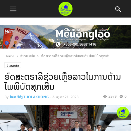
Home
ຂ່າວພາຍໃນ
ອົດສະຕຣາລີຊ່ວຍເຫຼືອລາວໃນການຕ້ານໄພພິບັດສຸກເສີນ
ຂ່າວພາຍໃນ
ອົດສະຕຣາລີຊ່ວຍເຫຼືອລາວໃນການຕ້ານ
ໄພພິບັດສຸກເສີນ
2979
0
By
ໂທລະໂຄ່ງ THOLAKHONG
-
August 21, 2023