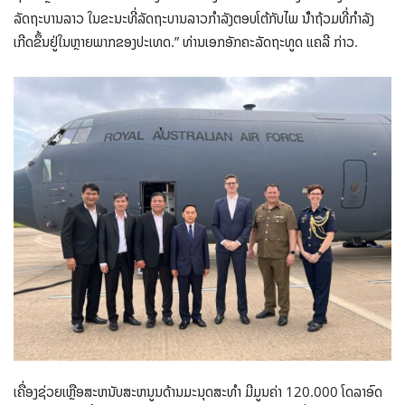
ລັດຖະບານລາວ ໃນຂະນະທີ່ລັດຖະບານລາວກໍາລັງຕອບໂຕ້ກັບໄພ ນ້ໍາຖ້ວມທີ່ກໍາລັງ
ເກີດຂຶ້ນຢູ່ໃນຫຼາຍພາກຂອງປະເທດ.” ທ່ານເອກອັກຄະລັດຖະທູດ ແຄລີ ກ່າວ.
ເຄື່ອງຊ່ວຍເຫຼືອສະຫນັບສະຫນູນດ້ານມະນຸດສະທໍາ ມີມູນຄ່າ 120.000 ໂດລາອົດ