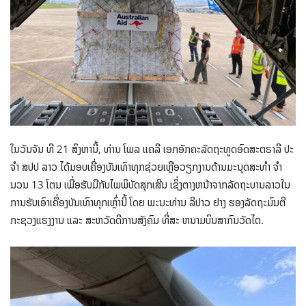
ໃນວັນຈັນ ທີ 21 ສິງຫານີ້, ທ່ານ ໂພລ ແຄລີ ເອກອັກຄະລັດຖະທູດອົດສະຕຣາລີ ປະ
ຈໍາ ສປປ ລາວ ໄດ້ມອບເຄື່ອງບັນເທົາທຸກຊ່ວຍເຫຼືອວຽກງານດ້ານມະນຸດສະທໍາ ຈໍາ
ນວນ 13 ໂຕນ ເພື່ອຮັບມືກັບໄພພິບັດສຸກເສີນ ເຊິ່ງຕາງຫນ້າຈາກລັດຖະບານລາວໃນ
ການຮັບເອົາເຄື່ອງບັນເທົາທຸກເຫຼົ່ານີ້ ໂດຍ ພະນະທ່ານ ລີປາວ ຢາງ ຮອງລັດຖະມົນຕີ
ກະຊວງແຮງງານ ແລະ ສະຫວັດດີການສັງຄົມ ທີ່ສະ ຫນາມບິນສາກົນວັດໄຕ.