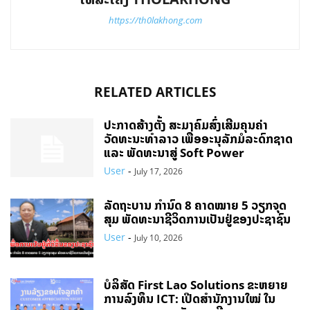
https://th0lakhong.com
RELATED ARTICLES
ປະກາດສ້າງຕັ້ງ ສະມາຄົມສົ່ງເສີມຄຸນຄ່າ
ວັດທະນະທຳລາວ ເພື່ອອະນຸລັກມໍລະດົກຊາດ
ແລະ ພັດທະນາສູ່ Soft Power
User
-
July 17, 2026
ລັດຖະບານ ກຳນົດ 8 ຄາດໝາຍ 5 ວຽກຈຸດ
ສຸມ ພັດທະນາຊີວິດການເປັນຢູ່ຂອງປະຊາຊົນ
User
-
July 10, 2026
ບໍລິສັດ First Lao Solutions ຂະຫຍາຍ
ການລົງທຶນ ICT: ເປີດສຳນັກງານໃໝ່ ໃນ