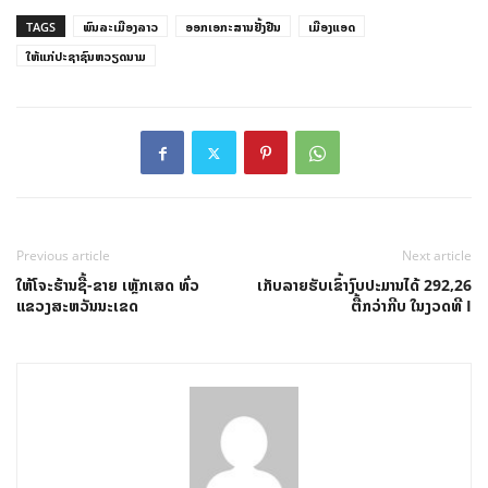
TAGS
ພົນລະເມືອງລາວ
ອອກເອກະສານຢັ້ງຢືນ
ເມືອງແອດ
ໃຫ້ແກ່ປະຊາຊົນຫວຽດນາມ
Previous article
Next article
ໃຫ້ໂຈະຮ້ານຊື້-ຂາຍ ເຫຼັກເສດ ທົ່ວ
ເກັບລາຍຮັບເຂົ້າງົບປະມານໄດ້ 292,26
ແຂວງສະຫວັນນະເຂດ
ຕື້ກວ່າກີບ ໃນງວດທີ I