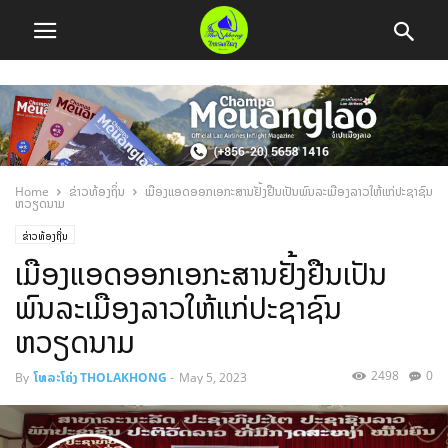
Home
ຂ່າວທ້ອງຖິ່ນ
ເມືອງແອດອອກເອກະສານຢັ້ງຢືນເປັນພົນລະເມືອງລາວໃຫ້ແກ່ປະຊາຊົນ
ຫວຽດນາມ
ຂ່າວທ້ອງຖິ່ນ
ເມືອງແອດອອກເອກະສານຢັ້ງຢືນເປັນ
ພົນລະເມືອງລາວໃຫ້ແກ່ປະຊາຊົນ
ຫວຽດນາມ
2498
0
By
ໂທລະໂຄ່ງ THOLAKHONG
-
May 5, 2023