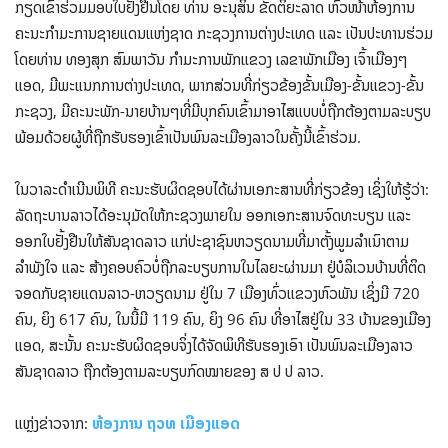
ກຽດເຂົ້າຮ່ວມມອບໃບຢັ້ງຢືນໂດຍ ທ່ານ ອະນຸສິນ ຂັດຕິຍະລາດ ຫົວໜ້າຫ້ອງການ
ຄະນະກຳມະການຊາຍແດນແຫ່ງຊາດ ກະຊວງການຕ່າງປະເທດ ແລະ ເປັນປະທານຮ່ວມ
ໂດຍທ່ານ ທອງສຸກ ສົມພາວັນ ກຳມະການພັກແຂວງ ເລຂາພັກເມືອງ ເຈົ້າເມືອງໆ
ແອດ, ມີພະແນກການຕ່າງປະເທດ, ພາກສ່ວນທີ່ກ່ຽວຂ້ອງຂັ້ນເມືອງ-ຂັ້ນແຂວງ-ຂັ້ນ
ກະຊວງ, ມີຄະນະພັກ-ນາຍບ້ານໆທີ່ມີບຸກຄົນເຂົ້າມາອາໄສແບບບໍ່ຖືກຕ້ອງຕາມລະບຽບ
ພ້ອມດ້ວຍຜູ້ທີ່ຖືກຮັບຮອງເຂົ້າເປັນພົນລະເມືອງລາວໃນຄັ້ງນີ້ເຂົ້າຮ່ວມ.
ໃນວາລະດຳເນີນພິທີ ຄະນະຮັບຜິດຊອບໄດ້ຜ່ານເອກະສານທີ່ກ່ຽວຂ້ອງ ເຊິ່ງໃຫ້ຮູ້ວ່າ:
ລັດຖະບານລາວໄດ້ອະນຸມັດໃຫ້ກະຊວງພາຍໃນ ອອກເອກະສານຈົດທະບຽນ ແລະ
ອອກໃບຢັ້ງຢືນໃຫ້ສັນຊາດລາວ ແກ່ປະຊາຊົນຫວຽດນາມທີ່ມາຕັ້ງພູມລຳເນົາຕາມ
ລຳພັງໃຈ ແລະ ສ້າງຄອບຄົວບໍ່ຖືກລະບຽບການໃນໄລຍະຜ່ານມາ ຢູ່ບໍລິເວນບ້ານທີ່ຕິດ
ຈອດກັບຊາຍແດນລາວ-ຫວຽດນາມ ຢູ່ໃນ 7 ເມືອງທົ່ວແຂວງຫົວພັນ ເຊິ່ງມີ 720
ຄົນ, ຍິງ 617 ຄົນ, ໃນນີ້ມີ 119 ຄົນ, ຍິງ 96 ຄົນ ທີ່ອາໄສຢູ່ໃນ 33 ບ້ານຂອງເມືອງ
ແອດ, ສະນັ້ນ ຄະນະຮັບຜິດຊອບຈິ່ງໄດ້ຈັດພິທີຮັບຮອງເອົາ ເປັນພົນລະເມືອງລາວ
ສັນຊາດລາວ ຖືກຕ້ອງຕາມລະບຽບກົດໝາຍຂອງ ສ ປ ປ ລາວ.
ແຫຼ່ງຂ່າວຈາກ:
ຫ້ອງການ ຖວທ ເມືອງແອດ