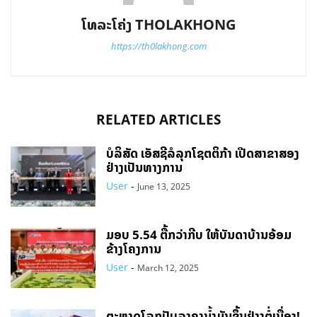
ໂທລະໂຄ່ງ THOLAKHONG
https://th0lakhong.com
RELATED ARTICLES
ບໍລິສັດ ເອັສຊີລໍລຸກໂຊຕຕິກ້າ ເປີດສາຂາສອງ
ຢ່າງເປັນທາງການ
User
-
June 13, 2025
ມອບ 5.54 ຕື້ກວ່າກີບ ໃຫ້ບັນດາບ້ານອ້ອມ
ຂ້າງໂຄງການ
User
-
March 12, 2025
ຕະຫຼາດໂລກປັບລາຄານ້ຳມັນຂຶ້ນຢ່າງຕໍ່ເນື່ອງ!