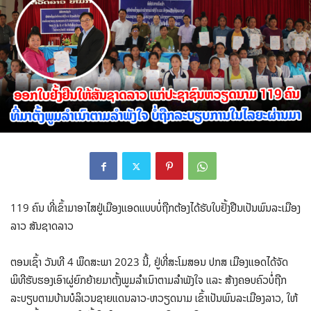
119 ຄົນ ທີ່ເຂົ້າມາອາໄສຢູ່ເມືອງແອດແບບບໍ່ຖືກຕ້ອງໄດ້ຮັບໃບຢັ້ງຢືນເປັນພົນລະເມືອງ
ລາວ ສັນຊາດລາວ
ຕອນເຊົ້າ ວັນທີ 4 ພຶດສະພາ 2023 ນີ້, ຢູ່ທີ່ສະໂມສອນ ປກສ ເມືອງແອດໄດ້ຈັດ
ພິທີຮັບຮອງເອົາຜູ່ຍົກຍ້າຍມາຕັ້ງພູມລຳເນົາຕາມລຳພັງໃຈ ແລະ ສ້າງຄອບຄົວບໍ່ຖືກ
ລະບຽບຕາມບ້ານບໍລິເວນຊາຍແດນລາວ-ຫວຽດນາມ ເຂົ້າເປັນພົນລະເມືອງລາວ, ໃຫ້