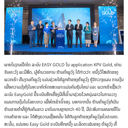
ພາຍໃນງານເປີດໂຕ ລະບົບ EASY GOLD ໃນ application KPV Gold, ທ່ານ
ຈັນທະວົງ ພະມີສິດ, ຜູ້ອໍານວຍການ ຮ້ານຄໍາພູວົງ ໄດ້ກ່າວວ່າ: ຫນຶ່ງວິໄສທັດຂອງ
ພວກເຮົາ ທີມງານຄໍາພູວົງ ແມ່ນຊ່ວຍໃຫ້ລູກຄ້າຂອງຄໍາພູວົງ ຮູ້ຈັກວາງແຜນ ການເງິນ
ເພື່ອຄວາມມັ່ງຄັ່ງໃນອະນາຄົດໂດຍສະເພາະແມ່ນຄົນຮຸ້ນໃຫມ່ ແລະ ພວກເຮົາເຊື່ອວ່າ
ລະບົບ EasyGold ນີ້ຈະເປັນອີກເຄື່ອງມີທີ່ເຂົ້າມາຊ່ວຍໄວຫນຸ່ມລາວໃນການວາງ
ແຜນການເງິນໃນໄລຍະຍາວ ເພື່ອໂຕເຂົາເຈົ້າເອງ. ນອກຈາກນັ້ນ ຮ້ານຄໍາພູວົງກໍເປັນ
ຮ້ານຂາຍຄໍາທີ່ຢູ່ກັບຄົນລາວ ມາດົນນານຫຼາຍກວ່າ 40 ປີ, ມີປະສົບການຫລາຍປີໃນ
ການຄ້າຂາຍ ແລະ ໄດ້ສ້າງຄວາມເຊື່ອຫມັ້ນ ໃຫ້ກັບລູກຄ້າຂອງຄໍາພູວົງທົ່ວປະເທດ.
ສະນັ້ນ, ແນ່ນອນ Easy Gold ຈະເປັນອີກຫນຶ່ງ ຜະລິດຕະພັນຂອງ ຄໍາພູວົງ ທີ່