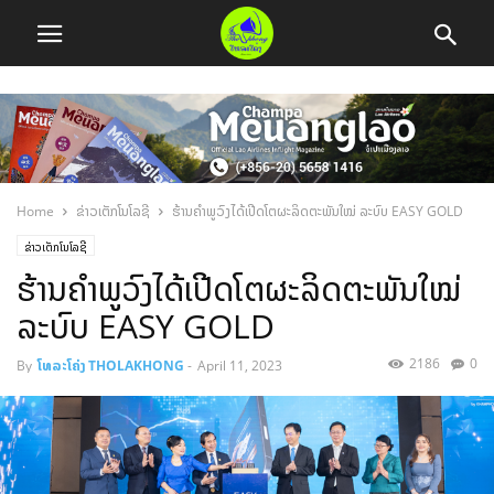
Home
ຂ່າວເຕັກໂນໂລຊີ
ຮ້ານຄໍາພູວົງໄດ້ເປີດໂຕຜະລິດຕະພັນໃໝ່ ລະບົບ EASY GOLD
ຂ່າວເຕັກໂນໂລຊີ
ຮ້ານຄໍາພູວົງໄດ້ເປີດໂຕຜະລິດຕະພັນໃໝ່
ລະບົບ EASY GOLD
2186
0
By
ໂທລະໂຄ່ງ THOLAKHONG
-
April 11, 2023