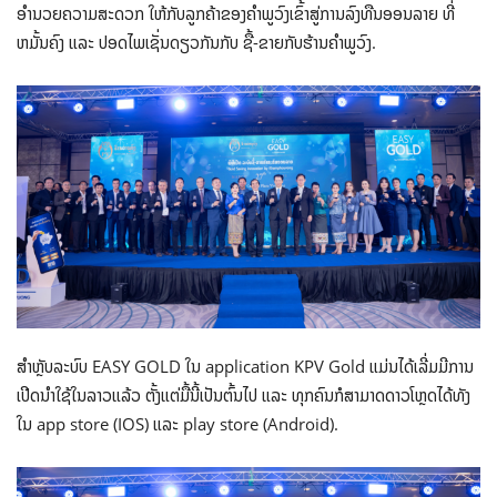
ອໍານວຍຄວາມສະດວກ ໃຫ້ກັບລູກຄ້າຂອງຄໍາພູວົງເຂົ້າສູ່ການລົງທືນອອນລາຍ ທີ່
ຫມັ້ນຄົງ ແລະ ປອດໄພເຊັ່ນດຽວກັນກັບ ຊື້-ຂາຍກັບຮ້ານຄໍາພູວົງ.
ສຳຫຼັບລະບົບ EASY GOLD ໃນ application KPV Gold ແມ່ນໄດ້ເລີ່ມມີການ
ເປີດນໍາໃຊ້ໃນລາວແລ້ວ ຕັ້ງແຕ່ມື້ນີ້ເປັນຕົ້ນໄປ ແລະ ທຸກຄົນກໍສາມາດດາວໂຫຼດໄດ້ທັງ
ໃນ app store (IOS) ແລະ play store (Android).