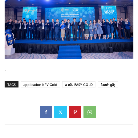
.
TAGS
application KPV Gold
ລະບົບ EASY GOLD
ຮ້ານຄໍາພູວົງ