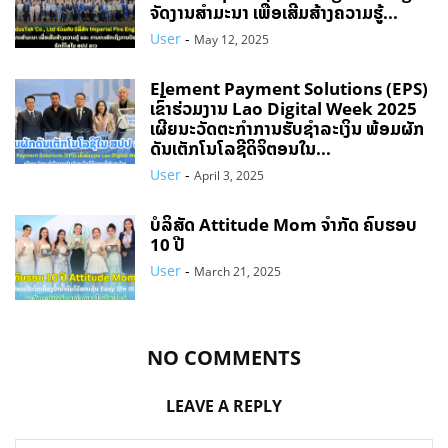
ຈັດງານສຳມະນາ ເພື່ອເສີມສ້າງຄວາມຮູ້...
User
-
May 12, 2025
Element Payment Solutions (EPS)
ເຂົ້າຮ່ວມງານ Lao Digital Week 2025
ເຜີຍນະວັດຕະກຳການຮັບຊຳລະເງິນ ພ້ອມຜັກ
ດັນເຕັກໂນໂລຊີດິຈິຕອນໃນ...
User
-
April 3, 2025
ບໍລິສັດ Attitude Mom ຈຳກັດ ຄົບຮອບ
10 ປີ
User
-
March 21, 2025
NO COMMENTS
LEAVE A REPLY