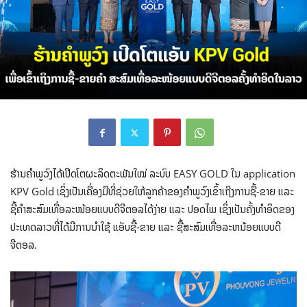
ຮ້ານຄໍາພູວົງໄດ້ເປີດໂຕຜະລິດຕະພັນໃໝ່ ລະບົບ EASY GOLD ໃນ application
KPV Gold ເຊິ່ງເປັນເຄື່ອງມືທີ່ຊ່ວຍໃຫ້ລູກຄ້າຂອງຄໍາພູວົງເຂົ້າເຖີງການຊື້-ຂາຍ ແລະ
ຊື້ຄໍາສະສົມເທື່ອລະໜ້ອຍແບບດີຈີຕອລໄດ້ງ່າຍ ແລະ ປອດໄພ ເຊິ່ງເປັນຄັ້ງທໍາອິດຂອງ
ປະເທດລາວທີ່ໄດ້ມີການນໍາໃຊ້ ແອັບຊື້-ຂາຍ ແລະ ຊື້ສະສົມເທື່ອລະຫນ້ອຍແບບດີ
ຈີຕອລ.