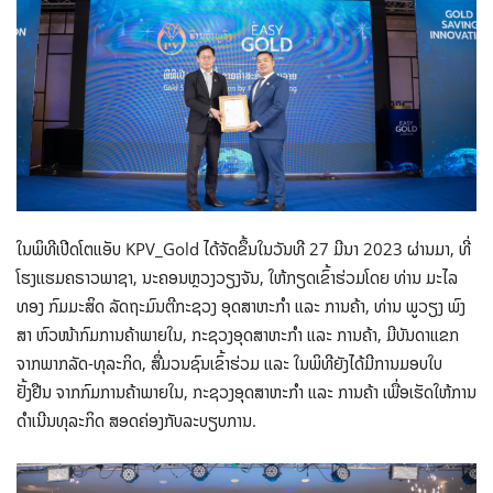
ໃນພິທີເປີດໂຕແອັບ KPV_Gold ໄດ້ຈັດຂຶ້ນໃນວັນທີ 27 ມີນາ 2023 ຜ່ານມາ, ທີ່
ໂຮງແຮມຄຣາວພາຊາ, ນະຄອນຫຼວງວຽງຈັນ, ໃຫ້ກຽດເຂົ້າຮ່ວມໂດຍ ທ່ານ ມະໄລ
ທອງ ກົມມະສິດ ລັດຖະມົນຕີກະຊວງ ອຸດສາຫະກໍາ ແລະ ການຄ້າ, ທ່ານ ພູວຽງ ພົງ
ສາ ຫົວໜ້າກົມການຄ້າພາຍໃນ, ກະຊວງອຸດສາຫະກໍາ ແລະ ການຄ້າ, ມີບັນດາແຂກ
ຈາກພາກລັດ-ທຸລະກິດ, ສື່ມວນຊົນເຂົ້າຮ່ວມ ແລະ ໃນພິທີຍັງໄດ້ມີການມອບໃບ
ຢັ້ງຢືນ ຈາກກົມການຄ້າພາຍໃນ, ກະຊວງອຸດສາຫະກໍາ ແລະ ການຄ້າ ເພື່ອເຮັດໃຫ້ການ
ດໍາເນີນທຸລະກິດ ສອດຄ່ອງກັບລະບຽບການ.