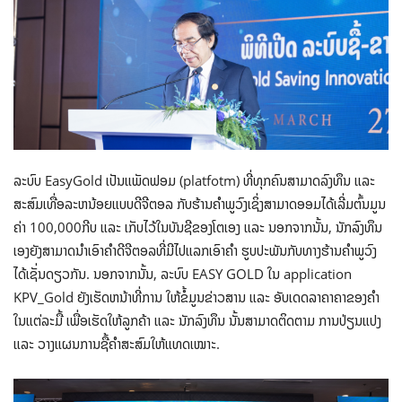
ລະບົບ EasyGold ເປັນແພັດຟອມ (platfotm) ທີ່ທຸກຄົນສາມາດລົງທຶນ ແລະ
ສະສົມເທື່ອລະຫນ້ອຍແບບດີຈີຕອລ ກັບຮ້ານຄໍາພູວົງເຊິ່ງສາມາດອອມໄດ້ເລີ່ມຕົ້ນມູນ
ຄ່າ 100,000ກີບ ແລະ ເກັບໄວ້ໃນບັນຊີຂອງໂຕເອງ ແລະ ນອກຈາກນັ້ນ, ນັກລົງທຶນ
ເອງຍັງສາມາດນໍາເອົາຄໍາດີຈີຕອລທີ່ມີໄປແລກເອົາຄໍາ ຮູບປະພັນກັບທາງຮ້ານຄໍາພູວົງ
ໄດ້ເຊັ່ນດຽວກັນ. ນອກຈາກນັ້ນ, ລະບົບ EASY GOLD ໃນ application
KPV_Gold ຍັງເຮັດຫນ້າທີ່ການ ໃຫ້ຂໍ້ມູນຂ່າວສານ ແລະ ອັບເດດລາຄາຄາຂອງຄໍາ
ໃນແຕ່ລະມື້ ເພື່ອເຮັດໃຫ້ລູກຄ້າ ແລະ ນັກລົງທຶນ ນັ້ນສາມາດຕິດຕາມ ການປ່ຽນແປງ
ແລະ ວາງແຜນການຊື້ຄໍາສະສົມໃຫ້ແທດເໝາະ.