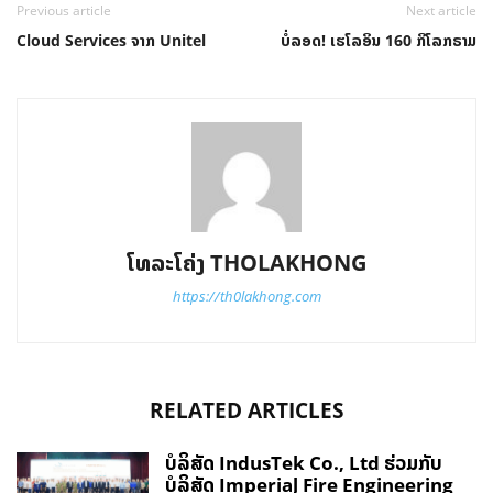
Previous article
Next article
Cloud Services ຈາກ Unitel
ບໍ່ລອດ! ເຮໂລອິນ 160 ກິໂລກຣາມ
ໂທລະໂຄ່ງ THOLAKHONG
https://th0lakhong.com
RELATED ARTICLES
ບໍລິສັດ IndusTek Co., Ltd ຮ່ວມກັບ
ບໍລິສັດ Imperial Fire Engineering