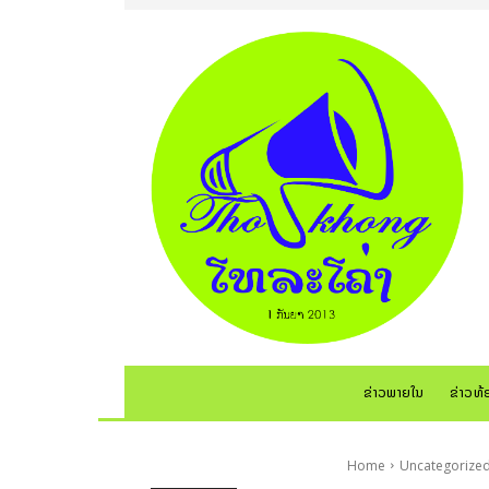
ຂ່າວພາຍໃນ
ຂ່າວທ້
Home
Uncategorize