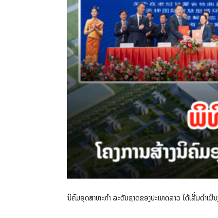
ນິຄົມອຸດສາຫະກໍາ ລະດັບຊາດຂອງປະເທດລາວ ໄດ້ເລີ່ມດໍາເນີ