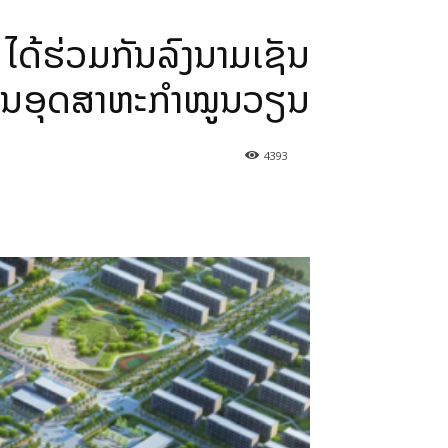
 ໄດ້ຮ່ວມກັນລົງນາມເຊັນ
ການອຸດສາຫະກໍາໝູນວຽນ
4393