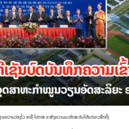
ນງານຄວາມວ່ອງໄວ ອາຊີ-ໂປຕາສ ຈະສ້າງຄວາມມະຫັດສະຈັນໃຫ້ແກ່ລາວອີກຄັ້ງ