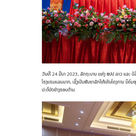
ວັນທີ 24 ມີນາ 2023, ລັດຖະບານ ແຫ່ງ ສປປ ລາວ ແລະ ບໍລິສັ
ໂຮງແຮມແລນມາກ, ເຊິ່ງເປັນສັນຍາລັກໃຫ້ເຫັນໂຄງການ ນິຄົມອຸ
ປະຕິບັດຢ່າງຮອບດ້ານ.