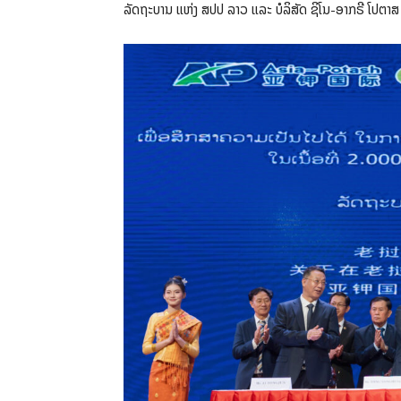
ລັດຖະບານ ແຫ່ງ ສປປ ລາວ ແລະ ບໍລິສັດ ຊິໂນ-ອາກຣີ ໂປຕາສ 