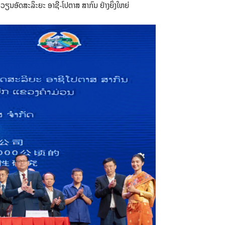
ນວຽນອັດສະລິະຍະ ອາຊີ-ໂປຕາສ ສາກົນ ຢ່າງຍິ່ງໃຫຍ່