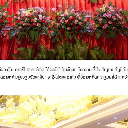
ດ ຊິໂນ-ອາກຣີໂປຕາສ ຈໍາກັດ ໄດ້ຈັດພິທິເຊັນບົດບັນທຶກຄວາມເຂົ້າໃຈ “ໂຄງການສ້າງນິຄົ
ດສາຫະກໍາໝູນວຽນອັດສະລິຍະ ອາຊີ-ໂປຕາສ ສາກົນ ທີ່ວິສາຫະກິດກະກຽມມາໄດ້ 1 ກວ່າປີນັ້