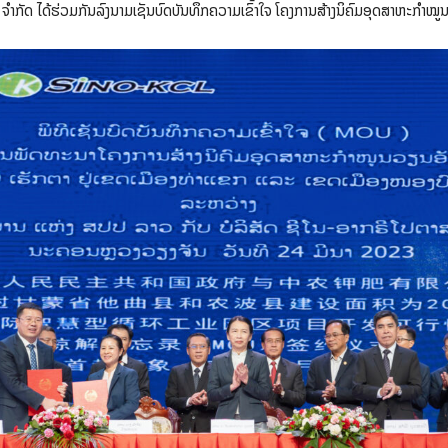
ຈໍາກັດ ໄດ້ຮ່ວມກັນລົງນາມເຊັນບົດບັນທຶກຄວາມເຂົ້າໃຈ ໂຄງການສ້າງນິຄົມອຸດສາຫະກໍາໝູ