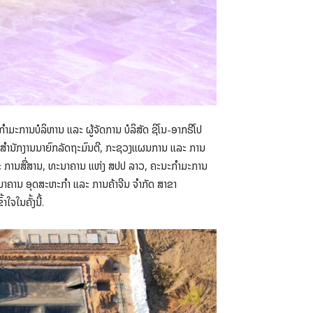
ະການບໍລິຫານ ແລະ ຜູ້ຈັດການ ບໍລິສັດ ຊິໂນ-ອາກຣີໂປ
າວ, ສໍານັກງານນາຍົກລັດຖະມົນຕີ, ກະຊວງແຜນການ ແລະ ການ
ລະ ການສື່ສານ, ທະນາຄານ ແຫ່ງ ສປປ ລາວ, ຄະນະກໍາມະການ
ນາຄານ ອຸດສະຫະກໍາ ແລະ ການຄ້າຈີນ ຈຳກັດ ສາຂາ
ຈໃນຄັ້ງນີ້.