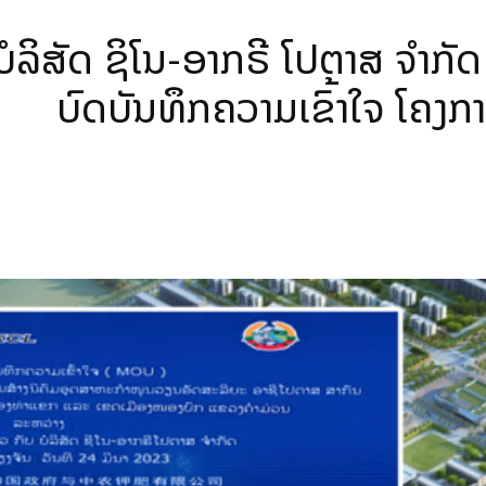
ລິສັດ ຊິໂນ-ອາກຣີ ໂປຕາສ ຈໍາກັດ
ບົດບັນທຶກຄວາມເຂົ້າໃຈ ໂຄງ