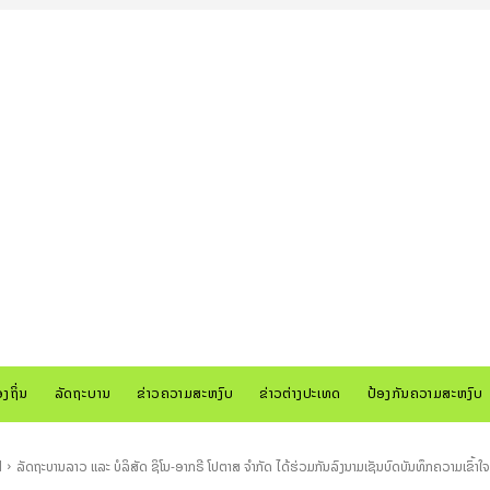
ອງຖິ່ນ
ລັດຖະບານ
ຂ່າວຄວາມສະຫງົບ
ຂ່າວຕ່າງປະເທດ
ປ້ອງກັນຄວາມສະຫງົບ
d
ລັດຖະບານລາວ ແລະ ບໍລິສັດ ຊິໂນ-ອາກຣີ ໂປຕາສ ຈໍາກັດ ໄດ້ຮ່ວມກັນລົງນາມເຊັນບົດບັນທຶກຄວາມເຂົ້