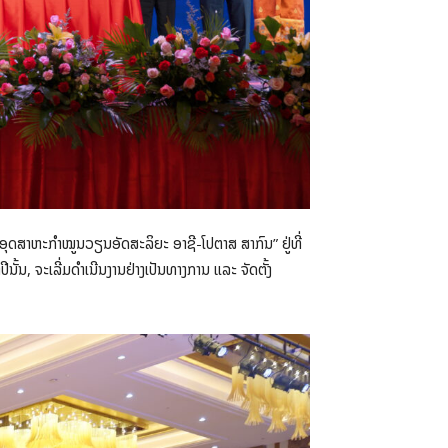
ມອຸດສາຫະກໍາໝູນວຽນອັດສະລິຍະ ອາຊີ-ໂປຕາສ ສາກົນ” ຢູ່ທີ່
ນ, ຈະເລີ່ມດໍາເນີນງານຢ່າງເປັນທາງການ ແລະ ຈັດຕັ້ງ