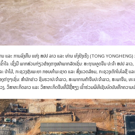
ການ ແລະ ການລົງທຶນ ແຫ່ງ ສປປ ລາວ ແລະ ທ່ານ ທົງຢົງເຮິງ (TONG YONGHENG) ກໍາມ
ເຂົ້າໃຈ. ເຊິ່ງມີ ພາກສ່ວນກ່ຽວຂ້ອງຕາງໜ້າພາກລັດເຊັ່ນ: ສະຖານທູດຈີນ ປະຈໍາ ສປປ ລ
ແລະ ປ່າໄມ້, ກະຊວງຊັບພະຍາ ກອນທໍາມະຊາດ ແລະ ສິ່ງແວດລ້ອມ, ກະຊວງເຕັກໂນໂລຊີ ແ
່າງໆເຊັ່ນ: ສໍານັກຂ່າວ ຊິນຮວາປະຈໍາລາວ, ສະພາການຄ້າຈີນປະຈໍາລາວ, ສະພາຈີນ, ທະ
ວິສາຫະກິດລາວ ແລະ ວິສາຫະກິດຈີນທີ່ມີຊື່ສຽງ ເຂົ້າຮ່ວມພິທິເຊັນບົດບັນທຶກຄວາມເຂົ້າໃ