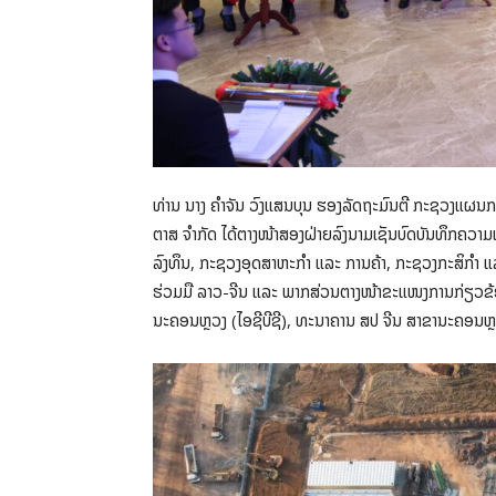
ທ່ານ ນາງ ຄໍາຈັນ ວົງແສນບຸນ ຮອງລັດຖະມົນຕີ ກະຊວງແຜນ
ຕາສ ຈໍາກັດ ໄດ້ຕາງໜ້າສອງຝ່າຍລົງນາມເຊັນບົດບັນທຶກຄວາມ
ລົງທຶນ, ກະຊວງອຸດສາຫະກໍາ ແລະ ການຄ້າ, ກະຊວງກະສິກໍາ 
ຮ່ວມມື ລາວ-ຈີນ ແລະ ພາກສ່ວນຕາງໜ້າຂະແໜງການກ່ຽວຂ້ອງຕ
ນະຄອນຫຼວງ (ໄອຊີບີຊີ), ທະນາຄານ ສປ ຈີນ ສາຂານະຄອນຫຼວງ, 