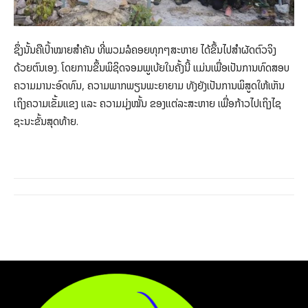
ຊຶ່ງນັ້ນຄືເປົ້າໝາຍສຳຄັນ ທີ່ພວມລໍຄອຍທຸກໆສະຫາຍ ໄດ້ຂຶ້ນໄປສຳຜັດຕົວຈິງ
ດ້ວຍຕົນເອງ. ໂດຍການຂຶ້ນພິຊິດຈອມພູເບ້ຍໃນຄັ້ງນີ້ ແມ່ນເພື່ອເປັນການທົດສອບ
ຄວາມມານະອົດທົນ, ຄວາມພາກພຽນພະຍາຍາມ ທັງຍັງເປັນການພິສູດໃຫ້ເຫັນ
ເຖິງຄວາມເຂັ້ມແຂງ ແລະ ຄວາມມຸ່ງໝັ້ນ ຂອງແຕ່ລະສະຫາຍ ເພື່ອກ້າວໄປເຖິງໄຊ
ຊະນະຂັ້ນສຸດທ້າຍ.