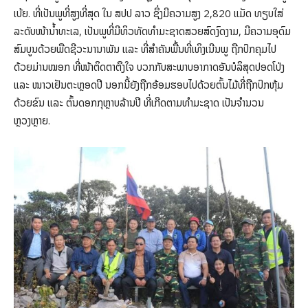
ເບ້ຍ. ທີ່ເປັນພູທີ່ສູງທີ່ສຸດ ໃນ ສປປ ລາວ ຊຶ່ງມີຄວາມສູງ 2,820 ແມັດ ທຽບໃສ່
ລະດັບໜ້ານໍ້າທະເລ, ເປັນພູທີ່ມີທິວທັດທຳມະຊາດສວຍສົດງົດງາມ, ມີຄວາມອຸດົມ
ສົມບູນດ້ວຍພືດຊີວະນານາພັນ ແລະ ທີ່ສໍາຄັນພື້ນທີ່ເທິງເນີນພູ ຖືກປົກຄຸມໄປ
ດ້ວຍມ່ານໝອກ ທີ່ໜ້າຕິດຕາຕຶງໃຈ ບວກກັບສະພາບອາກາດອັນບໍລິສຸດປອດໂປ່ງ
ແລະ ໜາວເຢັນຕະຫຼອດປີ ນອກນີ້ຍັງຖືກອ້ອມຮອບໄປດ້ວຍຕົ້ນໄມ້ທີ່ຖືກປົກຫຸ້ມ
ດ້ວຍຂົນ ແລະ ຕົ້ນດອກກຸຫຼາບລ້ານປີ ທີ່ເກີດຕາມທຳມະຊາດ ເປັນຈໍານວນ
ຫຼວງຫຼາຍ.