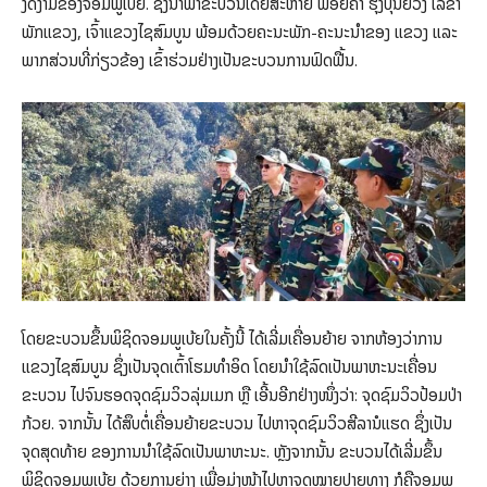
ງົດງາມຂອງຈອມພູເບ້ຍ. ຊຶ່ງນໍາພາຂະບວນໂດຍສະຫາຍ ພອຍຄຳ ຮຸ່ງບຸນຍວງ ເລຂາ
ພັກແຂວງ, ເຈົ້າແຂວງໄຊສົມບູນ ພ້ອມດ້ວຍຄະນະພັກ-ຄະນະນຳຂອງ ແຂວງ ແລະ
ພາກສ່ວນທີ່ກ່ຽວຂ້ອງ ເຂົ້າຮ່ວມຢ່າງເປັນຂະບວນການຟົດຟື້ນ.
ໂດຍຂະບວນຂຶ້ນພິຊິດຈອມພູເບ້ຍໃນຄັ້ງນີ້ ໄດ້ເລີ່ມເຄື່ອນຍ້າຍ ຈາກຫ້ອງວ່າການ
ແຂວງໄຊສົມບູນ ຊຶ່ງເປັນຈຸດເຕົ້າໂຮມທຳອິດ ໂດຍນຳໃຊ້ລົດເປັນພາຫະນະເຄື່ອນ
ຂະບວນ ໄປຈົນຮອດຈຸດຊົມວິວລຸ່ມເມກ ຫຼື ເອີ້ນອີກຢ່າງໜຶ່ງວ່າ: ຈຸດຊົມວິວປ້ອມປ່າ
ກ້ວຍ. ຈາກນັ້ນ ໄດ້ສຶບຕໍ່ເຄື່ອນຍ້າຍຂະບວນ ໄປຫາຈຸດຊົມວິວສີລານໍແຮດ ຊຶ່ງເປັນ
ຈຸດສຸດທ້າຍ ຂອງການນຳໃຊ້ລົດເປັນພາຫະນະ. ຫຼັງຈາກນັ້ນ ຂະບວນໄດ້ເລີ່ມຂຶ້ນ
ພິຊິດຈອມພູເບ້ຍ ດ້ວຍການຍ່າງ ເພື່ອມຸ່ງໜ້າໄປຫາຈຸດໝາຍປາຍທາງ ກໍຄືຈອມພູ