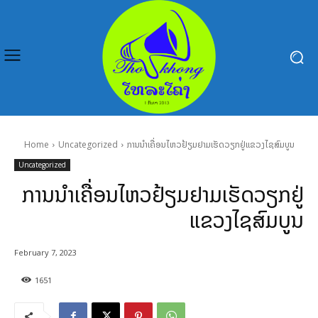
Home
Uncategorized
ການນຳເຄື່ອນໄຫວຢ້ຽມຢາມເຮັດວຽກຢູ່ແຂວງໄຊສົມບູນ
Uncategorized
ການນຳເຄື່ອນໄຫວຢ້ຽມຢາມເຮັດວຽກຢູ່
ແຂວງໄຊສົມບູນ
February 7, 2023
1651