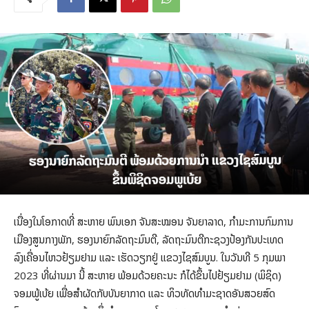
ເນື່ອງໃນໂອກາດທີ່ ສະຫາຍ ພົນເອກ ຈັນສະໝອນ ຈັນຍາລາດ, ກຳມະການກົມການ
ເມືອງສູນກາງພັກ, ຮອງນາຍົກລັດຖະມົນຕີ, ລັດຖະມົນຕີກະຊວງປ້ອງກັນປະເທດ
ລົງເຄື່ອນໄຫວຢ້ຽມຢາມ ແລະ ເຮັດວຽກຢູ່ ແຂວງໄຊສົມບູນ. ໃນວັນທີ 5 ກຸມພາ
2023 ທີ່ຜ່ານມາ ນີ້ ສະຫາຍ ພ້ອມດ້ວຍຄະນະ ກໍໄດ້ຂຶ້ນໄປຢ້ຽມຢາມ (ພິຊິດ)
ຈອມພູ້ເບ້ຍ ເພື່ອສຳຜັດກັບບັນຍາກາດ ແລະ ທິວທັດທໍາມະຊາດອັນສວຍສົດ