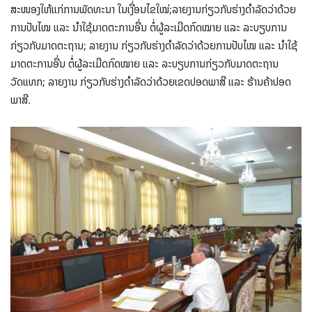
ສະໜອງໃຫ້ແກ່ການພັດທະນາ ໃນເງື່ອນໄຂໃໝ່;ລາຍງານກ່ຽວກັບຮ່າງດຳລັດວ່າດ້ວຍ
ການປັບໄໝ ແລະ ນຳໃຊ້ມາດຕະການອື່ນ ຕໍ່ຜູ້ລະເມີດກົດໝາຍ ແລະ ລະບຽບການ
ກ່ຽວກັບມາດຕະຖານ; ລາຍງານ ກ່ຽວກັບຮ່າງດຳລັດວ່າດ້ວຍການປັບໄໝ ແລະ ນຳໃຊ້
ມາດຕະການອື່ນ ຕໍ່ຜູ້ລະເມີດກົດໝາຍ ແລະ ລະບຽບການກ່ຽວກັບມາດຕະຖານ
ວັດແທກ; ລາຍງານ ກ່ຽວກັບຮ່າງດຳລັດວ່າດ້ວຍເຂດປອດພາສີ ແລະ ຮ້ານຄ້າປອດ
ພາສີ.