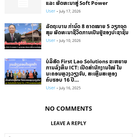
ແລະ ພັດທະນາສູ່ Soft Power
User
-
July 17, 2026
ລັດຖະບານ ກຳນົດ 8 ຄາດໝາຍ 5 ວຽກຈຸດ
ສຸມ ພັດທະນາຊີວິດການເປັນຢູ່ຂອງປະຊາຊົນ
User
-
July 10, 2026
ບໍລິສັດ First Lao Solutions ຂະຫຍາຍ
ການລົງທຶນ ICT: ເປີດສຳນັກງານໃໝ່ ໃນ
ນະຄອນຫຼວງວຽງຈັນ, ສະເຫຼີມສະຫຼອງ
ຄົບຮອບ 16 ປີ...
User
-
July 16, 2025
NO COMMENTS
LEAVE A REPLY