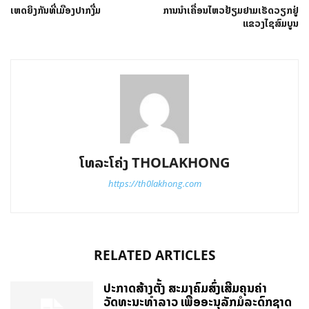
ເຫດຍິງກັນທີ່ເມືອງປາກງື່ມ
ການນຳເຄື່ອນໄຫວຢ້ຽມຢາມເຮັດວຽກຢູ່
ແຂວງໄຊສົມບູນ
ໂທລະໂຄ່ງ THOLAKHONG
https://th0lakhong.com
RELATED ARTICLES
ປະກາດສ້າງຕັ້ງ ສະມາຄົມສົ່ງເສີມຄຸນຄ່າ
ວັດທະນະທຳລາວ ເພື່ອອະນຸລັກມໍລະດົກຊາດ