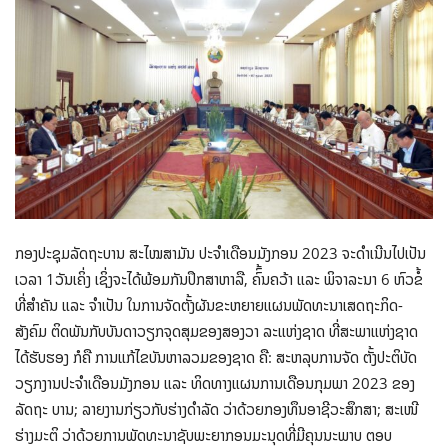
ກອງປະຊຸມລັດຖະບານ ສະໄໝສາມັນ ປະຈຳເດືອນມັງກອນ 2023 ຈະດໍາເນີນໄປເປັນ
ເວລາ 1ວັນເຄິ່ງ ເຊິ່ງຈະໄດ້ພ້ອມກັນປຶກສາຫາລື, ຄົົ້ນຄວ້າ ແລະ ພິຈາລະນາ 6 ຫົວຂໍ້
ທີ່ສໍາຄັນ ແລະ ຈຳເປັນ ໃນການຈັດຕັ້ງຜັນຂະຫຍາຍແຜນພັດທະນາເສດຖະກິດ-
ສັງຄົມ ຕິດພັນກັບບັນດາວຽກຈຸດສຸມຂອງສອງວາ ລະແຫ່ງຊາດ ທີ່ສະພາແຫ່ງຊາດ
ໄດ້ຮັບຮອງ ກໍຄື ການແກ້ໄຂບັນຫາລວມຂອງຊາດ ຄື: ສະຫລຸບການຈັດ ຕັ້ງປະຕິບັດ
ວຽກງານປະຈຳເດືອນມັງກອນ ແລະ ທິດທາງແຜນການເດືອນກຸມພາ 2023 ຂອງ
ລັດຖະ ບານ; ລາຍງານກ່ຽວກັບຮ່າງດຳລັດ ວ່າດ້ວຍກອງທຶນອາຊີວະສຶກສາ; ສະເໜີ
ຮ່າງມະຕິ ວ່າດ້ວຍການພັດທະນາຊັບພະຍາກອນມະນຸດທີ່ມີຄຸນນະພາບ ຕອບ