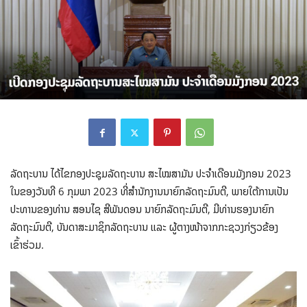
ລັດຖະບານ ໄດ້ໄຂກອງປະຊຸມລັດຖະບານ ສະໄໝສາມັນ ປະຈຳເດືອນມັງກອນ 2023
ໃນຂອງວັນທີ 6 ກຸມພາ 2023 ທີ່ສຳນັກງານນາຍົກລັດຖະມົນຕີ, ພາຍໃຕ້ການເປັນ
ປະທານຂອງທ່ານ ສອນໄຊ ສີພັນດອນ ນາຍົກລັດຖະມົນຕີ, ມີທ່ານຮອງນາຍົກ
ລັດຖະມົນຕີ, ບັນດາສະມາຊິກລັດຖະບານ ແລະ ຜູ້ຕາງໜ້າຈາກກະຊວງກ່ຽວຂ້ອງ
ເຂົ້າຮ່ວມ.