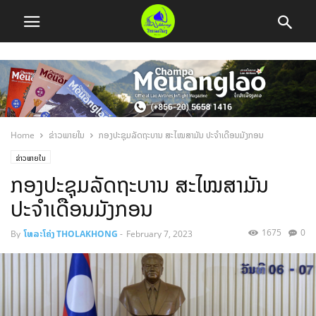
Home
ຂ່າວພາຍໃນ
ກອງປະຊຸມລັດຖະບານ ສະໄໝສາມັນ ປະຈຳເດືອນມັງກອນ
ຂ່າວພາຍໃນ
ກອງປະຊຸມລັດຖະບານ ສະໄໝສາມັນ
ປະຈຳເດືອນມັງກອນ
1675
0
By
ໂທລະໂຄ່ງ THOLAKHONG
-
February 7, 2023