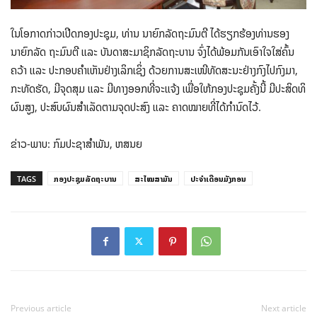
ໃນໂອກາດກ່າວເປີດກອງປະຊຸມ, ທ່ານ ນາຍົກລັດຖະມົນຕີ ໄດ້ຮຽກຮ້ອງທ່ານຮອງ
ນາຍົກລັດ ຖະມົນຕີ ແລະ ບັນດາສະມາຊິກລັດຖະບານ ຈົ່ງໄດ້ພ້ອມກັນເອົາໃຈໃສ່ຄົ້ນ
ຄວ້າ ແລະ ປະກອບຄໍາເຫັນຢ່າງເລິກເຊິ່ງ ດ້ວຍການສະເໜີທັດສະນະຢ່າງກົງໄປກົງມາ,
ກະທັດຮັດ, ມີຈຸດສຸມ ແລະ ມີທາງອອກທີ່ຈະແຈ້ງ ເພື່ອໃຫ້ກອງປະຊຸມຄັ້ງນີ້ ມີປະສິດທິ
ຜົນສູງ, ປະສົບຜົນສຳເລັດຕາມຈຸດປະສົງ ແລະ ຄາດໝາຍທີ່ໄດ້ກໍານົດໄວ້.
ຂ່າວ-ພາບ: ກົມປະຊາສໍາພັນ, ຫສນຍ
TAGS
ກອງປະຊຸມລັດຖະບານ
ສະໄໝສາມັນ
ປະຈຳເດືອນມັງກອນ
Previous article
Next article