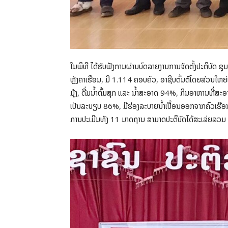
ໃນພິທີ ໄດ້ຮັບຟັງການຜ່ານບົດລາຍງານການຈັດຕັ້ງປະຕິບັດ ຊຸມ
ຫຼັງຄາເຮືອນ, ມີ 1.114 ຄອບຄົວ, ອາຊີບຕົ້ນຕໍໂດຍສ່ວນໃຫ
ມຸ້ງ, ດື່ມນໍ້າຕົ້ມສຸກ ແລະ ນໍ້າສະອາດ 94%, ກິນອາຫານທີ່ສ
ເປັນລະບຽບ 86%, ມີຮ່ອງລະບາຍນໍ້າເປື້ອນອອກຈາກຄົວເຮື
ການປະເມີນທັງ 11 ມາດຖານ ສາມາດປະຕິບັດໄດ້ສະເລ່ຍລວ