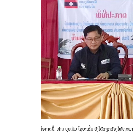
ໂອກາດນີ້, ທ່ານ ບຸນເນັມ ໄຊຍະເສັ້ມ ຍັງໄດ້ຮຽກຮ້ອງໃຫ້ທ