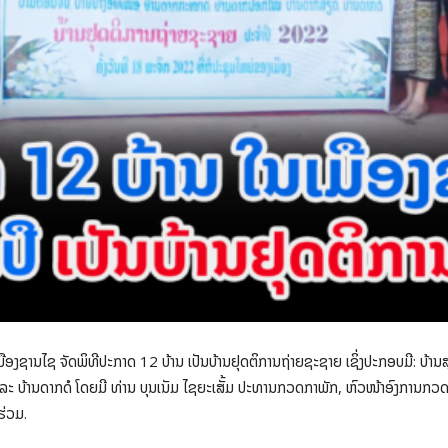
ເມືອງຊານໄຊ ຈັດພິທີປະກາດ 12 ບ້ານ ເປັນບ້ານຢຸດຕິການຖ່າຍຊະຊາຍ ເຊິ່ງປະກອບມີ: ບ້
ະ ບ້ານດາກດໍ ໂດຍມີ ທ່ານ ບຸນເນັມ ໄຊຍະເສັ້ມ ປະທານກວດກາພັກ, ຫົວໜ້າອົງການກວດ
ຮ່ວມ.