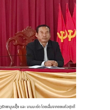
ງຮັກສາມູນເຊື້ອ ແລະ ນາມມະຍົດ ໂດຍເລີ່ມຈາກຄອບຄົວຢຸດຕິ