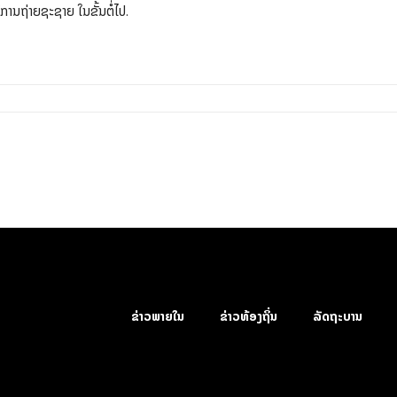
ານຖ່າຍຊະຊາຍ ໃນຂັ້ນຕໍ່ໄປ.
ຂ່າວພາຍໃນ
ຂ່າວທ້ອງຖິ່ນ
ລັດຖະບານ