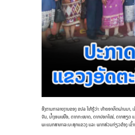
ອີງຕາມກາລາຍງານຂອງ ຂປລ ໃຫ້ຮູ້ວ່າ: ທ້າຍອາທິດຜ່ານມາ, 
ຈັນ, ນໍ້າງອນເໜືອ, ດາກກະໜາດ, ດາກປອກໃໝ່, ດາກສຽດ ແລ
ພະແນກສາທາລະນະສຸກແຂວງ ແລະ ພາກສ່ວນກ່ຽວຂ້ອງ ເຂົ້າ