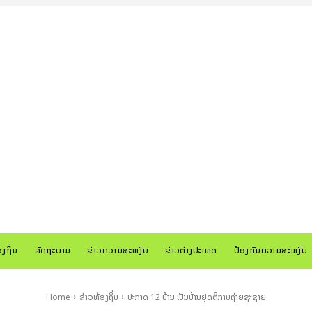
ອງຖິ່ນ
ລັດຖະບານ
ຂ່າວຄວາມສະຫງົບ
ຂ່າວຕ່າງປະເທດ
ປ້ອງກັນຄວາມສະຫງົບ
Home
ຂ່າວທ້ອງຖິ່ນ
ປະກາດ 12 ບ້ານ ເປັນບ້ານຢຸດຕິການຖ່າຍຊະຊາຍ