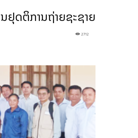
້ານຢຸດຕິການຖ່າຍຊະຊາຍ
2712