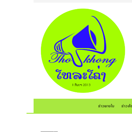
ຂ່າວພາຍໃນ
ຂ່າວທ້