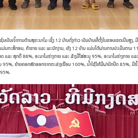
ຊົນເປັນເຈົ້າການດ້ານສຸຂະນາໄມ ເຊິ່ງ 12 ບ້ານດັ່ງກ່າວ ເປັນບ້ານທີ່ຕັ້ງໃນຂອບເຂດເນີນສ
ຍ່ແມ່ນກະສິກອນ, ຄ້າຂາຍ ແລະ ພະນັກງານ, ທັງ 12 ບ້ານ ແມ່ນໄດ້ຜ່ານການປະເມີນຕາມ 
ະອາດ ແລະ ສຸກດີ 88%, ອະນາໄມຮ່າງກາຍ ແລະ ລ້າງມືໃສ່ສະບູ 95%, ອະນາໄມຮ່າງກາຍ ແລະ ທີ່
ອນ 95%, ຍ້າຍຄອກສັດອອກຈາກຕະລ່າງເຮືອນ 100%, ນ້ຳໃຊ້ໃຫ້ມີຝາປົກປິດ 85%, ມີຮ
ມ 95%.