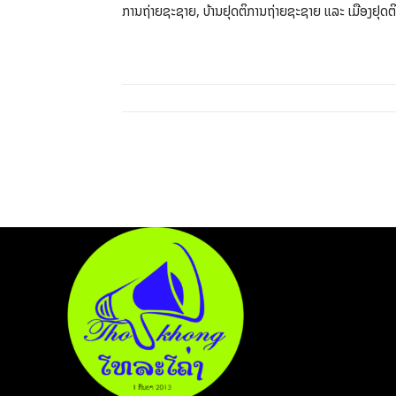
ການຖ່າຍຊະຊາຍ, ບ້ານຢຸດຕິການຖ່າຍຊະຊາຍ ແລະ ເມືອງຢຸດຕິກ