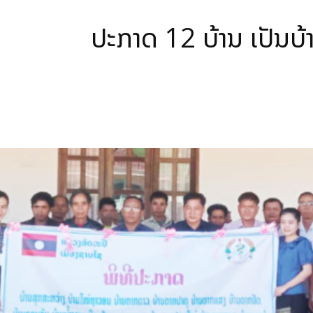
ປະກາດ 12 ບ້ານ ເປັນບ