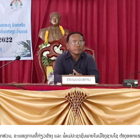
ຸກພາກສ່ວນ, ຂະແໜງການທີ່ກ່ຽວຂ້ອງ ແລະ ພໍ່ແມ່ປະຊາຊົນພາຍໃນເມືອງຊານໄຊ ຕ້ອງອອກແຮ