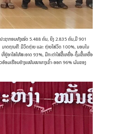
ູງ, ມີປະຊາກອນທັງໝົດ 5.488 ຄົນ, ຍິງ 2.835 ຄົນ,ມີ 901
11 ມາດຖານຄື: ມີວິດຖ່າຍ ແລະ ຖ່າຍໃສ່ວິດ 100%, ນອນໃນ
ຢູ່ອາໃສໃຫ້ສະອາດ 93%, ມີກະຕ່າໃສ່ຂີ້ເຫຍື່ອ-ຖິ້ມຂີ້ເຫຍື່ອ
ົ້ວອ້ອມເຮືອນຢ່າງແໜ້ນໜາທາງເຂົ້າ-ອອກ 96% ຜົນຂອງ