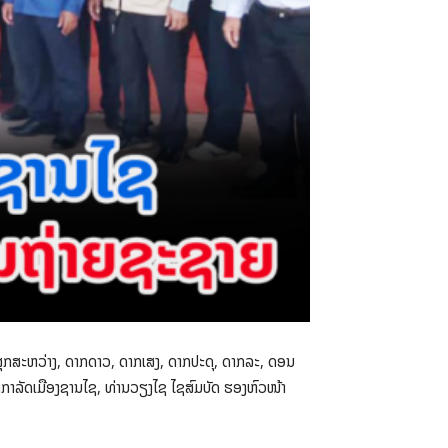
ານສຸກສະຫວ່າງ, ດາກດາວ, ດາກເສງ, ດາກປະດຸ, ດາກລະ, ດອນ
ກາລັດເມືອງຊານໄຊ, ທ່ານວຽງໄຊ ໄຊສົມບັດ ຮອງຫົວໜ້າ