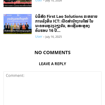
User
-
July 10, 2026
ບໍລິສັດ First Lao Solutions ຂະຫຍາຍ
ການລົງທຶນ ICT: ເປີດສຳນັກງານໃໝ່ ໃນ
ນະຄອນຫຼວງວຽງຈັນ, ສະເຫຼີມສະຫຼອງ
ຄົບຮອບ 16 ປີ...
User
-
July 16, 2025
NO COMMENTS
LEAVE A REPLY