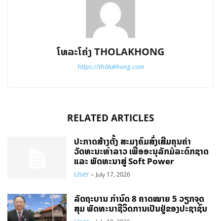
ໂທລະໂຄ່ງ THOLAKHONG
https://th0lakhong.com
RELATED ARTICLES
ປະກາດສ້າງຕັ້ງ ສະມາຄົມສົ່ງເສີມຄຸນຄ່າ
ວັດທະນະທຳລາວ ເພື່ອອະນຸລັກມໍລະດົກຊາດ
ແລະ ພັດທະນາສູ່ Soft Power
User
-
July 17, 2026
ລັດຖະບານ ກຳນົດ 8 ຄາດໝາຍ 5 ວຽກຈຸດ
ສຸມ ພັດທະນາຊີວິດການເປັນຢູ່ຂອງປະຊາຊົນ