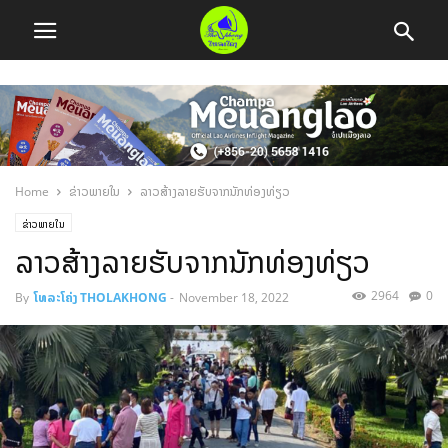
Home
ຂ່າວພາຍໃນ
ລາວສ້າງລາຍຮັບຈາກນັກທ່ອງທ່ຽວ
ຂ່າວພາຍໃນ
ລາວສ້າງລາຍຮັບຈາກນັກທ່ອງທ່ຽວ
2964
0
By
ໂທລະໂຄ່ງ THOLAKHONG
-
November 18, 2022