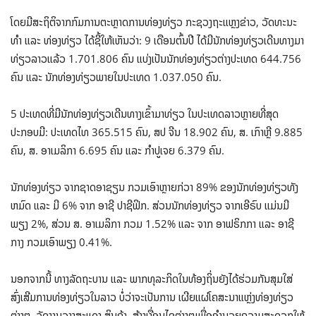
ໂດຍມີສະຖິຕິຈາກກົມການຕະຫຼາດການທ່ອງທ່ຽວ ກະຊວງຖະແຫຼງຂ່າວ, ວັດທະນະ
ທໍາ ແລະ ທ່ອງທ່ຽວ ໄດ້ຊີ້ໃຫ້ເຫັນວ່າ: 9 ເດືອນຕົ້ນປີ ໄດ້ມີນັກທ່ອງທ່ຽວເດີນທາງມາ
ທ່ຽວລາວແລ້ວ 1.701.806 ຄົນ ແບ່ງເປັນນັກທ່ອງທ່ຽວຕ່າງປະເທດ 644.756
ຄົນ ແລະ ນັກທ່ອງທ່ຽວພາຍໃນປະເທດ 1.037.050 ຄົນ.
5 ປະເທດທີ່ມີນັກທ່ອງທ່ຽວເດີນທາງເຂົ້າມາທ່ຽວ ໃນປະເທດລາວຫຼາຍທີ່ສຸດ
ປະກອບມີ: ປະເທດໄທ 365.515 ຄົນ, ສປ ຈີນ 18.902 ຄົນ, ສ. ເກົາຫຼີ 9.885
ຄົນ, ສ. ອາເມລິກາ 6.695 ຄົນ ແລະ ກໍາປູເຈຍ 6.379 ຄົນ.
ນັກທ່ອງທ່ຽວ ຈາກຊາດອາຊຽນ ກວມເອົາຫຼາຍກ່ວາ 89% ຂອງນັກທ່ອງທ່ຽວທັງ
ຫມົດ ແລະ ມີ 6% ຈາກ ອາຊີ ປາຊີຟິກ. ສ່ວນນັກທ່ອງທ່ຽວ ຈາກເອີຣົບ ແມ່ນມີ
ພຽງ 2%, ສ່ວນ ສ. ອາເມລິກາ ກວມ 1.52% ແລະ ຈາກ ອາຟຣິກກາ ແລະ ອາຊີ
ກາງ ກວມເອົາພຽງ 0.41%.
ນອກຈາກນີ້ ທາງລັດຖະບານ ແລະ ພາກທຸລະກິດໃນທ້ອງຖິ່ນຍັງໄດ້ຮ່ວມກັນສຸມໃສ່
ສົ່ງເສີມການທ່ອງທ່ຽວໃນລາວ ບໍ່ວ່າຈະເປັນການ ເຜີຍແຜ່ໂຄສະນາແຫຼ່ງທ່ອງທ່ຽວ
ຕ່າງໆ, ຈັດງານວາງສະແດງ ສິນຄ້າ, ສ້າງເງື່ອນໄຂຕ່າງໆເພື່ອອໍານວຍຄວາມສະດວກໃຫ້