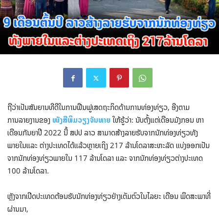
ຖືວ່າເປັນສັນຍານທີດີໃນການຟືນຟູເສດຖະກິດດ້ານການທ່ອງທ່ຽວ, ອີງຕາມ
ການລາຍງານຂອງ
ໜັງສືພິມວຽງຈັນທາຍ
ໃຫ້ຮູ້ວ່າ: ນັບຕັ້ງແຕ່ເດືອນມັງກອນ ຫາ
ເດືອນກັນຍາປີ 2022 ນີ້ ສປປ ລາວ ສາມາດສ້າງລາຍຮັບຈາກນັກທ່ອງທ່ຽວທັງ
ພາຍໃນແລະ ຕ່າງປະເທດໄດ້ແລ້ວຫຼາຍເຖິງ 217 ລ້ານໂດລາສະຫະລັດ ແບ່ງອອກເປັນ
ຈາກນັກທ່ອງທ່ຽວພາຍໃນ 117 ລ້ານໂດລາ ແລະ ຈາກນັກທ່ອງທ່ຽວຕ່າງປະເທດ
100 ລ້ານໂດລາ.
ຫຼັງຈາກເປີດປະເທດຕ້ອນຮັບນັກທ່ອງທ່ຽວຢ່າງເຕັມຕົວໃນໄລຍະ ເດືອນ ພຶດສະພາທີ່
ຜ່ານມາ,