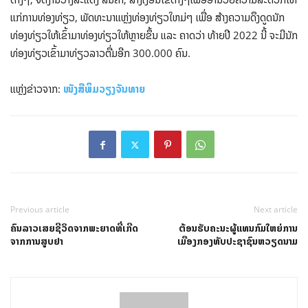
ແກ່ການທ່ອງທ່ຽວ, ພັດທະນາແຫຼ່ງທ່ອງທ່ຽວໃຫມ່ໆ ເພື່ອ ສ້າງຄວາມດຶງດູດນັກ
ທ່ອງທ່ຽວໃຫ້ເຂົ້າມາທ່ອງທ່ຽວໃຫ້ຫຼາຍຂຶ້ນ ແລະ ຄາດວ່າ ທ້າຍປີ 2022 ນີ້ ຈະມີນັກ
ທ່ອງທ່ຽວເຂົ້າມາທ່ຽວລາວຕື່ມອີກ 300.000 ຄົນ.
ແຫຼ່ງຂ່າວຈາກ:
ໜັງສືພິມວຽງຈັນທາຍ
Previous article
Next article
ຄົນລາວເສຍຊີວິດຈາກພະຍາດທີ່ເກີດ
ຕ້ອນຮັບຄະນະຜູ້ແທນກົມໃຫຍ່ການ
ຈາກການສູບຢາ
ເມືອງກອງທັບປະຊາຊົນຫວຽດນາມ