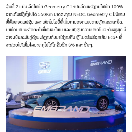
ລຸ້ນທີ່ 2 ແມ່ນ ລົດໄຟຟ້າ Geometry C ຈະເປັນລົດພະລັງງານໄຟຟ້າ 100%
ສາກເຕັມໜຶ່ງຄັ້ງໄປໄດ້ 550Km ມາດຕະຖານ NEDC. Geometry C ມີນີຍາມ
ທີ່ສືບທອດແຟຊັນ ແລະ ເທັກໂນໂລຍີ່ທີ່ເນັ້ນການອອກແບບຕາມຫຼັກເລຂາຄະນິດ.
ມາພ້ອມກັບນະວັດຕະກຳທີ່ທັນສະໃຫມ ແລະ ຟັງຊັນຄວາມປອດໄພລະດັບສູງສຸດ ບໍ່
ວ່າຈະເປັນລະບົບກູ້ດືງພະລັງງານກັບມາໃຊ້ງານຄືນ ຫຼື ໂມດຂັບຂີ່ສຸກເສີນ Eco+ ທີ່
ຈະຊ່ວຍໃຫ້ເພີ່ມໄລຍະທາງໄປໄດ້ໄກຂື້ນອີກ 8% ແລະ ອື່ນໆ.