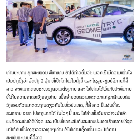
ທ່ານປະທານ ສຸກສະໝອນ ສີຫາເທບ ຍັງໄດ້ກ່າວຕື່ມວ່າ: ພວກເຮົາມີຄວາມໝັ້ນໃຈ
ເປັນຢ່າງຍີ່ງວ່າ ລົດທັງ 2 ລຸ້ນ ທີ່ເປີດໂຕໃໝ່ໃນຄັ້ງນີ້ ແລະ ໂຊລູມ-ສູນບໍລິການກີ້ລີ້
ລາວ ຈະສາມາດຕອບສະໜອງຄວາມຕ້ອງການ ແລະ ໃຫ້ທ່ານໄດ້ພົບກັບປະສົບການ
ທີ່ເກີນຄວາມຄາດຫວັງຂອງທ່ານ. ເພຶ່ອອຳນວຍຄວາມສະດວກແກ່ລູກຄ້າແບບຄົບ
ວົງຈອນດ້ວຍມາດຕະຖານດຽວກັນໃນທົ່ວປະເທດ, ກີ້ລີ້ ລາວ ມີແຜ່ນທີ່ຈະ
ຂະຫຍາຍ ສາຂາ ໄປທາງພາກໃຕ້ ໃນໄວໆນີ້ ແລະ ໃຫ້ຄໍາໝັ້ນສັນຍາວ່າຈະນຳເອົາ
ຜະລິດຕະພັນທີດີທີ່ສຸດ ແລະ ເປັນທີ່ເໝາະສົມກັບສະພາບປະເທດເຮົາຫລາຍທີ່ສຸດ
ມາໃຫ້ກັບພີ້ນ້ອງຊາວລາວທຸກໆທ່ານ ຂໍໃຫ້ທ່ານເຊື້ອໝັ້ນ ແລະ ໃຫ້ການ
ສະໜັບສະໜູນກີ້ລີ້ລາວ.