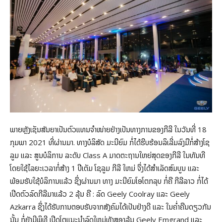
ພາຍຫຼັງເຊັນສັນຍາເປັນຕົວແທນຈຳໜ່າຍຢ່າງເປັນທາງການຂອງກີລີ ໃນວັນທີ່ 18
ກຸມພາ 2021 ທີ່ຜ່ານມາ. ທາງບໍລິສັດ ມະນີຍົມ ກໍ່ໄດ້ຮີບຮ້ອນລິເລີ່ມລົງມືກໍ່ສ້າງໂຊ
ລູມ ແລະ ສູນບໍລິການ ລະດັບ Class A ມາດຕະຖານໃຫຍ່ສຸດຂອງກີລີ ໃນທັນທີ
ໂດຍໃຊ້ໄລຍະເວລາກໍ່ສ້າງ 1 ປີເຕັມ ໂຊລູມ ກີລີ ໃຫມ່ ຈຶ່ງໄດ້ສຳເລັດສົມບູນ ແລະ
ພ້ອມຮັບໃຊ້ບໍລິການແລ້ວ ຊຶ່ງຜ່ານມາ ທາງ ມະນີຍົມໂອໂຕກລຸບ ກໍ່ຄື ກີລີລາວ ກໍ່ໄດ້
ເປີດຕົວລົດກີລີມາແລ້ວ 2 ລຸ້ນ ຄື : ລົດ Geely Coolray ແລະ Geely
Azkarra ຊຶ່ງໄດ້ຮັບການຕອບຮັບຈາກສັງຄົມໄດ້ເປັນຢ່າງດີ ແລະ ໃນຄ່ຳຄືນດຽວກັນ
ນັ້ນ ກໍ່ຍັງມີພິທີ ເປີດໂຕແນະນຳລົດໃຫມ່ທັງສອງລຸ້ນ Geely Emgrand ແລະ