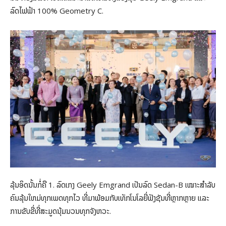
ລົດໄຟຟ້າ 100% Geometry C.
ລຸ້ນອິດນັ້ນກໍ່ຄື 1. ລົດເກງ Geely Emgrand ເປັນລົດ Sedan-B ເໝາະສຳລັບ
ຄົນລຸ້ນໃຫມ່ທຸກເພດທຸກໄວ ທີ່ມາພ້ອມກັບເທັກໂນໂລຍີ່ຟັງຊັນທີ່ຫຼາກຫຼາຍ ແລະ
ການຂັບຂີ່ທີ່ສະມູດນຸ້ມນວນທຸກຈັງຫວະ.