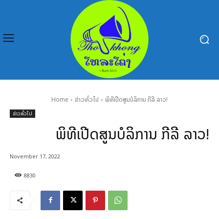
Home
ຂ່າວທົ່ວໄປ
ພິທີເປີດສູນບໍລິການ ກີລີ ລາວ!
ຂ່າວທົ່ວໄປ
ພິທີເປີດສູນບໍລິການ ກີລີ ລາວ!
November 17, 2022
8830