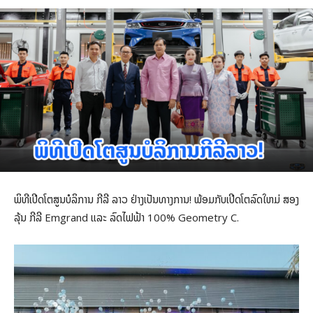
ພິທີເປີດໂຕສູນບໍລິການ ກີລີ ລາວ ຢ່າງເປັນທາງການ! ພ້ອມກັບເປີດໂຕລົດໃຫມ່ ສອງ
ລຸ້ນ ກີລີ Emgrand ແລະ ລົດໄຟຟ້າ 100% Geometry C.