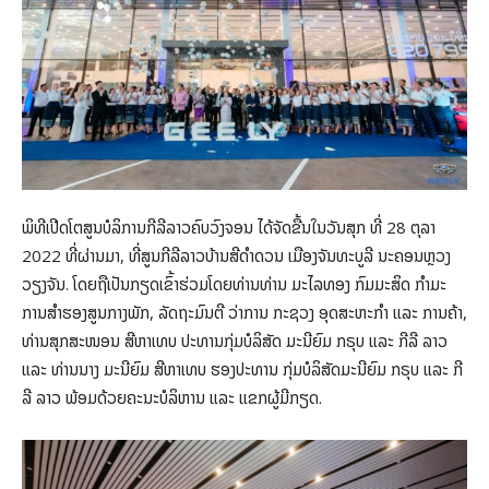
ພິທີເປີດໂຕສູນບໍລິການກີລີລາວຄົບວົງຈອນ ໄດ້ຈັດຂື້ນໃນວັນສຸກ ທີ່ 28 ຕຸລາ
2022 ທີ່ຜ່ານມາ, ທີ່ສູນກີລີລາວບ້ານສີດຳດວນ ເມືອງຈັນທະບູລີ ນະຄອນຫຼວງ
ວຽງຈັນ. ໂດຍຖືເປັນກຽດເຂົ້າຮ່ວມໂດຍທ່ານທ່ານ ມະໄລທອງ ກົມມະສິດ ກໍາມະ
ການສໍາຮອງສູນກາງພັກ, ລັດຖະມົນຕີ ວ່າການ ກະຊວງ ອຸດສະຫະກໍາ ແລະ ການຄ້າ,
ທ່ານສຸກສະໜອນ ສີຫາເທບ ປະທານກຸ່ມບໍລິສັດ ມະນີຍົມ ກຣຸບ ແລະ ກີລີ ລາວ
ແລະ ທ່ານນາງ ມະນີຍົມ ສີຫາເທບ ຮອງປະທານ ກຸ່ມບໍລິສັດມະນີຍົມ ກຣຸບ ແລະ ກີ
ລີ ລາວ ພ້ອມດ້ວຍຄະນະບໍລິຫານ ແລະ ແຂກຜູ້ມີກຽດ.