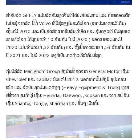
ສໍາລັບລົດ GEELY ແມ່ນລົດສັນຊາດຈີນທີ່ໄດ້ປະສົມປະສານ ແລະ ຖ່າຍທອດເຕັກ
ໂນໂລຊີ ຈາກລົດ ຍີ່ຫໍ້ Volvo ທີ່ມີຊື່ສຽງໃນລະດັບໂລກ (ຈາກປະເທດສະວີເດັນ)
ຕັ້ງແຕ່ປີ 2010 ແລະ ເປັນລົດສັດຊາດຈີນລຸ້ນທຳອິດ ແລະ ລຸ້ນດຽວທີ່ ບັນລຸຍອດ
ຂາຍທົ່ວໂລກ ໄດ້ຫຼາຍກວ່າ 10 ລ້ານຄັນ ໃນປີ 2020 ( ຍອດຂາຍສະເພາະປີ
2020 ແມ່ນຈຳນວນ 1,32 ລ້ານຄັນ) ແລະ ຕັ້ງເປົ້າຄາດໝາຍ 1,53 ລ້ານຄັນ ໃນ
ປີ 2021 ແລະ ໃນປີ 2022 ເອງກໍ່ເປັນບາດກ້າວທີ່ສຳຄັນທີ່ສຸດ.
ກຸ່ມບໍລິສັດ Manignom Group ຍັງນໍາເຂົ້າລົດຈາກ General Motor ເຊັ່ນ:
Chevrolet ແລະ Cadillac ນັບແຕ່ປີ 2012. ນອກຈາກນັ້ນ ຍັງມີ ອຸປະກອນ
ໜັກ ແລະ ລົດບັນທຸກປະເພດຕ່າງໆ (Heavy Equipment & Truck) ຫຼາຍ
ຍີ່ຫໍ້ຈາກ ສ.ເກົາຫຼີ ເຊັ່ນ: Hyundai, Daewoo, ,Soosan ແລະ ຈາກ ສປ ຈີນ
ເຊັ່ນ: Shantui, Tongly, Shacman ແລະ ອື່ນໆ ເປັນຕົ້ນ.