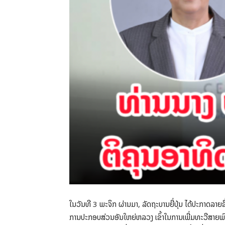
ໃນວັນທີ 3 ພະຈິກ ຜ່ານມາ, ລັດຖະບານຍີ່ປຸ່ນ ໄດ້ປະກາດລາຍຊ
ການປະກອບສ່ວນອັນໃຫຍ່ຫລວງ ເຂົ້າໃນການເພີ່ມທະວີສາຍພົວ