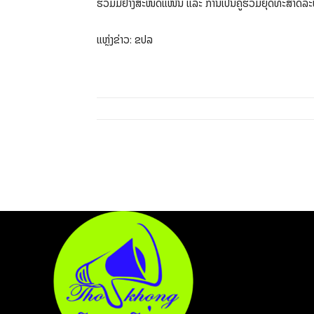
ຮ່ວມມືຢ່າງສະໜິດແໜ້ນ ແລະ ການເປັນຄູ່ຮ່ວມຍຸດທະສາດລະຫວ່າ
ແຫຼ່ງຂ່າວ: ຂປລ