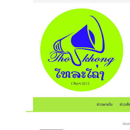
ຂ່າວພາຍໃນ
ຂ່າວທ້
Ho