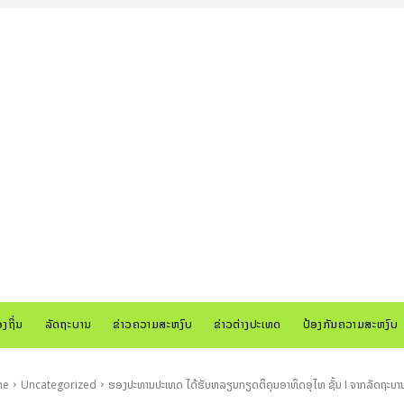
ອງຖິ່ນ
ລັດຖະບານ
ຂ່າວຄວາມສະຫງົບ
ຂ່າວຕ່າງປະເທດ
ປ້ອງກັນຄວາມສະຫງົບ
me
Uncategorized
ຮອງປະທານປະເທດ ໄດ້ຮັບຫລຽນກຽດຕິຄຸນອາທິດອຸໄທ ຊັ້ນ I ຈາກລັດຖະບານຍີ