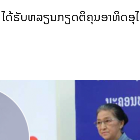
ດ້ຮັບຫລຽນກຽດຕິຄຸນອາທິດອຸໄທ