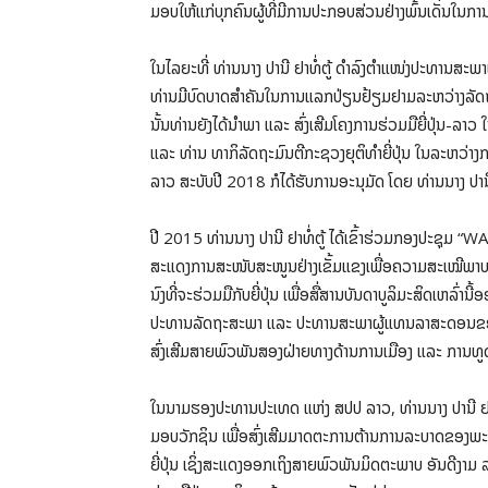
ມອບໃຫ້ແກ່ບຸກຄົນຜູ້ທີ່ມີການປະກອບສ່ວນຢ່າງພົ້ນເດັ່ນໃນການ
ໃນໄລຍະທີ່ ທ່ານນາງ ປານີ ຢາທໍ່ຕູ້ ດຳລົງຕຳແໜ່ງປະທານສ
ທ່ານມີບົດບາດສໍາຄັນໃນການແລກປ່ຽນຢ້ຽມຢາມລະຫວ່າງລັດຖະ
ນັ້ນທ່ານຍັງໄດ້ນໍາພາ ແລະ ສົ່ງເສີມໂຄງການຮ່ວມມືຍີ່ປຸ່ນ-
ແລະ ທ່ານ ທາກິລັດຖະມົນຕີກະຊວງຍຸຕິທໍາຍີ່ປຸ່ນ ໃນລະຫວ່າ
ລາວ ສະບັບປີ 2018 ກໍໄດ້ຮັບການອະນຸມັດ ໂດຍ ທ່ານນາງ ປາ
ປີ 2015 ທ່ານນາງ ປານີ ຢາທໍ່ຕູ້ ໄດ້ເຂົ້າຮ່ວມກອງປະຊຸມ “
ສະແດງການສະໜັບສະໜູນຢ່າງເຂັ້ມແຂງເພື່ອຄວາມສະເໝີພາບທາງເພ
ນົງທີ່ຈະຮ່ວມມືກັບຍີ່ປຸ່ນ ເພື່ອສື່ສານບັນດາບູລິມະສິດເຫລົ່າ
ປະທານລັດຖະສະພາ ແລະ ປະທານສະພາຜູ້ແທນລາສະດອນຂອງຍີ່ປຸ
ສົ່ງເສີມສາຍພົວພັນສອງຝ່າຍທາງດ້ານການເມືອງ ແລະ ການທູ
ໃນນາມຮອງປະທານປະເທດ ແຫ່ງ ສປປ ລາວ, ທ່ານນາງ ປານີ ຢາທໍ່
ມອບວັກຊິນ ເພື່ອສົ່ງເສີມມາດຕະການຕ້ານການລະບາດຂອງພະ
ຍີ່ປຸ່ນ ເຊິ່ງສະແດງອອກເຖິງສາຍພົວພັນມິດຕະພາບ ອັນດີງາມ 