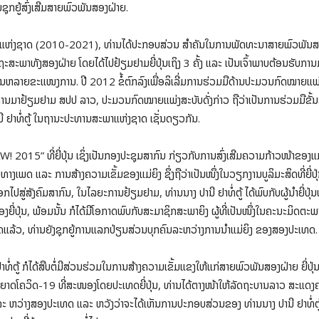
ຊຸກຍູ້ສົ່ງເສີມສາຍພົວພັນສອງຝ່າຍ.
ະພາແຫ່ງຊາດ (2010-2021), ທ່ານໄດ້ປະກອບສ່ວນ ສໍາຄັນໃນການພັດທະນາສາຍພົວພັນສອງຝ
ສະພາທັງສອງຝ່າຍ ໂດຍໄດ້ໄປຢ້ຽມຢາມຍີ່ປຸ່ນເຖິງ 3 ຄັ້ງ ແລະ ເປັນເຈົ້າພາບຕ້ອນຮັບກ
ລາວ ໃນຫລາຍຂະແໜງການ. ປີ 2012 ຂໍ້ຕົກລົງເພື່ອລິເລີ່ມການຮ່ວມມືດ້ານປະມວນກົດໝາຍແພ່
ງການມາຢ້ຽມຢາມ ສປປ ລາວ, ປະມວນກົດໝາຍແພ່ງສະບັບດັ່ງກ່າວ ຖືວ່າເປັນການຮ່ວມມືຂັ້ນ
ນີ ຢາທໍ່ຕູ້ ໃນຖານະປະທານສະພາແຫ່ງຊາດ ເຊັ່ນດຽວກັນ.
WAW! 2015” ທີ່ຍີ່ປຸ່ນ ເຊິ່ງເປັນກອງປະຊຸມສາກົນ ກ່ຽວກັບການສົ່ງເສີມຄວາມກ້າວໜ້າຂອ
ດ ແລະ ການສ້າງຄວາມເຂັ້ມຂອງແມ່ຍິງ ຊຶ່ງຖືວ່າເປັນໜຶ່ງໃນວຽກງານບູລິມະສິດທີ່ຍີ່ປຸ່ນ
ນີ້ອອກໄປສູ່ສັງຄົມສາກົນ, ໃນໄລຍະການຢ້ຽມຢາມ, ທ່ານນາງ ປານີ ຢາທໍ່ຕູ້ ໄດ້ພົບກັບຜູ້ນຳຍີ່
່ນ, ພ້ອມນັ້ນ ກໍໄດ້ມີໂອກາດພົບກັບສະມາຊິກສະພາຍິງ ຜູ້ທີ່ເປັນໜຶ່ງໃນຄະນະມິດຕະພ
ດແລ້ວ, ທ່ານຍັງຊຸກຍູ້ການແລກປ່ຽນສ່ວນບຸກຄົນລະຫວ່າງການນຳແມ່ຍິງ ຂອງສອງປະເທດ.
ຕູ້ ກໍໄດ້ສືບຕໍ່ມີສ່ວນຮ່ວມໃນການສ້າງຄວາມເຂັ້ມແຂງໃຫ້ແກ່ສາຍພົວພັນສອງຝ່າຍ ຍີ່ປຸ່
ຍາດໂຄວິດ-19 ທີ່ສະໜອງໂດຍປະເທດຍີ່ປຸ່ນ, ທ່ານໄດ້ຕາງໜ້າໃຫ້ລັດຖະບານລາວ ສະແດ
ລະ ຫວ່າງສອງປະເທດ ແລະ ຫວັງວ່າຈະໄດ້ເຫັນການປະກອບສ່ວນຂອງ ທ່ານນາງ ປານີ ຢາທໍ່ຕູ້ແລະ