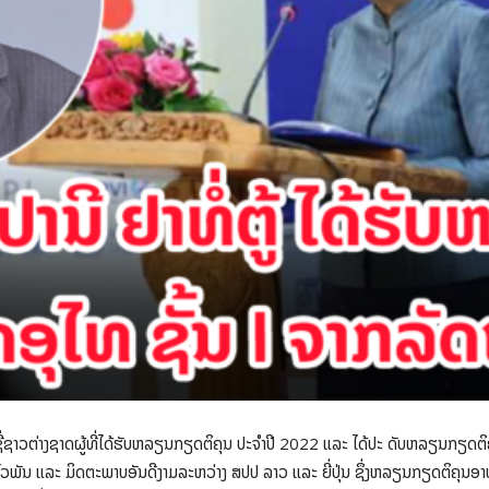
ື່ຊາວຕ່າງຊາດຜູ້ທີ່ໄດ້ຮັບຫລຽນກຽດຕິຄຸນ ປະຈຳປີ 2022 ແລະ ໄດ້ປະ ດັບຫລຽນກຽດຕິຄຸນອາ
ພັນ ແລະ ມິດຕະພາບອັນດີງາມລະຫວ່າງ ສປປ ລາວ ແລະ ຍີ່ປຸ່ນ ຊຶ່ງຫລຽນກຽດຕິຄຸນອາທິດ