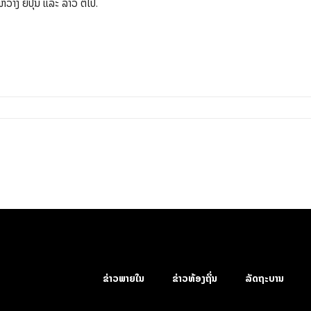
ງ ຍີ່ປຸ່ນ ແລະ ລາວ ຕໍ່ໄປ.
ຂ່າວພາຍໃນ
ຂ່າວທ້ອງຖິ່ນ
ລັດຖະບານ