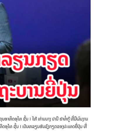
ທິດອຸໄທ ຊັ້ນ I ໃຫ້ ທ່ານນາງ ປານີ ຢາທໍ່ຕູ້ ທີ່ມີຜົນງານ
ອຸໄທ ຊັ້ນ I ເປັນຫລຽນອັນຊົງກຽດຂອງປະເທດຍີ່ປຸ່ນ ທີ່