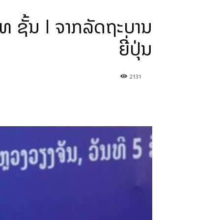
 ຊັ້ນ I ຈາກລັດຖະບານ
ຍີ່ປຸ່ນ
2131