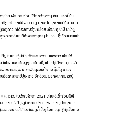
່າຍ ຜ່ານການຮ່ວມມືຢ່າງກວ້າງຂວາງ ກັບປະເທດຍີ່ປຸ່ນ,
ານມາຢ້ຽມຢາມ ສປປ ລາວ ຂອງ ຄະນະລັດຖະສະພາຍີ່ປຸ່ນ, ນອກ
ງຂອງລາວ ກໍໄດ້ຮັບການລົງນາມໂດຍ ທ່ານນາງ ປານີ ຢາທໍ່ຕູ້
ສູງສຸດທາງດ້ານນິຕິກຳລະຫວ່າງສອງປະເທດ, ເຊິ່ງກົດໝາຍແພ່ງ
ງແມ່ຍິງ, ໃນນາມຜູ້ນຳຍິງ ຕົວແທນຂອງປະເທດລາວ ທ່ານໄດ້
 ໃຫ້ຄວາມສໍາຄັນສູງສຸດ. ພ້ອມນີ້, ທ່ານຍັງໄດ້ສະແດງເຈດຈຳ
ປຸ່ນຫລາຍທ່ານເຊັ່ນ: ນາຍົກລັດຖະມົນຕີ ທ່ານ ຊິນໂຊ ອາເບະ
າບລັດຖະສະພາຍີ່ປຸ່ນ-ລາວ ອີກດ້ວຍ. ນອກຈາກການຊຸກຍູ້
ນ ແລະ ລາວ, ໃນເດືອນສິງຫາ 2021 ທ່ານໄດ້ເຂົ້າຮ່ວມພິທີ
ງຄວາມຂອບໃຈຢ່າງຈິງໃຈຕໍ່ການປະກອບສ່ວນ ຂອງລັດຖະບານ
 ບົດບາດທີ່ຫ້າວຫັນຢ່າງຕໍ່ເນື່ອງ ໃນການຊຸກຍູ້ສົ່ງເສີມການ