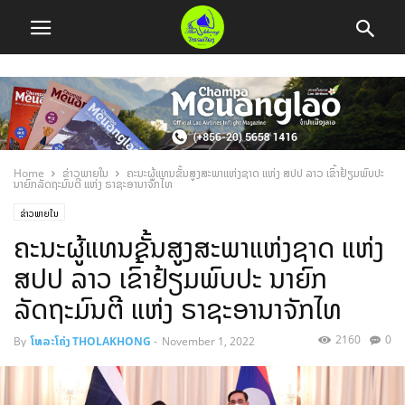
Home
ຂ່າວພາຍໃນ
ຄະນະຜູ້ແທນຂັ້ນສູງສະພາແຫ່ງຊາດ ແຫ່ງ ສປປ ລາວ ເຂົ້າຢ້ຽມພົບປະ
ນາຍົກລັດຖະມົນຕີ ແຫ່ງ ຣາຊະອານາຈັກໄທ
ຂ່າວພາຍໃນ
ຄະນະຜູ້ແທນຂັ້ນສູງສະພາແຫ່ງຊາດ ແຫ່ງ
ສປປ ລາວ ເຂົ້າຢ້ຽມພົບປະ ນາຍົກ
ລັດຖະມົນຕີ ແຫ່ງ ຣາຊະອານາຈັກໄທ
2160
0
By
ໂທລະໂຄ່ງ THOLAKHONG
-
November 1, 2022