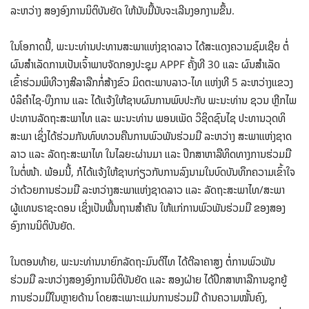
ລະຫວ່າງ ສອງອົງການນິຕິບັນຍັດ ໃຫ້ນັບມື້ນັບຈະເລີນງອກງາມຂຶ້ນ.
ໃນໂອກາດນີ້, ພະນະທ່ານປະທານສະພາແຫ່ງຊາດລາວ ໄດ້ສະແດງຄວາມຊົມເຊີຍ ຕໍ່
ຜົນສໍາເລັດການເປັນເຈົ້າພາບຈັດກອງປະຊຸມ APPF ຄັ້ງທີ 30 ແລະ ຜົນສໍາເລັດ
ເຂົ້າຮ່ວມພິທີວາງສີລາລືກກໍ່ສ້າງຂົວ ມິດຕະພາບລາວ-ໄທ ແຫ່ງທີ 5 ລະຫວ່າງແຂວງ
ບໍລິຄໍາໄຊ-ບຶງການ ແລະ ໄດ້ແຈ້ງໃຫ້ຊາບຜົນການພົບປະກັບ ພະນະທ່ານ ຊວນ ຫຼີກໄພ
ປະທານລັດຖະສະພາໄທ ແລະ ພະນະທ່ານ ພອນເພັດ ວິຊິດຊົນໄຊ ປະທານວຸດທິ
ສະພາ ເຊິ່ງໄດ້ຮ່ວມກັນທົບທວນຄືນການພົວພັນຮ່ວມມື ລະຫວ່າງ ສະພາແຫ່ງຊາດ
ລາວ ແລະ ລັດຖະສະພາໄທ ໃນໄລຍະຜ່ານມາ ແລະ ປຶກສາຫາລືທິດທາງການຮ່ວມມື
ໃນຕໍ່ໜ້າ. ພ້ອມນີ້, ກໍໄດ້ແຈ້ງໃຫ້ຊາບກ່ຽວກັບການລົງນາມໃນບົດບັນທຶກຄວາມເຂົ້າໃຈ
ວ່າດ້ວຍການຮ່ວມມື ລະຫວ່າງສະພາແຫ່ງຊາດລາວ ແລະ ລັດຖະສະພາໄທ/ສະພາ
ຜູ້ແທນຣາຊະດອນ ເຊິ່ງເປັນພື້ນຖານສໍາຄັນ ໃຫ້ແກ່ການພົວພັນຮ່ວມມື ຂອງສອງ
ອົງການນິຕິບັນຍັດ.
ໃນຕອນທ້າຍ, ພະນະທ່ານນາຍົກລັດຖະມົນຕີໄທ ໄດ້ຕີລາຄາສູງ ຕໍ່ການພົວພັນ
ຮ່ວມມື ລະຫວ່າງສອງອົງການນິຕິບັນຍັດ ແລະ ສອງຝ່າຍ ໄດ້ປຶກສາຫາລືການຊຸກຍູ້
ການຮ່ວມມືໃນຫຼາຍດ້ານ ໂດຍສະເພາະແມ່ນການຮ່ວມມື ດ້ານຄວາມໝັ້ນຄົງ,