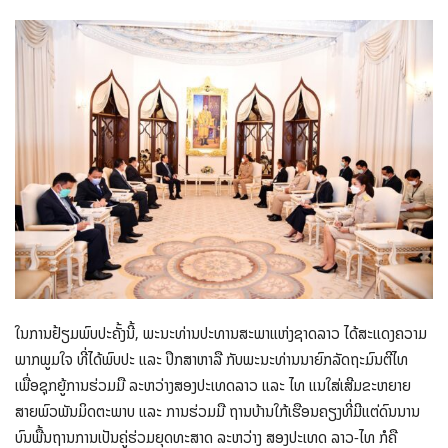
ໃນການຢ້ຽມພົບປະຄັ້ງນີ້, ພະນະທ່ານປະທານສະພາແຫ່ງຊາດລາວ ໄດ້ສະແດງຄວາມ
ພາກພູມໃຈ ທີ່ໄດ້ພົບປະ ແລະ ປຶກສາຫາລື ກັບພະນະທ່ານນາຍົກລັດຖະມົນຕີໄທ
ເພື່ອຊຸກຍູ້ການຮ່ວມມື ລະຫວ່າງສອງປະເທດລາວ ແລະ ໄທ ແນໃສ່ເສີມຂະຫຍາຍ
ສາຍພົວພັນມິດຕະພາບ ແລະ ການຮ່ວມມື ຖານບ້ານໃກ້ເຮືອນຄຽງທີ່ມີແຕ່ດົນນານ
ບົນພື້ນຖານການເປັນຄູ່ຮ່ວມຍຸດທະສາດ ລະຫວ່າງ ສອງປະເທດ ລາວ-ໄທ ກໍຄື