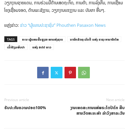
ວຽກງານຊາຍແດນ, ການຮ່ວມມືດ້ານເສດຖະກິດ, ການຄ້າ, ການລົງທຶນ, ການເຊື່ອມ
ໂຍງເຊື່ອມຈອດ, ດ້ານພະລັງງານ, ວຽກງານແຮງງານ ແລະ ບັນຫາ ອື່ນໆ.
ແຫຼ່ງຂ່າວ:
ຂ່າວ “ຜູ້ແທນປະຊາຊົນ” Phouthen Pasaxon News
TAGS
ຄະນະຜູ້ແທນຂັ້ນສູງສະພາແຫ່ງຊາດ
ນາຍົກລັດຖະມົນຕີ ແຫ່ງ ຣາຊະອານາຈັກໄທ
ເຂົ້າຢ້ຽມພົບປະ
ແຫ່ງ ສປປ ລາວ
Previous article
Next article
ຮັບປະກັນຄວາມປອດ100%
ງານເທດສະການແຫ່ພຣະໄຕປິດົກ ສືບ
ສານວັດທະນະທໍາ ລຳວົງສາລະວັນ