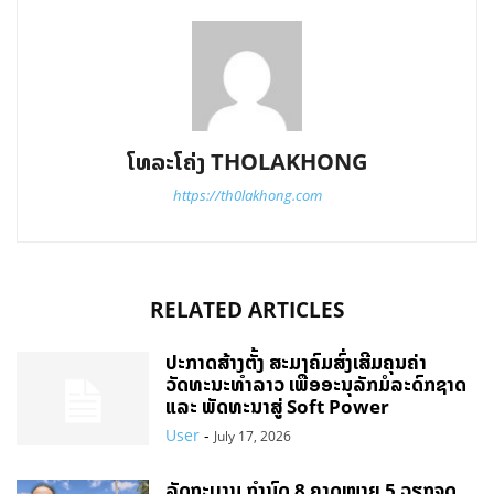
ໂທລະໂຄ່ງ THOLAKHONG
https://th0lakhong.com
RELATED ARTICLES
ປະກາດສ້າງຕັ້ງ ສະມາຄົມສົ່ງເສີມຄຸນຄ່າ
ວັດທະນະທຳລາວ ເພື່ອອະນຸລັກມໍລະດົກຊາດ
ແລະ ພັດທະນາສູ່ Soft Power
User
-
July 17, 2026
ລັດຖະບານ ກຳນົດ 8 ຄາດໝາຍ 5 ວຽກຈຸດ