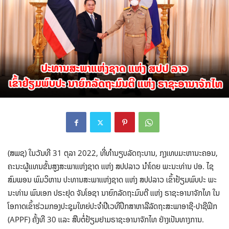
(ສພຊ) ໃນວັນທີ 31 ຕຸລາ 2022, ທີ່ທຳນຽບລັດຖະບານ, ກຸງເທບມະຫານະຄອນ,
ຄະນະຜູ້ແທນຂັ້ນສູງສະພາແຫ່ງຊາດ ແຫ່ງ ສປປລາວ ນໍາໂດຍ ພະນະທ່ານ ປອ. ໄຊ
ສົມພອນ ພົມວິຫານ ປະທານສະພາແຫ່ງຊາດ ແຫ່ງ ສປປລາວ ເຂົ້າຢ້ຽມພົບປະ ພະ
ນະທ່ານ ພົນເອກ ປຣະຢຸດ ຈັນໂອຊາ ນາຍົກລັດຖະມົນຕີ ແຫ່ງ ຣາຊະອານາຈັກໄທ ໃນ
ໂອກາດເຂົ້າຮ່ວມກອງປະຊຸມໃຫຍ່ປະຈໍາປີເວທີປຶກສາຫາລືລັດຖະສະພາອາຊີ-ປາຊີຟິກ
(APPF) ຄັ້ງທີ 30 ແລະ ສືບຕໍ່ຢ້ຽມຢາມຣາຊະອານາຈັກໄທ ຢ່າງເປັນທາງການ.