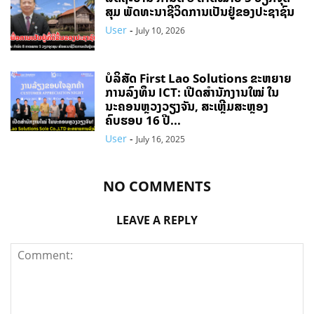
ສຸມ ພັດທະນາຊີວິດການເປັນຢູ່ຂອງປະຊາຊົນ
User
-
July 10, 2026
ບໍລິສັດ First Lao Solutions ຂະຫຍາຍ
ການລົງທຶນ ICT: ເປີດສຳນັກງານໃໝ່ ໃນ
ນະຄອນຫຼວງວຽງຈັນ, ສະເຫຼີມສະຫຼອງ
ຄົບຮອບ 16 ປີ...
User
-
July 16, 2025
NO COMMENTS
LEAVE A REPLY