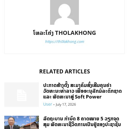
ໂທລະໂຄ່ງ THOLAKHONG
https://th0lakhong.com
RELATED ARTICLES
ປະກາດສ້າງຕັ້ງ ສະມາຄົມສົ່ງເສີມຄຸນຄ່າ
ວັດທະນະທຳລາວ ເພື່ອອະນຸລັກມໍລະດົກຊາດ
ແລະ ພັດທະນາສູ່ Soft Power
User
-
July 17, 2026
ລັດຖະບານ ກຳນົດ 8 ຄາດໝາຍ 5 ວຽກຈຸດ
ສຸມ ພັດທະນາຊີວິດການເປັນຢູ່ຂອງປະຊາຊົນ