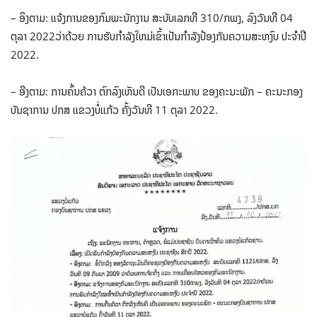
– ອິງຕາມ: ແຈ້ງການຂອງກົມພະນັກງານ ສະບັບເລກທີ 310/ກພງ, ລົງວັນທີ 04
ຕຸລາ 2022ວ່າດ້ວຍ ການຮັບກໍາລັງໃຫມ່ເຂົ້າເປັນກໍາລັງປ້ອງກັນຄວາມສະຫງົບ ປະຈໍາປີ
2022.
– ອີງຕາມ: ການຄົ້ນຄ້ວາ ຕົກລົງເຫັນດີ ເປັນເອກະພາບ ຂອງຄະນະພັກ – ຄະນະກອງ
ບັນຊາການ ປກສ ແຂວງບໍ່ແກ້ວ ຄັ້ງວັນທີ 11 ຕຸລາ 2022.