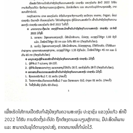
ເພື່ອເຮັດໃຫ້ການເປີດຮັບກໍາລັງປ້ອງກັນຄວາມສະຫງົບ ປະຊາຊົນ ແຂວງບໍ່ແກ້ວ ສົກປີ
2022 ໄດ້ຮັບ ການຈັດຕັ້ງປະຕິບັດ ຖຶກຕ້ອງຕາມລະບຽບຫຼັກການ, ມີປະສິດທິພາບ
ແລະ ສາມາດບັນລຸໄດ້ຕາມຈຸດປະສົງ, ຄາດຫມາຍທີ່ກໍານົດໄວ້.