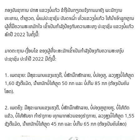
ກອງບັນຊາການ ປກສ ແຂວງບໍ່ແກ້ວ ຂໍຖືເປັນກຽດແຈ້ງການມາຍັງ ພະນັກງານ
ທະຫານ, ຕໍາຫຼວດ, ພໍ່ແມ່ປະຊາຊົນ ບັນດາເຜົ່າ ທົ່ວແຂວງບໍ່ແກ້ວ ໃຫ້ນໍາເອົາລູກຫຼານ
ຜູ້ທີ່ມີຄວາມສະຫມັກໃຈ ເຂົ້າເປັນກໍາລັງປ້ອງກັນຄວາມສະຫງ ປະຊາຊົນ ແຂວງບໍ່ແກ້ວ
ສົກປີ 2022 ໃນຄັ້ງນີ້:
ມາດຕະຖານ-ເງື່ອນໄຂ ຂອງຜູ້ທີ່ຈະສະມັກເຂົ້າເປັນກໍາລັງປ້ອງກັນຄວາມສະຫງົບ
ປະຊາຊົນ ປະຈໍາປີ 2022 ມີດັ່ງນີ້:
1. ເພດຊາຍ: ມີສຸຂະພາບແຂງແຮງດີ, ບໍ່ສັກມຶກສັກລາຍ, ບໍ່ບ່ອງຫູ, ລວງສູງບໍ່ໃຫ້ຫຼຸດ
1,60 ຊັງຕີແມັດ, ນ້ໍາຫນັກບໍ່ໃຫ້ຫຼຸດ 50 ກກ ແລະ ບໍ່ເກີນ 85 ກກ (ຕ້ອງເປັນຄົນ
ໂສດ).
2. ເພດຍິງ: ມີສຸຂະພາບແຂງແຮງດີ, ບໍ່ສັກມຶກສັກລາຍ, ບໍ່ບ່ອງຫູຫຼາຍຮູ, ບໍ່ໃຫ້ດັດ
ແຂ້ວ, ບໍ່ໃຫ້ສັນຍາ ກໍາຮ່າງກາຍ ທຸກພາກສ່ວນຂອງຮ່າງກາຍ, ລວງສູງບໍ່ໃຫ້ຫຼຸດ 1,55
ຊັງຕີແມັດ, ນ້ໍາຫນັກບໍ່ໃຫ້ຫຼຸດ 45 ກກ ແລະ ບໍ່ເກີນ 65 ກກ (ຕ້ອງເປັນຄົນໂສດ)