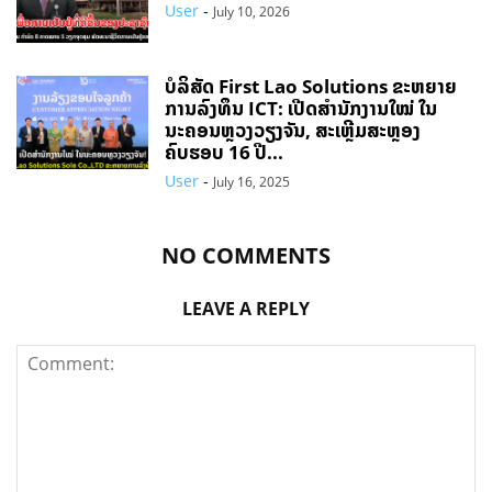
User
-
July 10, 2026
ບໍລິສັດ First Lao Solutions ຂະຫຍາຍ
ການລົງທຶນ ICT: ເປີດສຳນັກງານໃໝ່ ໃນ
ນະຄອນຫຼວງວຽງຈັນ, ສະເຫຼີມສະຫຼອງ
ຄົບຮອບ 16 ປີ...
User
-
July 16, 2025
NO COMMENTS
LEAVE A REPLY