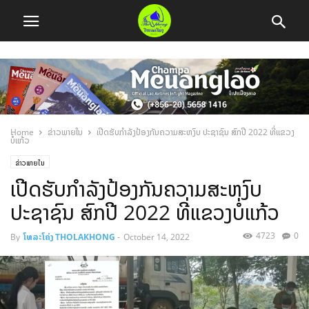
Home
ຂ່າວພາຍໃນ
ເປີດຮັບກໍາລັງປ້ອງກັນຄວາມສະຫງົບ ປະຊາຊົນ ສົກປີ 2022 ທີ່ແຂວງ
ບໍ່ແກ້ວ
ຂ່າວພາຍໃນ
ເປີດຮັບກໍາລັງປ້ອງກັນຄວາມສະຫງົບ
ປະຊາຊົນ ສົກປີ 2022 ທີ່ແຂວງບໍ່ແກ້ວ
4723
0
By
ໂທລະໂຄ່ງ THOLAKHONG
-
October 14, 2022