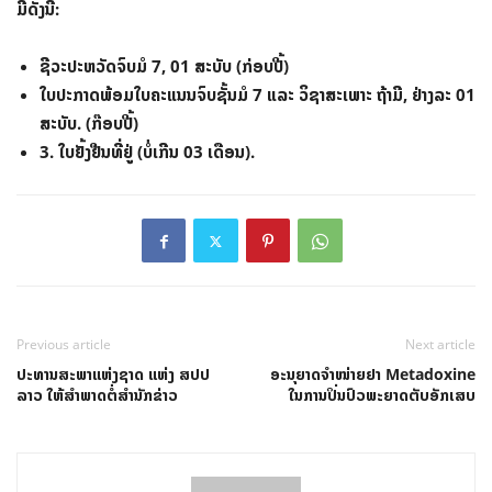
ມີດັ່ງນີ້:
ຊີວະປະຫວັດຈົບມໍ 7, 01 ສະບັບ (ກ່ອບປີ້)
ໃບປະກາດພ້ອມໃບຄະແນນຈົບຊັ້ນມໍ 7 ແລະ ວິຊາສະເພາະ ຖ້າມີ, ຢ່າງລະ 01
ສະບັບ. (ກ໊ອບປີ້)
3. ໃບຢັ້ງຢືນທີ່ຢູ່ (ບໍ່ເກີນ 03 ເດືອນ).
Previous article
Next article
ປະທານສະພາແຫ່ງຊາດ ແຫ່ງ ສປປ
ອະນຸຍາດຈຳໜ່າຍຢາ Metadoxine
ລາວ ໃຫ້ສໍາພາດຕໍ່ສຳນັກຂ່າວ
ໃນ​ການ​ປິ່ນປົວ​ພະຍາດ​ຕັບ​ອັກເສບ