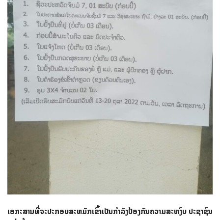
ເອກະສານທີ່ຈະປະກອບສະຫມັກເຂົ້າເປັນກໍາລັງປ້ອງກັນຄວາມສະຫງົບ ປະຊາຊົນ