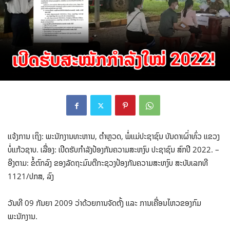
ແຈ້ງການ ເຖິງ: ພະນັກງານທະຫານ, ຕໍາຫຼວດ, ພໍ່ແມ່ປະຊາຊົນ ບັນດາເຜົ່າທົ່ວ ແຂວງ
ບໍ່ແກ້ວຊາບ. ເລື່ອງ: ເປີດຮັບກໍາລັງປ້ອງກັນຄວາມສະຫງົບ ປະຊາຊົນ ສົກປີ 2022. –
ອີງຕາມ: ຂໍ້ຕົກລົງ ຂອງລັດຖະມົນຕີກະຊວງປ້ອງກັນຄວາມສະຫງົບ ສະບັບເລກທີ
1121/ປກສ, ລົງ
ວັນທີ 09 ກັນຍາ 2009 ວ່າດ້ວຍການຈັດຕັ້ງ ແລະ ການເຄື່ອນໄຫວຂອງກົມ
ພະນັກງານ.