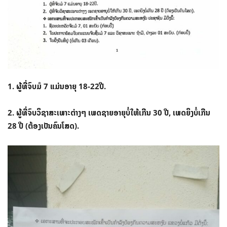
1. ຜູ້ທີ່ຈົບມໍ 7 ແມ່ນອາຍຸ 18-22ປີ.
2. ຜູ້ທີ່ຈົບວິຊາສະເພາະຕ່າງໆ ເພດຊາຍອາຍຸບໍ່ໃຫ້ເກີນ 30 ປີ, ເພດຍິງບໍ່ເກີນ
28 ປີ (ຕ້ອງເປັນຄົນໂສດ).