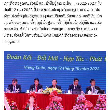
ທຸລະກິດຫວຽດນາມຮ່ວມມື ແລະ ລົງທຶນຢູ່ລາວ ສະໄໝ III (2022-2027) ໃນ
ວັນທີ 12 ຕຸລາ 2022 ນີ້ວ່າ: ສະມາຄົມນັກທຸລະກິດຫວຽດນາມ ຢູ່ ລາວ ແມ່ນ
ອົງການຈັດຕັ້ງສັງຄົມ-ວິຊາຊີບ ຂອງບັນດານິຕິບຸກຄົນວິສາຫະກິດ, ນັກລົງທຶນ, ນັກ
ທຸລະກິດຫວຽດນາມ ທີ່ດຳລົງຊີ ວິດຢູ່ລາວ, ທີ່ກຳລັງເຄື່ອນໄຫວລົງທຶນ ແລະ ເຮັດ
ການຜະລິດ, ດຳເນີນທຸລະກິດໃນບັນດາຂະແໜງການເສດຖະກິດ ຢູ່ ສປປ ລາວ
ປະກອບສ່ວນເຂົ້າໃນການຮ່ວມມື ພັດທະນາເສດຖະກິດຂອງສອງປະເທດລາວ-
ຫວຽດນາມ.