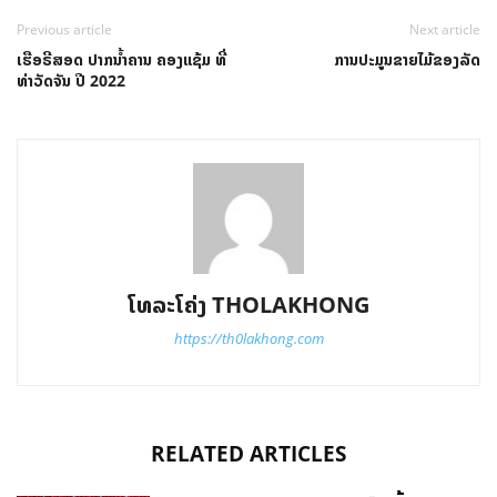
Previous article
Next article
ເຮືອຣີສອດ ປາກນໍ້າຄານ ຄອງແຊ້ມ ທີ່
ການປະມູນຂາຍໄມ້ຂອງລັດ
ທ່າວັດຈັນ ປີ 2022
ໂທລະໂຄ່ງ THOLAKHONG
https://th0lakhong.com
RELATED ARTICLES