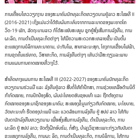
ການເຄື່ອນໄຫວວຽກງານ ຂອງສະມາຄົມນັກທຸລະກິດຫວຽດນາມຢູ່ລາວ ສະໄໝທີ II
(2016-2021) ເຖິງແມ່ນວ່າໄດ້ຮັບຜົນກະທົບຈາກການລະບາດຂອງພະຍາດໂຄ
ວິດ-19 ພັກ, ລັດຖະບານລາວ ກໍໄດ້ສະໜັບສະໜູນ ຊຸກຍູ້ສົ່ງເສີມການລົງທຶນ, ການ
ຜະລິດ, ການດຳເນີນທຸລະກິດຕ່າງໆ ໃຫ້ມີຄວາມສະດວກສະຫລາຍຂຶ້ນ ເປັນຕົ້ນ
ຂະແໜງການບໍລິການທະນາຄານ, ປະກັນໄພ, ສາທາລະນະສຸກ, ໂຄງການເຂື່ອນໄຟຟ້າ,
ການຂຸດຄົ້ນແຮ່ທາດ, ວິສາຫະກິດ, ການລົງທຶນຕ່າງໆ ເຫັນວ່າມີສະຖຽນລະພາບ
ຕາມແຜນການຄາດໝາຍທີ່ວາງໄວ້.
ສຳທິດທາງແຜນການ ສະໄໝທີ III (2022-2027) ຂອງສະມາຄົມນັກທຸລະກິດ
ຫວຽດນາມຮ່ວມມື ແລະ ລົງທຶນຢູ່ລາວ ສືບຕໍ່ໃຫ້ຄຳປຶກສາ, ການຊ່ວຍເຫລືອດ້ານນິຕິ
ກໍາກົດໝາຍ, ການປົກປ້ອງສິດ, ຜົນປະໂຫຍດອັນຊອບທຳ ແລະ ຖືກຕ້ອງຕາມ
ກົດໝາຍຂອງສະມາຊິກຂອງສະມາຄົມ; ສະໜອງຂໍ້ມູນກ່ຽວກັບກົດໝາຍ, ນະໂຍບາຍ,
ວັດທະນະທໍາ ຮີດຄອງປະເພນີ ແລະ ແວດລ້ອມການລົງທຶນ ຢູ່ ສປປ ລາວ ໃຫ້ກັບ
ບັນດານັກລົງທຶນຫວຽດນາມ ເພື່ອສົ່ງເສີມການລົງທຶນ, ດໍາເນີນທຸລະກິດ, ການ
ຜະລິດ ຢູ່ ສປປ ລາວ; ຈັດຕັ້ງຝຶກອົບຮົມ, ກໍ່ສ້າງ, ບຳລຸງວິຊາສະເພາະກ່ຽວກັບບັນດາ
ຂະແໜງການລົງທຶນ, ການຜະ ລິດ, ການດຳເນີນທຸລະກິດ, ການບໍລິການ, ໃຫ້ການ