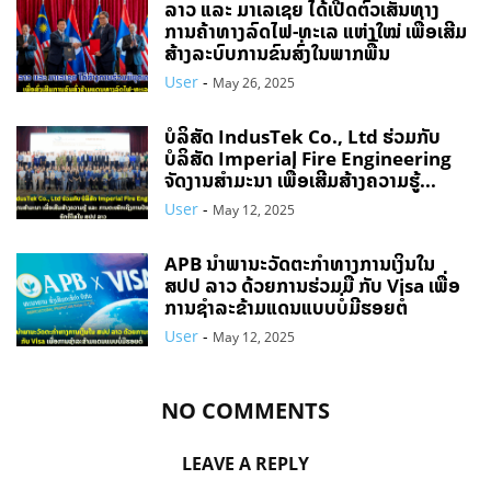
ລາວ ແລະ ມາເລເຊຍ ໄດ້ເປີດຕົວເສັ້ນທາງ
ການຄ້າທາງລົດໄຟ-ທະເລ ແຫ່ງໃໝ່ ເພື່ອເສີມ
ສ້າງລະບົບການຂົນສົ່ງໃນພາກພື້ນ
User
-
May 26, 2025
ບໍລິສັດ IndusTek Co., Ltd ຮ່ວມກັບ
ບໍລິສັດ Imperial Fire Engineering
ຈັດງານສຳມະນາ ເພື່ອເສີມສ້າງຄວາມຮູ້...
User
-
May 12, 2025
APB ນໍາພານະວັດຕະກໍາທາງການເງິນໃນ
ສປປ ລາວ ດ້ວຍການຮ່ວມມື ກັບ Visa ເພື່ອ
ການຊໍາລະຂ້າມແດນແບບບໍ່ມີຮອຍຕໍ່
User
-
May 12, 2025
NO COMMENTS
LEAVE A REPLY