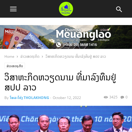
Home
ຂ່າວເສດຖະກິດ
ວິສາຫະກິດຫວຽດນາມ ທີ່ມາລົງທຶນຢູ່ ສປປ ລາວ
ຂ່າວເສດຖະກິດ
ວິສາຫະກິດຫວຽດນາມ ທີ່ມາລົງທຶນຢູ່
ສປປ ລາວ
3425
0
By
ໂທລະໂຄ່ງ THOLAKHONG
-
October 12, 2022