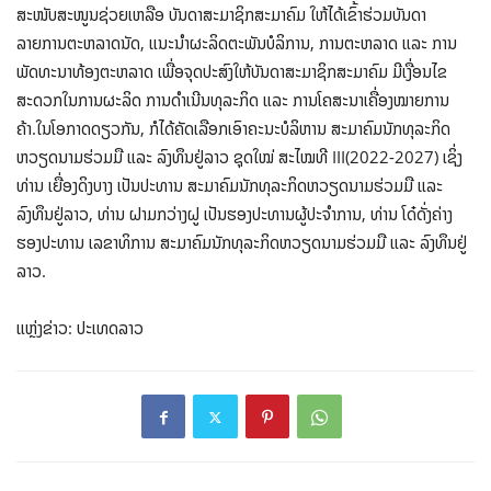
ສະໜັບສະໜູນຊ່ວຍເຫລືອ ບັນດາສະມາຊິກສະມາຄົມ ໃຫ້ໄດ້ເຂົ້າຮ່ວມບັນດາ
ລາຍການຕະຫລາດນັດ, ແນະນໍາຜະລິດຕະພັນບໍລິການ, ການຕະຫລາດ ແລະ ການ
ພັດທະນາທ້ອງຕະຫລາດ ເພື່ອຈຸດປະສົງໃຫ້ບັນດາສະມາຊິກສະມາຄົມ ມີເງື່ອນໄຂ
ສະດວກໃນການຜະລິດ ການດຳເນີນທຸລະກິດ ແລະ ການໂຄສະນາເຄື່ອງໝາຍການ
ຄ້າ.ໃນໂອກາດດຽວກັນ, ກໍໄດ້ຄັດເລືອກເອົາຄະນະບໍລິຫານ ສະມາຄົມນັກທຸລະກິດ
ຫວຽດນາມຮ່ວມມື ແລະ ລົງທຶນຢູ່ລາວ ຊຸດໃໝ່ ສະໄໝທີ III(2022-2027) ເຊິ່ງ
ທ່ານ ເຍື່ອງດິງບາງ ເປັນປະທານ ສະມາຄົມນັກທຸລະກິດຫວຽດນາມຮ່ວມມື ແລະ
ລົງທຶນຢູ່ລາວ, ທ່ານ ຝາມກວ່າງຝູ ເປັນຮອງປະທານຜູ້ປະຈຳການ, ທ່ານ ໂດ໋ດັ່ງຄ່າງ
ຮອງປະທານ ເລຂາທິການ ສະມາຄົມນັກທຸລະກິດຫວຽດນາມຮ່ວມມື ແລະ ລົງທຶນຢູ່
ລາວ.
ແຫຼ່ງຂ່າວ: ປະເທດລາວ