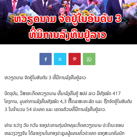
ຫວຽດນາມ ຈັດຢູ່ໃນອັນດັບ 3 ທີ່ມີການລົງທຶນຢູ່ລາວ
ປັດຈຸບັນ, ວິສາຫະກິດຫວຽດນາມ ທີ່ມາລົງທຶນຢູ່ ສປປ ລາວ ມີທັງໝົດ 417
ໂຄງການ, ມູນຄ່າການລົງທຶນທັງໝົດ 4,3 ຕື້ໂດລາສະຫະລັດ ແລະ ຖືກຈັດຢູ່ໃນອັນດັບ
3 ໃນຈໍານວນ 54 ປະເທດ ແລະ ເຂດແຄ້ວນທີ່ມີການລົງທຶນຢູ່ລາວ.
ທ່ານ ຣວ່າງ ວັນ ກວັນ ຮອງປະທານກຸ່ມນັກທຸລະກິດຫວຽດນາມ ປະຈຳນະຄອນ
ຫລວງວຽງຈັນ ໄດ້ລາຍງານໃນກອງປະຊຸມຜູ້ແທນທົ່ວປະເທດ ຂອງສະມາຄົມນັກ