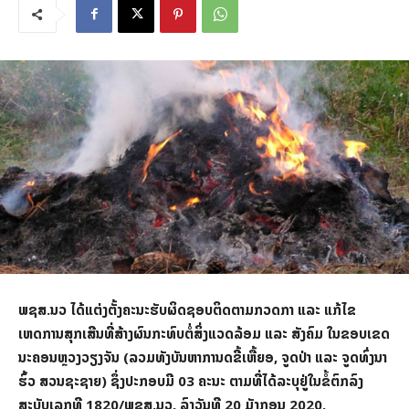
ພຊສ.ນວ ໄດ້ແຕ່ງຕັ້ງຄະນະຮັບຜິດຊອບຕິດຕາມກວດກາ ແລະ ແກ້ໄຂ
ເຫດການສຸກເສີນທີ່ສ້າງຜົນກະທົບຕໍ່ສິ່ງແວດລ້ອມ ແລະ ສັງຄົມ ໃນຂອບເຂດ
ນະຄອນຫຼວງວຽງຈັນ (ລວມທັງບັນຫາການດຂີ້ເຫື້ຍອ, ຈູດປ່າ ແລະ ຈູດທົ່ງນາ
ຮົ້ວ ສວນຊະຊາຍ) ຊຶ່ງປະກອບມີ 03 ຄະນະ ຕາມທີ່ໄດ້ລະບຸຢູ່ໃນຂໍ້ຕົກລົງ
ສະບັບເລກທີ 1820/ພຊສ.ນວ, ລົງວັນທີ 20 ມັງກອນ 2020.