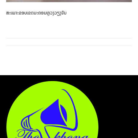
ສະເພາະຂອບເຂດນະຄອນຫຼວງວຽງຈັນ