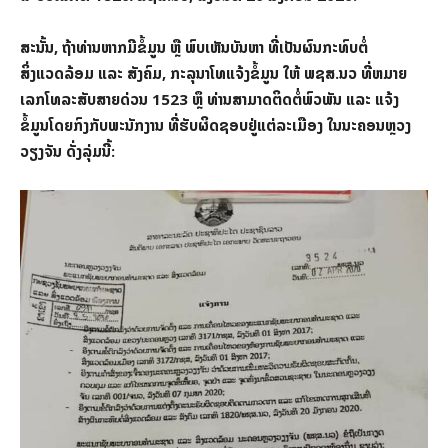
ສະນັ້ນ, ຖ້າທ່ານຫາກມີຂໍ້ມູນ ຫຼື ພົບເຫັນບັນຫາ ທີ່ເປັນຜົນກະທົບຕໍ່
ສິ່ງແວດລ້ອມ ແລະ ສັງຄົມ, ກະລຸນາໂທແຈ້ງຂໍ້ມູນ ໃຫ້ ພຊສ.ນວ ທີ່ຫມາຍ
ເລກໂທລະສັບສາຍດ່ວນ 1523 ຫຼຶ ທ່ານສາມາດຕິດຕໍ່ພົວພັນ ແລະ ແຈ້ງ
ຂໍ້ມູນໂດຍກົງກັບພະນັກງານ ທີ່ຮັບຜິດຊອບຢູ່ແຕ່ລະເມືອງ ໃນນະຄອນຫຼວງ
ວຽງຈັນ ດັ່ງລຸ່ມນີ້: