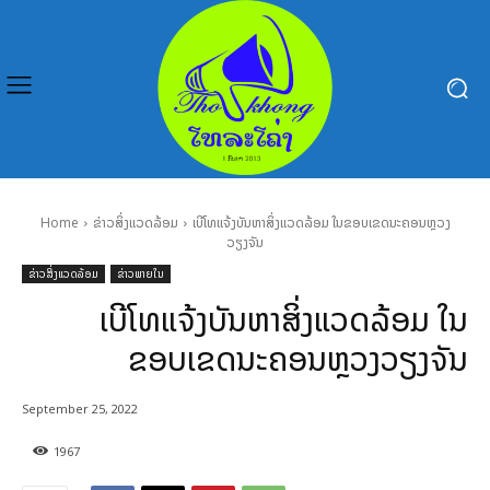
Home
ຂ່າວສິ່ງແວດລ້ອມ
ເບີໂທແຈ້ງບັນຫາສິ່ງແວດລ້ອມ ໃນຂອບເຂດນະຄອນຫຼວງ
ວຽງຈັນ
ຂ່າວສິ່ງແວດລ້ອມ
ຂ່າວພາຍໃນ
ເບີໂທແຈ້ງບັນຫາສິ່ງແວດລ້ອມ ໃນ
ຂອບເຂດນະຄອນຫຼວງວຽງຈັນ
September 25, 2022
1967