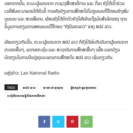
ນອກຈາກນັ້ນ, ຄະນະຜູ້ແທນຈາກ ກະຊວງສຶກສາທິການ ແລະ ກິລາ ຍັງໄດ້ເຂົ້າຮ່ວມ
ເວທີສົນທະນາພາຍໃຕ້ຫົວຂໍ້ ການຫັນປ່ຽນການສຶກສາໄປໃນຮູບເເບບດີຈີຕອນຢ່າງສົມ
ບູນເເບບ ເເລະ ສະເໝີພາບ, ພ້ອມຍັງໄດ້ຍົກຕົວຢ່າງໃຫ້ເຫັນເຖິງຜົນສຳເລັດຂອງ ຖານ
ຂໍ້ມູນການຮຽນການສອນເເບບດີຈີຕອນ “ຄັງປັນຍາລາວ” ຂອງ ສປປ ລາວ.
ພ້ອມດຽວກັນນັ້ນ, ຄະນະຜູ້ແທນຈາກ ສປປ ລາວ ກໍຍັງໄດ້ພົບກັບບັນດາຜູ້ແທນຈາກ
ປະເທດອື່ນໆ, ພາກເອກະຊົນ ແລະ ສະຖາບັນການສຶກສາອື່ນໆ ເພື່ອ ແລກປ່ຽນ
ບົດຮຽນໃນການປັບປຸງຄຸນນະພາບການສຶກສາໃນ ສປປ ລາວ ເຊັ່ນດຽວກັນ.
ແຫຼ່ງຂ່າວ: Lao National Radio
TAGS
ສປປ ລາວ
ສະຫະປະຊາຊາດ
ຢູ່ກອງປະຊຸມສຸດຍອດ
ເເບ່ງປັນຄວາມຮູ້ດ້ານການສຶກສາ