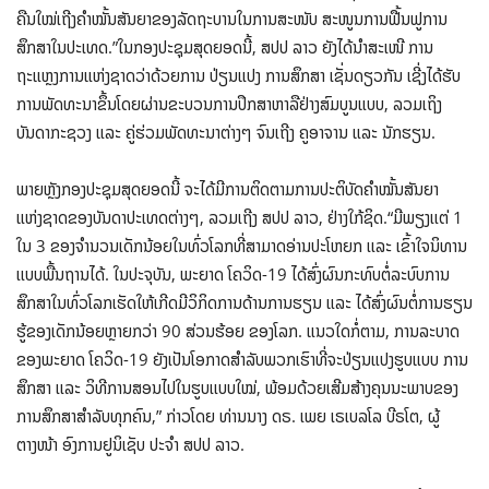
ຄືນໃໝ່ເຖີງຄຳໝັ້ນສັນຍາຂອງລັດຖະບານໃນການສະໜັບ ສະໜູນການຟື້ນຟູການ
ສຶກສາໃນປະເທດ.”ໃນກອງປະຊຸມສຸດຍອດນີ້, ສປປ ລາວ ຍັງໄດ້ນຳສະເໜີ ການ
ຖະແຫຼງການແຫ່ງຊາດວ່າດ້ວຍການ ປ່ຽນແປງ ການສຶກສາ ເຊັ່ນດຽວກັນ ເຊີ່ງໄດ້ຮັບ
ການພັດທະນາຂຶ້ນໂດຍຜ່ານຂະບວນການປຶກສາຫາລືຢ່າງສົມບູນແບບ, ລວມເຖິງ
ບັນດາກະຊວງ ແລະ ຄູ່ຮ່ວມພັດທະນາຕ່າງໆ ຈົນເຖີງ ຄູອາຈານ ແລະ ນັກຮຽນ.
ພາຍຫຼັງກອງປະຊຸມສຸດຍອດນີ້ ຈະໄດ້ມີການຕິດຕາມການປະຕິບັດຄຳໝັ້ນສັນຍາ
ແຫ່ງຊາດຂອງບັນດາປະເທດຕ່າງໆ, ລວມເຖີງ ສປປ ລາວ, ຢ່າງໃກ້ຊິດ.“ມີພຽງເເຕ່ 1
ໃນ 3 ຂອງຈຳນວນເດັກນ້ອຍໃນທົ່ວໂລກທີ່ສາມາດອ່ານປະໂຫຍກ ເເລະ ເຂົ້າໃຈນິທານ
ເເບບພື້ນຖານໄດ້. ໃນປະຈຸບັນ, ພະຍາດ ໂຄວິດ-19 ໄດ້ສົ່ງຜົນກະທົບຕໍ່ລະບົບການ
ສຶກສາໃນທົ່ວໂລກເຮັດໃຫ້ເກີດມີວິກິດການດ້ານການຮຽນ ແລະ ໄດ້ສົ່ງຜົນຕໍ່ການຮຽນ
ຮູ້ຂອງເດັກນ້ອຍຫຼາຍກວ່າ 90 ສ່ວນຮ້ອຍ ຂອງໂລກ. ແນວໃດກໍ່ຕາມ, ການລະບາດ
ຂອງພະຍາດ ໂຄວິດ-19 ຍັງເປັນໂອກາດສຳລັບພວກເຮົາທີ່ຈະປ່ຽນແປງຮູບແບບ ການ
ສຶກສາ ເເລະ ວິທີການສອນໄປໃນຮູບເເບບໃໝ່, ພ້ອມດ້ວຍເສີມສ້າງຄຸນນະພາບຂອງ
ການສຶກສາສໍາລັບທຸກຄົນ,” ກ່າວໂດຍ ທ່ານນາງ ດຣ. ເພຍ ເຣເບລໂລ ບີຣໂຕ, ຜູ້
ຕາງໜ້າ ອົງການຢູນິເຊັບ ປະຈຳ ສປປ ລາວ.