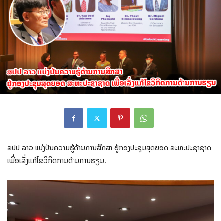
ສປປ ລາວ ເເບ່ງປັນຄວາມຮູ້ດ້ານການສຶກສາ ຢູ່ກອງປະຊຸມສຸດຍອດ ສະຫະປະຊາຊາດ
ເພື່ອເລັ່ງແກ້ໄຂວິກິດການດ້ານການຮຽນ.