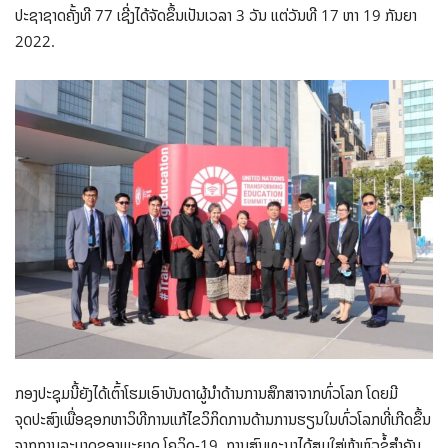
ປະຊາຊາດຄັ້ງທີ 77 ເຊີ່ງໄດ້ຈັດຂຶ້ນເປັນເວລາ 3 ວັນ ແຕ່ວັນທີ 17 ຫາ 19 ກັນຍາ
2022.
ກອງປະຊຸມນີ້ຍັງໄດ້ເຕົ້າໂຮມເອົາບັນດາຜູ້ນຳດ້ານການສຶກສາຈາກທົ່ວໂລກ ໂດຍມີ
ຈຸດປະສົງເພື່ອຊອກຫາວິທີການແກ້ໄຂວິກິດການດ້ານການຮຽນໃນທົ່ວໂລກທີ່ເກີດຂຶ້ນ
ຈາກການລະບາດຂອງພະຍາດ ໂຄວິດ-19. ການສົນທະນາໄດ້ສຸມໃສ່ຫ້າຫົວຂໍ້ສໍາຄັນ