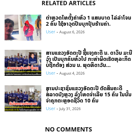
RELATED ARTICLES
ຕຳຫຼວດໄທຕັ້ງຄ່າຫົວ 1 ແສນບາດ ໄລ່ລ່າໂຈນ
2 ຄົນ ໃຊ້ອາວຸດປືນບຸກປຸ້ນຮ້ານຄຳ.
User
-
August 6, 2026
ສານແຂວງອັດຕະປື ຊີ້ແຈງຄະດີ ນ. ດາວິນ ມະນີ
ວົງ ເປັນບຸກຄົນທົ່ວໄປ ກະທຳຜິດເຮັດທຸລະກິດ
ບໍ່ຖືກຕ້ອງ ສ່ວນ ນ. ພຸດທິດາວັນ...
User
-
August 4, 2026
ສານປະຊາຊົນແຂວງອັດຕະປື ຕັດສິນຄະດີ
ສໍ້ລາດບັງຫຼວງ ລົງໂທດຈຳເລີຍ 15 ຄົນ ໃນນັ້ນ
ຈໍາຄຸກຕະຫຼອດຊີວິດ 10 ຄົນ
User
-
July 31, 2026
NO COMMENTS