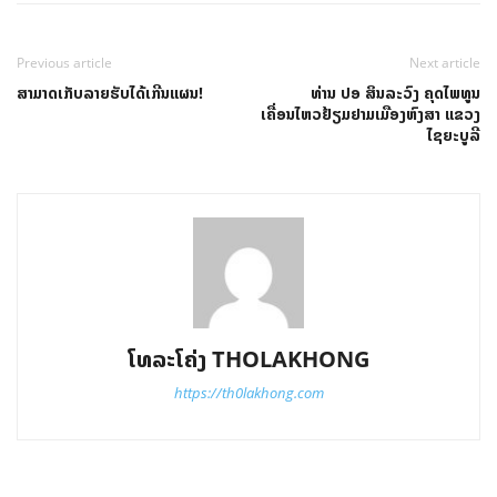
Previous article
Next article
ສາມາດເກັບລາຍຮັບໄດ້ເກີນແຜນ!
ທ່ານ ປອ ສິນລະວົງ ຄຸດໄພທູນ
ເຄື່ອນໄຫວຢ້ຽມຢາມເມືອງຫົງສາ ແຂວງ
ໄຊຍະບູລີ
ໂທລະໂຄ່ງ THOLAKHONG
https://th0lakhong.com