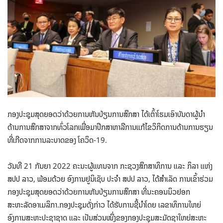
ກອງປະຊຸມສຸດຍອດວ່າດ້ວຍການຫັນປ່ຽນການສຶກສາ ໄດ້ເຕົ້າໂຮມເອົາບັນດາຜູ້ນຳ
ດ້ານການສຶກສາຈາກທົ່ວໂລກເພື່ອມາປຶກສາຫາລືການແກ້ໄຂວິກິດການດ້ານການຮຽນ
ທີ່ເກີດຈາກການລະບາດຂອງ ໂຄວິດ-19.
ວັນທີ 21 ກັນຍາ 2022 ຄະນະຜູ້ແທນຈາກ ກະຊວງສຶກສາທິການ ແລະ ກິລາ ແຫ່ງ
ສປປ ລາວ, ພ້ອມດ້ວຍ ອົງການຢູນິເຊັບ ປະຈໍາ ສປປ ລາວ, ໄດ້ສໍາເລັດ ການເຂົ້າຮ່ວມ
ກອງປະຊຸມສຸດຍອດວ່າດ້ວຍການຫັນປ່ຽນການສຶກສາ ທີ່ນະຄອນນິວຢອກ
ສະຫະລັດອາເມລິກາ.ກອງປະຊຸມດັ່ງກ່າວ ໄດ້ຮັບການຊີ້ນຳໂດຍ ເລຂາທິການໃຫຍ່
ອົງການສະຫະປະຊາຊາດ ເເລະ ເປັນສ່ວນໜຶ່ງຂອງກອງປະຊຸມສະມັດຊາໃຫຍ່ສະຫະ