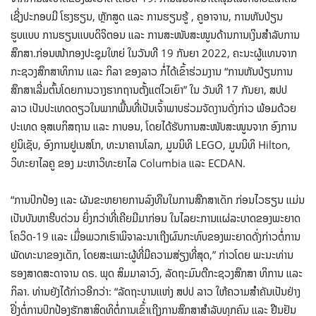
ເຊີ່ງປະກອບມີ ໂຮງຮຽນ, ຫຼັກສູດ ແລະ ການຮຽນຮູ້ , ຄູອາຈານ, ການຫັນປ່ຽນ
ຮູບແບບ ການຮຽນເເບບດິຈິຕອນ ແລະ ການສະໜັບສະໜູນດ້ານການເງິນສຳລັບການ
ສຶກສາ.ກ່ອນໜ້າກອງປະຊຸມໃຫຍ່ ໃນວັນທີ 19 ກັນຍາ 2022, ຄະນະຜູ້ແທນຈາກ
ກະຊວງສຶກສາທິການ ແລະ ກິລາ ຂອງລາວ ກໍ່ໄດ້ເຂົ້າຮ່ວມງານ “ການຫັນປ່ຽນການ
ສຶກສາເລີ່ມຕົ້ນໂດຍການວາງຮາກຖານຕັ້ງແຕ່ໄວເຍົາ” ໃນ ວັນທີ 17 ກັນຍາ, ສປປ
ລາວ ເປັນປະເທດດຽວໃນພາກພື້ນທີ່ເປັນເຈົ້າພາບຮ່ວມຈັດງານດັ່ງກ່າວ ພ້ອມດ້ວຍ
ປະເທດ ອຸສເບກິສຖານ ເເລະ ກາບອນ, ໂດຍໄດ້ຮັບການສະໜັບສະໜູນຈາກ ອົງການ
ຢູນິເຊັບ, ອົງການຢູເນສໂກ, ທະນາຄານໂລກ, ມູນນິທິ LEGO, ມູນນິທິ Hilton,
ວິທະຍາໄລຄູ ຂອງ ມະຫາວິທະຍາໄລ Columbia ແລະ ECDAN.
“ການປົກປ້ອງ ເເລະ ຜັນຂະຫຍາຍການລົງທຶນໃນການສືກສາເດັກ ກ່ອນໄວຮຽນ ເເມ່ນ
ເປັນບັນຫາຮີບດ່ວນ ຍິ່ງກວ່າທີ່ເຄີຍມີມາກ່ອນ ໃນໄລຍະການເເຜ່ລະບາດຂອງພະຍາດ
ໂຄວິດ-19 ເເລະ ເມຶ່ອພວກເຮົາພິຈາລະນາເຖີງຜົນກະທົບຂອງພະຍາດດັ່ງກ່າວຕໍ່ການ
ພັດທະນາຂອງເດັກ, ໂດຍສະເພາະຜູ້ທີ່ມີຄວາມສ່ຽງທີ່ສຸດ,” ກ່າວໂດຍ ພະນະທ່ານ
ຮອງສາດສະດາຈານ ດຣ. ພຸດ ສິມມາລາວົງ, ລັດຖະມົນຕີກະຊວງສຶກສາ ທິການ ແລະ
ກິລາ. ທ່ານຍັງໄດ້ກ່າວອີກວ່າ: “ລັດຖະບານເເຫ່ງ ສປປ ລາວ ໃຫ້ຄວາມສຳຄັນເປັນຢ່າງ
ຢິ່ງຕໍ່ການປົກປ້ອງຮັກສາສິດທິຕໍ່ການເຂົ້່າເຖີງການສຶກສາສຳລັບທຸກຄົນ ແລະ ຢືນຢັນ