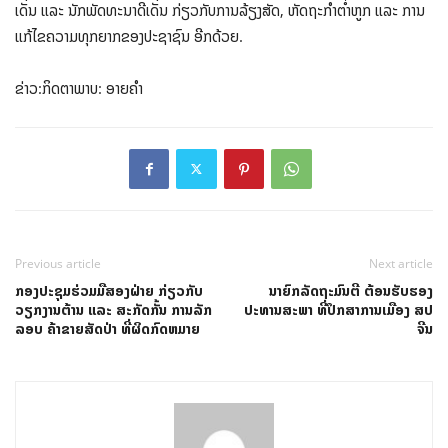
ເດັ່ນ ແລະ ນັກພັດທະນາດີເດັ່ນ ກ່ຽວກັບການລ້ຽງສັດ, ຫັດຖະກຳຕໍ່າຫູກ ແລະ ການ
ແກ້ໄຂຄວາມທຸກຍາກຂອງປະຊາຊົນ ອີກດ້ວຍ.
ຂ່າວ:ກິດຕາພາບ: ອາຍຄຳ
Previous article
Next article
ກອງປະຊຸມຮ່ວມມືສອງຝ່າຍ ກ່ຽວກັບ
ນາຍົກລັດຖະມົນຕີ ຕ້ອນຮັບຮອງ
ວຽກງານຕ້ານ ແລະ ສະກັດກັ້ນ ການລັກ
ປະທານສະພາ ທີ່ປຶກສາການເມືອງ ສປ
ລອບ ຄ້າຂາຍສັດປ່າ ທີ່ຜິດກົດຫມາຍ
ຈີນ