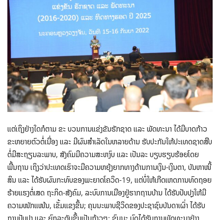
ແຕ່ເຖິງຢ່າງໃດກໍຕາມ ຂະ ບວນການແຂ່ງຂັນຮັກຊາດ ແລະ ພັດທະນາ ໄດ້ມີບາດກ້າວ
ຂະຫຍາຍຕົວຕໍ່ເນື່ອງ ແລະ ມີຜົນສໍາເລັດໃນຫລາຍດ້ານ ຮັບປະກັນໃຫ້ປະເທດຊາດສືບ
ຕໍ່ມີສະຖຽນລະພາບ, ສັງຄົມມີຄວາມສະຫງົບ ແລະ ເປັນລະ ບຽບຮຽບຮ້ອຍໂດຍ
ພື້ນຖານ ເຖິງວ່າປະເທດເຮົາຈະມີຄວາມຫຍຸ້ງຍາກທາງດ້ານການເງິນ-ເງິນຕາ, ບັນຫາໜີ້
ສິນ ແລະ ໄດ້ຮັບຜົນກະທົບຂອງພະຍາດໂຄວິດ-19, ແຕ່ບໍ່ໃຫ້ເກີດເຫດການທົດຖອຍ
ຮ້າຍແຮງຕໍ່ເສດ ຖະກິດ-ສັງຄົມ, ລະບົບການເມືອງຢູ່ຮາກຖານບ້ານ ໄດ້ຮັບປັບປຸງໃຫ້ມີ
ຄວາມໜັກແໜ້ນ, ເຂັ້ມແຂງຂຶ້ນ; ຄຸນນະພາບຊີວິດຂອງປະຊາຊົນບັນດາເຜົ່າ ໄດ້ຮັບ
ການປັບປຸງ ແລະ ຍົກລະດັບຂຶ້ນເປັນກ້າວໆ; ຊົນນະ ບົດໄດ້ຮັບການພັດທະນາຢ່າງ