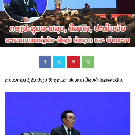
ຂະບວນການແຂ່ງຂັນ-ຍ້ອງຍໍ ຮັກຊາດແລະ ພັດທະນາ ມີຜົນສຳເລັດຫລາຍດ້ານ.