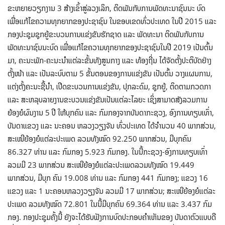
ຂະຫຍາຍວຽກງານ 3 ສ້າງເຂົ້າສູ່ລວງເລິກ, ຕິດພັນກັບການພັດທະນາຊົນນະ ບົດ
ເພື່ອແກ້ໄຂຄວາມທຸກຍາກຂອງປະຊາຊົນ ໃນຂອບເຂດທົ່ວປະເທດ ໃນປີ 2015 ແລະ
ກອງປະຊຸມຊຸກຍູ້ຂະບວນການແຂ່ງຂັນຮັກຊາດ ແລະ ພັດທະນາ ຕິດພັນກັບການ
ພັດທະນາຊົນນະບົດ ເພື່ອແກ້ໄຂຄວາມທຸກຍາກຂອງປະຊາຊົນໃນປີ 2019 ເປັນຕົ້ນ
ມາ, ຄະນະພັກ-ຄະນະນໍາແຕ່ລະຂັ້ນທັງສູນກາງ ແລະ ທ້ອງຖີ່ນ ໄດ້ຈັດຕັ້ງປະຕິບັດຢ່າງ
ຕັ້ງໜ້າ ແລະ ເປັນລະບົບຕາມ 5 ຂັ້ນຕອນຂອງການແຂ່ງຂັນ ເປັນຕົ້ນ ວາງແຜນການ,
ແຕ່ງຕັ້ງຄະນະຊີ້ນໍາ, ເປີດຂະບວນການແຂ່ງຂັນ, ປຸກລະດົມ, ຊຸກຍູ້, ຕິດຕາມກວດກາ
ແລະ ສະຫລຸບລາຍງານຂະບວນແຂ່ງຂັນເປັນແຕ່ລະໄລຍະ ເຊິ່ງສາມາດສັງລວມການ
ຍ້ອງຍໍຜົນງານ 5 ປີ ໃຫ້ບຸກຄົນ ແລະ ກົມກອງຈາກບັນດາກະຊວງ, ອົງການທຽບເທົ່າ,
ບັນດາແຂວງ ແລະ ນະຄອນ ຫລວງວຽງຈັນ ທົ່ວປະເທດ ໄດ້ຈຳນວນ 40 ພາກສ່ວນ,
ສະເໜີຍ້ອງຍໍແຕ່ລະປະເພດ ລວມທັງໝົດ 92.250 ພາກສ່ວນ, ມີບຸກຄົນ
86.327 ທ່ານ ແລະ ກົມກອງ 5.923 ກົມກອງ. ໃນນີ້ກະຊວງ-ອົງການທຽບເທົ່າ
ລວມມີ 23 ພາກສ່ວນ ສະເໜີຍ້ອງຍໍແຕ່ລະປະເພດລວມທັງໝົດ 19.449
ພາກສ່ວນ, ມີບຸກ ຄົນ 19.008 ທ່ານ ແລະ ກົມກອງ 441 ກົມກອງ; ແຂວງ 16
ແຂວງ ແລະ 1 ນະຄອນຫລວງວຽງຈັນ ລວມມີ 17 ພາກສ່ວນ; ສະເໜີຍ້ອງຍໍແຕ່ລະ
ປະເພດ ລວມທັງໝົດ 72.801 ໃນນີ້ມີບຸກຄົນ 69.364 ທ່ານ ແລະ 3.437 ກົມ
ກອງ. ກອງປະຊຸມຄັ້ງນີ້ ຍັງຈະໄດ້ຮັບຟັງການບົດປະກອບຄຳເຫັນຂອງ ບັນດາຕົວແບບດີ