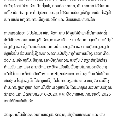
ຕໍ່ເນື່ອງ ໂດຍມີສ່ວນຮ່ວມຢ່າງຕັ້ງໜ້າ, ຄອບຄົວທຸກຍາກ, ບ້ານທຸກຍາກ ໄດ້ຮັບການ
ແກ້ໄຂ ເປັນກ້າວໆມາ; ກຳລັງປະກອບອາວຸດ ໄດ້ຮັບການປັບປຸງກໍ່ສ້າງກາຍເປັນກຳລັງທີ່
ໜັກ ແໜ້ນ ທາງດ້ານການເມືອງ-ແນວຄິດ ແລະ ມີແບບແຜນທັນສະໄໝ.
ຕະຫລອດໄລຍະ 5 ປີຜ່ານມາ ພັກ, ລັດຖະບານ ໄດ້ສຸມໃສ່ນໍາພາ-ຊີ້ນໍາການຈັດຕັ້ງ
ປະຕິບັດ ຂະບວນການແຂ່ງຂັນຮັກຊາດ ແລະ ພັດທະ ນາ ດ້ວຍການບຸກບືນ ແຕ່ກໍຍັງມີ
ຂໍ້ຄົງຄ້າງ ແລະ ສິ່ງທ້າທາຍຕໍ່ບົດບາດການນຳພາຂອງພັກ ແລະ ການຄຸ້ມຄອງຂອງລັດ.
ທັງໝົດນັ້ນ ລ້ວນແຕ່ຊີ້ເຖິງສະພາວະຄວາມເປັນຈິງທາງດ້ານການເມືອງ, ເສດຖະກິດ,
ວັດທະນະທຳ-ສັງຄົມ, ປ້ອງກັນຊາດ-ປ້ອງກັນຄວາມສະຫງົບ ທີ່ຮຽກຮ້ອງໃຫ້ຕ້ອງ
ກຳແໜ້ນ ແລະ ພິຈາ ລະນາຢ່າງພາວະວິໄສ ເພື່ອເປັນພື້ນຖານໃນການວາງທິດທາງ
ໜ້າທີ່ ໃນພາລະກິດປົກປັກຮັກສາ ແລະ ສ້າງສາປະເທດຊາດ ໃນຊຸມປີຕໍ່ໜ້າໃຫ້ມີການ
ຫັນປ່ຽນ ໄປສູ່ລວງເລິກໄດ້ຢ່າງແທ້ຈິງ. ໃນໂອກາດດຽວກັນ ທ່ານ ທອງຈັນ ມະນີໄຊ
ກໍາມະການສູນກາງພັກ ລັດຖະມົນຕີກະຊວງພາຍໃນ ໄດ້ສະຫລຸບຂະບວນການແຂ່ງຂັນ
ຮັກຊາດ ແລະ ພັດທະນາ(2016-2020) ແລະ ທິດທາງແຜນ ການຮອດປີ 2025
ໂດຍໄດ້ຍົກໃຫ້ເຫັນວ່າ:
ລັດຖະບານໄດ້ເປີດຂະບວນການແຂ່ງຂັນຮັກຊາດ, ສ້າງບ້ານພັດທະນາ ແລະ ຜັນ