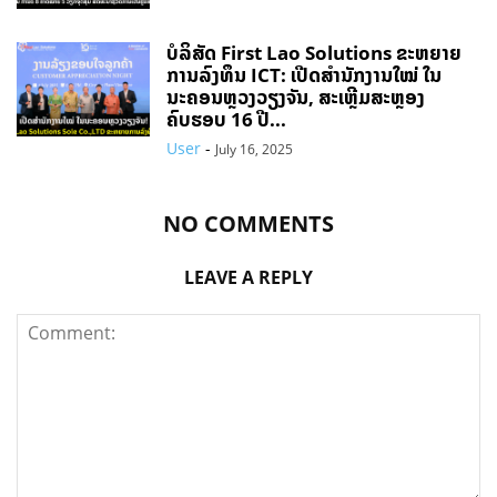
ບໍລິສັດ First Lao Solutions ຂະຫຍາຍ
ການລົງທຶນ ICT: ເປີດສຳນັກງານໃໝ່ ໃນ
ນະຄອນຫຼວງວຽງຈັນ, ສະເຫຼີມສະຫຼອງ
ຄົບຮອບ 16 ປີ...
User
-
July 16, 2025
NO COMMENTS
LEAVE A REPLY