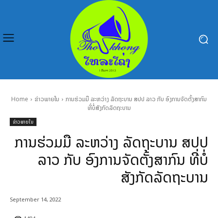
Home
ຂ່າວພາຍໃນ
ການຮ່ວມມື ລະຫວ່າງ ລັດຖະບານ ສປປ ລາວ ກັບ ອົງການຈັດຕັ້ງສາກົນ
ທີ່ບໍ່ສັງກັດລັດຖະບານ
ຂ່າວພາຍໃນ
ການຮ່ວມມື ລະຫວ່າງ ລັດຖະບານ ສປປ
ລາວ ກັບ ອົງການຈັດຕັ້ງສາກົນ ທີ່ບໍ່
ສັງກັດລັດຖະບານ
September 14, 2022