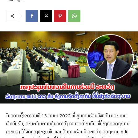
1484
ໃນຕອນເຊົ້າຂອງວັນທີ 13 ກັນຍາ 2022 ທີ່ ສູນການຮ່ວມມືສາກົນ ແລະ ການ
ຝືກອົບຮົມ, ຄະນະກຳມະການຄຸ້ມຄອງອົງ ການຈັດຕັ້ງສາກົນ ທີ່ບໍ່ສັງກັດລັດຖະບານ
(ອສບລ) ໄດ້ຈັດກອງປະຊຸມທົບທວນຄືນການຮ່ວມມື ລະຫວ່າງ ລັດຖະບານ ສປປ