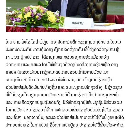
ໂດຍ ທ່ານ ໂພໄຊ ໄຂຄຳພິທູນ, ຮອງລັດຖະມົນຕີກະຊວງການຕ່າງປະເທດ ໃນນາມ
ປະທານຄະນະກຳມະການຄຸ້ມຄອງ ອົງການຈັດຕັ້ງສາກົນ ທີ່ບໍ່ສັງກັດລັດຖະບານ ຫຼື
INGOs ຢູ່ ສປປ ລາວ, ໄດ້ລາຍງານໝາກຜົນຂອງການຮ່ວມມືລະຫວ່າງ
ລັດຖະບານ ແລະ ອສບລ ໂດຍໃຫ້ເຫັນຈຸດດີຂອງບັນດາໂຄງການຊ່ວຍເຫຼືອ ຂອງ
ອສບລ ໃນໄລຍະຜ່ານມາ ເຊິ່ງສາມາດປະກອບສ່ວນເຂົ້າໃນການພັດທະນາ
ເສດຖະກິດ-ສັງຄົມ ຂອງ ສປປ ລາວ ພໍສົມຄວນ, ບັນດາໂຄງການຊ່ວຍເຫຼືອ
ສ່ວນໃຫຍ່ແມ່ນຕິດພັນກັບທ້ອງຖິ່ນ ແລະ ຂະແໜງການທີ່ກ່ຽວຂ້ອງ, ມີຊ່ຽວຊານ
ທີ່ມີບົດຮຽນໃນວຽກງານການພັດທະນາ ກໍ່ຄື ການຊ່ວຍ ເຫຼືອດ້ານມະນຸດສະທຳ
ແລະ ການເຮັດວຽກກັບຊຸມຊົມໂດຍກົງ, ມີວິທີການຊຸກຍູ້ໃຫ້ປະຊາຊົນມີສ່ວນຮ່ວມ
ໃນການພັດ ທະນາຊຸມຊົນ ກໍ່ຄື ການສ້າງຄວາມເຂັ້ມແຂງດ້ວຍຕົນເອງໃຫ້ແກ່ຊຸມຊົນ
ແລະ ອື່ນໆ. ນອກຈາກນັ້ນ, ອສບລ ສ່ວນໃຫຍ່ແມ່ນສາມາດນຳໃຊ້ທຶນບໍ່ຫຼາຍ ແຕ່ໄດ້
ປະກອບສ່ວນເຂົ້າໃນການປັບປຸງຊີວິດການເປັນຢູ່ຂອງປະຊາຊົນໃຫ້ດີຂຶ້ນເທື່ອລະກ້າວ.