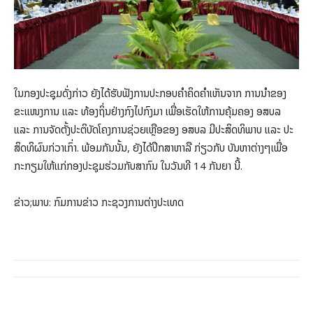
ໃນກອງປະຊຸມດັ່ງກ່າວ ຍັງໄດ້ຮັບຟັງການປະກອບຄຳຄິດຄຳເຫັນຈາກ ການນຳຂອງ
ຂະແໜງການ ແລະ ທ້ອງຖິ່ນຢ່າງກົງໄປກົງມາ ເພື່ອເຮັດໃຫ້ການຄຸ້ມຄອງ ອສບລ
ແລະ ການຈັດຕັ້ງປະຕິບັດໂຄງການຊ່ວຍເຫຼືອຂອງ ອສບລ ມີປະສິດທິພາບ ແລະ ປະ
ສິດທິຜົນກ່ວາເກົ່າ. ພ້ອມກັນນັ້ນ, ຍັງໄດ້ປຶກສາຫາລື ກ່ຽວກັບ ບັນຫາຕ່າງໆເພື່ອ
ກະກຽມໃຫ້ແກ່ກອງປະຊຸມຮ່ວມກັບສາກົນ ໃນວັນທີ 14 ກັນຍາ ນີ້.
ຂ່າວ;ພາບ: ກົມການຂ່າວ ກະຊວງການຕ່າງປະເທດ