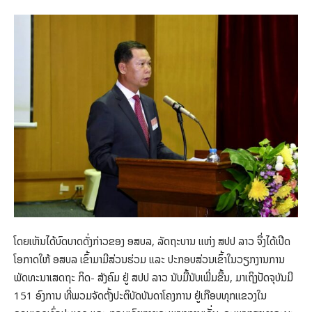
ໂດຍເຫັນໄດ້ບົດບາດດັ່ງກ່າວຂອງ ອສບລ, ລັດຖະບານ ແຫ່ງ ສປປ ລາວ ຈຶ່ງໄດ້ເປີດ
ໂອກາດໃຫ້ ອສບລ ເຂົ້າມາມີສ່ວນຮ່ວມ ແລະ ປະກອບສ່ວນເຂົ້າໃນວຽກງານການ
ພັດທະນາເສດຖະ ກິດ- ສັງຄົມ ຢູ່ ສປປ ລາວ ນັບມື້ນັບເພີ່ມຂຶ້ນ, ມາເຖິງປັດຈຸບັນມີ
151 ອົງການ ທີ່ພວມຈັດຕັ້ງປະຕິບັດບັນດາໂຄງການ ຢູ່ເກືອບທຸກແຂວງໃນ