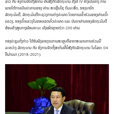
ລາວ ກັບ ອົງການຈັດຕັ້ງສາກົນ ທີ່ບໍ່ສັງກັດລັດຖະບານ ຄັ້ງທີ IV ຢ່າງເປັນທາງ ການ
ພາຍໃຕ້ການເປັນປະທານຂອງ ທ່ານ ສະເຫຼີມໄຊ ກົມມະສິດ, ຮອງນາຍົກ
ລັດຖະມົນຕີ, ລັດຖະມົນຕີກະຊວງການຕ່າງປະເທດ ໂດຍການເຂົ້າຮ່ວມຂອງທ່ານເຈົ້າ
ແຂວງ, ຮອງເຈົ້າແຂວງໃນຂອບເຂດທົ່ວປະເທດ ແລະ ບັນດາທ່ານຮອງລັດຖະມົນຕີ
ອ້ອມຂ້າງສູນກາງພ້ອມຄະນະ ທັງໝົດຫຼາຍກ່ວາ 230 ທ່ານ.
ກອງປະຊຸມດັ່ງກ່າວ ໄດ້ຮັບຟັງລາຍງານການສະຫຼຸບຕີລາຄາສະພາບການຮ່ວມມື
ລະຫວ່າງ ລັດຖະບານ ກັບ ອົງການຈັດຕັ້ງສາກົນທີ່ບໍ່ສັງກັດລັດຖະບານ ໃນໄລຍະ 04
ປີຜ່ານມາ (2018-2021).