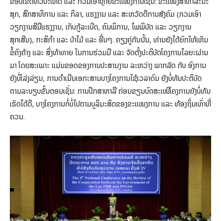
ຂອບເຂດທົ່ວປະເທດ ແລະ ກວມເອົາຫຼາຍຂະແໜງການເຊັ່ນ: ຂະແໜງສາທາລະນະ
ສຸກ, ສຶກສາທິການ ແລະ ກິລາ, ແຮງງານ ແລະ ສະຫວັດດີການສັງຄົມ (ກວມເອົາ
ວຽກງານສີມືແຮງງານ, ເກັບກູ້ລະເບີດ, ຄົນພິການ, ໄພພິບັດ ແລະ ວຽກງານ
ສຸກເສີນ), ກະສິກຳ ແລະ ປ່າໄມ້ ແລະ ອື່ນໆ. ຄຽງຄູ່ກັນນັ້ນ, ທ່ານຍັງໄດ້ຍົກໃຫ້ເຫັນ
ຂໍ້ຄົງຄ້າງ ແລະ ສິ່ງທ້າທາຍ ໃນການຮ່ວມມື ແລະ ຈັດຕັ້ງປະຕິບັດໂຄງການໄລຍະຜ່ານ
ມາ ໂດຍສະເພາະ ແມ່ນຂອດຂອງການປະສານງານ ລະຫວ່າງ ພາກລັດ ກັບ ອົງການ
ຍັງບໍ່ໂລ່ງລ່ຽນ, ການດຳເນີນເອກະສານບາງໂຄງການໃຊ້ເວລາດົນ ຍັງບໍ່ທັນປະຕິບັດ
ຕາມລະບຽບຂັ້ນຕອນເຊັ່ນ: ການປຶກສາຫາລື ກ່ອນຂຽນບົດສະເໜີໂຄງການຍັງບໍ່ທັນ
ເຮັດໄດ້ດີ, ບາງໂຄງການກໍ່ບໍ່ໄປຕາມບູລິມະສິດຂອງຂະແໜງການ ແລະ ທ້ອງຖິ່ນເທົ່າທີ່
ຄວນ.