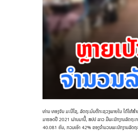
ທ່ານ ທອງຈັນ ມະນີໄຊ, ລັດຖະມົນຕີກະຊວງພາຍໃນ ໄດ້ໃຫ້ສໍາພາດ
ມາຮອດປີ 2021 ຜ່ານມານີ້, ສປປ ລາວ ມີພະນັກງານລັດຖະກອ
40.081 ຄົນ, ກວມເອົາ 42% ຂອງຈໍານວນພະນັກງານລັດຖ