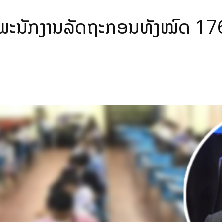
ພະນັກງານລັດຖະກອນທັງໝົດ 176