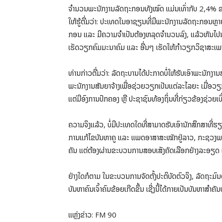
ຈໍານວນພະນັກງານລັດຖະກອນທັງໝົດ ແມ່ນເທົ່າກັບ 2,4% ຂອ
ໃຫ້ຮູ້ຕື່ມວ່າ: ປະເທດໃນອາຊຽນທີ່ມີພະນັກງານລັດຖະກອນຫຼາ
ກອນ ແລະ ມີຄວາມຈໍາເປັນຕ້ອງຫລຸດຈໍານວນລົງ, ແລ້ວຫັນໄປນໍາ
ເຮັດວຽກຄົມມະນາຄົມ ແລະ ອື່ນໆ ເຮັດໃຫ້ກໍາວຽກວິຊາສະເພາະບ
ທ່ານກ່າວຕື່ມວ່າ: ລັດຖະບານໄດ້ປະກາດບໍ່ໃຫ້ຮັບເອົາພະນັກ
ພະນັກງານສັນຍາຈ້າງເພື່ອຊ່ວຍວຽກເປັນແຕ່ລະໄລຍະ ເມື່ອວຽກສ
ແຕ່ມີອົງການປົກຄອງ ຫຼື ປະຊາຊົນທ້ອງຖິ່ນທີ່ກ່ຽວຂ້ອງຊ່ວຍເບ
ຄວາມຈິງແລ້ວ, ບໍ່ມີປະເທດໃດທີ່ສາມາດຮັບເອົານັກສຶກສາທີ່ຮຽ
ການແກ້ໄຂບັນຫາຄູ ແລະ ແພດອາສາສະໝັກຢູ່ລາວ, ກະຊວງພາຍ
ຄັນ ແຕ່ຕ້ອງຜ່ານຂະບວນການສອບເສັງຄັດເລືອກຢ່າງລະອຽດ ແ
ຢ່າງໃດກໍຕາມ ໃນຂະບວນການຈັດຕັ້ງປະຕິບັດຕົວຈິງ, ລັດຖະມົນ
ບັນຫາຄົນເຈົ້າຄົນຂ້ອຍເກີດຂຶ້ນ ເຊີ່ງນີ້ໄດ້ກາຍເປັນບັນຫາສໍາຄັນ
ແຫຼ່ງຂ່າວ: FM 90