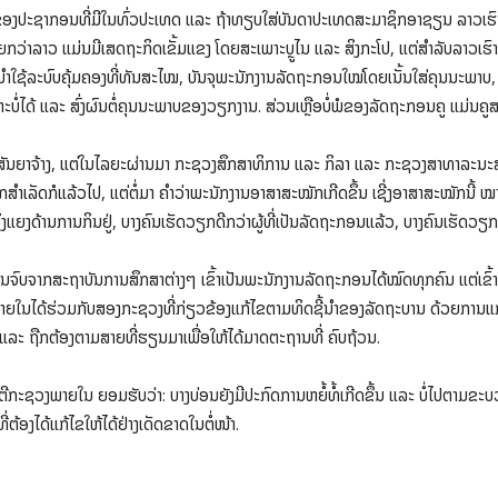
ງປະຊາກອນທີ່ມີໃນທົ່ວປະເທດ ແລະ ຖ້າທຽບໃສ່ບັນດາປະເທດສະມາຊິກອາຊຽນ ລາວເຮົາຢູ່
ຍກວ່າລາວ ແມ່ນມີເສດຖະກິດເຂັ້ມແຂງ ໂດຍສະເພາະບຼູໄນ ແລະ ສິງກະໂປ, ແຕ່ສໍາລັບລາວເຮ
ໃຊ້ລະບົບຄຸ້ມຄອງທີ່ທັນສະໄໝ, ບັນຈຸພະນັກງານລັດຖະກອນໃໝ່ໂດຍເນັ້ນໃສ່ຄຸນນະພາບ, ແກ້
ໍ່ໄດ້ ແລະ ສົ່ງຜົນຕໍ່ຄຸນນະພາບຂອງວຽກງານ. ສ່ວນເຫຼືອບໍ່ພໍຂອງລັດຖະກອນຄູ ແມ່ນຄູສອນຢ
ງານສັນຍາຈ້າງ, ແຕ່ໃນໄລຍະຜ່ານມາ ກະຊວງສຶກສາທິການ ແລະ ກິລາ ແລະ ກະຊວງສາທາລະນະສຸ
ໍາເລັດກໍແລ້ວໄປ, ແຕ່ຕໍ່ມາ ຄໍາວ່າພະນັກງານອາສາສະໝັກເກີດຂຶ້ນ ເຊີ່ງອາສາສະໝັກນີ້ 
ິ່ງແຍງດ້ານການກິນຢູ່, ບາງຄົນເຮັດວຽກດີກວ່າຜູ້ທີ່ເປັນລັດຖະກອນແລ້ວ, ບາງຄົນເຮັດວຽກຫ
ນຈົບຈາກສະຖາບັນການສຶກສາຕ່າງໆ ເຂົ້າເປັນພະນັກງານລັດຖະກອນໄດ້ໝົດທຸກຄົນ ແຕ່ເຂົ້າເຈົ
ໃນໄດ້ຮ່ວມກັບສອງກະຊວງທີ່ກ່ຽວຂ້ອງແກ້ໄຂຕາມທິດຊີ້ນໍາຂອງລັດຖະບານ ດ້ວຍການແກ້ໄ
ລະ ຖືກຕ້ອງຕາມສາຍທີ່ຮຽນມາເພື່ອໃຫ້ໄດ້ມາດຕະຖານທີ່ ຄົບຖ້ວນ.
ຕີກະຊວງພາຍໃນ ຍອມຮັບວ່າ: ບາງບ່ອນຍັງມີປະກົດການຫຍໍ້ທໍ້ເກີດຂຶ້ນ ແລະ ບໍ່ໄປຕາມຂະບ
ທີ່ຕ້ອງໄດ້ແກ້ໄຂໃຫ້ໄດ້ຢ່າງເດັດຂາດໃນຕໍ່ໜ້າ.