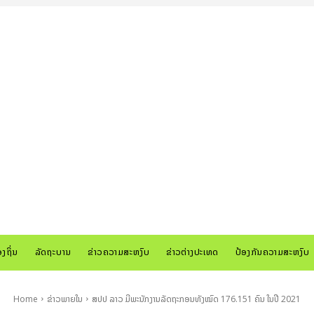
ອງຖິ່ນ
ລັດຖະບານ
ຂ່າວຄວາມສະຫງົບ
ຂ່າວຕ່າງປະເທດ
ປ້ອງກັນຄວາມສະຫງົບ
Home
ຂ່າວພາຍໃນ
ສປປ ລາວ ມີພະນັກງານລັດຖະກອນທັງໝົດ 176.151 ຄົນ ໃນປີ 2021