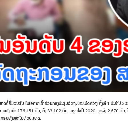
ຕໍ່ສື່ມວນຊົນ ໃນໂອກາດເຂົ້າຮ່ວມກອງປະຊຸມລັດຖະບານເປີດກວ້າງ ຄັ້ງທີ 1 ປະຈໍາປີ 2022
ນທັງໝົດ 176.151 ຄົນ, ຍິງ 83.102 ຄົນ, ທຽບໃສ່ປີ 2020 ຫຼຸດລົງ 2.670 ຄົນ, ໃນນ
ະກອນທັງໝົດໃນທົ່ວປະເທດ.