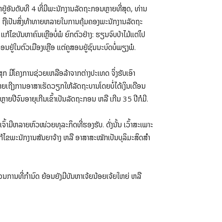
ອັນດັບທີ 4 ທີ່ມີພະນັກງານລັດຖະກອນຫຼາຍທີ່ສຸດ, ທ່ານ
ົາ ຖືເປັນສິ່ງທ້າທາຍຫລາຍໃນການຄຸ້ມຄອງພະນັກງານລັດຖະ
ໄຂບັນຫາຄົນເຫຼືອບໍ່ພໍ ຍົກຕົວຢ່າງ: ຮຽນຈົບປ່າໄມ້ແຕ່ໄປ
ູ່ໃນຕົວເມືອງເຫຼືອ ແຕ່ຄູສອນຢູ່ຊົນນະບົດບໍ່ພຽງພໍ.​
ກ ມີໂຄງການຊ່ວຍເຫລືອລ້າຈາກຕ່າງປະເທດ ຈິ່ງຮັບເອົາ
ໝາຍເຖີງການອາສາເຮັດວຽກໃຫ້ລັດຖະບານໂດຍບໍ່ໄດ້ເງິນເດືອນ
ຼາຍປີຈົນອາຍຸເກີນເຂົ້າເປັນລັດຖະກອນ ຫລື ເກີນ 35 ປີກໍມີ.
້າມີຫລາຍຫົວໜ່ວຍທຸລະກິດທີ່ຮອງຮັບ. ດັ່ງນັ້ນ ເວົ້າສະເພາະ
ຂພະນັກງານສັນຍາຈ້າງ ຫລື ອາສາສະໝັກເປັນບຸລິມະສິດສໍາ
ວນການທີ່ກໍານົດ ຍ້ອນຍັງມີບັນຫາເຈ້ຍນ້ອຍເຈ້ຍໃຫຍ່ ຫລື