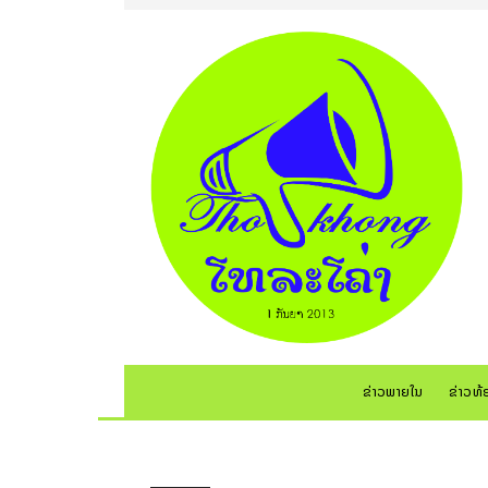
ຂ່າວພາຍໃນ
ຂ່າວທ້