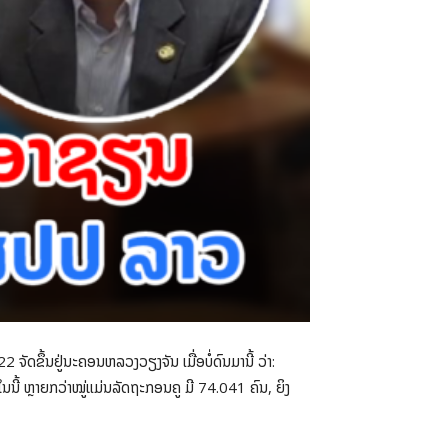
 ຈັດຂຶ້ນຢູ່ນະຄອນຫລວງວຽງຈັນ ເມື່ອບໍ່ດົນມານີ້ ວ່າ:
ີ້ ຫຼາຍກວ່າໝູ່ແມ່ນລັດຖະກອນຄູ ມີ 74.041 ຄົນ, ຍິງ