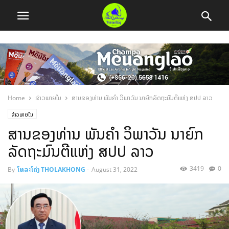
Home
ຂ່າວພາຍໃນ
ສານຂອງທ່ານ ພັນຄໍາ ວິພາວັນ ນາຍົກລັດຖະມົນຕີແຫ່ງ ສປປ ລາວ
ຂ່າວພາຍໃນ
ສານຂອງທ່ານ ພັນຄໍາ ວິພາວັນ ນາຍົກ
ລັດຖະມົນຕີແຫ່ງ ສປປ ລາວ
3419
0
By
ໂທລະໂຄ່ງ THOLAKHONG
-
August 31, 2022