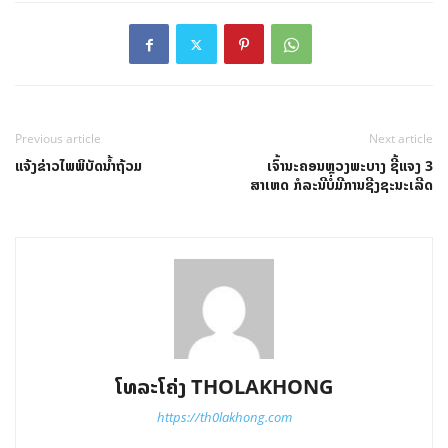
Previous article
Next article
ແຈ້ງຂ່າວໄພພິບັດນໍ້າຖ້ວມ
ເຈົ້ານະຄອນຫຼວງພະບາງ ຊີ້ແຈງ 3
ສາເຫດ ກໍລະນີບໍ່ມີການຊີງຊະນະເລີດ
ໂທລະໂຄ່ງ THOLAKHONG
https://th0lakhong.com