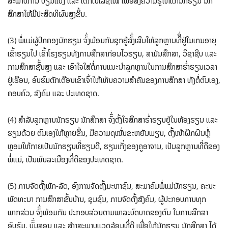
ສະພາບການ ປ່ຽນແປງ ແລະ ເຕັກໂນໂລຊີໃໝ່ ເພື່ອສົົ່ງຄວາມຮູ້ໃຫ້ແກ່ນັກຮຽນ ນັກ
ສຶກສາໃຫ້ມີປະສິດທິຜົນສູງຂຶ້ນ.
(3) ພໍໍ່ແມ່ຜູ້ປົກຄອງນັກຮຽນ ຈົົ່ງພ້ອມກັນຊຸກຍູ້ສົົ່ງເສີມໃຫ້ລູກຫຼານທີີ່ຢູ່ໃນເກນອາຍຸ
ເຂົ້າຮຽນໄປ ເຂົ້າໂຮງຮຽນທັງການສຶກສາກ່ອນໄວຮຽນ, ສາມັນສຶກສາ, ວິຊາຊີບ ແລະ
ການສຶກສາຊັັ້ນສູງ ແລະ ເອົາໃຈໃສ່ຕໍໍ່ການແນະນໍາລູກຫຼານໃນການສຶກສາຮໍ່າຮຽນເວລາ
ຢູ່ເຮືອນ, ອົບຮົມຕັກເຕືອນເຂົາເຈົ້າໃຫ້ເຫັນຄວາມສໍາຄັນຂອງການສຶກສາ ທັງຕໍໍ່ຕົນເອງ,
ຄອບຄົວ, ສັງຄົມ ແລະ ປະເທດຊາດ.
(4) ສໍາລັບລູກຫຼານນັກຮຽນ ນັກສຶກສາ ຈົົ່ງຕັ້ງໃຈສຶກສາຮໍ່າຮຽນຢູ່ໃນຫ້ອງຮຽນ ແລະ
ຮຽນດ້ວຍ ຕົນເອງໃຫ້ຫຼາຍຂຶ້ນ, ມີຄວາມດຸໝັ່ນຂະຫຍັນພຽນ, ຕັ້ງໜ້າຝຶກຝົນຫຼໍໍ່
ຫຼອມໃຫ້ກາຍເປັນນັກຮຽນທີ່ຮຽນດີ, ຮຽນເກັ່ງຂອງຄູອາຈານ, ເປັນລູກຫຼານທີ່ດີຂອງ
ພໍໍ່ແມ່, ເປັນພົນລະເມືອງທີ່ດີຂອງປະເທດຊາດ.
(5) ການຈັດຕັ້ງພັກ-ລັດ, ອົງການຈັດຕັ້ງມະຫາຊົນ, ສະມາຄົມພໍໍ່ແມ່ນັກຮຽນ, ຄະນະ
ພັດທະນາ ການສຶກສາຂັ້ນບ້ານ, ຊຸມຊົນ, ການຈັດຕັ້ງສັງຄົມ, ຜູ້ປະກອບການທຸກ
ພາກສ່ວນ ຈົົ່ງພ້ອມກັນ ປະກອບສ່ວນຕາມພາລະບົດບາດຂອງຕົນ ໃນການສຶກສາ
ອົບຮົມ, ບົົ່ມສອນ ແລະ ສ້າງສະພາບແວດລ້ອມທີ່ດີ ເພື່ອໃຫ້ນັກຮຽນ ນັກສຶກສາ ໄດ້