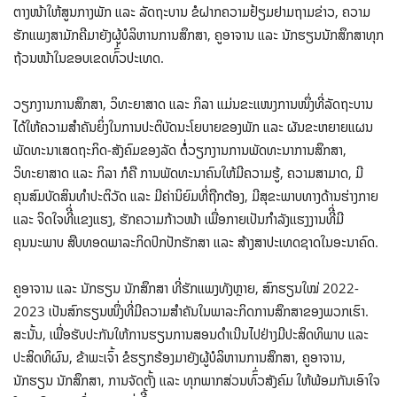
ຕາງໜ້າໃຫ້ສູນກາງພັກ ແລະ ລັດຖະບານ ຂໍຝາກຄວາມຢ້ຽມຢາມຖາມຂ່າວ, ຄວາມ
ຮັກແພງສາມັກຄີມາຍັງຜູ້ບໍລິຫານການສຶກສາ, ຄູອາຈານ ແລະ ນັກຮຽນນັກສຶກສາທຸກ
ຖ້ວນໜ້າໃນຂອບເຂດທົົ່ວປະເທດ.
ວຽກງານການສຶກສາ, ວິທະຍາສາດ ແລະ ກິລາ ແມ່ນຂະແໜງການໜຶ່ງທີ່ລັດຖະບານ
ໄດ້ໃຫ້ຄວາມສໍາຄັນຍິ່ງໃນການປະຕິບັດນະໂຍບາຍຂອງພັກ ແລະ ຜັນຂະຫຍາຍແຜນ
ພັດທະນາເສດຖະກິດ-ສັງຄົມຂອງລັດ ຕໍໍ່ວຽກງານການພັດທະນາການສຶກສາ,
ວິທະຍາສາດ ແລະ ກິລາ ກໍຄື ການພັດທະນາຄົນໃຫ້ມີຄວາມຮູ້, ຄວາມສາມາດ, ມີ
ຄຸນສົມບັດສິນທໍາປະຕິວັດ ແລະ ມີຄ່ານິຍົມທີ່ຖືກຕ້ອງ, ມີສຸຂະພາບທາງດ້ານຮ່າງກາຍ
ແລະ ຈິດໃຈທີີ່ແຂງແຮງ, ຮັກຄວາມກ້າວໜ້າ ເພື່ອກາຍເປັນກໍາລັງແຮງງານທີີ່ມີ
ຄຸນນະພາບ ສືບທອດພາລະກິດປົກປັກຮັກສາ ແລະ ສ້າງສາປະເທດຊາດໃນອະນາຄົດ.
ຄູອາຈານ ແລະ ນັກຮຽນ ນັກສຶກສາ ທີ່ຮັກແພງທັງຫຼາຍ, ສົກຮຽນໃໝ່ 2022-
2023 ເປັນສົກຮຽນໜຶ່ງທີ່ມີຄວາມສໍາຄັນໃນພາລະກິດການສຶກສາຂອງພວກເຮົາ.
ສະນັ້ນ, ເພື່ອຮັບປະກັນໃຫ້ການຮຽນການສອນດໍາເນີນໄປຢ່າງມີປະສິດທິພາບ ແລະ
ປະສິດທິຜົນ, ຂ້າພະເຈົ້າ ຂໍຮຽກຮ້ອງມາຍັງຜູ້ບໍລິຫານການສຶກສາ, ຄູອາຈານ,
ນັກຮຽນ ນັກສຶກສາ, ການຈັດຕັ້ງ ແລະ ທຸກພາກສ່ວນທົົ່ວສັງຄົມ ໃຫ້ພ້ອມກັນເອົາໃຈ