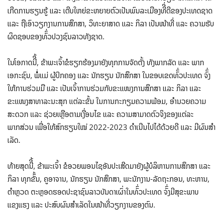
ເກີດການຮຽນຮູ້ ແລະ ເຕີບໃຫຍ່ຂະຫຍາຍຕົວເປັນພົນລະເມືອງທີີ່ດີຂອງປະເທດຊາດ
ແລະ ຖືເອົາວຽກງານການສຶກສາ, ວິທະຍາສາດ ແລະ ກິລາ ເປັນໜ້າທີ່ ແລະ ຄວາມຮັບ
ຜິດຊອບຂອງທົົ່ວປວງຊົນລາວທັງຊາດ.
ໃນໂອກາດນີີ້, ຂ້າພະເຈົ້າຂໍຮຽກຮ້ອງມາຍັງທຸກການຈັດຕັ້ງ ທັງພາກລັດ ແລະ ພາກ
ເອກະຊົນ, ພໍໍ່ແມ່ ຜູ້ປົກຄອງ ແລະ ນັກຮຽນ ນັກສຶກສາ ໃນຂອບເຂດທົົ່ວປະເທດ ຈົົ່ງ
ໃຫ້ການຮ່ວມມື ແລະ ເປັນເຈົ້າການຮ່ວມກັບຂະແໜງການສຶກສາ ແລະ ກິລາ ແລະ
ຂະແໜງສາທາລະນະສຸກ ແຕ່ລະຂັ້ນ ໃນການກະກຽມຄວາມພ້ອມ, ອໍານວຍຄວາມ
ສະດວກ ແລະ ຊ່ວຍເຫຼືອຕາມເງື່ອນໄຂ ແລະ ຄວາມສາມາດຕົວຈິງຂອງແຕ່ລະ
ພາກສ່ວນ ເພື່ອໃຫ້ສົກຮຽນໃໝ່ 2022-2023 ດໍາເນີນໄປໄດ້ດ້ວຍດີ ແລະ ມີຜົນສໍາ
ເລັດ.
ທ້າຍສຸດນີີ້, ຂ້າພະເຈົ້າ ຂໍອວຍພອນໄຊອັນປະເສີດມາຍັງຜູ້ບໍລິຫານການສຶກສາ ແລະ
ກິລາ ທຸກຂັັ້ນ, ຄູອາຈານ, ນັກຮຽນ ນັກສຶກສາ, ພະນັກງານ-ລັດຖະກອນ, ທະຫານ,
ຕໍາຫຼວດ ຕະຫຼອດຮອດປະຊາຊົນລາວບັນດາເຜົ່າໃນທົົ່ວປະເທດ ຈົົ່ງມີສຸຂະພາບ
ແຂງແຮງ ແລະ ປະສົບຜົນສໍາເລັດໃນໜ້າທີ່ວຽກງານຂອງຕົນ.