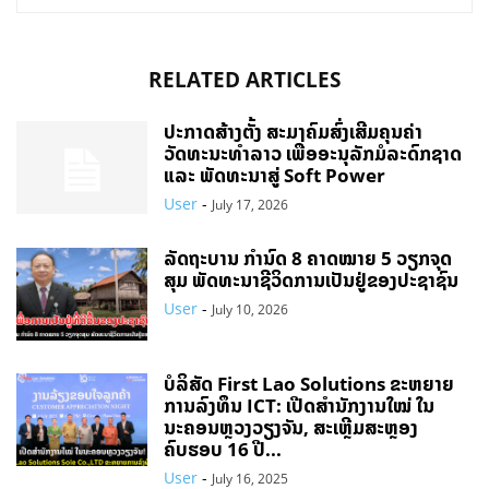
RELATED ARTICLES
ປະກາດສ້າງຕັ້ງ ສະມາຄົມສົ່ງເສີມຄຸນຄ່າ
ວັດທະນະທຳລາວ ເພື່ອອະນຸລັກມໍລະດົກຊາດ
ແລະ ພັດທະນາສູ່ Soft Power
User
-
July 17, 2026
ລັດຖະບານ ກຳນົດ 8 ຄາດໝາຍ 5 ວຽກຈຸດ
ສຸມ ພັດທະນາຊີວິດການເປັນຢູ່ຂອງປະຊາຊົນ
User
-
July 10, 2026
ບໍລິສັດ First Lao Solutions ຂະຫຍາຍ
ການລົງທຶນ ICT: ເປີດສຳນັກງານໃໝ່ ໃນ
ນະຄອນຫຼວງວຽງຈັນ, ສະເຫຼີມສະຫຼອງ
ຄົບຮອບ 16 ປີ...
User
-
July 16, 2025