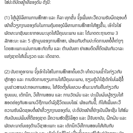
ໃສ່ປະຕິບັດໜູ້າທີ່ຂອງຕົນ ດັ່ງນີີ້:
(1) ໃຫູ້ຜູ້ບໍລິຫານການສຶກສາ ແລະ ກິລາ ທຸກຂັ້ນ ຈົົ່ງເພີ່ມທະວີຄວາມຮັບຜິດຊອບຕໍໍ່
ໜ້າທີ່ວຽກງານຂອງຕົນໃນການຄຸ້ມຄອງບໍລິຫານການສຶກສາໃຫ້ສູງຂຶ້ນ, ເອົາໃຈໃສ່
ພັດທະນາຊັບພະຍາກອນມະນຸດໃຫ້ມີຄຸນນະພາບ ແລະ ໄດ້ມາດຕະຖານຕາມ 3
ລັກສະນະ ແລະ 5 ຫຼັກມູນຂອງການສຶກສາ, ພ້ອມກັນຕ້ານປະກົດການຫຍໍໍ້ທໍໍ້ຕ່າງໆ
ໂດຍສະເພາະແມ່ນການສະກັດກັ້ນ ແລະ ຕ້ານບັນຫາ ຢາເສບຕິດທີ່ຕິດພັນກັບວາລະ
ແຫ່ງຊາດໃຫ້ເຂັ້ມງວດ ແລະ ເດັດຂາດ.
(2) ບັນດາຄູອາຈານ ຈົົ່ງເອົາໃຈໃສ່ໃນການສຶກສາຄົ້ນຄວ້າ ທໍາຄວາມເຂົ້າໃຈກ່ຽວກັບ
ຫຼັກສູດ ແລະ ການຈັດການຮຽນການໃຫ້ມີຄຸນນະພາບ, ຮຽນຮູ້ນໍາໃຊ້ເຕັກໂນໂລຊີຂໍໍ້
ມູນຂ່າວສານປະກອບການສອນ, ໃຫ້ຈັດຕັ້ງທົບທວນ-ສໍາມະນາກັນຄືນກ່ຽວກັບ
ຮູບແບບ, ເຕັກນິກ, ວິທີການສອນ ແລະ ການວັດຜົນ ແລະ ປະເມີນຜົນຜູ້ຮຽນໃຫ້
ສອດຄ່ອງກັບສະພາບວິຖີການດໍາລົງຊີວິດແບບໃໝ່. ພ້ອມກັນນີີ້, ກໍໃຫ້ເພີ່ມທະວີ
ຄວາມຮັບຜິດຊອບຕໍໍ່ໜ້າທີ່ວຽກງານຂອງຕົນ, ປະຕິບັດໜ້າທີ່ຢ່າງເປັນມືອາຊີບ ໃຫ້ສົມ
ກັບເປັນແມ່ພິມທີ່ດີຂອງຊາດ ມີຄວາມສັດຊື່ບໍລິສຸດ ແລະ ມີຈັນຍາບັນ, ຝຶກຝົນ ແລະ
ພັດທະນາຕົນເອງດ້ານວິຊາສະເພາະ ແລະ ເຕັກນິກວິທີການສອນໃຫ້ທັນກັບ