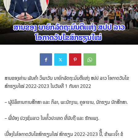
ສານຂອງທ່ານ ພັນຄໍາ ວິພາວັນ ນາຍົກລັດຖະມົນຕີແຫ່ງ ສປປ ລາວ ໂອກາດວັນໄຂ
ສົກຮຽນໃໝ່ 2022-2023 ໃນວັນທີ 1 ກັນຍາ 2022
– ຜູ້ບໍລິຫານການສຶກສາ ແລະ ກິລາ, ພະນັກງານ, ຄູອາຈານ, ນັກຮຽນ ນັກສຶກສາ.
– ພີ່ນ້ອງ ປວງຊົນລາວ ໃນທົົ່ວປະເທດ ທີ່ນັບຖື ແລະ ຮັກແພງ.
ເນື່ອງໃນໂອກາດວັນໄຂສົກຮຽນໃໝ່ ສົກຮຽນ 2022-2023 ນີີ້, ຂ້າພະເຈົ້າ ຂໍ