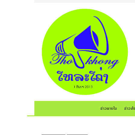
ຂ່າວພາຍໃນ
ຂ່າວທ້