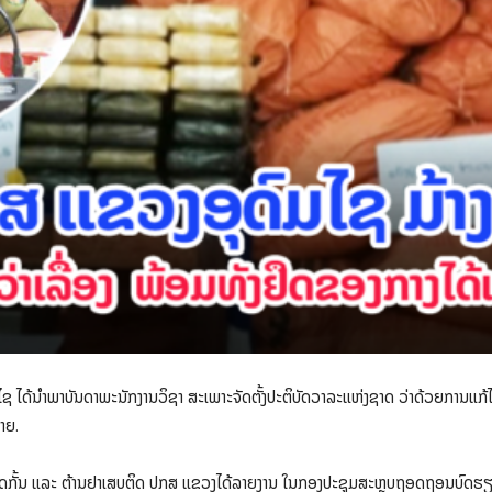
 ໄດ້ນໍາພາບັນດາພະນັກງານວິຊາ ສະເພາະຈັດຕັ້ງປະຕິບັດວາລະແຫ່ງຊາດ ວ່າດ້ວຍການແກ້
າຍ.
ກັ້ນ ແລະ ຕ້ານຢາເສບຕິດ ປກສ ແຂວງໄດ້ລາຍງານ ໃນກອງປະຊຸມສະຫຼຸບຖອດຖອນບົດຮຽນວ