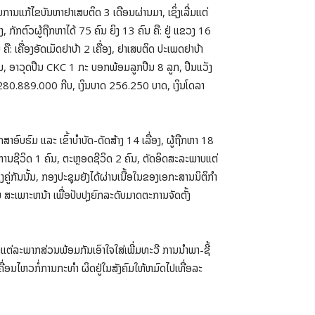
ນແກ້ໄຂບັນຫາຢາເສບຕິດ 3 ເດືອນຜ່ານມາ, ເຊິ່ງເລີ່ມແຕ່
ກັກຕົວຜູ້ຖືກຫາໄດ້ 75 ຄົນ ຍິງ 13 ຄົນ ຄື: ຢູ່ ແຂວງ 16
ື: ເຄື່ອງອັດເມັດຢາບ້າ 2 ເຄື່ອງ, ຢາເສບຕິດ ປະເພດຢາບ້າ
າມ, ອາວຸດປືນ CKC 1 ກະ ບອກພ້ອມລູກປືນ 8 ລູກ, ປືນແວັງ
 280.889.000 ກີບ, ເງິນບາດ 256.250 ບາດ, ເງິນໂດລາ
ສາອົບຮົມ ແລະ ເຂົ້າບໍາບັດ-ດັດສ້າງ 14 ເລື່ອງ, ຜູ້ຖືກຫາ 18
ດປະຫານຊີວິດ 1 ຄົນ, ຕະຫຼອດຊີວິດ 2 ຄົນ, ຕັດອິດສະລະພາບແຕ່
ຄູ່ກັນນັ້ນ, ກອງປະຊຸມຍັງໄດ້ຜ່ານເນື້ອໃນຂອງເອກະສານນິຕິກໍາ
ສະເພາະຫນ້າ ເພື່ອປັບປຸງຍົກລະດັບມາດຕະການຈັດຕັ້ງ
າແຕ່ລະພາກສ່ວນພ້ອມກັນເອົາໃຈໃສ່ເພີ່ມທະວີ ການນໍາພາ-ຊີ້
ເຄື່ອນໄຫວກໍ່ການກະທໍາ ຜິດຢູ່ໃນສັງຄົມໃຫ້ຫມົດໄປເທື່ອລະ