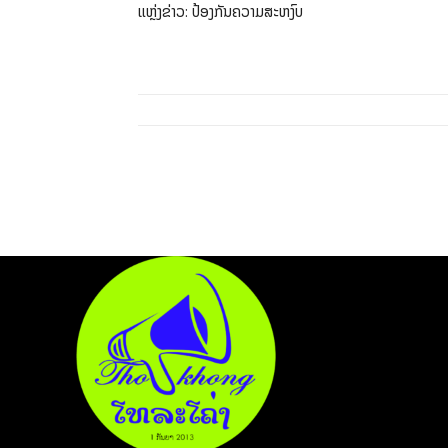
ແຫຼ່ງຂ່າວ: ປ້ອງກັນຄວາມສະຫງົບ