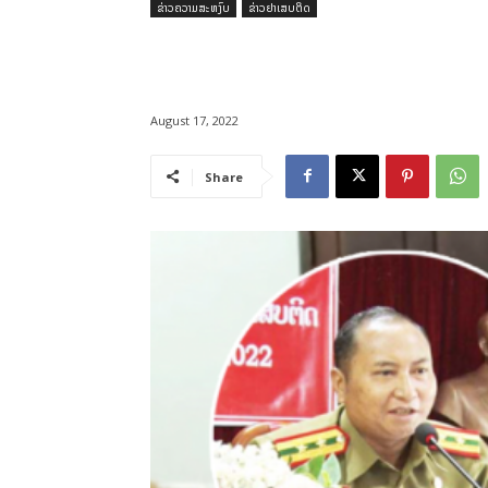
ຂ່າວຄວາມສະຫງົບ
ຂ່າວຢາເສບຕິດ
August 17, 2022
Share