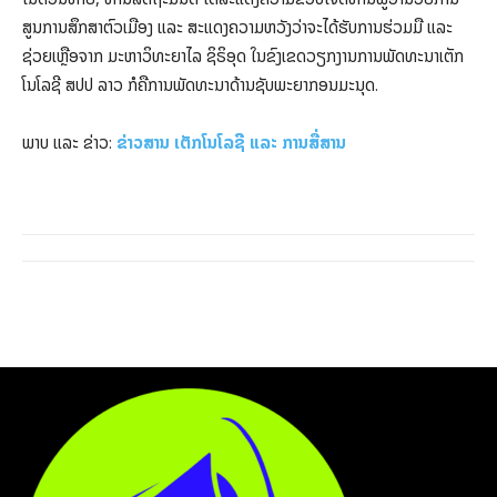
ສູນການສຶກສາຕົວເມືອງ ແລະ ສະແດງຄວາມຫວັງວ່າຈະໄດ້ຮັບການຮ່ວມມື ແລະ
ຊ່ວຍເຫຼືອຈາກ ມະຫາວິທະຍາໄລ ຊິຣິອຸດ ໃນຂົງເຂດວຽກງານການພັດທະນາເຕັກ
ໂນໂລຊີ ສປປ ລາວ ກໍຄືການພັດທະນາດ້ານຊັບພະຍາກອນມະນຸດ.
ພາບ ແລະ ຂ່າວ:
ຂ່າວສານ ເຕັກໂນໂລຊີ ແລະ ການສື່ສານ