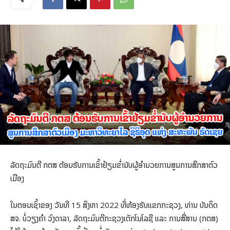
ລັດຖະມົນຕີ ກຕສ ຕ້ອນຮັບການເຂົ້າຢ້ຽມຂ່ຳນັບຜູ້ອໍານວຍການສູນການສຶກສາຕົວ
ເມືອງ
ໃນຕອນເຊົ້າຂອງ ວັນທີ 15 ສິງຫາ 2022 ທີ່ຫ້ອງຮັບແຂກກະຊວງ, ທ່ານ ບັນດິດ
ສຈ. ບໍ່ວຽງຄຳ ວົງດາລາ, ລັດຖະມົນຕີກະຊວງເຕັກໂນໂລຊີ ແລະ ການສື່ສານ (ກຕສ)