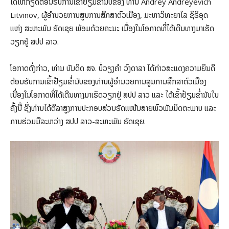
ໄດ້ໃຫ້ກຽດຕ້ອນຮັບການເຂົ້າຢ້ຽມຂໍ່ານັບຂອງ ທ່ານ Andrey Andreyevich
Litvinov, ຜູ້ອໍານວຍການສູນການສຶກສາຕົວເມືອງ, ມະຫາວິທະຍາໄລ ຊິຣິອຸດ
ແຫ່ງ ສະຫະພັນ ຣັດເຊຍ ພ້ອມດ້ວຍຄະນະ ເນື່ອງໃນໂອກາດທີ່ໄດ້ເດີນທາງມາເຮັດ
ວຽກຢູ່ ສປປ ລາວ.
ໂອກາດດັ່ງກ່າວ, ທ່ານ ບັນດິດ ສຈ. ບໍ່ວຽງຄຳ ວົງດາລາ ໄດ້ກ່າວສະແດງຄວາມຍິນດີ
ຕ້ອນຮັບການເຂົ້າຢ້ຽມຂໍ່ານັບຂອງທ່ານຜູ້ອໍານວຍການສູນການສຶກສາຕົວເມືອງ
ເນື່ອງໃນໂອກາດທີ່ໄດ້ເດີນທາງມາເຮັດວຽກຢູ່ ສປປ ລາວ ແລະ ໄດ້ເຂົ້າຢ້ຽມຂ່ຳນັບໃນ
ຄັ້ງນີ້ ຊຶ່ງທ່ານໄດ້ຕີລາສູງການປະກອບສ່ວນຮັດແໜ້ນສາຍພົວພັນມິດຕະພາບ ແລະ
ການຮ່ວມມືລະຫວ່າງ ສປປ ລາວ-ສະຫະພັນ ຣັດເຊຍ.