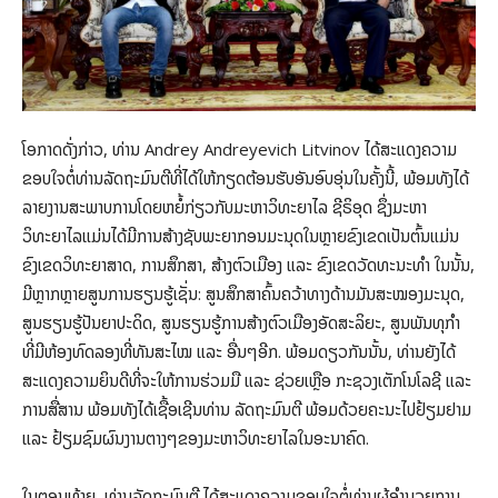
ໂອກາດດັ່ງກ່າວ, ທ່ານ Andrey Andreyevich Litvinov ໄດ້ສະແດງຄວາມ
ຂອບໃຈຕໍ່ທ່ານລັດຖະມົນຕີທີ່ໄດ້ໃຫ້ກຽດຕ້ອນຮັບອັນອົບອຸ່ນໃນຄັ້ງນີ້, ພ້ອມທັງໄດ້
ລາຍງານສະພາບການໂດຍຫຍໍ້ກ່ຽວກັບມະຫາວິທະຍາໄລ ຊີຣິອຸດ ຊຶ່ງມະຫາ
ວິທະຍາໄລແມ່ນໄດ້ມີການສ້າງຊັບພະຍາກອນມະນຸດໃນຫຼາຍຂົງເຂດເປັນຕົ້ນແມ່ນ
ຂົງເຂດວິທະຍາສາດ, ການສຶກສາ, ສ້າງຕົວເມືອງ ແລະ ຂົງເຂດວັດທະນະທຳ ໃນນັ້ນ,
ມີຫຼາກຫຼາຍສູນການຮຽນຮູ້ເຊັ່ນ: ສູນສຶກສາຄົ້ນຄວ້າທາງດ້ານມັນສະໝອງມະນຸດ,
ສູນຮຽນຮູ້ປັນຍາປະດິດ, ສູນຮຽນຮູ້ການສ້າງຕົວເມືອງອັດສະລິຍະ, ສູນພັນທຸກຳ
ທີ່ມີຫ້ອງທົດລອງທີ່ທັນສະໄໝ ແລະ ອື່ນໆອີກ. ພ້ອມດຽວກັນນັ້ນ, ທ່ານຍັງໄດ້
ສະແດງຄວາມຍິນດີທີ່ຈະໃຫ້ການຮ່ວມມື ແລະ ຊ່ວຍເຫຼືອ ກະຊວງເຕັກໂນໂລຊີ ແລະ
ການສື່ສານ ພ້ອມທັງໄດ້ເຊື້ອເຊີນທ່ານ ລັດຖະມົນຕີ ພ້ອມດ້ວຍຄະນະໄປຢ້ຽມຢາມ
ແລະ ຢ້ຽມຊົມຜົນງານຕາງໆຂອງມະຫາວິທະຍາໄລໃນອະນາຄົດ.
ໃນຕອນທ້າຍ, ທ່ານລັດຖະມົນຕີ ໄດ້ສະແດງຄວາມຂອບໃຈຕໍ່ທ່ານຜູ້ອໍານວຍການ