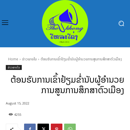
Home
ຂ່າວພາຍໃນ
ຕ້ອນຮັບການເຂົ້າຢ້ຽມຂ່ຳນັບຜູ້ອໍານວຍການສູນການສຶກສາຕົວເມືອງ
ຂ່າວພາຍໃນ
ຕ້ອນຮັບການເຂົ້າຢ້ຽມຂ່ຳນັບຜູ້ອໍານວຍ
ການສູນການສຶກສາຕົວເມືອງ
August 15, 2022
4255