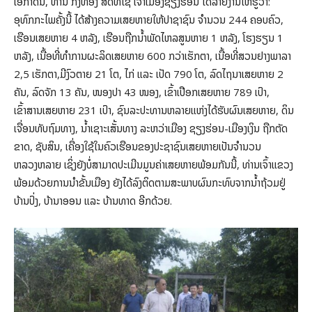
ໂອກາດນີ້, ທ່ານ ກົງທອງ ສິດທິໄຊ ເຈົ້າເມືອງຊຽງຮ່ອນ ໄດ້ລາຍງານໃຫ້ຮູ້ວ່າ:
ອຸທົກກະໄພຄັ້ງນີ້ ໄດ້ສ້າງຄວາມເສຍຫາຍໃຫ້ປາຊາຊົນ ຈໍານວນ 244 ຄອບຄົວ,
ເຮືອນເສຍຫາຍ 4 ຫລັງ, ເຮືອນຖືກນໍ້າພັດໄຫລສູນຫາຍ 1 ຫລັງ, ໂຮງຮຽນ 1
ຫລັງ, ເນື້ອທີ່ທໍາການຜະລິດເສຍຫາຍ 600 ກວ່າເຮັກຕາ, ເນື້ອທີ່ສວນຢາງພາລາ
2,5 ເຮັກຕາ,ມີງົວຕາຍ 21 ໂຕ, ໄກ່ ແລະ ເປັດ 790 ໂຕ, ລົດໄຖນາເສຍຫາຍ 2
ຄັນ, ລົດຈັກ 13 ຄັນ, ໜອງປາ 43 ໜອງ, ເຂົ້າເປືອກເສຍຫາຍ 789 ເປົາ,
ເຂົ້າສານເສຍຫາຍ 231 ເປົາ, ຊົນລະປະທານຫລາຍແຫ່ງໄດ້ຮັບຜົນເສຍຫາຍ, ດິນ
ເຈື່ອນທັບຖົມທາງ, ນໍ້າເຊາະເສັ້ນທາງ ລະຫວ່າເມືອງ ຊຽງຮ່ອນ-ເມືອງເງິນ ຖືກຕັດ
ຂາດ, ຊັບສິນ, ເຄື່ອງໃຊ້ໃນຄົວເຮືອນຂອງປະຊາຊົນເສຍຫາຍເປັນຈຳນວນ
ຫລວງຫລາຍ ເຊິ່ງຍັງບໍ່ສາມາດປະເມີນມູນຄ່າເສຍຫາຍພ້ອມກັນນີ້, ທ່ານເຈົ້າແຂວງ
ພ້ອມດ້ວຍການນຳຂັ້ນເມືອງ ຍັງໄດ້ລົງຕິດຕາມສະພາບຜົນກະທົບຈາກນໍ້າຖ້ວມຢູ່
ບ້ານປົ່ງ, ບ້ານາອອນ ແລະ ບ້ານທາດ ອີກດ້ວຍ.