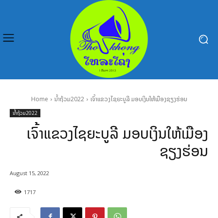
Home
ນໍ້າຖ້ວມ2022
ເຈົ້າແຂວງໄຊຍະບູລີ ມອບເງິນໃຫ້ເມືອງຊຽງຮ່ອນ
ນໍ້າຖ້ວມ2022
ເຈົ້າແຂວງໄຊຍະບູລີ ມອບເງິນໃຫ້ເມືອງ
ຊຽງຮ່ອນ
August 15, 2022
1717