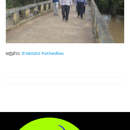
ແຫຼ່ງຂ່າວ:
ປະເທດລາວ Pathedlao