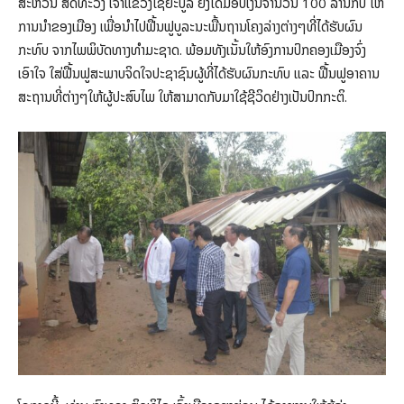
ສະຫວັນ ສິດທະວົງ ເຈົ້າແຂວງໄຊຍະບູລີ ຍັງໄດ້ມອບເງິນຈໍານວນ 100 ລ້ານກີບ ໃຫ້
ການນໍາຂອງເມືອງ ເພື່ອນໍາໄປຟື້ນຟູບູລະນະພື້ນຖານໂຄງລ່າງຕ່າງໆທີ່ໄດ້ຮັບຜົນ
ກະທົບ ຈາກໄພພິບັດທາງທໍາມະຊາດ. ພ້ອມທັງເນັ້ນໃຫ້ອົງການປົກຄອງເມືອງຈົ່ງ
ເອົາໃຈ ໃສ່ຟື້ນຟູສະພາບຈິດໃຈປະຊາຊົນຜູ້ທີ່ໄດ້ຮັບຜົນກະທົບ ແລະ ຟື້ນຟູອາຄານ
ສະຖານທີ່ຕ່າງໆໃຫ້ຜູ້ປະສົບໄພ ໃຫ້ສາມາດກັບມາໃຊ້ຊີວິດຢ່າງເປັນປົກກະຕິ.