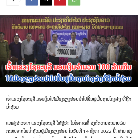
ເຈົ້າແຂວງໄຊຍະບູລີ ມອບເງິນໃຫ້ເມືອງຊຽງຮ່ອນນໍາໄປຟື້ນຟູພື້ນຖານໂຄງລ່າງ ທີ່ຖືກ
ນໍ້າຖ້ວມ
ແຫລ່ງຂ່າວຈາກ ແຂວງໄຊຍະບູລີ ໃຫ້ຮູ້ວ່າ: ໃນໂອກາດທີ່ ລົງຕິດຕາມສະພາບຜົນ
ກະທົບຈາກໄພນໍ້າຖ້ວມຢູ່ເມືອງຊຽງຮ່ອນ ໃນວັນທີ 14 ສິງຫາ 2022 ນີ້, ທ່ານ ພົງ