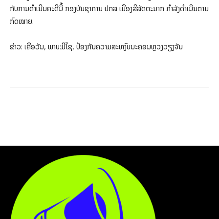
ກັບການດຳເນີນຄະດີນີ້ ກອງບັນຊາການ ປກສ ເມືອງສີສັດຕະນາກ ກຳລັງດໍາເນີນຕາມ
ກົດໝາຍ.
ຂ່າວ: ເຄືອວັນ, ພາບ:ມີໄຊ, ປ້ອງກັນຄວາມສະຫງົບນະຄອນຫຼວງວຽງຈັນ