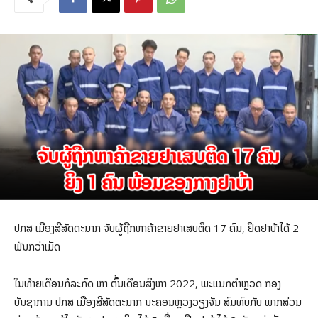
ປກສ ເມືອງສີສັດຕະນາກ ຈັບຜູ້ຖືກຫາຄ້າຂາຍຢາເສບຕິດ 17 ຄົນ, ຢຶດຢາບ້າໄດ້ 2
ພັນກວ່າເມັດ
ໃນທ້າຍເດືອນກໍລະກົດ ຫາ ຕົ້ນເດືອນສິງຫາ 2022, ພະແນກຕໍາຫຼວດ ກອງ
ບັນຊາການ ປກສ ເມືອງສີສັດຕະນາກ ນະຄອນຫຼວງວຽງຈັນ ສົມທົບກັບ ພາກສ່ວນ