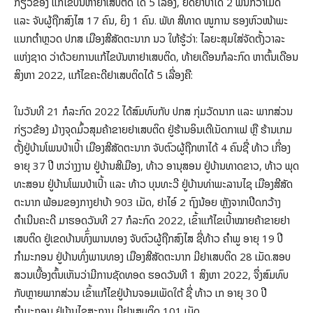
ກ່ຽວຂ້ອງ ແກ້ໄຂບັນຫາຢາເສບຕິດ ໄດ້ 5 ເລື່ອງ, ຢຶດຢາບ້າໄດ້ 2 ພັນກວ່າເມັດ
ແລະ ຈັບຜູ້ຖືກສົງໄສ 17 ຄົນ, ຍິງ 1 ຄົນ. ພັທ ສີທາດ ໜູການ ຮອງຫົວໜ້າພະ
ແນກຕໍາຫຼວດ ປກສ ເມືອງສີສັດຕະນາກ ນວ ໃຫ້ຮູ້ວ່າ: ໄລຍະສຸມໃສ່ຈັດຕັ້ງວາລະ
ແຫ່ງຊາດ ວ່າດ້ວຍການແກ້ໄຂບັນຫາຢາເສບຕິດ, ທ້າຍເດືອນກໍລະກົດ ຫາຕົ້ນເດືອນ
ສິງຫາ 2022, ແກ້ໄຂຄະດີຢາເສບຕິດໄດ້ 5 ເລື່ອງຄື:
ໃນວັນທີ 21 ກໍລະກົດ 2022 ໄດ້ສົມທົບກັບ ປກສ ກຸ່ມວັດນາກ ແລະ ພາກສ່ວນ
ກ່ຽວຂ້ອງ ມ້າງຈຸດມົ້ວສຸມຄ້າຂາຍຢາເສບຕິດ ຢູ່ຮ້ານອິນເຕີເນັດກາເຟ ຫຼື ຮ້ານເກມ
ຕັ້ງຢູ່ບ້ານໂພນປ່າເປົ້າ ເມືອງສີສັດຕະນາກ ຈັບຕົວຜູ້ຖືກຫາໄດ້ 4 ຄົນຊື່ ທ້າວ ເກື່ອງ
ອາຍຸ 37 ປີ ຫວ່າງງານ ຢູ່ບ້ານສີເມືອງ, ທ້າວ ອານຸສອນ ຢູ່ບ້ານທາດຂາວ, ທ້າວ ພຸດ
ທະສອນ ຢູ່ບ້ານໂພນປ່າເປົ້າ ແລະ ທ້າວ ບຸນທະວີ ຢູ່ບ້ານທ່າພະລານໄຊ ເມືອງສີສັດ
ຕະນາກ ພ້ອມຂອງກາງຢາບ້າ 903 ເມັດ, ຢາໄອ໌ 2 ຖົງນ້ອຍ ຫຼັງຈາກເປີດກວ້າງ
ດຳເນີນຄະດີ ມາຮອດວັນທີ 27 ກໍລະກົດ 2022, ເຂົ້າແກ້ໄຂເປົ້າໝາຍຄ້າຂາຍຢາ
ເສບຕິດ ຢູ່ເຂດບ້ານທົົ່ງພານທອງ ຈັບຕົວຜູ້ຖືກສົງໄສ ຊື່ທ້າວ ຄໍາພູ ອາຍຸ 19 ປີ
ກຳມະກອນ ຢູ່ບ້ານທົ່ງພານທອງ ເມືອງສີສັດຕະນາກ ມີຢາເສບຕິດ 28 ເມັດ.ສອບ
ສວນເບື້ອງຕົ້ນເຫັນວ່າມີການຊັດທອດ ຮອດວັນທີ 1 ສິງຫາ 2022, ຈຶ່ງສົມທົບ
ກັບຫຼາຍພາກສ່ວນ ເຂົ້າແກ້ໄຂຢູ່ບ້ານຈອມເພັດໃຕ້ ຊື່ ທ້າວ ເກ ອາຍຸ 30 ປີ
ກຳມະກອນ ຢູ່ບ້ານໄຊສະຖານ ມີຢາເສບຕິດ 101 ເມັດ,