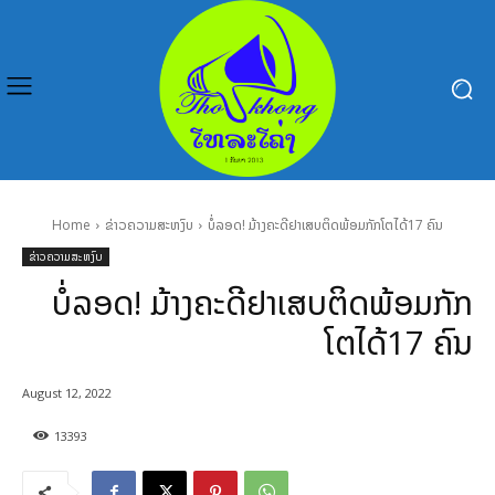
Home
ຂ່າວຄວາມສະຫງົບ
ບໍ່ລອດ! ມ້າງຄະດີຢາເສບຕິດພ້ອມກັກໂຕໄດ້17 ຄົນ
ຂ່າວຄວາມສະຫງົບ
ບໍ່ລອດ! ມ້າງຄະດີຢາເສບຕິດພ້ອມກັກ
ໂຕໄດ້17 ຄົນ
August 12, 2022
13393