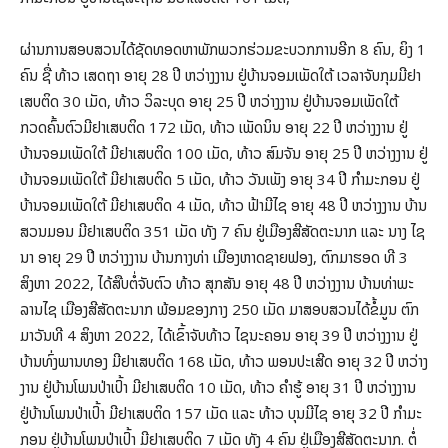
ຜ່ານການສອບສວນໄດ້ຊັດທອດຫາພັກພວກຮ່ວມຂະບວກການອີກ 8 ຄົນ, ຍິງ 1
ຄົນ ຊື່ ທ້າວ ເສດຖາ ອາຍຸ 28 ປີ ຫວ່າງງານ ຢູ່ບ້ານຈອມເພັດໃຕ້ ເວລາຈັບກຸມມີຢາ
ເສບຕິດ 30 ເມັດ, ທ້າວ ວິລະບຸດ ອາຍຸ 25 ປີ ຫວ່າງງານ ຢູ່ບ້ານຈອມເພັດໃຕ້
ກວດຄົ້ນຕົວມີຢາເສບຕິດ 172 ເມັດ, ທ້າວ ເພັດນິນ ອາຍຸ 22 ປີ ຫວ່າງງານ ຢູ່
ບ້ານຈອມເພັດໃຕ້ ມີຢາເສບຕິດ 100 ເມັດ, ທ້າວ ສົມຈັນ ອາຍຸ 25 ປີ ຫວ່າງງານ ຢູ່
ບ້ານຈອມເພັດໃຕ້ ມີຢາເສບຕິດ 5 ເມັດ, ທ້າວ ວັນເພັງ ອາຍຸ 34 ປີ ກຳມະກອນ ຢູ່
ບ້ານຈອມເພັດໃຕ້ ມີຢາເສບຕິດ 4 ເມັດ, ທ້າວ ຟ້າມີໄຊ ອາຍຸ 48 ປີ ຫວ່າງງານ ບ້ານ
ສວນມອນ ມີຢາເສບຕິດ 351 ເມັດ ທັງ 7 ຄົນ ຢູ່ເມືອງສີສັດຕະນາກ ແລະ ນາງ ໄຊ
ນາ ອາຍຸ 29 ປີ ຫວ່າງງານ ບ້ານກາງທ່າ ເມືອງຫາດຊາຍຟອງ, ຕົກມາຮອດ ທີ 3
ສິງຫາ 2022, ໄດ້ສືບຕໍ່ຈັບຕົວ ທ້າວ ສຸກສັນ ອາຍຸ 48 ປີ ຫວ່າງງານ ບ້ານທ່າພະ
ລານໄຊ ເມືອງສີສັດຕະນາກ ພ້ອມຂອງກາງ 250 ເມັດ ມາສອບສວນໄດ້ຂໍ້ມູນ ຕົກ
ມາວັນທີ 4 ສິງຫາ 2022, ໄດ້ເຂົ້າຈັບທ້າວ ໄຊນະຄອນ ອາຍຸ 39 ປີ ຫວ່າງງານ ຢູ່
ບ້ານທົ່ງພານທອງ ມີຢາເສບຕິດ 168 ເມັດ, ທ້າວ ພອນປະເສີດ ອາຍຸ 32 ປີ ຫວ່າງ
ງານ ຢູ່ບ້ານໂພນປ່າເປົ້າ ມີຢາເສບຕິດ 10 ເມັດ, ທ້າວ ຄໍາຮູ້ ອາຍຸ 31 ປີ ຫວ່າງງານ
ຢູ່ບ້ານໂພນປ່າເປົ້າ ມີຢາເສບຕິດ 157 ເມັດ ແລະ ທ້າວ ບຸນມີໄຊ ອາຍຸ 32 ປີ ກໍາມະ
ກອນ ຢູ່ບ້ານໂພນປ່າເປົ້າ ມີຢາເສບຕິດ 7 ເມັດ ທັງ 4 ຄົນ ຢູ່ເມືອງສີສັດຕະນາກ. ຕໍ່