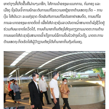
ຫາຕ່າງໆທີ່ເກີດຂື້ນຄືຜ່ານໆມາອີກ, ໃຫ້ການນຳຂອງພະແນກການ, ກົມກອງ ແລະ
ເມືອງ ຈົ່ງເປັນເຈົ້າການຍົກລະດັບການແກ້ໄຂຄວາມຫຍຸ້ງຍາກດ້ານເສດຖະກິດ – ການ
ເງິນ ໃຫ້ເປັນວາ ລະແຫ່ງຊາດ ຕິດພັນກັບການແກ້ໄຂບັນຫາຢາເສບຕິດ, ການແກ້ໄຂ
ການລະບາດຂອງພະຍາດຕິດຕໍ່ ເພື່ອໃຫ້ປະຊາຊົນລາວບັນດາເຜົ່າສາມາດດໍາລົງຊີວິດຢູ່
ຮ່ວມກັບພະຍາດໂຄວິດໄດ້, ການທໍາມາຫາກິນຕ້ອງໃຫ້ດຸນດຽງຕາມມາດຕະການດ້ານ
ການແພດໃຫ້ປະຊາຊົນສາມາດເຂົ້າເຖິງການບໍລິການປິ່ນປົວຢ່າງທົ່ວເຖິງ, ມາດຕະການ
ດ້ານເສດຖະກິດເຮັດໃຫ້ຜູ້ວ້າງງານຕ້ອງໄດ້ທຳມາຫາກິນກຸ້ມຕົນເອງ,