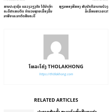
ສານປະຊາຊົນ ແຂວງວຽງຈັນ ໄດ້ນໍາເອົາ
ຫຼຽນທອງທີສອງ ທັບນັກກິລາບານບ້ວງ
ຄະດີຢາເສບຕິດ ຈໍານວນຫຼາຍເລື່ອງຂຶ້ນ
ລໍ້ເລື່ອນສາວລາວ!
ມາພິຈາລະນາຕັດສິນຄະດີ
ໂທລະໂຄ່ງ THOLAKHONG
https://th0lakhong.com
RELATED ARTICLES
ປະກາດສ້າງຕັ້ງ ສະມາຄົມສົ່ງເສີມຄຸນຄ່າ