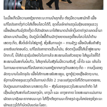
ໃນເມື່ອເກີດມີຄວາມຫຍຸ້ງຍາກຄະນະການນໍາທຸກຂັ້ນ ຕ້ອງມີຄວາມສາມັກຄີ ເພື່ອ
ແກ້ໄຂບັນຫາດັ່ງກ່າວໃຫ້ເຄື່ອນໄຫວໄດ້ດີ, ຂຸດຄົ້ນເອົາທ່າແຮງບົມຊ້ອນຂອງແຂວງ
ເພື່ອພ້ອມກັນລົງຈັດຕັ້ງປະຕິບັດພັດທະນາໃຫ້ສາມາດນໍາເອົາເງິນຕາຕ່າງປະເທດເຂົ້າມາ
ພັດທະນາບ້ານເມືອງ, ປັບປຸງນິດໄສຂີ້ຄ້ານມັກງ່າຍຍາດແຍງເຄື່ອນໄຫວໄປນໍາດ້ານ
ເສດຖະກິດ, ສືບຕໍ່ເອົາໃຈໃສ່ຊຸກຍູ້, ສົ່ງເສີມການປູກ – ການລ້ຽງ ເພື່ອເປັນສິນຄ້າສ້າງ
ລາຍຮັບແກ່ຄອບຄົວ, ແກ້ໄຂບັນຫາຂາດເຂີນນໍ້າມັນ, ອັດຕາເງິນເຟີ້ໃຫ້ເຂົ້າສູ່ສະພາບ
ປົກກະຕິ, ບໍ່ໃຫ້ປະຊາຊົນນ້ອຍໃຈໃນການໂຈະສະໜາມບິນຫ້ວຍຊາຍ ໃຫ້ພູມໃຈທີ່ໄດ້
ສະໜາມບິນສາກົນບໍ່ແກ້ວ, ໃຫ້ທຸກຄົນໃນສັງຄົມມີຄວາມຮັບຮູ້, ເຂົ້າໃຈ ແລະ ເຫັນໃຈ
ໃນການພະຍາຍາມແກ້ໄຂບັນຫາຄວາມຫຍຸ້ງຍາກທາງດ້ານເສດຖະກິດ – ການເງິນຂອງ
ລັດຖະບານໃນປັດຈຸບັນ ເພື່ອໃຫ້ການສະໜັບສະໜູນ, ຊຸກຍູ້ຊ່ວຍເຫຼືອລັດຖະບານ,
ອົງການປົກຄອງແຂວງດຳເນີນການປະຕິບັດ 2 ວາລະແຫ່ງຊາດໃຫ້ໄດ້ຕາມຄາດໝາຍ,
ປັບປຸງແຜນການພັດທະນາເສດຖະກິດ – ສັງຄົມຂອງແຂວງໃນສະພາບຈຳກັດ ໃຫ້
ເຊື່ອມໂຍງກັບສາກົນດ້ວຍທາງບົກ, ທາງນ້ຳ ແລະ ທາງອາກາດ ໂດຍສະເພາະແມ່ນການ
ພັດທະນາຊັບພະຍາກອນມະນຸດ ໃຫ້ຖືກຕ້ອງຕາມມະຕິກອງປະຊຸມໃຫຍ່ຂອງອົງຄະນະ
ພັກແຂວງໄດ້ກຳນົດເປັນແຕ່ລະໄລຍະ.