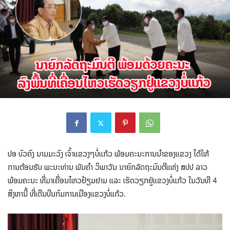
ປອ ບົວຄົງ ນາມມະວົງ ເຈົ້າແຂວງໆບໍ່ແກ້ວ ພ້ອມຄະນະການນໍາຂອງແຂວງ ໄດ້ໃຫ້
ການຕ້ອນຮັບ ພະນະທ່ານ ພັນຄຳ ວິພາວັນ ນາຍົກລັດຖະມົນຕີແຫ່ງ ສປປ ລາວ
ພ້ອມຄະນະ ທີ່ມາເຄື່ອນໄຫວຢ້ຽມຢາມ ແລະ ເຮັດວຽກຢູ່ແຂວງບໍ່ແກ້ວ ໃນວັນທີ 4
ສິງຫານີ້ ທີ່ເດີນບີນກົມການເມືອງແຂວງບໍ່ແກ້ວ.