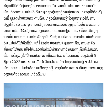
ສ້າງໃຫ້ມີນິຕິກໍາຄຸ້ມຄອງໂດຍສະເພາະພາຍໃນ. ຈາກນັ້ນ ທ່ານ ພະນະທ່ານນາຍົກ
ພ້ອມດ້ວຍຄະນະ ແມ່ນໄດ້ເດີນທາງທ່ຽວຊົມຊຸກຍູ້ການປູກໝາກພຸກຂອງບໍໍລີສັດ ຕິ່ງ
ຕາລີ່ ຢູ່ເຂດທົ່ງພ້າວຫ້າວ ດ່ານຖີ່ນ, ທ່ຽວຊົມຟາມລຽ້ງງົວຢູ່ປາກຮາວໃຕ້, ການ
ລ້ຽງປາໃນຮົ່ມ ແລະ ຈຸດການກໍສ້າງສວນສາທາລະນະໜອງຖານ ໃນນັ້ນ ພະນະທ່ານ
ນາຍົກ ແມ່ນໄດ້ຮັບຟັງການລາຍງານສະພາບຄວາມຫຍຸ້ງຍາກ ແລະ ຂໍ້ສະເໜີຕ່າງໆ
ຈາກນັ້ນ ພະນະທ່ານ ນາຍົກ ລັດຖະມົນຕີແຫ່ງ ສ ປປລາວ ພະນະທ່ານ ພັນຄຳ ວິພາ
ວັນ ແມ່ນໄດ້ໃຫ້ທິດຊີ້ນໍາ, ແກ້ຂໍ້ຂ້ອງໃຈ ພ້ອມກັນສ້າງເສດຖະກິດ, ການຜະລິດ
ສົ່ງອອກໃຫ້ຫຼາຍ ເພື່ອໃຫ້ແຂວງບໍ່ແກ້ວມີທ່າແຮງທາງດ້ານເສດຖະກິດທີ່ເຂັ້ມແຂງ,
ພື້ນຖານໂຄງລ່າງໃຫ້ມີການພັດທະນາເທື່ອລະກ້າວ. ມາໃນຕອນເຊົ້າຂອງວັນທີ 5
ສິງຫາ 2022 ພະນະທ່ານ ພັນຄຳ ວິພາວັນ ນາຍົກລັດຖະມົນຕີແຫ່ງ ສ ປປ ລາວ
ພ້ອມຄະນະ ແມ່ນສຳເລັດການເຮັດວຽກຢູ່ແຂວງບໍ່ແກ້ວ ແລະ ກັບຄືນສູ່ນະຄອນ ຫວຼງ
ວຽງຈັນດ້ວຍຄວາມສະຫວັດດີພາບ.