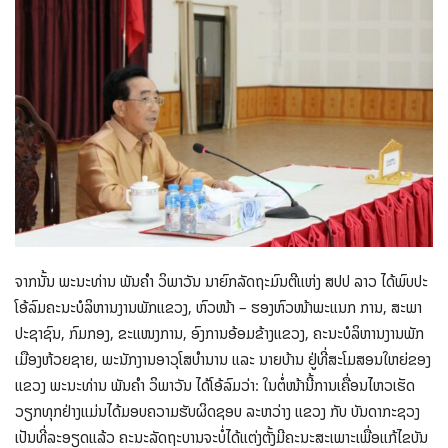
ຈາກນັ້ນ ພະນະທ່ານ ພັນຄຳ ວິພາວັນ ນາຍົກລັດຖະມົນຕີແຫ່ງ ສປປ ລາວ ໄດ້ພົບປະ
ໂອ້ລົມຄະນະບໍລິຫານງານພັກແຂວງ, ຫົວໜ້າ – ຮອງຫົວໜ້າພະແນກ ການ, ສະພາ
ປະຊາຊົນ, ກົມກອງ, ຂະແໜງການ, ອົງການອ້ອມຂ້າງແຂວງ, ຄະນະບໍລິຫານງານພັກ
ເມືອງຫ້ວຍຊາຍ, ພະນັກງານອາວຸໂສບຳນານ ແລະ ນາຍບ້ານ ຢູ່ທີ່ສະໂມສອນໃຫຍ່ຂອງ
ແຂວງ ພະນະທ່ານ ພັນຄຳ ວິພາວັນ ໄດ້ໂອ້ລົມວ່າ: ໃນຕໍ່ໜ້ານີ້ການເຄື່ອນໄຫວເຮັດ
ວຽກທຸກຢ່າງແມ່ນໄດ້ມອບຄວາມຮັບຜິດຊອບ ລະຫວ່າງ ແຂວງ ກັບ ບັນດາກະຊວງ
ເປັນທີ່ລະອຽດແລ້ວ ຄະນະລັດຖະບານຈະບໍ່ໄດ້ແຕ່ງຕັ້ງມີຄະນະສະເພາະເພື່ອແກ້ໄຂບັນ