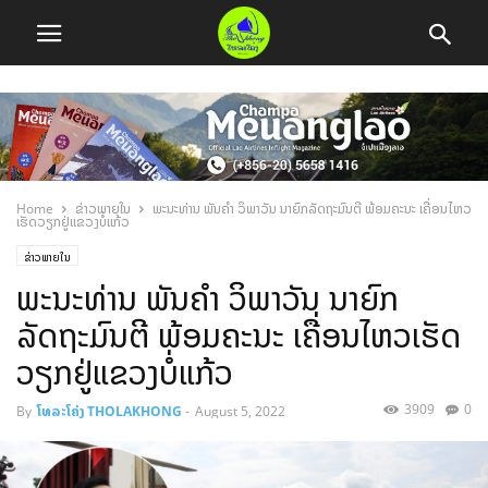
Home
ຂ່າວພາຍໃນ
ພະນະທ່ານ ພັນຄຳ ວິພາວັນ ນາຍົກລັດຖະມົນຕີ ພ້ອມຄະນະ ເຄື່ອນໄຫວ
ເຮັດວຽກຢູ່ແຂວງບໍ່ແກ້ວ
ຂ່າວພາຍໃນ
ພະນະທ່ານ ພັນຄຳ ວິພາວັນ ນາຍົກ
ລັດຖະມົນຕີ ພ້ອມຄະນະ ເຄື່ອນໄຫວເຮັດ
ວຽກຢູ່ແຂວງບໍ່ແກ້ວ
3909
0
By
ໂທລະໂຄ່ງ THOLAKHONG
-
August 5, 2022