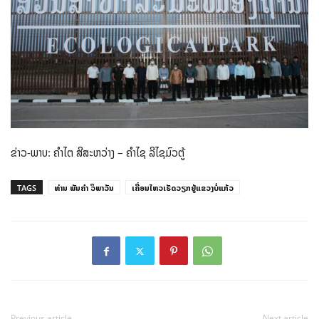
ຂ່າວ-ພາບ: ຄໍາໄຕ ສີສະຫວ່າງ – ຄຳໄຊ ລີໄຊມົວຕູ້
TAGS
ທ່ານ ພັນຄຳ ວິພາວັນ
ເຄື່ອນໄຫວເຮັດວຽກຢູ່ແຂວງບໍ່ແກ້ວ
Previous article
Next article