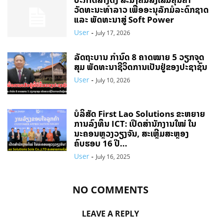
ວັດທະນະທຳລາວ ເພື່ອອະນຸລັກມໍລະດົກຊາດ
ແລະ ພັດທະນາສູ່ Soft Power
User
-
July 17, 2026
ລັດຖະບານ ກຳນົດ 8 ຄາດໝາຍ 5 ວຽກຈຸດ
ສຸມ ພັດທະນາຊີວິດການເປັນຢູ່ຂອງປະຊາຊົນ
User
-
July 10, 2026
ບໍລິສັດ First Lao Solutions ຂະຫຍາຍ
ການລົງທຶນ ICT: ເປີດສຳນັກງານໃໝ່ ໃນ
ນະຄອນຫຼວງວຽງຈັນ, ສະເຫຼີມສະຫຼອງ
ຄົບຮອບ 16 ປີ...
User
-
July 16, 2025
NO COMMENTS
LEAVE A REPLY