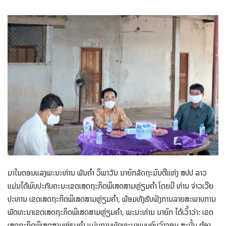
ມາໃນຕອນແລງພະນະທ່ານ ພັນຄຳ ວິພາວັນ ນາຍົກລັດຖະມົນຕີແຫ່ງ ສປປ ລາວ
ແມ່ນໄດ້ພົບປະກັບຄະນະເຂດເສດຖະກິດພິເສດສາມຫຼ່ຽມຄໍາ ໂດຍມີ ທ່ານ ຈ່າວເວີຍ
ປະທານ ເຂດເສດຖະກິດພິເສດສາມຫຼ່ຽມຄໍາ, ພ້ອມທັງຮັບຟັງການລາຍສະພາບການ
ພັດທະນາເຂດເສດຖະກິດພິເສດສາມຫຼ່ຽມຄໍາ, ພະນະທ່ານ ນາຍົກ ໄດ້ເວົ້າວ່າ: ເຂດ
ເສດຖະກິດພິເສດສາມຫຼ່ຽມຄໍາ ແມ່ນການພັດທະນາແບບຄົບວົງຈອນ ສະນັ້ນ ຕ້ອງ