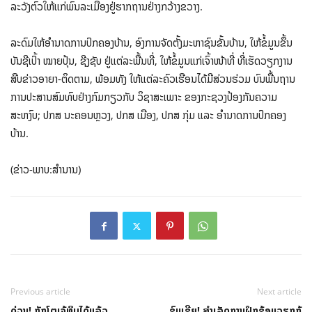
ລະວັງຕົວໃຫ້ແກ່ພົນລະເມືອງຢູ່ຮາກຖານຢ່າງກວ້າງຂວາງ.
ລະດົມໃຫ້ອໍານາດການປົກຄອງບ້ານ, ອົງການຈັດຕັ້ງມະຫາຊົນຂັ້ນບ້ານ, ໃຫ້ຂໍ້ມູນຂຶ້ນ
ບັນຊີເປົ້າ ໝາຍປຸ້ນ, ຊີງຊັບ ຢູ່ແຕ່ລະພື້ນທີ່, ໃຫ້ຂໍ້ມູນແກ່ເຈົ້າໜ້າທີ່ ທີ່ເຮັດວຽກງານ
ສືບຂ່າວອາຍາ-ຕິດຕາມ, ພ້ອມທັງ ໃຫ້ແຕ່ລະຄົວເຮືອນໄດ້ມີສ່ວນຮ່ວມ ບົນພື້ນຖານ
ການປະສານສົມທົບຢ່າງກົມກຽວກັບ ວິຊາສະເພາະ ຂອງກະຊວງປ້ອງກັນຄວາມ
ສະຫງົບ; ​ປກ​ສ ນະ​ຄອນຫຼວງ, ປກສ ເມືອງ, ປກສ ກຸ່ມ ແລະ ອໍານາດການປົກຄອງ
ບ້ານ.
(ຂ່າວ-ພາບ:ສຳນານ)
Previous article
Next article
ດ່ວນ! ກັກໂຕເຈ້ທິບໄດ້ແລ້ວ
ຊົມເຊີຍ! ສຳເລັດການຝຶກຊ້ອມວຽກກູ້