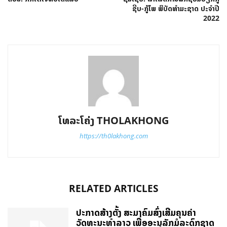
ຊີບ-ກູ້ໄພ ພິບັດທຳມະຊາດ ປະຈຳປີ
2022
ໂທລະໂຄ່ງ THOLAKHONG
https://th0lakhong.com
RELATED ARTICLES
ປະກາດສ້າງຕັ້ງ ສະມາຄົມສົ່ງເສີມຄຸນຄ່າ
ວັດທະນະທຳລາວ ເພື່ອອະນຸລັກມໍລະດົກຊາດ