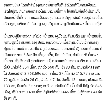
ຮາກຖານບ້ານ, ໂດຍກໍາລັງປ້ອງກັນຄວາມສະຫງົບລົງເຮັດໂດຍກົງໃນການເຜີຍແຜ່,
ເຮັດໄປຄູ່ກັນ ກັບການອອກຂ່າວໂຄສະນາຜ່ານສື່ຕ່າງໆ ໃຫ້ສັງຄົມເຫັນໄດ້ຜົນກະທົບ
ດ້ານຫຍໍ້ທໍ້ທີ່ເກີດຈາກການລະເມີດລະບຽບກົດໝາຍຕ່າງໆ, ຜົນຮ້າຍຂອງຢາເສບຕິດ,
ເຮັດວຽກງານສຶກສາອົບຮົມທາງລວງກວ້າງ ແລະ ລວງເລິກເປັນແຕ່ລະເປົ້າໝາຍ ເຊັ່ນ:
ເປົ້າໝາຍຜູ້ມີປະຫວັດກະທໍາຜິດ, ເປົ້າໝາຍ ຜູ້ພົວພັນສິ່ງເສບຕິດ ແລະ ເປົ້າໝາຍອື່ນ
ໆຕາມຫຼັກວິຊາສະເພາະຂອງ ປກສ, ທັງໝົດແມ່ນ ເພື່ອສ້າງສະຕິເປັນເຈົ້າການຂອງ
ສັງຄົມ ໃນການເຂົ້າຮ່ວມແກ້ໄຂ ຢ່າງເປັນຂະບວນ. ນອກ​ຈາກ​ນີ້ ຍັງກວດກາຕິດຕາມ ດໍາ
ເນີນມາດຕະການຕໍ່ຜູ້ລະເມີດ ເຂັ້ມງວດຂຶ້ນ, ມີການປັບໃໝ, ດໍາເນີນຄະດີ ຕໍ່ແຕ່ລະ
ເປົ້າໝາຍ ຊຶ່ງເຫັນວ່າມີຫຼາຍສົມຄວນ ເຊັ່ນ: ສະເພາະບັນຫາຢາເສບຕິດ ໃນ 6 ເດືອນ
ຕົ້ນປີ ແກ້ໄຂໄດ້ 364 ເລື່ອງ, ກັກຕົວ 560 ຄົນ, ຍິງ 83 ຄົນ, ສາມາດຢຶດຂອງກາງ
ໄດ້ ປະ​ເພດຢາບ້າ 3.768.696 ເມັດ, ຢາໄອສ 37 ກິໂລ ກັບ 215,7 ກຣາມ ແລະ
72 ຖົງນ້ອຍ, ລົດຈັກ 26 ຄັນ, ລົດໃຫຍ່ 7 ຄັນ, ປືນສັ້ນ 13 ກະບອກ, ພ້ອມລູກປືນ
139 ລູກ, ປືນແກັບ 2 ກະບອກ; ຄະດີພວມດໍາເນີນຢູ່ຂັ້ນເຈົ້າໜ້າທີ່ ມີທັງໝົດ 846
ເລື່ອງ, ສົ່ງໄອຍະການ 400 ເລື່ອງ ຍັງສືບຕໍ່ດໍາເນີນ 446 ເລື່ອງ ມີຜູ້ຖືກຫາ 641ຄົນ
ຍິງ 91 ຄົນ.