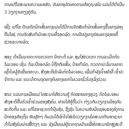
ການແກ້ໄຂສະພາບຄວາມແອອັດ, ບັນຫາອຸບັດເຫດຕາມທ້ອງຖະໜົນ ແມ່ນໄດ້ດໍາເນີນ
3 ວຽກງານຄຽງຄູ່ກັນ,
ໜຶ່ງ: ແກ້ໄຂ ດ້ານເຕັກນິກເສັ້ນທາງແມ່ນໄດ້ມີການຈັດສັນກໍານົດເສັ້ນທາງຂຶ້ນທາງລ່ອງ
ຄືນໃໝ່, ການຈັດສັນກໍານົດສະຖານທີ່ຈອດລົດ, ການປັບປຸງທາງຮ່ອມທາງຊອຍທີ່
ຊ່ວຍລະບາຍລົດ;
ສອງ: ດໍາເນີນມາດຕະການກວດກາ ປົກກະຕິ ແລະ ສຸມໃສ່ກວດກາ ການລະເມີດກົດ
ຈໍລະຈອນ ເຊັ່ນ: ກໍລະນີຈອດລົດ ບໍ່ຖືກກັບເສັ້ນ, ປ້າຍກໍານົດ, ກວດກາປະລິມານທາດ
ເຫຼົ້າໃນຜູ້ຂັບຂີ່ພາຫະນະ, ສ້າງສະຕິເຄົາລົບກົດຈໍລະຈອນ, ເພີ່ມກໍາລັງເຈົ້າໜ້າທີ່ ເຂົ້າປະ
ຈໍາການ ແລະ ແນະນໍາຕາມຈຸດທາງຄົບທາງແຍກໃນເວລາຊົ່ວໂມງເລັ່ງດ່ວນ;
ສາມ: ແມ່ນການເຜີຍແຜ່ ໂຄສະນາໃຫ້ຄວາມຮູ້ ກົດໝາຍທາງຫຼວງ, ກົດຈໍລະຈອນ
ສ້າງສະຕິຕື່ນຕົວເຂົ້າຮ່ວມຂອງສັງຄົມ. ທ່ານໃຫ້ຮູ້ຕື່ມວ່າ: ກ່ຽວກັບວຽກງານປ້ອງກັນ
ສະກັດກັ້ນ ແລະ ແກ້ໄຂອາຊະຍາກໍາປຸ້ນຊັບ, ຊີງຊັບ ໃນຄວາມຮັບຜິດຊອບຂອງອົງການ
ປົກຄອງທ້ອງຖິ່ນ ອັນຫຼັກໆ ກໍແມ່ນໄດ້ເອົາໃຈໃສ່ເຮັດວຽກງານໂຄສະນາຕ້ານອາຊະຍາ
ກໍາໃນສັງຄົມຜ່ານສື່ຕ່າງໆ ແລະ ລົງ​ເຜີຍ​ແຜ່​ຢູ່ຮາກຖານບ້ານເພື່ອໂຄສະນາຍົກສູງສະຕິ