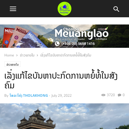
Home
ຂ່າວພາຍໃນ
ເລັ່ງ​ແກ້​ໄຂ​ບັນ​ຫາ​ປະ​ກົດ​ການ​ຫຍໍ້​ທໍ້​ໃນ​ສັງ​ຄົມ
ຂ່າວພາຍໃນ
ເລັ່ງ​ແກ້​ໄຂ​ບັນ​ຫາ​ປະ​ກົດ​ການ​ຫຍໍ້​ທໍ້​ໃນ​ສັງ​
ຄົມ
3720
0
By
ໂທລະໂຄ່ງ THOLAKHONG
-
July 29, 2022