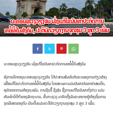
ນະຄອນຫຼວງວຽງ​ຈັນ ເລັ່ງ​ແກ້​ໄຂ​ບັນ​ຫາ​ປະ​ກົດ​ການ​ຫຍໍ້​ທໍ້​ໃນ​ສັງ​ຄົມ
ອົງ​ການ​ປົກ​ຄອງ​ນະ​ຄອນຫຼວງວຽງ​ຈັນ ໄດ້ປະສານສົມທົບກັບຂະແໜງການກ່ຽວຂ້ອງ
ເພື່ອແກ້ໄຂ​ປະ​ກົດ​ການ​ຫຍໍ້​ທໍ້​ໃນ​ສັງ​ຄົມ ໂດຍ​ສະ​ເພາະ​ແມ່ນບັນຫາບັນຫາຢາເສບຕິດ,
ອຸບັດເຫດຕາມທ້ອງຖະໜົນ, ການປຸ້ນຈີ້ ຊິງຊັບ ຊຶ່ງການແກ້ໄຂບັນຫາດັ່ງກ່າວ ​ແມ່ນ
ຫັນເອົານິຕິກໍາຂອງລັດຖະບານ, ຂັ້ນກະຊວງ ມາຈັດຕັ້ງຜັນຂະຫຍາຍຢູ່ທ້ອງຖິ່ນຕາມ
ຈຸດພິເສດຂອງຕົນ ເປັນຕົ້ນແມ່ນປະຕິບັດວຽກງານຈຸດສຸມ 3 ຫຼຸດ 3 ເພີ່ມ.