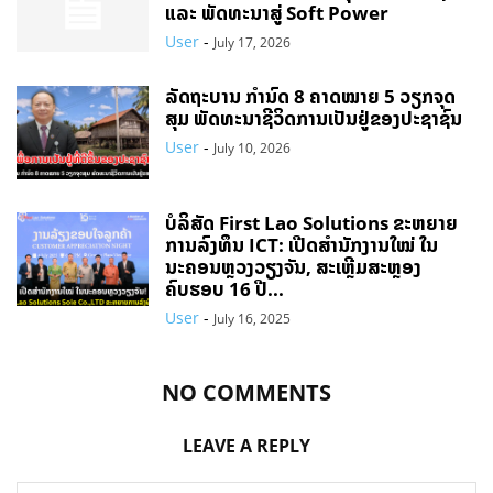
ແລະ ພັດທະນາສູ່ Soft Power
User
-
July 17, 2026
ລັດຖະບານ ກຳນົດ 8 ຄາດໝາຍ 5 ວຽກຈຸດ
ສຸມ ພັດທະນາຊີວິດການເປັນຢູ່ຂອງປະຊາຊົນ
User
-
July 10, 2026
ບໍລິສັດ First Lao Solutions ຂະຫຍາຍ
ການລົງທຶນ ICT: ເປີດສຳນັກງານໃໝ່ ໃນ
ນະຄອນຫຼວງວຽງຈັນ, ສະເຫຼີມສະຫຼອງ
ຄົບຮອບ 16 ປີ...
User
-
July 16, 2025
NO COMMENTS
LEAVE A REPLY