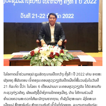
ໃນໂອກາດເຂົ້າຮ່ວມກອງປະຊຸມລັດຖະບານເປີດກວ້າງ ຄັ້ງທີ I ປີ 2022 ທ່ານ ອາດສະ
ພັງທອງ ສີພັນດອນ ເຈົ້າຄອງນະຄອນຫຼວງວຽງຈັນເປີດເຜີຍຕໍ່ສື່ມວນຊົນໃນວັນທີ
21 ກໍລະກົດ ນີ້ວ່າ: ໃນໄລຍະ 6 ເດືອນຜ່ານມາ ນະ​ຄອນຫຼວງວຽງ​ຈັນ ໄດ້ປະສານກັບ
ກະຊວງກ່ຽວຂ້ອງ, ​ພ້ອມ​ທັງ​ຊີ້ນໍາອົງການປົກຄອງເມືອງ, ບ້ານ ໃຫ້ການຮ່ວມມື
ອໍານວຍຄວາມສະດວກໃຫ້ພະນັກງານຮາກຖານ, ກຳລັງວິຊາສະເພາະ ລົງໂຄສະນາ
ເຜີຍແຜ່ ສຶກສາອົບຮົມ ສ້າງຄວາມຮັບຮູ້ ເຂົ້າໃຈຕໍ່ກົດໝາຍ, ລະບຽບການຢູ່ແຕ່ລະ